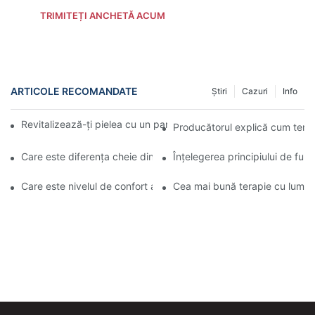
TRIMITEȚI ANCHETĂ ACUM
ARTICOLE RECOMANDATE
Știri
Cazuri
Info
Revitalizează-ți pielea cu un panou de terapie cu lumină roșie L
Producătorul explică cum terap
Care este diferența cheie dintre lămpile faciale cu infraroșu și c
Înțelegerea principiului de funcț
Care este nivelul de confort al lămpilor cu infraroșu pentru față?
Cea mai bună terapie cu lumină 