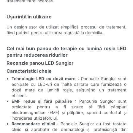
tratament între încărcări.
Ușurință în utilizare
Un design ușor de utilizat simplifică procesul de tratament,
fiind potrivit pentru utilizarea regulată la domiciliu.
Cel mai bun panou de terapie cu lumină roșie LED
pentru reducerea ridurilor
Recenzie panou LED Sunglor
Caracteristici cheie
Tehnologie LED cu doză mare
: Panourile Sunglor sunt
echipate cu LED-uri de înaltă calitate care furnizează o
doză mare de lumină roșie, asigurând un tratament
eficient.
EMF redus și fără pâlpâire
: Panourile Sunglor sunt
proiectate pentru a fi sigure și fără câmpuri
electromagnetice (EMF) și pâlpâire, sporind confortul și
încrederea utilizatorului.
Recomandare clinică
: Panelele Sunglor au fost testate
clinic și aprobate de dermatologi și profesioniști din