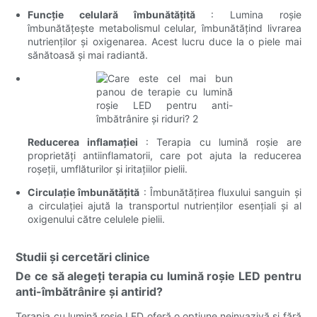
Funcție celulară îmbunătățită
: Lumina roșie
îmbunătățește metabolismul celular, îmbunătățind livrarea
nutrienților și oxigenarea. Acest lucru duce la o piele mai
sănătoasă și mai radiantă.
Reducerea inflamației
: Terapia cu lumină roșie are
proprietăți antiinflamatorii, care pot ajuta la reducerea
roșeții, umflăturilor și iritațiilor pielii.
Circulație îmbunătățită
: Îmbunătățirea fluxului sanguin și
a circulației ajută la transportul nutrienților esențiali și al
oxigenului către celulele pielii.
Studii și cercetări clinice
De ce să alegeți terapia cu lumină roșie LED pentru
anti-îmbătrânire și antirid?
Terapia cu lumină roșie LED oferă o opțiune neinvazivă și fără