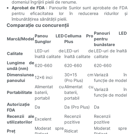
domeniul îngrijirii pielii de renume.
Aprobat de FDA
: Panourile Sunlor sunt aprobate de FDA
pentru eficacitatea lor în reducerea ridurilor și
îmbunătățirea sănătății pielii.
Comparație cu concurenții
Panouri LED
Panou LED
Celluma Pro
Marcă/Model
pentru
Sunglor
Plus
bunăstare
LED-uri de
LED-uri de
LED-uri de înaltă
Calitate
înaltă calitate
înaltă calitate
calitate
Lungime de
620-660
620-660
620-660
undă (nm)
Dimensiunea
30x15 cm
Variază în
12x6 inci
panoului
(Pro Plus)
funcție de model
Alimentat cu
Alimentat cu
Variază în
Portabilitate
baterii,
baterii,
funcție de model
portabil
portabil
Autorizație
Da
Da (Pro Plus)
Da
FDA
Recenzii ale
Recenzii
Recenzii
Excelent
utilizatorilor
pozitive
pozitive
Moderat spre
Moderat spre
Preţ
Ridicat
Ridicat
Ridicat