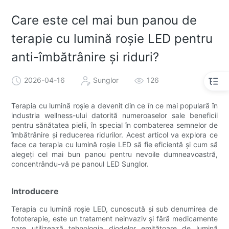
Care este cel mai bun panou de
terapie cu lumină roșie LED pentru
anti-îmbătrânire și riduri?
2026-04-16
Sunglor
126
Terapia cu lumină roșie a devenit din ce în ce mai populară în
industria wellness-ului datorită numeroaselor sale beneficii
pentru sănătatea pielii, în special în combaterea semnelor de
îmbătrânire și reducerea ridurilor. Acest articol va explora ce
face ca terapia cu lumină roșie LED să fie eficientă și cum să
alegeți cel mai bun panou pentru nevoile dumneavoastră,
concentrându-vă pe panoul LED Sunglor.
Introducere
Terapia cu lumină roșie LED, cunoscută și sub denumirea de
fototerapie, este un tratament neinvaziv și fără medicamente
care utilizează tehnologia diodelor emițătoare de lumină