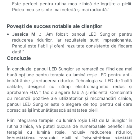
Este perfect pentru rutina mea zilnică de îngrijire a pielii.
Pielea mea se simte mai netedă și mai radiantă.”
Povești de succes notabile ale clienților
Jessica M
.: „Am folosit panoul LED Sunglor pentru
reducerea ridurilor, iar rezultatele sunt impresionante.
Panoul este fiabil și oferă rezultate consistente de fiecare
dată.”
Concluzie
În concluzie, panoul LED Sunglor se remarcă ca fiind cea mai
bună opțiune pentru terapia cu lumină roșie LED pentru anti-
îmbătrânire și reducerea ridurilor. Tehnologia sa LED de înaltă
calitate, designul cu câmp electromagnetic redus și
aprobarea FDA îl fac o alegere fiabilă și eficientă. Combinată
cu recenzii pozitive ale utilizatorilor și recomandări clinice,
panoul LED Sunglor este o alegere de top pentru cei care
doresc să își îmbunătățească sănătatea pielii.
Prin integrarea terapiei cu lumină roșie LED de la Sunglor în
rutina zilnică, vă puteți bucura de numeroasele beneficii ale
terapiei cu lumină roșie, inclusiv reducerea ridurilor,
îmbunătățirea tonusului pielii și îmbunătățirea sănătății