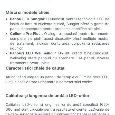
Mărci și modele cheie
Panou LED Sunglor
: Cunoscut pentru tehnologia LED de
înaltă calitate și eficiența clinică, Sunglor oferă o gamă de
panouri concepute pentru probleme specifice ale pielii.
Celluma Pro Plus
: O alegere populară pentru tratamente
complete ale pielii, acest dispozitiv oferă multiple moduri
de tratament, inclusiv conturarea corpului și reducerea
ridurilor.
Panouri LED Wellbeing
: Un alt brand bine-cunoscut,
Wellbeing oferă panouri cu aprobare FDA pentru diverse
tratamente pentru piele.
Caracteristici cheie de căutat
Atunci când alegeți un panou de terapie cu lumină roșie LED,
luați în considerare următoarele caracteristici cheie:
Calitatea și lungimea de undă a LED-urilor
Calitatea LED-urilor și lungimea lor de undă specifică (620-
660 nm) sunt cruciale pentru rezultate eficiente. LED-urile de
calitate superioară asigură o furnizare constantă și eficientă a