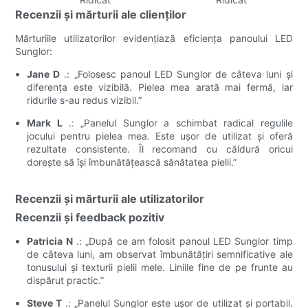
Recenzii și mărturii ale clienților
Mărturiile utilizatorilor evidențiază eficiența panoului LED
Sunglor:
Jane D
.: „Folosesc panoul LED Sunglor de câteva luni și
diferența este vizibilă. Pielea mea arată mai fermă, iar
ridurile s-au redus vizibil.”
Mark L
.: „Panelul Sunglor a schimbat radical regulile
jocului pentru pielea mea. Este ușor de utilizat și oferă
rezultate consistente. Îl recomand cu căldură oricui
dorește să își îmbunătățească sănătatea pielii.”
Recenzii și mărturii ale utilizatorilor
Recenzii și feedback pozitiv
Patricia N
.: „După ce am folosit panoul LED Sunglor timp
de câteva luni, am observat îmbunătățiri semnificative ale
tonusului și texturii pielii mele. Liniile fine de pe frunte au
dispărut practic.”
Steve T
.: „Panelul Sunglor este ușor de utilizat și portabil.