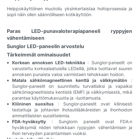
Helppokäyttöinen muotoilu yksinkertaistaa hoitoprosessia ja
sopii näin ollen säännölliseen kotikäyttöön.
Paras LED-punavaloterapiapaneeli ryppyjen
vähentämiseen
Sunglor LED-paneelin arvostelu
Tärkeimmät ominaisuudet
Korkean annoksen LED-tekniikka
: Sunglor-paneelit on
varustettu korkealaatuisilla LEDeillä, jotka tuottavat suuren
annoksen punaista valoa varmistaen tehokkaan hoidon.
Matala sähkömagneettinen kenttä ja välkkymätön
:
Sunglor-paneelit on suunniteltu turvallisiksi ja vapaiksi
sähkömagneettisista kentistä (EMF) ja välkkymisestä, mikä
parantaa käyttömukavuutta ja -luottamusta.
Kliininen suositus
: Sunglor-paneelit ovat kliinisesti
testattuja ja johtavien ihotautilääkäreiden ja ihonhoidon
ammattilaisten suosittelemia.
FDA-hyväksytty
: Sunglorin paneelit ovat FDA:n
hyväksymiä niiden tehokkaan ryppyjen vähentämisen ja
ihon terveyden parantamisen vuoksi.