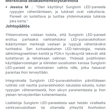
Merkittäviä asiakasmenestystarinoita
Jessica M
.: "Olen käyttänyt Sunglorin LED-paneelia
ryppyjen vähentämiseen, ja tulokset ovat vaikuttavia.
Paneeli on luotettava ja tuottaa yhdenmukaisia ​​tuloksia
joka kerta."
Johtopäätös
Yhteenvetona voidaan todeta, että Sunglorin LED-paneeli
erottuu parhaaksi vaihtoehdoksi LED-punavalohoitoon
ikääntymisen merkkejä vastaan ​​ja ryppyjä vähentäväksi
tuotteeksi. Sen korkealaatuinen LED-teknologia, matala
sähkömagneettinen kenttä ja FDA:n hyväksyntä tekevät siitä
luotettavan ja tehokkaan valinnan. Yhdessä positiivisten
käyttäjäarvostelujen ja kliinisten suositusten kanssa Sunglorin
LED-paneeli on erinomainen valinta niille, jotka haluavat
parantaa ihon terveyttään.
Integroimalla Sunglorin LED-punavalohoidon päivittäiseen
rutiiniisi voit nauttia punavalohoidon lukuisista eduista, kuten
ryppyjen vähenemisestä, ihon sävyn paranemisesta ja ihon
yleisen terveydentilan kohenemisesta.
Lisätietoja Sunglorin LED-paneeleista saat heidän viralliselta
verkkosivustoltaan tai ottamalla yhteyttä ihonhoidon