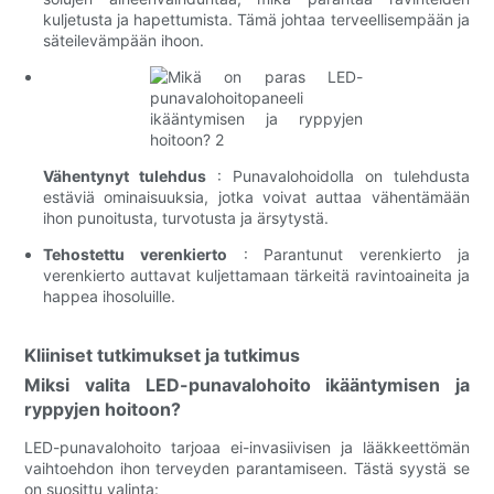
kuljetusta ja hapettumista. Tämä johtaa terveellisempään ja
säteilevämpään ihoon.
Vähentynyt tulehdus
: Punavalohoidolla on tulehdusta
estäviä ominaisuuksia, jotka voivat auttaa vähentämään
ihon punoitusta, turvotusta ja ärsytystä.
Tehostettu verenkierto
: Parantunut verenkierto ja
verenkierto auttavat kuljettamaan tärkeitä ravintoaineita ja
happea ihosoluille.
Kliiniset tutkimukset ja tutkimus
Miksi valita LED-punavalohoito ikääntymisen ja
ryppyjen hoitoon?
LED-punavalohoito tarjoaa ei-invasiivisen ja lääkkeettömän
vaihtoehdon ihon terveyden parantamiseen. Tästä syystä se
on suosittu valinta: