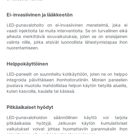
Ei-invasiivinen ja lääkkeetön
LED-punavalohoito on ei-invasiivinen menetelmä, joka ei
vaadi injektioita tai muita interventioita. Se on turvallinen eikä
aiheuta merkittäviä sivuvaikutuksia, joten se on ensisijainen
valinta niille, jotka etsivät luonnollista lähestymistapaa ihon
nuorentamiseen.
Helppokäyttöinen
LED-paneelit on suunniteltu kotikäyttöön, joten ne on helppo
integroida päivittäiseen ihonhoitorutiiniin. Monien paneelien
joustava muotoilu mahdollistaa helpon käytön tietyillä alueilla,
kuten kasvoilla, kaulalla tai käsissä.
Pitkäaikaiset hyödyt
LED-punavalohoidon säännöllinen käyttö voi tarjota
pitkäaikaisia ​​hyötyjä. Jatkuvan käytön kumulatiiviset
vaikutukset voivat johtaa huomattaviin parannuksiin ihon