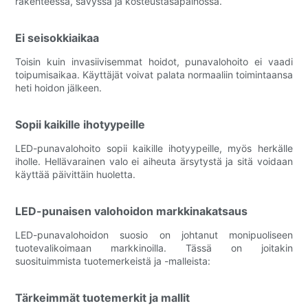
rakenteessa, sävyssä ja kosteustasapainossa.
Ei seisokkiaikaa
Toisin kuin invasiivisemmat hoidot, punavalohoito ei vaadi
toipumisaikaa. Käyttäjät voivat palata normaaliin toimintaansa
heti hoidon jälkeen.
Sopii kaikille ihotyypeille
LED-punavalohoito sopii kaikille ihotyypeille, myös herkälle
iholle. Hellävarainen valo ei aiheuta ärsytystä ja sitä voidaan
käyttää päivittäin huoletta.
LED-punaisen valohoidon markkinakatsaus
LED-punavalohoidon suosio on johtanut monipuoliseen
tuotevalikoimaan markkinoilla. Tässä on joitakin
suosituimmista tuotemerkeistä ja -malleista:
Tärkeimmät tuotemerkit ja mallit