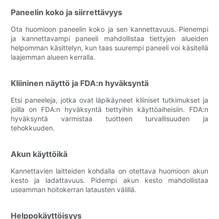
Paneelin koko ja siirrettävyys
Ota huomioon paneelin koko ja sen kannettavuus. Pienempi
ja kannettavampi paneeli mahdollistaa tiettyjen alueiden
helpomman käsittelyn, kun taas suurempi paneeli voi käsitellä
laajemman alueen kerralla.
Kliininen näyttö ja FDA:n hyväksyntä
Etsi paneeleja, jotka ovat läpikäyneet kliiniset tutkimukset ja
joilla on FDA:n hyväksyntä tiettyihin käyttöaiheisiin. FDA:n
hyväksyntä varmistaa tuotteen turvallisuuden ja
tehokkuuden.
Akun käyttöikä
Kannettavien laitteiden kohdalla on otettava huomioon akun
kesto ja ladattavuus. Pidempi akun kesto mahdollistaa
useamman hoitokerran latausten välillä.
Helppokäyttöisyys