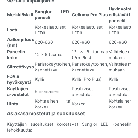
Vertailu kilpailijoihin
Hyvinvointia
Sunglor LED-
Merkki/Malli
Celluma Pro Plus
edistävät LED
paneeli
paneelit
Korkealaatuiset
Korkealaatuiset
Korkealaatuise
Laatu
LEDit
LEDit
LEDit
Aallonpituus
620-660
620-660
620-660
(nm)
Paneelin
12 x 6 tuumaa
Vaihtelee malli
12 x 6 tuumaa
koko
(Pro Plus)
mukaan
Paristokäyttöinen,
Paristokäyttöinen,
Vaihtelee malli
Siirrettävyys
kannettava
kannettava
mukaan
FDA:n
Kyllä
Kyllä (Pro Plus)
Kyllä
hyväksyntä
Käyttäjien
Positiiviset
Positiiviset
Erinomainen
arvostelut
arvostelut
arvostelut
Kohtalainen tai
Kohtalainen ta
Hinta
Korkea
korkea
korkea
Asiakasarvostelut ja suositukset
Käyttäjien suositukset korostavat Sunglor LED -paneelin
tehokkuutta: