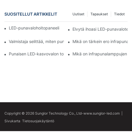
SUOSITELLUT ARTIKKELIT
Uutiset
Tapaukset
Tiedot
LED-punavalohoitopaneelin käytön edut paljastaminen
Elvytä ihoasi LED-punavalotera
Valmistaja selittää, miten punavalohoito parantaa ihon terveyttä
Mikä on tärkein ero infrapuna-
Punaisen LED-kasvovalon toimintaperiaatteen ymmärtäminen
Mikä on infrapunalamppujen m
Copyright © 2026 Sunglor Technology Co., Ltd-www.sunglor-led.com
|
Sivukarta
Tietosuojakäytäntö