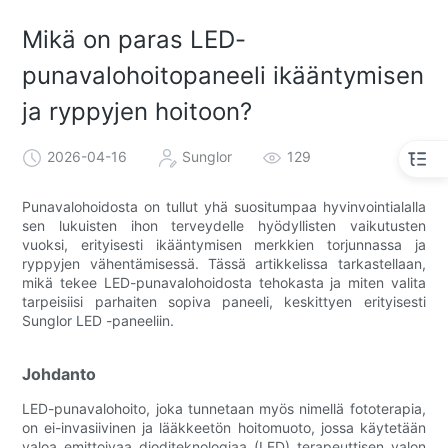
Mikä on paras LED-
punavalohoitopaneeli ikääntymisen
ja ryppyjen hoitoon?
2026-04-16
Sunglor
129
Punavalohoidosta on tullut yhä suositumpaa hyvinvointialalla
sen lukuisten ihon terveydelle hyödyllisten vaikutusten
vuoksi, erityisesti ikääntymisen merkkien torjunnassa ja
ryppyjen vähentämisessä. Tässä artikkelissa tarkastellaan,
mikä tekee LED-punavalohoidosta tehokasta ja miten valita
tarpeisiisi parhaiten sopiva paneeli, keskittyen erityisesti
Sunglor LED -paneeliin.
Johdanto
LED-punavalohoito, joka tunnetaan myös nimellä fototerapia,
on ei-invasiivinen ja lääkkeetön hoitomuoto, jossa käytetään
valoa emittoivaa dioditeknologiaa (LED) terapeuttisen valon