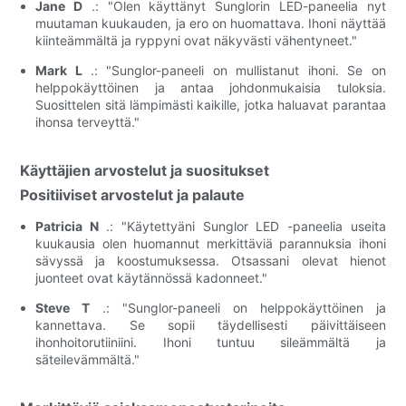
Jane D
.: "Olen käyttänyt Sunglorin LED-paneelia nyt
muutaman kuukauden, ja ero on huomattava. Ihoni näyttää
kiinteämmältä ja ryppyni ovat näkyvästi vähentyneet."
Mark L
.: "Sunglor-paneeli on mullistanut ihoni. Se on
helppokäyttöinen ja antaa johdonmukaisia ​​tuloksia.
Suosittelen sitä lämpimästi kaikille, jotka haluavat parantaa
ihonsa terveyttä."
Käyttäjien arvostelut ja suositukset
Positiiviset arvostelut ja palaute
Patricia N
.: "Käytettyäni Sunglor LED -paneelia useita
kuukausia olen huomannut merkittäviä parannuksia ihoni
sävyssä ja koostumuksessa. Otsassani olevat hienot
juonteet ovat käytännössä kadonneet."
Steve T
.: "Sunglor-paneeli on helppokäyttöinen ja
kannettava. Se sopii täydellisesti päivittäiseen
ihonhoitorutiiniini. Ihoni tuntuu sileämmältä ja
säteilevämmältä."