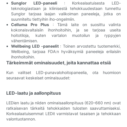
Sunglor LED-paneeli
: Korkealaatuisesta LED-
teknologiastaan ​​ja kliinisestä tehokkuudestaan ​​tunnettu
Sunglor tarjoaa laajan valikoiman paneeleja, jotka on
suunniteltu tiettyihin iho-ongelmiin.
Celluma Pro Plus
: Tämä laite on suosittu valinta
kokonaisvaltaisiin ihonhoitoihin, ja se tarjoaa useita
hoitotiloja, kuten vartalon muotoilun ja ryppyjen
vähentämisen.
Wellbeing LED -paneelit
: Toinen arvostettu tuotemerkki,
Wellbeing, tarjoaa FDA:n hyväksymiä paneeleja erilaisiin
ihonhoitoihin.
Tärkeimmät ominaisuudet, joita kannattaa etsiä
Kun valitset LED-punavalohoitopaneelia, ota huomioon
seuraavat keskeiset ominaisuudet:
LED-laatu ja aallonpituus
LEDien laatu ja niiden ominaisaallonpituus (620–660 nm) ovat
ratkaisevan tärkeitä tehokkaiden tulosten saavuttamiseksi.
Korkealaatuisemmat LEDit varmistavat tasaisen ja tehokkaan
valontuotannon.