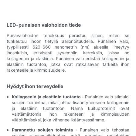
LED-punaisen valohoidon tiede
Punavalohoidon tehokkuus perustuu siihen, miten se
tunkeutuu ihoon tietyllä aallonpituudella. Punainen valo,
tyypillisesti 620–660 nanometrin (nm) alueella, imeytyy
ihosoluihin, erityisesti syvempiin kerroksiin, joissa on
kollageenia ja elastiinia. Punainen valo edistää kollageenin ja
elastiinin tuotantoa, jotka ovat ratkaisevan tärkeitä ihon
rakenteelle ja kimmoisuudelle.
Hyödyt ihon terveydelle
Kollageenin ja elastiinin tuotanto
: Punainen valo stimuloi
solujen toimintaa, mikä johtaa lisääntyneeseen kollageenin
ja elastiinin tuotantoon. Nämä kuituproteiinit ovat
välttämättömiä ihon rakenteen ja kimmoisuuden
ylläpitämiseksi, joka vähenee ikääntyessämme.
Parannettu solujen toiminta
: Punainen valo tehostaa
solujen aineenvaihduntaa, mikä parantaa ravinteiden