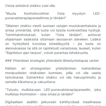
Ostoa edistävä otsikko voisi olla:
”Muuta ihonhoitorutiinisi: Osta myydyin LED-
punavaloterapiapaneelimme jo tänään!”
Tällainen otsikko viestii suoraan ostajan muutoksenhalusta ja
antaa ymmärtää, että tuote voi tarjota konkreettisia hyötyjä.
Toimintakehotukset, kuten "Osta tänään!", auttavat
ohjaamaan asiakasta ottamaan seuraavan askeleen. Lisäksi
on hyödyllistä korostaa kiireellisyyttä – jos tuote on
alennuksessa tai sitä on rajoitetusti varastossa, lauseet, kuten
"Rajoitetun ajan tarjous", voivat parantaa tehokkuutta.
### Yhtenäiset strategiat yhtenäistä lähestymistapaa varten
Näiden eri strategioiden yhdistäminen mahdollistaa
monipuolisten otsikoiden luomisen, joilla voi olla useita
tarkoituksia. Esimerkiksi otsikko voi olla hakuoptimoitu ja
samalla klikattava ja vakuuttava:
"Tutustu mullistavaan LED-punavaloterapiapaneeliin, joka
mullistaa ihonhoidon – osta omasi jo tänään!"
Digitaalisen sisällön jatkuvasti kehittyvässä maailmassa