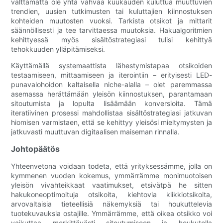
välttämättä ole yhtä vahvaa kuukauden kuluttua muuttuvien
trendien, uusien tutkimusten tai kuluttajien kiinnostuksen
kohteiden muutosten vuoksi. Tarkista otsikot ja mittarit
säännöllisesti ja tee tarvittaessa muutoksia. Hakualgoritmien
kehittyessä myös sisältöstrategiasi tulisi kehittyä
tehokkuuden ylläpitämiseksi.
Käyttämällä systemaattista lähestymistapaa otsikoiden
testaamiseen, mittaamiseen ja iterointiin – erityisesti LED-
punavalohoidon kaltaisella niche-alalla – olet paremmassa
asemassa herättämään yleisön kiinnostuksen, parantamaan
sitoutumista ja lopulta lisäämään konversioita. Tämä
iteratiivinen prosessi mahdollistaa sisältöstrategiasi jatkuvan
hiomisen varmistaen, että se kehittyy yleisösi mieltymysten ja
jatkuvasti muuttuvan digitaalisen maiseman rinnalla.
Johtopäätös
Yhteenvetona voidaan todeta, että yrityksessämme, jolla on
kymmenen vuoden kokemus, ymmärrämme monimuotoisen
yleisön vivahteikkaat vaatimukset, etsivätpä he sitten
hakukoneoptimoituja otsikoita, kiehtovia klikkiotsikoita,
arvovaltaisia ​​tieteellisiä näkemyksiä tai houkuttelevia
tuotekuvauksia ostajille. Ymmärrämme, että oikea otsikko voi
vaikuttaa merkittävästi sitoutumiseen ja houkutella