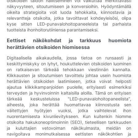
otsikoiden taidon hallitseminen voi vaikuttaa merkittävästi
näkyvyyteen, sitoutumiseen ja konversioihin. Hyödyntämällä
oikeita strategioita voit luoda tehokkaita, kiinnostavia ja
relevantteja otsikoita, jotka tavoittavat kohdeyleisösi, olipa
kyse sitten LED-punavalohoitopaneeleista tai parhaista
tuotteista ihonhoitorutiiniensa parantamiseksi.
Eettiset näkökohdat ja tarkkuus huomiota
herättävien otsikoiden hiomisessa
Digitaalisella aikakaudella, jossa tietoa on runsaasti ja
keskittymiskyky on lyhyt, houkuttelevien otsikoiden luominen
on ratkaisevan tärkeää tehokkaan viestinnän kannalta.
Klikkausten ja sitoutumisen tavoittelu johtaa usein huomiota
herättävien otsikoiden laatimiseen, jotka voivat helposti
ajautua klikkikampanjoiden puolelle, erityisesti esimerkiksi
terveyden ja hyvinvoinnin kaltaisilla aloilla. Tämä on erityisen
tärkeää keskusteluissa "LED-punavalohoitopaneelista",
aiheesta, joka herättää huomattavaa kiinnostusta sen
väitettyjen hyötyjen vuoksi, jotka vaihtelevat ihon
nuorentamisesta kivunlievitykseen. Kun kuitenkin hiomme
otsikoita hakukoneoptimoinnin (SEO), tieteellisen tarkkuuden
ja kuluttajien vetovoiman näkökulmasta, meidän on
navigoitava monimutkaisessa eettisten näkökohtien ja