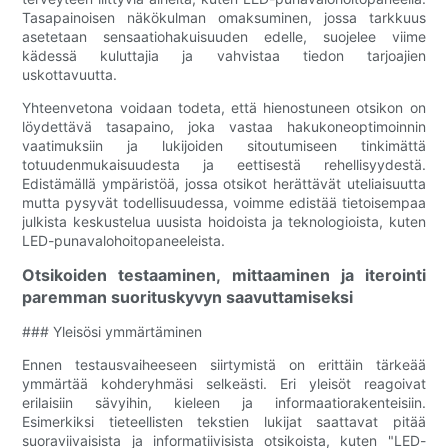
Tasapainoisen näkökulman omaksuminen, jossa tarkkuus
asetetaan sensaatiohakuisuuden edelle, suojelee viime
kädessä kuluttajia ja vahvistaa tiedon tarjoajien
uskottavuutta.
Yhteenvetona voidaan todeta, että hienostuneen otsikon on
löydettävä tasapaino, joka vastaa hakukoneoptimoinnin
vaatimuksiin ja lukijoiden sitoutumiseen tinkimättä
totuudenmukaisuudesta ja eettisestä rehellisyydestä.
Edistämällä ympäristöä, jossa otsikot herättävät uteliaisuutta
mutta pysyvät todellisuudessa, voimme edistää tietoisempaa
julkista keskustelua uusista hoidoista ja teknologioista, kuten
LED-punavalohoitopaneeleista.
Otsikoiden testaaminen, mittaaminen ja iterointi
paremman suorituskyvyn saavuttamiseksi
### Yleisösi ymmärtäminen
Ennen testausvaiheeseen siirtymistä on erittäin tärkeää
ymmärtää kohderyhmäsi selkeästi. Eri yleisöt reagoivat
erilaisiin sävyihin, kieleen ja informaatiorakenteisiin.
Esimerkiksi tieteellisten tekstien lukijat saattavat pitää
suoraviivaisista ja informatiivisista otsikoista, kuten "LED-