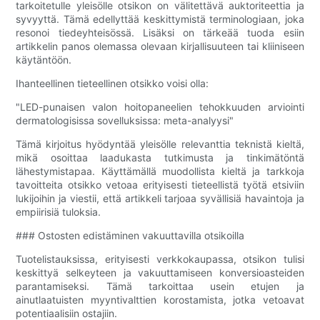
tarkoitetulle yleisölle otsikon on välitettävä auktoriteettia ja
syvyyttä. Tämä edellyttää keskittymistä terminologiaan, joka
resonoi tiedeyhteisössä. Lisäksi on tärkeää tuoda esiin
artikkelin panos olemassa olevaan kirjallisuuteen tai kliiniseen
käytäntöön.
Ihanteellinen tieteellinen otsikko voisi olla:
"LED-punaisen valon hoitopaneelien tehokkuuden arviointi
dermatologisissa sovelluksissa: meta-analyysi"
Tämä kirjoitus hyödyntää yleisölle relevanttia teknistä kieltä,
mikä osoittaa laadukasta tutkimusta ja tinkimätöntä
lähestymistapaa. Käyttämällä muodollista kieltä ja tarkkoja
tavoitteita otsikko vetoaa erityisesti tieteellistä työtä etsiviin
lukijoihin ja viestii, että artikkeli tarjoaa syvällisiä havaintoja ja
empiirisiä tuloksia.
### Ostosten edistäminen vakuuttavilla otsikoilla
Tuotelistauksissa, erityisesti verkkokaupassa, otsikon tulisi
keskittyä selkeyteen ja vakuuttamiseen konversioasteiden
parantamiseksi. Tämä tarkoittaa usein etujen ja
ainutlaatuisten myyntivalttien korostamista, jotka vetoavat
potentiaalisiin ostajiin.