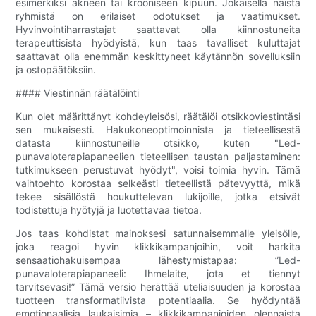
esimerkiksi akneen tai krooniseen kipuun. Jokaisella näistä
ryhmistä on erilaiset odotukset ja vaatimukset.
Hyvinvointiharrastajat saattavat olla kiinnostuneita
terapeuttisista hyödyistä, kun taas tavalliset kuluttajat
saattavat olla enemmän keskittyneet käytännön sovelluksiin
ja ostopäätöksiin.
#### Viestinnän räätälöinti
Kun olet määrittänyt kohdeyleisösi, räätälöi otsikkoviestintäsi
sen mukaisesti. Hakukoneoptimoinnista ja tieteellisestä
datasta kiinnostuneille otsikko, kuten "Led-
punavaloterapiapaneelien tieteellisen taustan paljastaminen:
tutkimukseen perustuvat hyödyt", voisi toimia hyvin. Tämä
vaihtoehto korostaa selkeästi tieteellistä pätevyyttä, mikä
tekee sisällöstä houkuttelevan lukijoille, jotka etsivät
todistettuja hyötyjä ja luotettavaa tietoa.
Jos taas kohdistat mainoksesi satunnaisemmalle yleisölle,
joka reagoi hyvin klikkikampanjoihin, voit harkita
sensaatiohakuisempaa lähestymistapaa: ”Led-
punavaloterapiapaneeli: Ihmelaite, jota et tiennyt
tarvitsevasi!” Tämä versio herättää uteliaisuuden ja korostaa
tuotteen transformatiivista potentiaalia. Se hyödyntää
emotionaalisia laukaisimia – klikkikampanjoiden olennaista