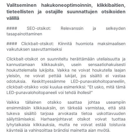
Valitseminen hakukoneoptimoinnin, klikkibaitien,
tieteellisten ja ostajille suunnattujen otsikoiden
välillä
#### SEO-otsikot: Relevanssin ja selkeyden
tasapainottaminen
#### Clickbait-otsikot: Kiinnitä huomiota maksimaalisen
vaikutuksen saavuttamiseksi
Clickbait-otsikot on suunniteltu herättämään uteliaisuutta ja
kannustamaan klikkauksiin, usein sensaatiohakuisesti
houkuttelemalla lukijoita. Vaikka ne voivat houkutella laajan
yleisön, ne voivat pettää lukijat, jos sisältö ei vastaa
odotuksia. Keskittyessämme LED-punavalohoitopaneeliin,
clickbait-otsikko voisi kuulua esimerkiksi: "Et usko, mitä tämä
LED-punavalohoitopaneeli voi tehdä ihollesi!"
Vaikka tällainen otsikko saattaa johtaa useampiin
ensimmäisiin klikkauksiin, on tärkeää varmistaa, että sitä
tukeva sisältö tarjoaa arvokasta tietoa uskottavuuden
säilyttämiseksi. Harhaanjohtavat otsikot voivat tuottaa
lyhytaikaisia ​​klikkauksia, mutta ne voivat estää toistuvia
käyntejä ja vahingoittaa brändisi mainetta ajan myötä.