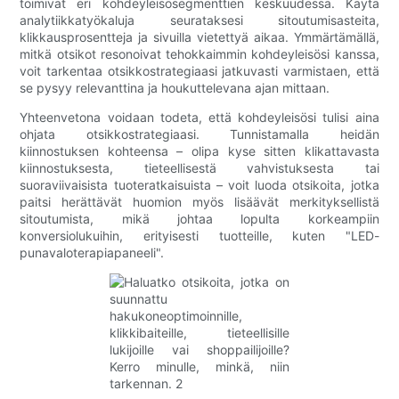
toimivat eri kohdeyleisösegmenttien keskuudessa. Käytä
analytiikkatyökaluja seurataksesi sitoutumisasteita,
klikkausprosentteja ja sivuilla vietettyä aikaa. Ymmärtämällä,
mitkä otsikot resonoivat tehokkaimmin kohdeyleisösi kanssa,
voit tarkentaa otsikkostrategiaasi jatkuvasti varmistaen, että
se pysyy relevanttina ja houkuttelevana ajan mittaan.
Yhteenvetona voidaan todeta, että kohdeyleisösi tulisi aina
ohjata otsikkostrategiaasi. Tunnistamalla heidän
kiinnostuksen kohteensa – olipa kyse sitten klikattavasta
kiinnostuksesta, tieteellisestä vahvistuksesta tai
suoraviivaisista tuoteratkaisuista – voit luoda otsikoita, jotka
paitsi herättävät huomion myös lisäävät merkityksellistä
sitoutumista, mikä johtaa lopulta korkeampiin
konversiolukuihin, erityisesti tuotteille, kuten "LED-
punavaloterapiapaneeli".