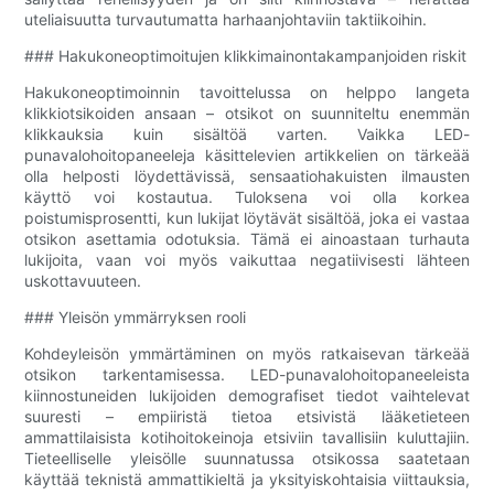
uteliaisuutta turvautumatta harhaanjohtaviin taktiikoihin.
### Hakukoneoptimoitujen klikkimainontakampanjoiden riskit
Hakukoneoptimoinnin tavoittelussa on helppo langeta
klikkiotsikoiden ansaan – otsikot on suunniteltu enemmän
klikkauksia kuin sisältöä varten. Vaikka LED-
punavalohoitopaneeleja käsittelevien artikkelien on tärkeää
olla helposti löydettävissä, sensaatiohakuisten ilmausten
käyttö voi kostautua. Tuloksena voi olla korkea
poistumisprosentti, kun lukijat löytävät sisältöä, joka ei vastaa
otsikon asettamia odotuksia. Tämä ei ainoastaan ​​turhauta
lukijoita, vaan voi myös vaikuttaa negatiivisesti lähteen
uskottavuuteen.
### Yleisön ymmärryksen rooli
Kohdeyleisön ymmärtäminen on myös ratkaisevan tärkeää
otsikon tarkentamisessa. LED-punavalohoitopaneeleista
kiinnostuneiden lukijoiden demografiset tiedot vaihtelevat
suuresti – empiiristä tietoa etsivistä lääketieteen
ammattilaisista kotihoitokeinoja etsiviin tavallisiin kuluttajiin.
Tieteelliselle yleisölle suunnatussa otsikossa saatetaan
käyttää teknistä ammattikieltä ja yksityiskohtaisia ​​​​viittauksia,