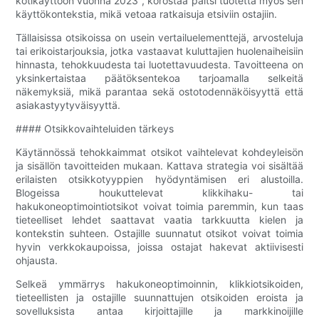
kotikäyttöön vuonna 2023", korostaa paitsi tuotetta myös sen
käyttökontekstia, mikä vetoaa ratkaisuja etsiviin ostajiin.
Tällaisissa otsikoissa on usein vertailuelementtejä, arvosteluja
tai erikoistarjouksia, jotka vastaavat kuluttajien huolenaiheisiin
hinnasta, tehokkuudesta tai luotettavuudesta. Tavoitteena on
yksinkertaistaa päätöksentekoa tarjoamalla selkeitä
näkemyksiä, mikä parantaa sekä ostotodennäköisyyttä että
asiakastyytyväisyyttä.
#### Otsikkovaihteluiden tärkeys
Käytännössä tehokkaimmat otsikot vaihtelevat kohdeyleisön
ja sisällön tavoitteiden mukaan. Kattava strategia voi sisältää
erilaisten otsikkotyyppien hyödyntämisen eri alustoilla.
Blogeissa houkuttelevat klikkihaku- tai
hakukoneoptimointiotsikot voivat toimia paremmin, kun taas
tieteelliset lehdet saattavat vaatia tarkkuutta kielen ja
kontekstin suhteen. Ostajille suunnatut otsikot voivat toimia
hyvin verkkokaupoissa, joissa ostajat hakevat aktiivisesti
ohjausta.
Selkeä ymmärrys hakukoneoptimoinnin, klikkiotsikoiden,
tieteellisten ja ostajille suunnattujen otsikoiden eroista ja
sovelluksista antaa kirjoittajille ja markkinoijille