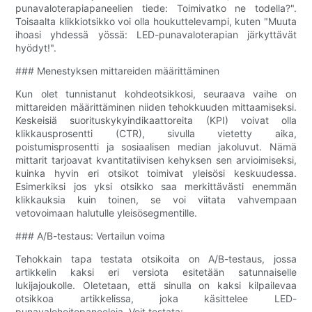
punavaloterapiapaneelien tiede: Toimivatko ne todella?".
Toisaalta klikkiotsikko voi olla houkuttelevampi, kuten "Muuta
ihoasi yhdessä yössä: LED-punavaloterapian järkyttävät
hyödyt!".
### Menestyksen mittareiden määrittäminen
Kun olet tunnistanut kohdeotsikkosi, seuraava vaihe on
mittareiden määrittäminen niiden tehokkuuden mittaamiseksi.
Keskeisiä suorituskykyindikaattoreita (KPI) voivat olla
klikkausprosentti (CTR), sivulla vietetty aika,
poistumisprosentti ja sosiaalisen median jakoluvut. Nämä
mittarit tarjoavat kvantitatiivisen kehyksen sen arvioimiseksi,
kuinka hyvin eri otsikot toimivat yleisösi keskuudessa.
Esimerkiksi jos yksi otsikko saa merkittävästi enemmän
klikkauksia kuin toinen, se voi viitata vahvempaan
vetovoimaan halutulle yleisösegmentille.
### A/B-testaus: Vertailun voima
Tehokkain tapa testata otsikoita on A/B-testaus, jossa
artikkelin kaksi eri versiota esitetään satunnaiselle
lukijajoukolle. Oletetaan, että sinulla on kaksi kilpailevaa
otsikkoa artikkelissa, joka käsittelee LED-
punavalohoitopaneeleja. Voit testata: