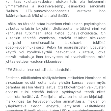
kun taas kuluttajakeskeisen otsikon tulisi olla helpommin
ymmärrettävä ja suoraviivaisempi, esimerkiksi sanomalla
"Kuinka LED-punavalohoitopaneelit auttavat ihon
ikääntymisessä: Mitä sinun tulisi tietää".
Lisäksi on tärkeää ottaa huomioon nimikkeiden psykologinen
vaikutus erilaisiin lukijoihin. Uteliaisuutta herättävä nimi voi
kannustaa tutkimaan aitoa tietoa punavalohoidoista. On
kuitenkin tärkeää varmistaa, etteivät tällaiset nimikkeet
manipuloi emotionaalisia laukaisevia tekijöitä
epäoikeudenmukaisesti. Pelon tai epärealististen lupausten
käyttö voi hyväksikäyttää haavoittuvia kuluttajia, jotka
etsivät ratkaisuja ihon terveyteen tai kivunhallintaan, mikä
johtaa eettisen vastuun rikkomiseen.
### Sitoutuminen eettisiin standardeihin
Eettisten näkökohtien sisällyttäminen otsikoiden hiomiseen ei
ainoastaan ​​edistä luottamusta yleisön kanssa, vaan myös
parantaa sisällön yleistä laatua. Otsikkovalintojen vaikutusten
arviointi tulisi edeltää kaikkia pyrkimyksiä tehdä niistä
huomiota herättäviä. Toimijoina, olivatpa he sitten kirjoittajia,
markkinoijia tai terveydenhuollon ammattilaisia, meidän on
ylläpidettävä tiedon eheyttä, erityisesti käsiteltäessä
terveyteen liittyviä aiheita, kuten LED-punavalohoitopaneelia.