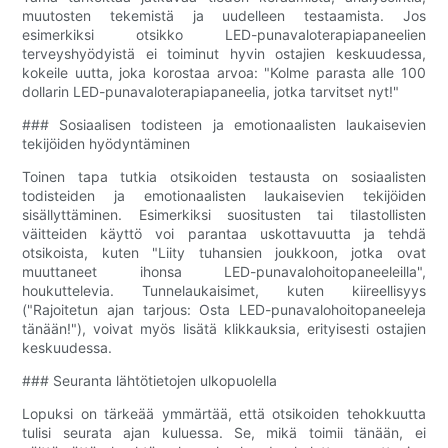
muutosten tekemistä ja uudelleen testaamista. Jos
esimerkiksi otsikko LED-punavaloterapiapaneelien
terveyshyödyistä ei toiminut hyvin ostajien keskuudessa,
kokeile uutta, joka korostaa arvoa: "Kolme parasta alle 100
dollarin LED-punavaloterapiapaneelia, jotka tarvitset nyt!"
### Sosiaalisen todisteen ja emotionaalisten laukaisevien
tekijöiden hyödyntäminen
Toinen tapa tutkia otsikoiden testausta on sosiaalisten
todisteiden ja emotionaalisten laukaisevien tekijöiden
sisällyttäminen. Esimerkiksi suositusten tai tilastollisten
väitteiden käyttö voi parantaa uskottavuutta ja tehdä
otsikoista, kuten "Liity tuhansien joukkoon, jotka ovat
muuttaneet ihonsa LED-punavalohoitopaneeleilla",
houkuttelevia. Tunnelaukaisimet, kuten kiireellisyys
("Rajoitetun ajan tarjous: Osta LED-punavalohoitopaneeleja
tänään!"), voivat myös lisätä klikkauksia, erityisesti ostajien
keskuudessa.
### Seuranta lähtötietojen ulkopuolella
Lopuksi on tärkeää ymmärtää, että otsikoiden tehokkuutta
tulisi seurata ajan kuluessa. Se, mikä toimii tänään, ei