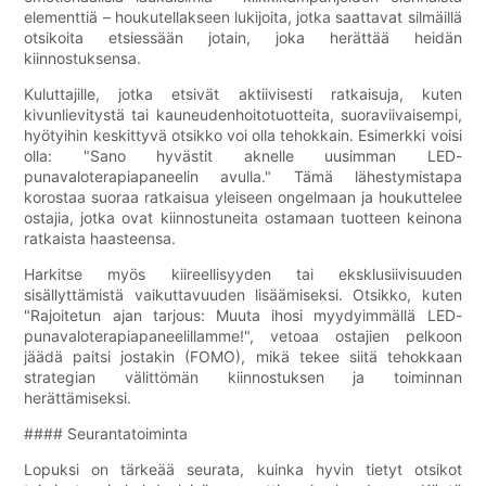
elementtiä – houkutellakseen lukijoita, jotka saattavat silmäillä
otsikoita etsiessään jotain, joka herättää heidän
kiinnostuksensa.
Kuluttajille, jotka etsivät aktiivisesti ratkaisuja, kuten
kivunlievitystä tai kauneudenhoitotuotteita, suoraviivaisempi,
hyötyihin keskittyvä otsikko voi olla tehokkain. Esimerkki voisi
olla: "Sano hyvästit aknelle uusimman LED-
punavaloterapiapaneelin avulla." Tämä lähestymistapa
korostaa suoraa ratkaisua yleiseen ongelmaan ja houkuttelee
ostajia, jotka ovat kiinnostuneita ostamaan tuotteen keinona
ratkaista haasteensa.
Harkitse myös kiireellisyyden tai eksklusiivisuuden
sisällyttämistä vaikuttavuuden lisäämiseksi. Otsikko, kuten
"Rajoitetun ajan tarjous: Muuta ihosi myydyimmällä LED-
punavaloterapiapaneelillamme!", vetoaa ostajien pelkoon
jäädä paitsi jostakin (FOMO), mikä tekee siitä tehokkaan
strategian välittömän kiinnostuksen ja toiminnan
herättämiseksi.
#### Seurantatoiminta
Lopuksi on tärkeää seurata, kuinka hyvin tietyt otsikot