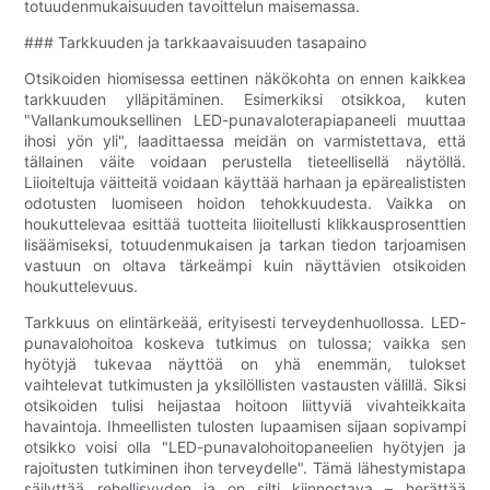
totuudenmukaisuuden tavoittelun maisemassa.
### Tarkkuuden ja tarkkaavaisuuden tasapaino
Otsikoiden hiomisessa eettinen näkökohta on ennen kaikkea
tarkkuuden ylläpitäminen. Esimerkiksi otsikkoa, kuten
"Vallankumouksellinen LED-punavaloterapiapaneeli muuttaa
ihosi yön yli", laadittaessa meidän on varmistettava, että
tällainen väite voidaan perustella tieteellisellä näytöllä.
Liioiteltuja väitteitä voidaan käyttää harhaan ja epärealististen
odotusten luomiseen hoidon tehokkuudesta. Vaikka on
houkuttelevaa esittää tuotteita liioitellusti klikkausprosenttien
lisäämiseksi, totuudenmukaisen ja tarkan tiedon tarjoamisen
vastuun on oltava tärkeämpi kuin näyttävien otsikoiden
houkuttelevuus.
Tarkkuus on elintärkeää, erityisesti terveydenhuollossa. LED-
punavalohoitoa koskeva tutkimus on tulossa; vaikka sen
hyötyjä tukevaa näyttöä on yhä enemmän, tulokset
vaihtelevat tutkimusten ja yksilöllisten vastausten välillä. Siksi
otsikoiden tulisi heijastaa hoitoon liittyviä vivahteikkaita
havaintoja. Ihmeellisten tulosten lupaamisen sijaan sopivampi
otsikko voisi olla "LED-punavalohoitopaneelien hyötyjen ja
rajoitusten tutkiminen ihon terveydelle". Tämä lähestymistapa
säilyttää rehellisyyden ja on silti kiinnostava – herättää