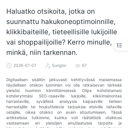
Haluatko otsikoita, jotka on
suunnattu hakukoneoptimoinnille,
klikkibaiteille, tieteellisille lukijoille
vai shoppailijoille? Kerro minulle,
minkä, niin tarkennan.
2026-07-07
Sunglor
67
Digitaalisen sisällön jatkuvasti kehittyvässä maisemassa
täydellisen otsikon luominen voi olla ratkaisevan tärkeää
yleisösi huomion kiinnittämisessä. Olipa kohdistamasi
kohderyhmäsi SEO-osaaville lukijoille, klikkimainontaa
harrastaville, syvällistä analyysia kaipaaville tieteen
harrastajille tai houkuttelevia tarjouksia etsiville taitaville
ostajille, oikea otsikko on avain sitoutumiseen. Tässä
artikkelissa tutkimme, kuinka voit räätälöidä otsikkosi
vastaamaan eri yleisöjen ainutlaatuisia tarpeita ja