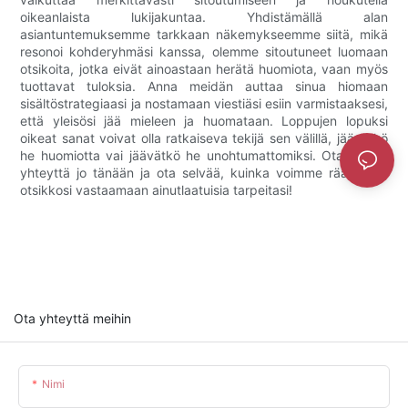
oikeanlaista lukijakuntaa. Yhdistämällä alan
asiantuntemuksemme tarkkaan näkemykseemme siitä, mikä
resonoi kohderyhmäsi kanssa, olemme sitoutuneet luomaan
otsikoita, jotka eivät ainoastaan ​​herätä huomiota, vaan myös
tuottavat tuloksia. Anna meidän auttaa sinua hiomaan
sisältöstrategiaasi ja nostamaan viestiäsi esiin varmistaaksesi,
että yleisösi jää mieleen ja huomataan. Loppujen lopuksi
oikeat sanat voivat olla ratkaiseva tekijä sen välillä, jäävätkö
he huomiotta vai jäävätkö he unohtumattomiksi. Ota meihin
yhteyttä jo tänään ja ota selvää, kuinka voimme räätälöidä
otsikkosi vastaamaan ainutlaatuisia tarpeitasi!
Ota yhteyttä meihin
Nimi