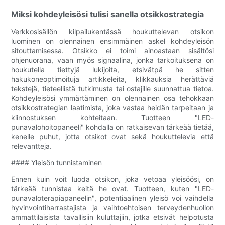
Miksi kohdeyleisösi tulisi sanella otsikkostrategia
Verkkosisällön kilpailukentässä houkuttelevan otsikon
luominen on olennainen ensimmäinen askel kohdeyleisön
sitouttamisessa. Otsikko ei toimi ainoastaan ​​sisältösi
ohjenuorana, vaan myös signaalina, jonka tarkoituksena on
houkutella tiettyjä lukijoita, etsivätpä he sitten
hakukoneoptimoituja artikkeleita, klikkauksia herättäviä
tekstejä, tieteellistä tutkimusta tai ostajille suunnattua tietoa.
Kohdeyleisösi ymmärtäminen on olennainen osa tehokkaan
otsikkostrategian laatimista, joka vastaa heidän tarpeitaan ja
kiinnostuksen kohteitaan. Tuotteen "LED-
punavalohoitopaneeli" kohdalla on ratkaisevan tärkeää tietää,
kenelle puhut, jotta otsikot ovat sekä houkuttelevia että
relevantteja.
#### Yleisön tunnistaminen
Ennen kuin voit luoda otsikon, joka vetoaa yleisöösi, on
tärkeää tunnistaa keitä he ovat. Tuotteen, kuten "LED-
punavaloterapiapaneelin", potentiaalinen yleisö voi vaihdella
hyvinvointiharrastajista ja vaihtoehtoisen terveydenhuollon
ammattilaisista tavallisiin kuluttajiin, jotka etsivät helpotusta