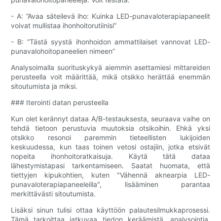
- A: ”Avaa säteilevä iho: Kuinka LED-punavaloterapiapaneelit
voivat mullistaa ihonhoitorutiinisi”
- B: ”Tästä syystä ihonhoidon ammattilaiset vannovat LED-
punavalohoitopaneelien nimeen”
Analysoimalla suorituskykyä aiemmin asettamiesi mittareiden
perusteella voit määrittää, mikä otsikko herättää enemmän
sitoutumista ja miksi.
### Iterointi datan perusteella
Kun olet kerännyt dataa A/B-testauksesta, seuraava vaihe on
tehdä tietoon perustuvia muutoksia otsikoihin. Ehkä yksi
otsikko resonoi paremmin tieteellisten lukijoiden
keskuudessa, kun taas toinen vetosi ostajiin, jotka etsivät
nopeita ihonhoitoratkaisuja. Käytä tätä dataa
lähestymistapasi tarkentamiseen. Saatat huomata, että
tiettyjen kipukohtien, kuten "Vähennä aknearpia LED-
punavaloterapiapaneeleilla", lisääminen parantaa
merkittävästi sitoutumista.
Lisäksi sinun tulisi ottaa käyttöön palautesilmukkaprosessi.
Tämä tarkoittaa jatkuvaa tiedon keräämistä, analysointia,