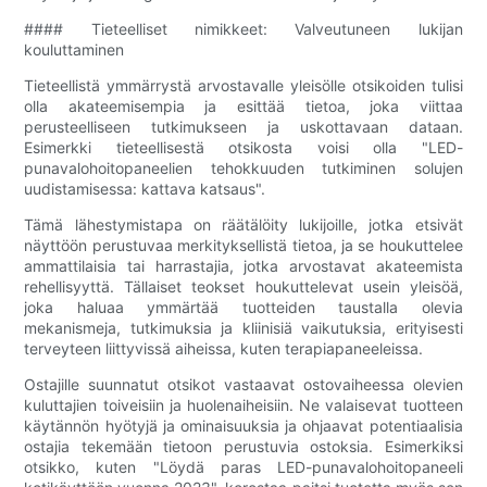
#### Tieteelliset nimikkeet: Valveutuneen lukijan
kouluttaminen
Tieteellistä ymmärrystä arvostavalle yleisölle otsikoiden tulisi
olla akateemisempia ja esittää tietoa, joka viittaa
perusteelliseen tutkimukseen ja uskottavaan dataan.
Esimerkki tieteellisestä otsikosta voisi olla "LED-
punavalohoitopaneelien tehokkuuden tutkiminen solujen
uudistamisessa: kattava katsaus".
Tämä lähestymistapa on räätälöity lukijoille, jotka etsivät
näyttöön perustuvaa merkityksellistä tietoa, ja se houkuttelee
ammattilaisia ​​tai harrastajia, jotka arvostavat akateemista
rehellisyyttä. Tällaiset teokset houkuttelevat usein yleisöä,
joka haluaa ymmärtää tuotteiden taustalla olevia
mekanismeja, tutkimuksia ja kliinisiä vaikutuksia, erityisesti
terveyteen liittyvissä aiheissa, kuten terapiapaneeleissa.
Ostajille suunnatut otsikot vastaavat ostovaiheessa olevien
kuluttajien toiveisiin ja huolenaiheisiin. Ne valaisevat tuotteen
käytännön hyötyjä ja ominaisuuksia ja ohjaavat potentiaalisia
ostajia tekemään tietoon perustuvia ostoksia. Esimerkiksi
otsikko, kuten "Löydä paras LED-punavalohoitopaneeli