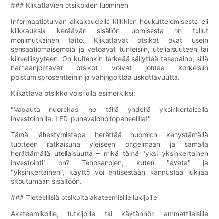
### Klikattavien otsikoiden luominen
Informaatiotulvan aikakaudella klikkien houkuttelemisesta eli
klikkauksia keräävän sisällön luomisesta on tullut
monimutkainen taito. Klikattavat otsikot ovat usein
sensaatiomaisempia ja vetoavat tunteisiin, uteliaisuuteen tai
kiireellisyyteen. On kuitenkin tärkeää säilyttää tasapaino, sillä
harhaanjohtavat otsikot voivat johtaa korkeisiin
poistumisprosentteihin ja vahingoittaa uskottavuutta.
Klikattava otsikko voisi olla esimerkiksi:
"Vapauta nuorekas iho tällä yhdellä yksinkertaisella
investoinnilla: LED-punavalohoitopaneelilla!"
Tämä lähestymistapa herättää huomion kehystämällä
tuotteen ratkaisuna yleiseen ongelmaan ja samalla
herättämällä uteliaisuutta – mikä tämä "yksi yksinkertainen
investointi" on? Tehosanojen, kuten "avata" ja
"yksinkertainen", käyttö voi entisestään kannustaa lukijaa
sitoutumaan sisältöön.
### Tieteellisiä otsikoita akateemisille lukijoille
Akateemikoille, tutkijoille tai käytännön ammattilaisille