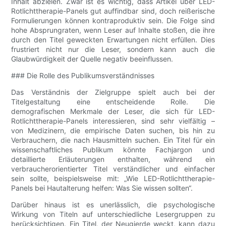
Inhalt abzielen. Zwar ist es wichtig, dass Artikel über LED-
Rotlichttherapie-Panels gut auffindbar sind, doch reißerische
Formulierungen können kontraproduktiv sein. Die Folge sind
hohe Absprungraten, wenn Leser auf Inhalte stoßen, die ihre
durch den Titel geweckten Erwartungen nicht erfüllen. Dies
frustriert nicht nur die Leser, sondern kann auch die
Glaubwürdigkeit der Quelle negativ beeinflussen.
### Die Rolle des Publikumsverständnisses
Das Verständnis der Zielgruppe spielt auch bei der
Titelgestaltung eine entscheidende Rolle. Die
demografischen Merkmale der Leser, die sich für LED-
Rotlichttherapie-Panels interessieren, sind sehr vielfältig –
von Medizinern, die empirische Daten suchen, bis hin zu
Verbrauchern, die nach Hausmitteln suchen. Ein Titel für ein
wissenschaftliches Publikum könnte Fachjargon und
detaillierte Erläuterungen enthalten, während ein
verbraucherorientierter Titel verständlicher und einfacher
sein sollte, beispielsweise mit: „Wie LED-Rotlichttherapie-
Panels bei Hautalterung helfen: Was Sie wissen sollten“.
Darüber hinaus ist es unerlässlich, die psychologische
Wirkung von Titeln auf unterschiedliche Lesergruppen zu
berücksichtigen. Ein Titel, der Neugierde weckt, kann dazu