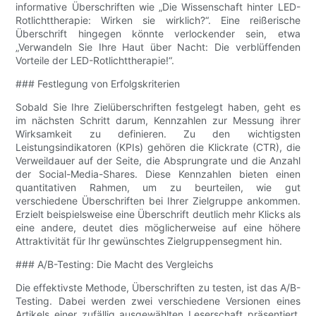
informative Überschriften wie „Die Wissenschaft hinter LED-
Rotlichttherapie: Wirken sie wirklich?“. Eine reißerische
Überschrift hingegen könnte verlockender sein, etwa
„Verwandeln Sie Ihre Haut über Nacht: Die verblüffenden
Vorteile der LED-Rotlichttherapie!“.
### Festlegung von Erfolgskriterien
Sobald Sie Ihre Zielüberschriften festgelegt haben, geht es
im nächsten Schritt darum, Kennzahlen zur Messung ihrer
Wirksamkeit zu definieren. Zu den wichtigsten
Leistungsindikatoren (KPIs) gehören die Klickrate (CTR), die
Verweildauer auf der Seite, die Absprungrate und die Anzahl
der Social-Media-Shares. Diese Kennzahlen bieten einen
quantitativen Rahmen, um zu beurteilen, wie gut
verschiedene Überschriften bei Ihrer Zielgruppe ankommen.
Erzielt beispielsweise eine Überschrift deutlich mehr Klicks als
eine andere, deutet dies möglicherweise auf eine höhere
Attraktivität für Ihr gewünschtes Zielgruppensegment hin.
### A/B-Testing: Die Macht des Vergleichs
Die effektivste Methode, Überschriften zu testen, ist das A/B-
Testing. Dabei werden zwei verschiedene Versionen eines
Artikels einer zufällig ausgewählten Leserschaft präsentiert.