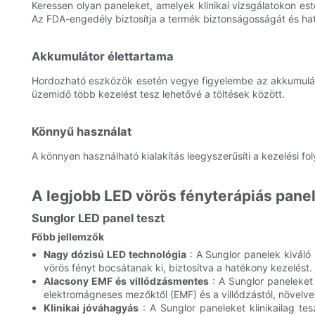
Keressen olyan paneleket, amelyek klinikai vizsgálatokon es
Az FDA-engedély biztosítja a termék biztonságosságát és ha
Akkumulátor élettartama
Hordozható eszközök esetén vegye figyelembe az akkumuláto
üzemidő több kezelést tesz lehetővé a töltések között.
Könnyű használat
A könnyen használható kialakítás leegyszerűsíti a kezelési fo
A legjobb LED vörös fényterápiás pane
Sunglor LED panel teszt
Főbb jellemzők
Nagy dózisú LED technológia
: A Sunglor panelek kiváló
vörös fényt bocsátanak ki, biztosítva a hatékony kezelést.
Alacsony EMF és villódzásmentes
: A Sunglor paneleket
elektromágneses mezőktől (EMF) és a villódzástól, növelve
Klinikai jóváhagyás
: A Sunglor paneleket klinikailag t