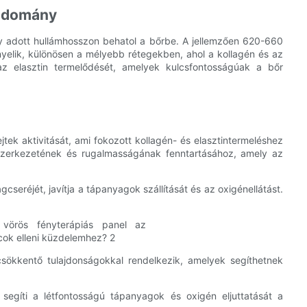
tudomány
y adott hullámhosszon behatol a bőrbe. A jellemzően 620-660
yelik, különösen a mélyebb rétegekben, ahol a kollagén és az
 az elasztin termelődését, amelyek kulcsfontosságúak a bőr
jtek aktivitását, ami fokozott kollagén- és elasztintermeléshez
 szerkezetének és rugalmasságának fenntartásához, amely az
cseréjét, javítja a tápanyagok szállítását és az oxigénellátást.
sökkentő tulajdonságokkal rendelkezik, amelyek segíthetnek
segíti a létfontosságú tápanyagok és oxigén eljuttatását a