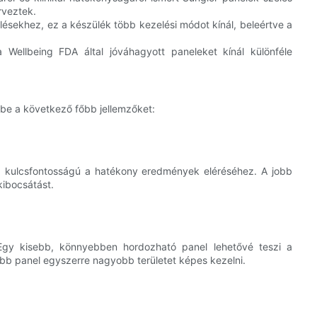
rveztek.
ésekhez, ez a készülék több kezelési módot kínál, beleértve a
Wellbeing FDA által jóváhagyott paneleket kínál különféle
mbe a következő főbb jellemzőket:
 kulcsfontosságú a hatékony eredmények eléréséhez. A jobb
kibocsátást.
Egy kisebb, könnyebben hordozható panel lehetővé teszi a
b panel egyszerre nagyobb területet képes kezelni.