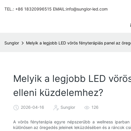
TEL.: +86 18320996515 EMAIL:info@sunglor-led.com
Sunglor
Melyik a legjobb LED vörös fényterápiás panel az öre
Melyik a legjobb LED vörö
elleni küzdelemhez?
2026-04-16
Sunglor
126
A vörös fényterápia egyre népszerűbb a wellness iparban 
különösen az öregedés jeleinek leküzdésében és a ráncok csö