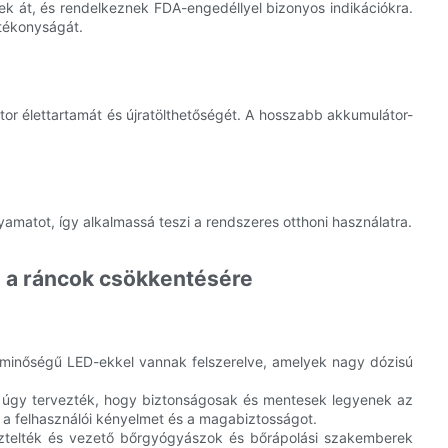
tek át, és rendelkeznek FDA-engedéllyel bizonyos indikációkra.
tékonyságát.
r élettartamát és újratölthetőségét. A hosszabb akkumulátor-
lyamatot, így alkalmassá teszi a rendszeres otthoni használatra.
l a ráncok csökkentésére
 minőségű LED-ekkel vannak felszerelve, amelyek nagy dózisú
 úgy tervezték, hogy biztonságosak és mentesek legyenek az
 a felhasználói kényelmet és a magabiztosságot.
esztelték és vezető bőrgyógyászok és bőrápolási szakemberek