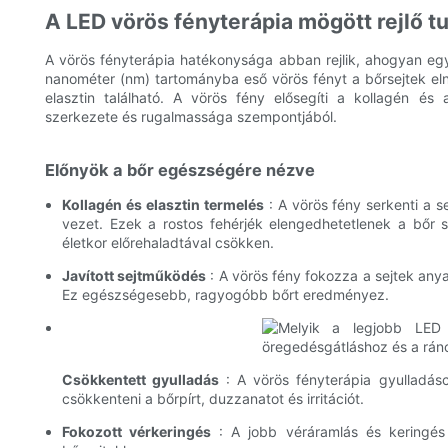
A LED vörös fényterápia mögött rejlő 
A vörös fényterápia hatékonysága abban rejlik, ahogyan eg
nanométer (nm) tartományba eső vörös fényt a bőrsejtek eln
elasztin található. A vörös fény elősegíti a kollagén és
szerkezete és rugalmassága szempontjából.
Előnyök a bőr egészségére nézve
Kollagén és elasztin termelés
: A vörös fény serkenti a se
vezet. Ezek a rostos fehérjék elengedhetetlenek a bőr
életkor előrehaladtával csökken.
Javított sejtműködés
: A vörös fény fokozza a sejtek anyag
Ez egészségesebb, ragyogóbb bőrt eredményez.
Csökkentett gyulladás
: A vörös fényterápia gyulladásc
csökkenteni a bőrpírt, duzzanatot és irritációt.
Fokozott vérkeringés
: A jobb véráramlás és keringés 