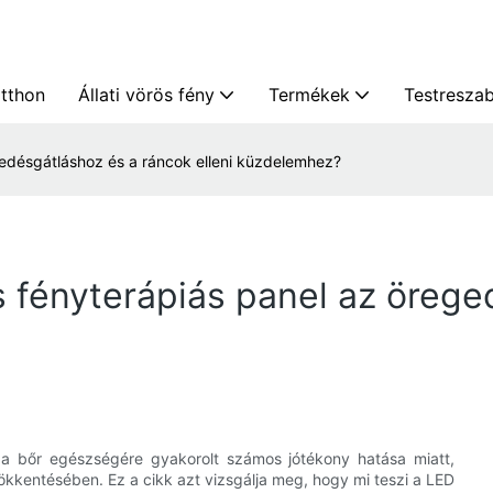
itthon
Állati vörös fény
Termékek
Testresza
gedésgátláshoz és a ráncok elleni küzdelemhez?
s fényterápiás panel az öreg
a bőr egészségére gyakorolt ​​számos jótékony hatása miatt,
kkentésében. Ez a cikk azt vizsgálja meg, hogy mi teszi a LED