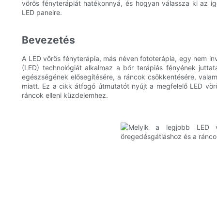
vörös fényterápiát hatékonnyá, és hogyan válassza ki az ig
LED panelre.
Bevezetés
A LED vörös fényterápia, más néven fototerápia, egy nem i
(LED) technológiát alkalmaz a bőr terápiás fényének jutta
egészségének elősegítésére, a ráncok csökkentésére, valami
miatt. Ez a cikk átfogó útmutatót nyújt a megfelelő LED vö
ráncok elleni küzdelemhez.