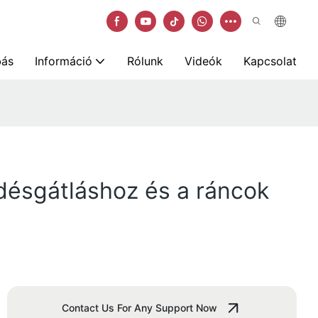
bás
Információ
Rólunk
Videók
Kapcsolat
edésgátláshoz és a ráncok
Contact Us For Any Support Now