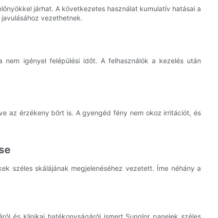
lőnyökkel járhat. A következetes használat kumulatív hatásai a
 javulásához vezethetnek.
a nem igényel felépülési időt. A felhasználók a kezelés után
ve az érzékeny bőrt is. A gyengéd fény nem okoz irritációt, és
ése
kek széles skálájának megjelenéséhez vezetett. Íme néhány a
ról és klinikai hatékonyságáról ismert Sunglor panelek széles