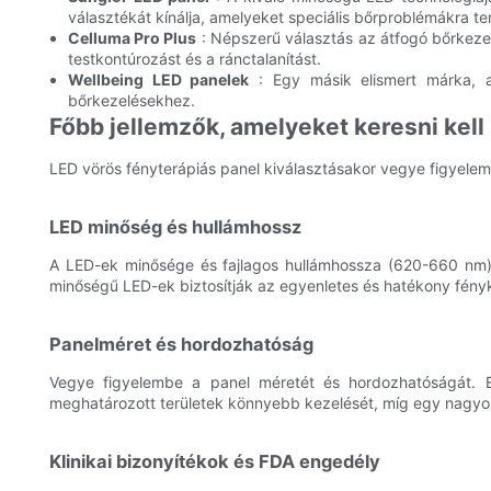
választékát kínálja, amelyeket speciális bőrproblémákra te
Celluma Pro Plus
: Népszerű választás az átfogó bőrkezel
testkontúrozást és a ránctalanítást.
Wellbeing LED panelek
: Egy másik elismert márka, a 
bőrkezelésekhez.
Főbb jellemzők, amelyeket keresni kell
LED vörös fényterápiás panel kiválasztásakor vegye figyele
LED minőség és hullámhossz
A LED-ek minősége és fajlagos hullámhossza (620-660 nm)
minőségű LED-ek biztosítják az egyenletes és hatékony fény
Panelméret és hordozhatóság
Vegye figyelembe a panel méretét és hordozhatóságát. 
meghatározott területek könnyebb kezelését, míg egy nagyob
Klinikai bizonyítékok és FDA engedély