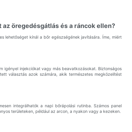
t az öregedésgátlás és a ráncok ellen?
 lehetőséget kínál a bőr egészségének javítására. Íme, miért
m igényel injekciókat vagy más beavatkozásokat. Biztonságos
ített választás azok számára, akik természetes megközelítést
mesen integrálhatók a napi bőrápolási rutinba. Számos panel
zonyos területeken, például az arcon, a nyakon vagy a kezeken.