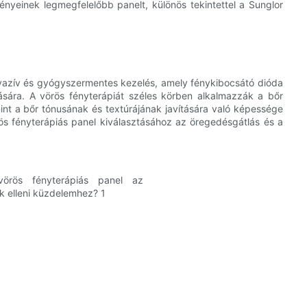
ényeinek legmegfelelőbb panelt, különös tekintettel a Sunglor
nvazív és gyógyszermentes kezelés, amely fénykibocsátó dióda
tására. A vörös fényterápiát széles körben alkalmazzák a bőr
nt a bőr tónusának és textúrájának javítására való képessége
rös fényterápiás panel kiválasztásához az öregedésgátlás és a