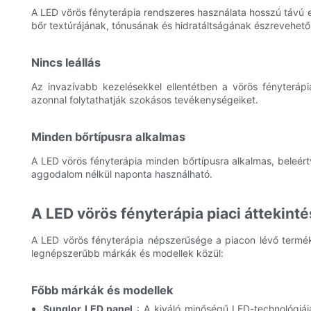
A LED vörös fényterápia rendszeres használata hosszú távú e
bőr textúrájának, tónusának és hidratáltságának észrevehető
Nincs leállás
Az invazívabb kezelésekkel ellentétben a vörös fényterápi
azonnal folytathatják szokásos tevékenységeiket.
Minden bőrtípusra alkalmas
A LED vörös fényterápia minden bőrtípusra alkalmas, beleért
aggodalom nélkül naponta használható.
A LED vörös fényterápia piaci áttekint
A LED vörös fényterápia népszerűsége a piacon lévő termé
legnépszerűbb márkák és modellek közül:
Főbb márkák és modellek
Sunglor LED panel
: A kiváló minőségű LED-technológiájá