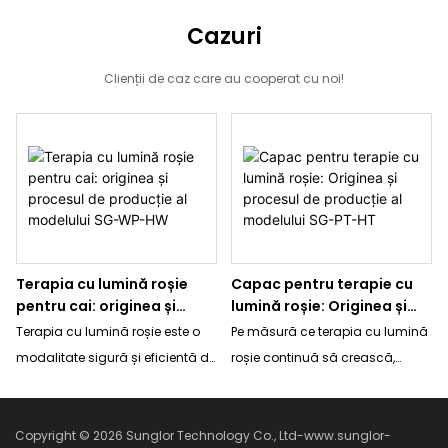
Cazuri
Clienții de caz care au cooperat cu noi!
Terapia cu lumină roșie
Capac pentru terapie cu
pentru cai: originea și
lumină roșie: Originea și
procesul de producție al
procesul de producție al
Terapia cu lumină roșie este o
Pe măsură ce terapia cu lumină
modelului SG-WP-HW
modelului SG-PT-HT
modalitate sigură și eficientă de
roșie continuă să crească,
a trata o varietate de afecțiuni la
crește și cererea pentru aceasta.
cai, inclusiv ameliorarea durerii,
Astăzi vă împărtășim procesul
Copyright © 2026 Sunglor Technology Co., Ltd-www.sunglor-
inflamația, vindecarea rănilor și
de dezvoltare a unui nou