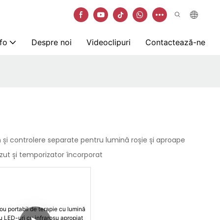
nfo
Despre noi
Videoclipuri
Contactează-ne
și controlere separate pentru lumină roșie și aproape
ăzut și temporizator încorporat