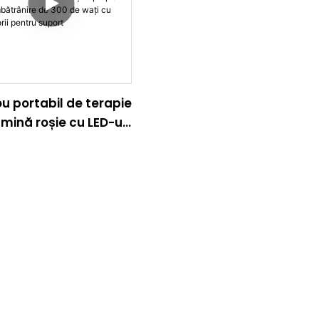
u portabil de terapie
umină roșie cu LED-uri
nfraroșu apropiat
-îmbătrânire de 300
ați cu accesorii
ru suport