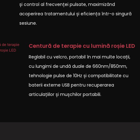
și control al frecvenței pulsate, maximizând
acoperirea tratamentului și eficiența într-o singură
sesiune.
Centură de terapie cu lumină roșie LED
Reglabil cu velcro, portabil în mai multe locații,
cu lungimi de undă duale de 660nm/850nm,
tehnologie pulse de 10Hz și compatibilitate cu
baterii externe USB pentru recuperarea
articulațiilor și mușchilor portabili.