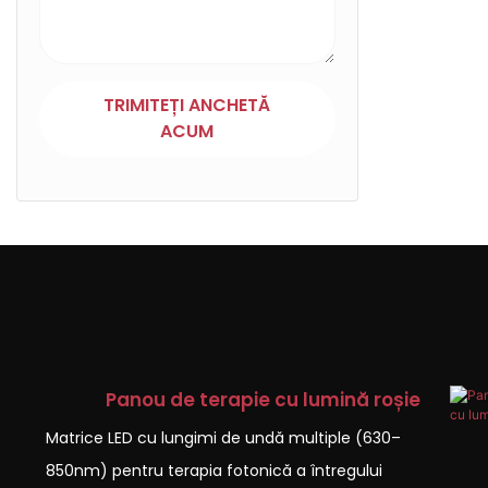
TRIMITEȚI ANCHETĂ
ACUM
Panou de terapie cu lumină roșie
Matrice LED cu lungimi de undă multiple (630–
850nm) pentru terapia fotonică a întregului