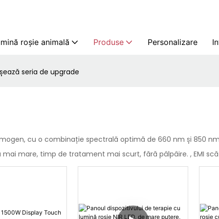
mină roșie animală
Produse
Personalizare
I
ișează seria de upgrade
i omogen, cu o combinație spectrală optimă de 660 nm și 850 nm 
oză mai mare, timp de tratament mai scurt, fără pâlpâire. , EMI sc