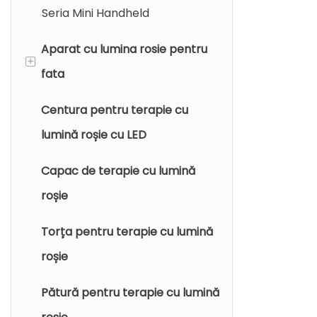
Seria Mini Handheld
Aparat cu lumina rosie pentru
+
fata
Centura pentru terapie cu
Mască de terapie cu lumină
lumină roșie cu LED
LED
Capac de terapie cu lumină
Aparat de terapie cu lumină
roșie
PDT LED
Torța pentru terapie cu lumină
Bagheta de terapie cu lumină
roșie
roșie
Pătură pentru terapie cu lumină
Dispozitiv de terapie cu