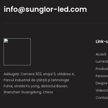
info@sunglor-led.com
Link-u
Acasă
Lumină
Produs
Adăugați: Camera 303, etajul 3, clădirea 4,
Persona
Parcul industrial de știință și tehnologie
Despre
Fuhai, strada Fu yong, districtul Baoan,
Videocl
Shenzhen Guangdong, China
Conta