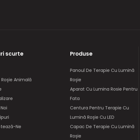
ri scurte
Produse
Panoul De Terapie Cu Lumină
 Roșie Animală
Roșie
e
Aparat Cu Lumina Rosie Pentru
lizare
Fata
 Noi
Centura Pentru Terapie Cu
ipuri
Lumină Roșie Cu LED
ctează-Ne
Capac De Terapie Cu Lumină
Roșie