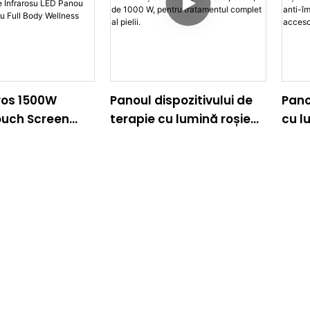
ros 1500W
Panoul dispozitivului de
Pano
ouch Screen
terapie cu lumină roșie
cu l
nfrarosu LED
NIR LED, de mare putere,
cu i
ina Rosie Cu
de 1000 W, pentru
anti
 Wellness
tratamentul complet al
de w
pielii.
pent