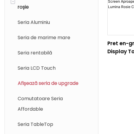
-
roșie
Seria Aluminiu
Seria de marime mare
Pret en-g
Display T
Seria rentabilă
Aproape I
Panou Lum
Seria LCD Touch
Full Body
Afișează seria de upgrade
Comutatoare Seria
Affordable
Seria TableTop