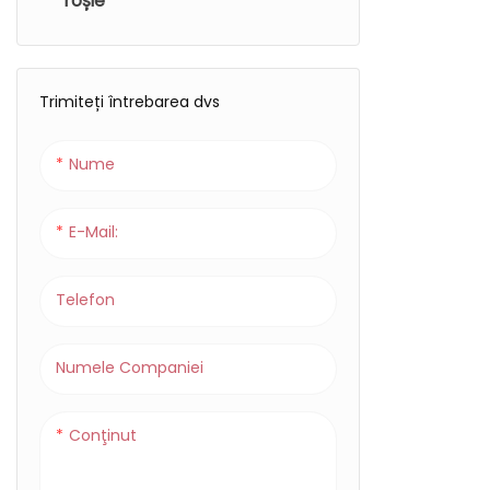
roșie
lumină roșie pentru ochi
Trimiteți întrebarea dvs
Nume
E-Mail:
Telefon
Numele Companiei
Conţinut