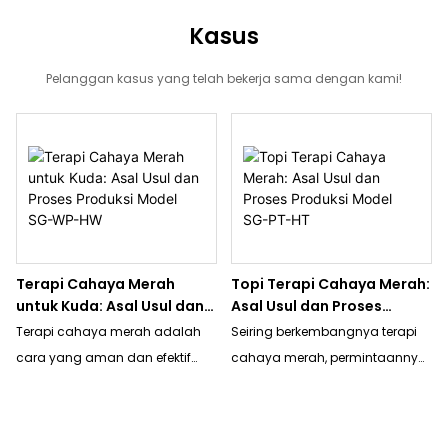
Kasus
Pelanggan kasus yang telah bekerja sama dengan kami!
Terapi Cahaya Merah
Topi Terapi Cahaya Merah:
untuk Kuda: Asal Usul dan
Asal Usul dan Proses
Proses Produksi Model SG-
Produksi Model SG-PT-HT
Terapi cahaya merah adalah
Seiring berkembangnya terapi
WP-HW
cara yang aman dan efektif
cahaya merah, permintaannya
untuk mengobati berbagai
pun meningkat. Hari ini kami
kondisi pada kuda, termasuk
berbagi proses pengembangan
pereda nyeri, peradangan,
produk baru: Topi Terapi