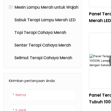
+
Mesin Lampu Merah untuk Wajah
Panel Ter
Sabuk Terapi Lampu Merah LED
Masker Terapi Cahaya LED
Merah LED
Dekat 66
Topi Terapi Cahaya Merah
Mesin Terapi Cahaya LED PDT
Spektrum
Layar Sen
Senter Terapi Cahaya Merah
Tongkat Terapi Cahaya
Perawatan
Seluruh T
Merah
Selimut Terapi Cahaya Merah
Alat Terapi Cahaya MERAH
untuk Mata
Kirimkan pertanyaan Anda
Panel Tera
Nama
Tubuh 10
Merah 66
E-Mail