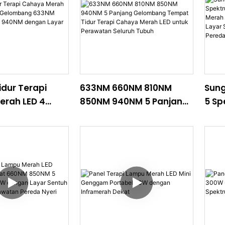
dur Terapi
633NM 660NM 810NM
Sung
rah LED 4
850NM 940NM 5 Panjang
5 Sp
Gelombang
Gelombang Tempat
Tera
0NM 850NM
Tidur Terapi Cahaya
Infr
ngan Layar
Merah LED untuk
deng
D
Perawatan Seluruh
untu
Tubuh
Nyer