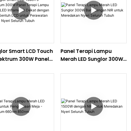
lor Smart LCD Touch
Panel Terapi Lampu
ektrum 300W Panel
Merah LED Sunglor 300W
pi Lampu Merah LED
Baru dengan NIR untuk
amerah Dekat
Meredakan Nyeri Seluruh
an Layar Sentuh LCD
Tubuh
k Perawatan Pereda
i Seluruh Tubuh