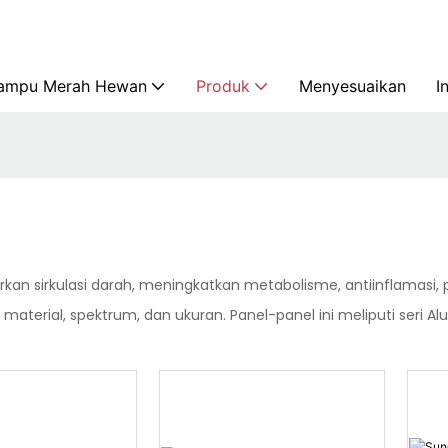
ampu Merah Hewan
Produk
Menyesuaikan
I
kan sirkulasi darah, meningkatkan metabolisme, antiinflamasi,
erial, spektrum, dan ukuran. Panel-panel ini meliputi seri Alum