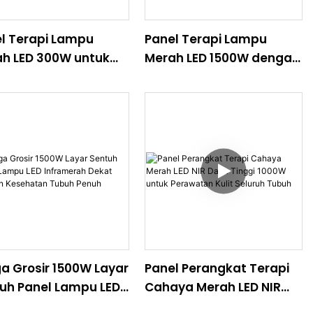
l Terapi Lampu
Panel Terapi Lampu
h LED 300W untuk
Merah LED 1500W dengan
gunaan Meja -
NIR untuk Meredakan
ktrum 660nm 850nm
Nyeri Seluruh Tubuh
a Grosir 1500W Layar
Panel Perangkat Terapi
uh Panel Lampu LED
Cahaya Merah LED NIR
amerah Dekat
Daya Tinggi 1000W untuk