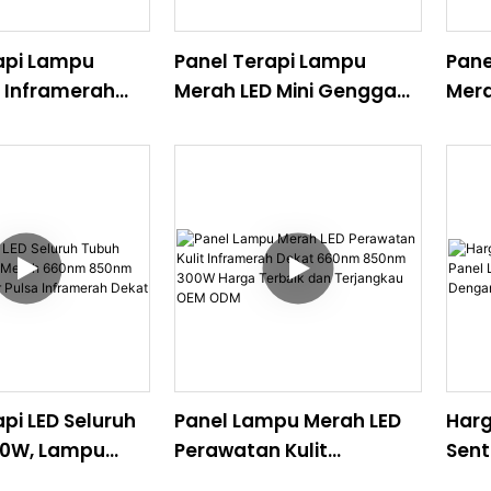
api Lampu
Panel Terapi Lampu
Pane
 Inframerah
Merah LED Mini Genggam
Mera
0NM 850NM 5
Portabel 60W dengan
Peng
 1000W dengan
Inframerah Dekat
Spe
tuh LCD untuk
 Pereda Nyeri
ubuh
pi LED Seluruh
Panel Lampu Merah LED
Harg
00W, Lampu
Perawatan Kulit
Sent
0nm 850nm
Inframerah Dekat 660nm
Infr