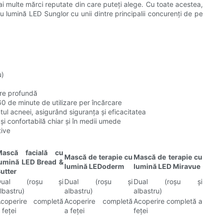
i multe mărci reputate din care puteți alege. Cu toate acestea,
 lumină LED Sunglor cu unii dintre principalii concurenți de pe
u)
are profundă
 60 de minute de utilizare per încărcare
l acneei, asigurând siguranța și eficacitatea
 și confortabilă chiar și în medii umede
tive
Mască facială cu
Mască de terapie cu
Mască de terapie cu
umină LED Bread &
lumină LEDoderm
lumină LED Miravue
utter
Dual (roșu și
Dual (roșu și
Dual (roșu și
lbastru)
albastru)
albastru)
coperire completă
Acoperire completă
Acoperire completă a
 feței
a feței
feței