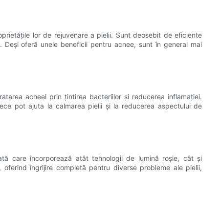
rietățile lor de rejuvenare a pielii. Sunt deosebit de eficiente
rii. Deși oferă unele beneficii pentru acnee, sunt în general mai
area acneei prin țintirea bacteriilor și reducerea inflamației.
ce pot ajuta la calmarea pielii și la reducerea aspectului de
ă care încorporează atât tehnologii de lumină roșie, cât și
oferind îngrijire completă pentru diverse probleme ale pielii,