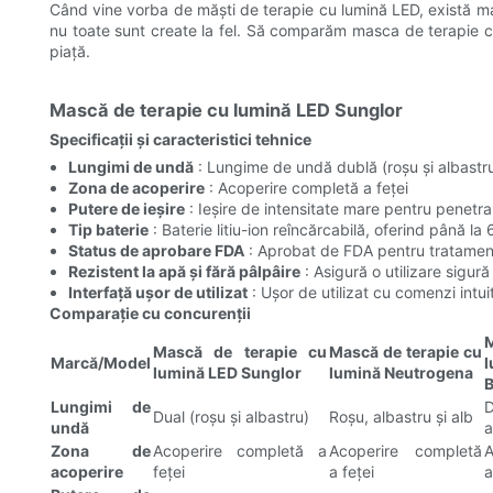
Când vine vorba de măști de terapie cu lumină LED, există ma
nu toate sunt create la fel. Să comparăm masca de terapie cu
piață.
Mască de terapie cu lumină LED Sunglor
Specificații și caracteristici tehnice
Lungimi de undă
: Lungime de undă dublă (roșu și albastr
Zona de acoperire
: Acoperire completă a feței
Putere de ieșire
: Ieșire de intensitate mare pentru penetr
Tip baterie
: Baterie litiu-ion reîncărcabilă, oferind până la
Status de aprobare FDA
: Aprobat de FDA pentru tratamentu
Rezistent la apă și fără pâlpâire
: Asigură o utilizare sigură
Interfață ușor de utilizat
: Ușor de utilizat cu comenzi intui
Comparație cu concurenții
Mască de terapie cu
Mască de terapie cu
Marcă/Model
l
lumină LED Sunglor
lumină Neutrogena
B
Lungimi de
Dual (roșu și albastru)
Roșu, albastru și alb
undă
a
Zona de
Acoperire completă a
Acoperire completă
A
acoperire
feței
a feței
a