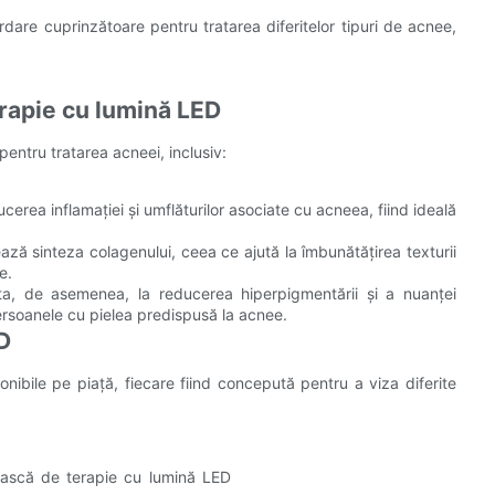
rdare cuprinzătoare pentru tratarea diferitelor tipuri de acnee,
erapie cu lumină LED
pentru tratarea acneei, inclusiv:
cerea inflamației și umflăturilor asociate cu acneea, fiind ideală
ză sinteza colagenului, ceea ce ajută la îmbunătățirea texturii
e.
a, de asemenea, la reducerea hiperpigmentării și a nuanței
ersoanele cu pielea predispusă la acnee.
D
nibile pe piață, fiecare fiind concepută pentru a viza diferite