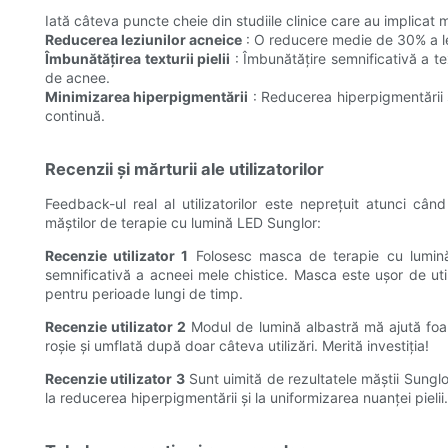
Iată câteva puncte cheie din studiile clinice care au implicat
Reducerea leziunilor acneice
: O reducere medie de 30% a lez
Îmbunătățirea texturii pielii
: Îmbunătățire semnificativă a text
de acnee.
Minimizarea hiperpigmentării
: Reducerea hiperpigmentării ș
continuă.
Recenzii și mărturii ale utilizatorilor
Feedback-ul real al utilizatorilor este neprețuit atunci când
măștilor de terapie cu lumină LED Sunglor:
Recenzie utilizator 1
Folosesc masca de terapie cu lumină
semnificativă a acneei mele chistice. Masca este ușor de util
pentru perioade lungi de timp.
Recenzie utilizator 2
Modul de lumină albastră mă ajută foar
roșie și umflată după doar câteva utilizări. Merită investiția!
Recenzie utilizator 3
Sunt uimită de rezultatele măștii Sunglo
la reducerea hiperpigmentării și la uniformizarea nuanței pielii.