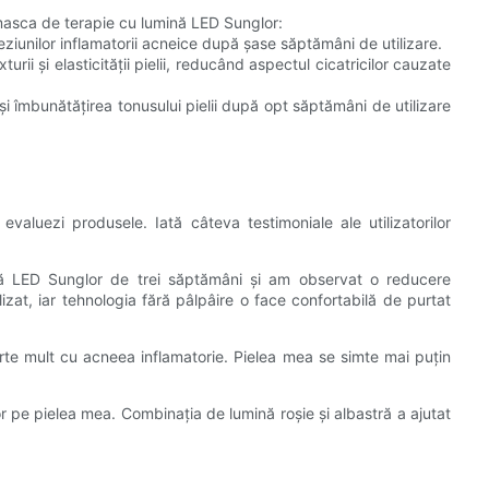
 masca de terapie cu lumină LED Sunglor:
iunilor inflamatorii acneice după șase săptămâni de utilizare.
urii și elasticității pielii, reducând aspectul cicatricilor cauzate
i îmbunătățirea tonusului pielii după opt săptămâni de utilizare
 evaluezi produsele. Iată câteva testimoniale ale utilizatorilor
 LED Sunglor de trei săptămâni și am observat o reducere
izat, iar tehnologia fără pâlpâire o face confortabilă de purtat
te mult cu acneea inflamatorie. Pielea mea se simte mai puțin
r pe pielea mea. Combinația de lumină roșie și albastră a ajutat