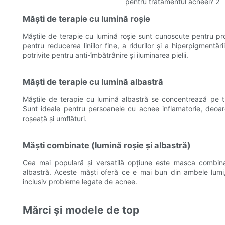
Măști de terapie cu lumină roșie
Măștile de terapie cu lumină roșie sunt cunoscute pentru prop
pentru reducerea liniilor fine, a ridurilor și a hiperpigmentă
potrivite pentru anti-îmbătrânire și iluminarea pielii.
Măști de terapie cu lumină albastră
Măștile de terapie cu lumină albastră se concentrează pe trat
Sunt ideale pentru persoanele cu acnee inflamatorie, deoare
roșeață și umflături.
Măști combinate (lumină roșie și albastră)
Cea mai populară și versatilă opțiune este masca combinat
albastră. Aceste măști oferă ce e mai bun din ambele lumi, 
inclusiv probleme legate de acnee.
Mărci și modele de top