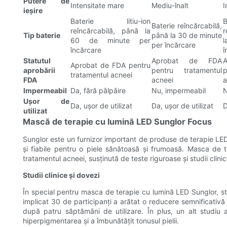
Putere de
Intensitate mare
Mediu-înalt
I
ieșire
Baterie litiu-ion
Baterie reîncărcabilă,
reîncărcabilă, până la
r
Tip baterie
până la 30 de minute
60 de minute per
per încărcare
încărcare
î
Statutul
Aprobat de FDA
Aprobat de FDA pentru
aprobării
pentru tratamentul
p
tratamentul acneei
FDA
acneei
a
Impermeabil
Da, fără pâlpâire
Nu, impermeabil
N
Ușor de
Da, ușor de utilizat
Da, ușor de utilizat
D
utilizat
Mască de terapie cu lumină LED Sunglor Focus
Sunglor este un furnizor important de produse de terapie LED, d
și fiabile pentru o piele sănătoasă și frumoasă. Masca de
tratamentul acneei, susținută de teste riguroase și studii clini
Studii clinice și dovezi
În special pentru masca de terapie cu lumină LED Sunglor, stu
implicat 30 de participanți a arătat o reducere semnificativă a 
după patru săptămâni de utilizare. În plus, un alt studiu
hiperpigmentarea și a îmbunătățit tonusul pielii.