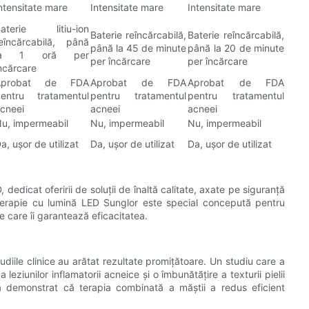
ntensitate mare
Intensitate mare
Intensitate mare
Baterie litiu-ion
Baterie reîncărcabilă,
Baterie reîncărcabilă,
eîncărcabilă, până
până la 45 de minute
până la 20 de minute
la 1 oră per
per încărcare
per încărcare
ncărcare
Aprobat de FDA
Aprobat de FDA
Aprobat de FDA
entru tratamentul
pentru tratamentul
pentru tratamentul
cneei
acneei
acneei
u, impermeabil
Nu, impermeabil
Nu, impermeabil
a, ușor de utilizat
Da, ușor de utilizat
Da, ușor de utilizat
edicat oferirii de soluții de înaltă calitate, axate pe siguranță
 terapie cu lumină LED Sunglor este special concepută pentru
ce care îi garantează eficacitatea.
diile clinice au arătat rezultate promițătoare. Un studiu care a
leziunilor inflamatorii acneice și o îmbunătățire a texturii pielii
 a demonstrat că terapia combinată a măștii a redus eficient