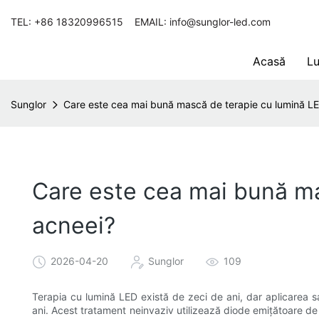
TEL: +86 18320996515 EMAIL: info@sunglor-led.com
Acasă
Lu
Sunglor
Care este cea mai bună mască de terapie cu lumină LE
Care este cea mai bună ma
acneei?
2026-04-20
Sunglor
109
Terapia cu lumină LED există de zeci de ani, dar aplicarea sa î
ani. Acest tratament neinvaziv utilizează diode emițătoare de 