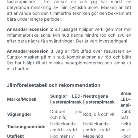
ljusterapimask i tre veckor nu och jag har märkt en
betydande minskning av min cystiska akne. Masken är lätt
att använda och den flimmerfria tekniken gör den bekväm att
bära under längre perioder.
Användarrecension 2
Blåljusläget hjälper verkligen mot min
inflammatoriska akne. Min hud känns mindre röd och svullen
efter bara några få användningar. Det är värt investeringen!
Användarrecension 3
Jag är förbluffad över resultaten av
Sunglor-masken på min hud. Kombinationen av rött och blått
ljus har hjälpt till att minska hyperpigmentering och jämna ut
min hudton.
Jämförelsetabell och rekommendation
Bread 
Sunglor LED-
Neutrogena
Märke/Modell
LED-lju
ljusterapimask
ljusterapimask
ansikts
Dubbel (röd
Dubbel 
Våglängder
Röd, blå och vit
och blå)
blå)
Heltäckande
Heltäckande
Heltäck
Täckningsområde
ansiktsskydd
ansiktsskydd
ansikts
Uteffekt
Högintensiv
Medelhög
Höginten