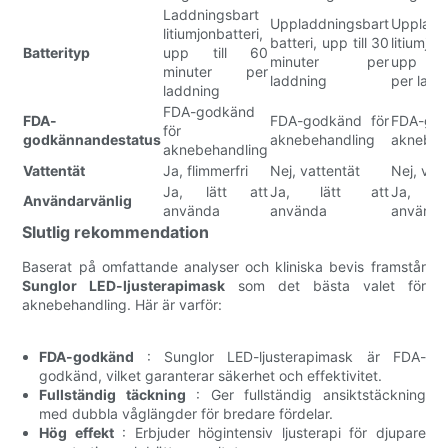
Laddningsbart
Uppladdningsbart
Uppladd
litiumjonbatteri,
batteri, upp till 30
litiumjon
Batterityp
upp till 60
minuter per
upp til
minuter per
laddning
per ladd
laddning
FDA-godkänd
FDA-
FDA-godkänd för
FDA-god
för
godkännandestatus
aknebehandling
aknebeh
aknebehandling
Vattentät
Ja, flimmerfri
Nej, vattentät
Nej, vat
Ja, lätt att
Ja, lätt att
Ja, l
Användarvänlig
använda
använda
använd
Slutlig rekommendation
Baserat på omfattande analyser och kliniska bevis framstår
Sunglor LED-ljusterapimask
som det bästa valet för
aknebehandling. Här är varför:
FDA-godkänd
: Sunglor LED-ljusterapimask är FDA-
godkänd, vilket garanterar säkerhet och effektivitet.
Fullständig täckning
: Ger fullständig ansiktstäckning
med dubbla våglängder för bredare fördelar.
Hög effekt
: Erbjuder högintensiv ljusterapi för djupare