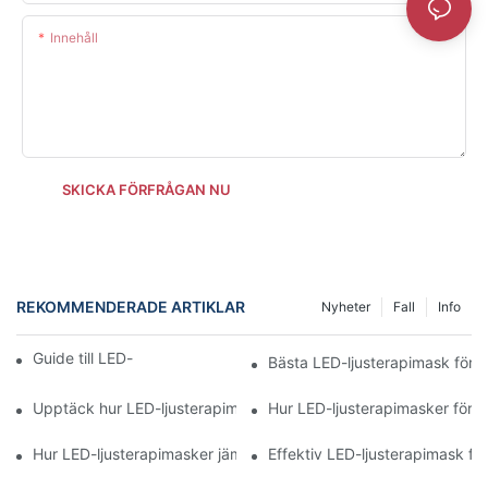
Innehåll
SKICKA FÖRFRÅGAN NU
REKOMMENDERADE ARTIKLAR
Nyheter
Fall
Info
Guide till LED-ljusterapimasker
Bästa LED-ljusterapimask för a
Upptäck hur LED-ljusterapimask kan förvandla din hud
Hur LED-ljusterapimasker förä
Hur LED-ljusterapimasker jämförs med andra behandlingar
Effektiv LED-ljusterapimask f