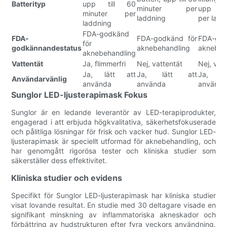
Batterityp
upp till 60
minuter per
upp til
minuter per
laddning
per ladd
laddning
FDA-godkänd
FDA-
FDA-godkänd för
FDA-god
för
godkännandestatus
aknebehandling
aknebeh
aknebehandling
Vattentät
Ja, flimmerfri
Nej, vattentät
Nej, vat
Ja, lätt att
Ja, lätt att
Ja, l
Användarvänlig
använda
använda
använd
Sunglor LED-ljusterapimask Fokus
Sunglor är en ledande leverantör av LED-terapiprodukter,
engagerad i att erbjuda högkvalitativa, säkerhetsfokuserade
och pålitliga lösningar för frisk och vacker hud. Sunglor LED-
ljusterapimask är speciellt utformad för aknebehandling, och
har genomgått rigorösa tester och kliniska studier som
säkerställer dess effektivitet.
Kliniska studier och evidens
Specifikt för Sunglor LED-ljusterapimask har kliniska studier
visat lovande resultat. En studie med 30 deltagare visade en
signifikant minskning av inflammatoriska akneskador och
förbättring av hudstrukturen efter fyra veckors användning.