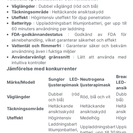
Våglängder
: Dubbel våglängd (röd och blå)
Täckningsområde
: Heltäckande ansiktsskydd
Uteffekt
: Högintensiv uteffekt för djup penetration
Batterityp
: Uppladdningsbart litiumjonbatteri, ger upp till
60 minuters användning per laddning
FDA-godkännandestatus
: Godkänd av FDA för
aknebehandling, vilket garanterar säkerhet och effekt
Vattentät och flimmerfri
: Garanterar säker och bekväm
användning även i fuktiga miljöer
Användarvänligt gränssnitt
: Lätt att använda med
intuitiva kontroller
Jämförelse med konkurrenter
Bread 
Sunglor LED-
Neutrogena
Märke/Modell
LED-lju
ljusterapimask
ljusterapimask
ansikts
Dubbel (röd
Dubbel 
Våglängder
Röd, blå och vit
och blå)
blå)
Heltäckande
Heltäckande
Heltäck
Täckningsområde
ansiktsskydd
ansiktsskydd
ansikts
Uteffekt
Högintensiv
Medelhög
Höginten
Laddningsbart
Uppladdningsbart
Uppladd
litiumjonbatteri,
batteri, upp till 30
litiumjon