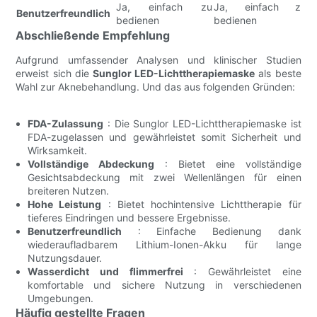
Ja, einfach zu
Ja, einfach zu
J
Benutzerfreundlich
bedienen
bedienen
b
Abschließende Empfehlung
Aufgrund umfassender Analysen und klinischer Studien
erweist sich die
Sunglor LED-Lichttherapiemaske
als beste
Wahl zur Aknebehandlung. Und das aus folgenden Gründen:
FDA-Zulassung
: Die Sunglor LED-Lichttherapiemaske ist
FDA-zugelassen und gewährleistet somit Sicherheit und
Wirksamkeit.
Vollständige Abdeckung
: Bietet eine vollständige
Gesichtsabdeckung mit zwei Wellenlängen für einen
breiteren Nutzen.
Hohe Leistung
: Bietet hochintensive Lichttherapie für
tieferes Eindringen und bessere Ergebnisse.
Benutzerfreundlich
: Einfache Bedienung dank
wiederaufladbarem Lithium-Ionen-Akku für lange
Nutzungsdauer.
Wasserdicht und flimmerfrei
: Gewährleistet eine
komfortable und sichere Nutzung in verschiedenen
Umgebungen.
Häufig gestellte Fragen