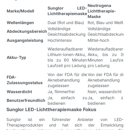
Neutrogena
B
Sunglor LED-
Marke/Modell
Lichttherapie-
L
Lichttherapiemaske
Maske
G
Wellenlängen
Dual (Rot und Blau)
Rot, Blau und Weiß
D
Vollständige
Vollständige
V
Abdeckungsbereich
Gesichtsabdeckung
Gesichtsabdeckung
G
Ausgangsleistung
Hochintensiv
Mittel-hoch
H
W
Wiederaufladbarer
Wiederaufladbarer
L
Lithium-Ionen-Akku,
Akku, bis zu 30
Akku-Typ
A
bis zu 60 Minuten
Minuten Laufzeit
S
Laufzeit pro Ladung
pro Ladung
L
Von der FDA für die
Von der FDA für die
V
FDA-
Aknebehandlung
Aknebehandlung
A
Zulassungsstatus
zugelassen
zugelassen
z
Wasserdicht
Ja, flimmerfrei
Nein, wasserdicht
N
Ja, einfach zu
Ja, einfach zu
J
Benutzerfreundlich
bedienen
bedienen
b
Sunglor LED-Lichttherapiemaske Fokus
Sunglor ist ein führender Anbieter von LED-
Therapieprodukten und hat sich der Entwicklung