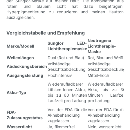
der Sunglor-Maske auf meiner Haut. Die Kombination aus
rotem und blauem Licht hat dazu beigetragen,
Hyperpigmentierung zu reduzieren und meinen Hautton
auszugleichen.
Vergleichstabelle und Empfehlung
Neutrogena
B
Sunglor LED-
Marke/Modell
Lichttherapie-
L
Lichttherapiemaske
Maske
G
Wellenlängen
Dual (Rot und Blau)
Rot, Blau und Weiß
D
Vollständige
Vollständige
V
Abdeckungsbereich
Gesichtsabdeckung
Gesichtsabdeckung
G
Ausgangsleistung
Hochintensiv
Mittel-hoch
H
W
Wiederaufladbarer
Wiederaufladbarer
L
Lithium-Ionen-Akku,
Akku, bis zu 30
Akku-Typ
A
bis zu 60 Minuten
Minuten Laufzeit
S
Laufzeit pro Ladung
pro Ladung
L
Von der FDA für die
Von der FDA für die
V
FDA-
Aknebehandlung
Aknebehandlung
A
Zulassungsstatus
zugelassen
zugelassen
z
Wasserdicht
Ja, flimmerfrei
Nein, wasserdicht
N