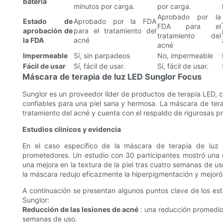
batería
minutos por carga.
por carga.
Aprobado por la
Estado de
Aprobado por la FDA
FDA para el
aprobación de
para el tratamiento del
tratamiento del
la FDA
acné
acné
Impermeable
Sí, sin parpadeos
No, impermeable
Fácil de usar
Sí, fácil de usar.
Sí, fácil de usar.
Máscara de terapia de luz LED Sunglor Focus
Sunglor es un proveedor líder de productos de terapia LED, 
confiables para una piel sana y hermosa. La máscara de ter
tratamiento del acné y cuenta con el respaldo de rigurosas pr
Estudios clínicos y evidencia
En el caso específico de la máscara de terapia de luz L
prometedores. Un estudio con 30 participantes mostró una re
una mejora en la textura de la piel tras cuatro semanas de 
la máscara redujo eficazmente la hiperpigmentación y mejoró e
A continuación se presentan algunos puntos clave de los est
Sunglor:
Reducción de las lesiones de acné
: una reducción promedio 
semanas de uso.