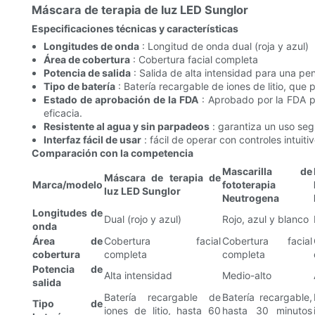
Máscara de terapia de luz LED Sunglor
Especificaciones técnicas y características
Longitudes de onda
: Longitud de onda dual (roja y azul)
Área de cobertura
: Cobertura facial completa
Potencia de salida
: Salida de alta intensidad para una pe
Tipo de batería
: Batería recargable de iones de litio, que
Estado de aprobación de la FDA
: Aprobado por la FDA pa
eficacia.
Resistente al agua y sin parpadeos
: garantiza un uso se
Interfaz fácil de usar
: fácil de operar con controles intuiti
Comparación con la competencia
Mascarilla de
Máscara de terapia de
Marca/modelo
fototerapia
luz LED Sunglor
Neutrogena
Longitudes de
Dual (rojo y azul)
Rojo, azul y blanco
onda
Área de
Cobertura facial
Cobertura facial
cobertura
completa
completa
Potencia de
Alta intensidad
Medio-alto
salida
Batería recargable de
Batería recargable,
Tipo de
iones de litio, hasta 60
hasta 30 minutos