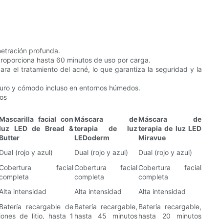
netración profunda.
 proporciona hasta 60 minutos de uso por carga.
ra el tratamiento del acné, lo que garantiza la seguridad y la
guro y cómodo incluso en entornos húmedos.
vos
Mascarilla facial con
Máscara de
Máscara de
luz LED de Bread &
terapia de luz
terapia de luz LED
Butter
LEDoderm
Miravue
Dual (rojo y azul)
Dual (rojo y azul)
Dual (rojo y azul)
Cobertura facial
Cobertura facial
Cobertura facial
completa
completa
completa
Alta intensidad
Alta intensidad
Alta intensidad
Batería recargable de
Batería recargable,
Batería recargable,
iones de litio, hasta 1
hasta 45 minutos
hasta 20 minutos