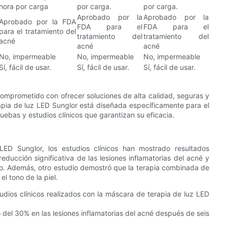
hora por carga
por carga.
por carga.
Aprobado por la
Aprobado por la
Aprobado por la FDA
FDA para el
FDA para el
para el tratamiento del
tratamiento del
tratamiento del
acné
acné
acné
No, impermeable
No, impermeable
No, impermeable
Sí, fácil de usar.
Sí, fácil de usar.
Sí, fácil de usar.
comprometido con ofrecer soluciones de alta calidad, seguras y
apia de luz LED Sunglor está diseñada específicamente para el
uebas y estudios clínicos que garantizan su eficacia.
ED Sunglor, los estudios clínicos han mostrado resultados
ducción significativa de las lesiones inflamatorias del acné y
uso. Además, otro estudio demostró que la terapia combinada de
l tono de la piel.
udios clínicos realizados con la máscara de terapia de luz LED
del 30% en las lesiones inflamatorias del acné después de seis