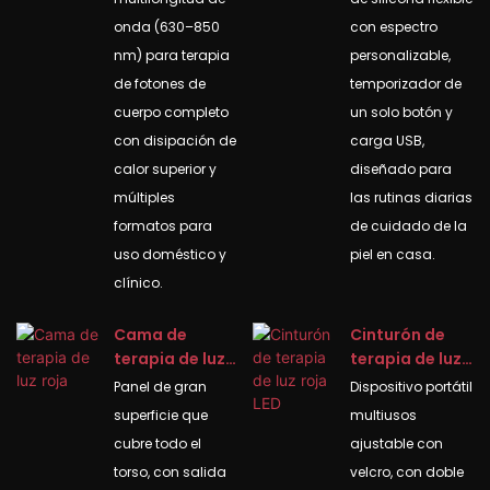
onda (630–850
con espectro
nm) para terapia
personalizable,
de fotones de
temporizador de
cuerpo completo
un solo botón y
con disipación de
carga USB,
calor superior y
diseñado para
múltiples
las rutinas diarias
formatos para
de cuidado de la
uso doméstico y
piel en casa.
clínico.
Cama de
Cinturón de
terapia de luz
terapia de luz
roja
roja LED
Panel de gran
Dispositivo portátil
superficie que
multiusos
cubre todo el
ajustable con
torso, con salida
velcro, con doble