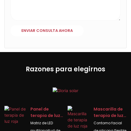
ENVIAR CONSULTA AHORA
Razones para elegirnos
Panel de
Mascarilla de
terapia de luz
terapia de luz
roja
roja
Matriz de LED
Contorno facial
multilongitud de
de silicona flexible