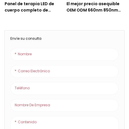
Panel de terapia LED de
El mejor precio asequible
cuerpo completo de
OEM ODM 660nm 850nm
1000W, luz roja de 660nm y
300W cerca de infrarrojos
850nm con interruptor de
cuidado de la piel llevó el
pulso infrarrojo cercano
panel de luz roja
Envíe su consulta
Nombre
Correo Electrónico
Teléfono
Nombre De Empresa
Contenido