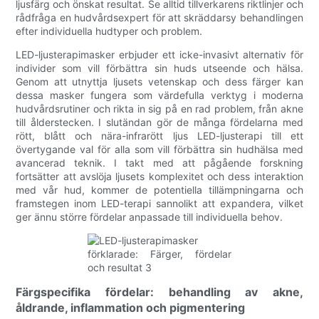
ljusfärg och önskat resultat. Se alltid tillverkarens riktlinjer och
rådfråga en hudvårdsexpert för att skräddarsy behandlingen
efter individuella hudtyper och problem.
LED-ljusterapimasker erbjuder ett icke-invasivt alternativ för
individer som vill förbättra sin huds utseende och hälsa.
Genom att utnyttja ljusets vetenskap och dess färger kan
dessa masker fungera som värdefulla verktyg i moderna
hudvårdsrutiner och rikta in sig på en rad problem, från akne
till ålderstecken. I slutändan gör de många fördelarna med
rött, blått och nära-infrarött ljus LED-ljusterapi till ett
övertygande val för alla som vill förbättra sin hudhälsa med
avancerad teknik. I takt med att pågående forskning
fortsätter att avslöja ljusets komplexitet och dess interaktion
med vår hud, kommer de potentiella tillämpningarna och
framstegen inom LED-terapi sannolikt att expandera, vilket
ger ännu större fördelar anpassade till individuella behov.
Färgspecifika fördelar: behandling av akne,
åldrande, inflammation och pigmentering