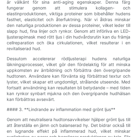
är välkänt för sina anti-aging egenskaper. Denna färg
fungerar genom att stimulera kollagen- och
elastinproduktionen, viktiga proteiner som bibehåller hudens
fasthet, elasticitet och återfuktning. När vi åldras minskar
den naturliga produktionen av dessa proteiner, vilket leder till
slapp hud, fina linjer och rynkor. Genom att införliva en LED-
ljusterapimask med rött ljus i din hudvårdsrutin kan du främja
cellreparation och öka cirkulationen, vilket resulterar i en
revitaliserad hud.
Dessutom accelererar rödljusterapi hudens naturliga
läkningsprocesser, vilket gör den fördelaktig för att minska
uppkomsten av ärrbildning och förbättra den övergripande
hudtonen. Användare kan förvänta sig förbättrad textur och
lyster, vilket skapar ett ungdomligt, strålande utseende. Med
fortsatt användning kan resultaten bli betydande – med tiden
kan rynkor synbart mjukna och den övergripande hudhälsan
kan förbättras avsevärt.
#### 3. **Lindrande av inflammation med grönt ljus**
Genom att neutralisera hudtonsavvikelser hjälper grönt ljus till
att återställa en jämn och balanserad hy. Det bidrar också till
en lugnande effekt på inflammerad hud, vilket minskar
synligheten av porer och begränsar produktionen av talg. För