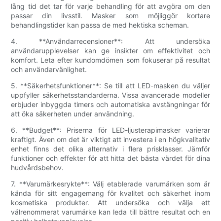
lång tid det tar för varje behandling för att avgöra om den
passar din livsstil. Masker som möjliggör kortare
behandlingstider kan passa de med hektiska scheman.
4. **Användarrecensioner**: Att undersöka
användarupplevelser kan ge insikter om effektivitet och
komfort. Leta efter kundomdömen som fokuserar på resultat
och användarvänlighet.
5. **Säkerhetsfunktioner**: Se till att LED-masken du väljer
uppfyller säkerhetsstandarderna. Vissa avancerade modeller
erbjuder inbyggda timers och automatiska avstängningar för
att öka säkerheten under användning.
6. **Budget**: Priserna för LED-ljusterapimasker varierar
kraftigt. Även om det är viktigt att investera i en högkvalitativ
enhet finns det olika alternativ i flera prisklasser. Jämför
funktioner och effekter för att hitta det bästa värdet för dina
hudvårdsbehov.
7. **Varumärkesrykte**: Välj etablerade varumärken som är
kända för sitt engagemang för kvalitet och säkerhet inom
kosmetiska produkter. Att undersöka och välja ett
välrenommerat varumärke kan leda till bättre resultat och en