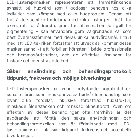
LED-ljusterapimasker representerar ett framåttänkande
synsätt på hudvård som tillgodoser behoven hos olika
individer som kämpar med olika hudproblem. Genom att
förstå de specifika fördelarna med olika ljusfärger – blått för
akne, rött för åldrande, grönt för inflammation och gult för
pigmentering – kan användare göra välgrundade val som
bäst överensstämmer med deras unika hudvårdsmål. I takt
med att LED-tekniken fortsätter att utvecklas kommer dessa
masker sannolikt att förbli en hörnsten i både professionella
och hemmavårdsrutiner, och ge effektiva lösningar för
friskare och mer strålande hud.
Säker användning och behandlingsprotokoll:
tidpunkt, frekvens och möjliga biverkningar
LED-ljusterapimasker har vunnit betydande popularitet de
senaste åren som en icke-invasiv hudvårdsbehandling som
lovar olika fördelar, inklusive förbättrad hudstruktur,
minskade ålderstecken och minskad akneutbrott. Även om
effekten av dessa behandlingar ofta framhävs är det
avgörande att förstå den säkra användningen och
behandlingsprotokollen som är förknippade med LED-
ljusterapimasker, inklusive tidpunkt, frekvens och potentiella
biverkningar.