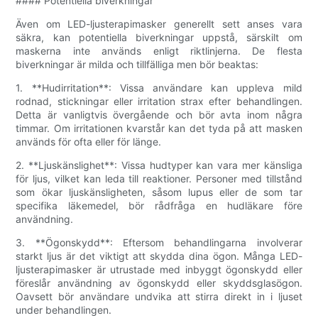
#### Potentiella biverkningar
Även om LED-ljusterapimasker generellt sett anses vara
säkra, kan potentiella biverkningar uppstå, särskilt om
maskerna inte används enligt riktlinjerna. De flesta
biverkningar är milda och tillfälliga men bör beaktas:
1. **Hudirritation**: Vissa användare kan uppleva mild
rodnad, stickningar eller irritation strax efter behandlingen.
Detta är vanligtvis övergående och bör avta inom några
timmar. Om irritationen kvarstår kan det tyda på att masken
används för ofta eller för länge.
2. **Ljuskänslighet**: Vissa hudtyper kan vara mer känsliga
för ljus, vilket kan leda till reaktioner. Personer med tillstånd
som ökar ljuskänsligheten, såsom lupus eller de som tar
specifika läkemedel, bör rådfråga en hudläkare före
användning.
3. **Ögonskydd**: Eftersom behandlingarna involverar
starkt ljus är det viktigt att skydda dina ögon. Många LED-
ljusterapimasker är utrustade med inbyggt ögonskydd eller
föreslår användning av ögonskydd eller skyddsglasögon.
Oavsett bör användare undvika att stirra direkt in i ljuset
under behandlingen.