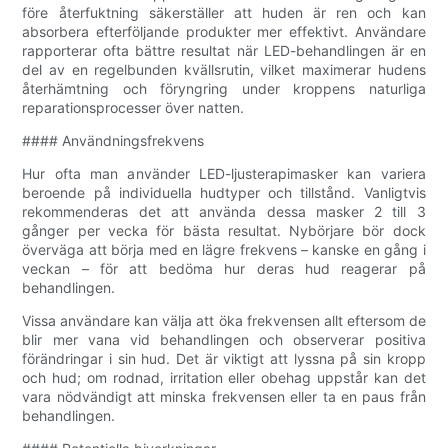
före återfuktning säkerställer att huden är ren och kan
absorbera efterföljande produkter mer effektivt. Användare
rapporterar ofta bättre resultat när LED-behandlingen är en
del av en regelbunden kvällsrutin, vilket maximerar hudens
återhämtning och föryngring under kroppens naturliga
reparationsprocesser över natten.
#### Användningsfrekvens
Hur ofta man använder LED-ljusterapimasker kan variera
beroende på individuella hudtyper och tillstånd. Vanligtvis
rekommenderas det att använda dessa masker 2 till 3
gånger per vecka för bästa resultat. Nybörjare bör dock
överväga att börja med en lägre frekvens – kanske en gång i
veckan – för att bedöma hur deras hud reagerar på
behandlingen.
Vissa användare kan välja att öka frekvensen allt eftersom de
blir mer vana vid behandlingen och observerar positiva
förändringar i sin hud. Det är viktigt att lyssna på sin kropp
och hud; om rodnad, irritation eller obehag uppstår kan det
vara nödvändigt att minska frekvensen eller ta en paus från
behandlingen.