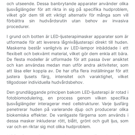
och utseende. Dessa banbrytande apparater använder olika
ljusvåglängder för att rikta in sig på specifika hudproblem,
vilket gör dem till ett viktigt alternativ för många som vill
förbättra sin hudvårdsrutin utan behov av invasiva
procedurer.
I grund och botten är LED-ljusterapimasker apparater som är
utformade för att leverera lågnivåljusterapi direkt till huden.
Maskerna består vanligtvis av LED-lampor inbäddade i ett
flexibelt och bekvämt material, vilket gör dem enkla att bära.
De flesta modeller är utformade för att passa över ansiktet
och kan användas medan man utför andra aktiviteter, som
att läsa eller koppla av. De har ofta flera inställningar för att
justera ljusets färg, intensitet och varaktighet, vilket
tillgodoser individuella hudvårdsbehov.
Den grundläggande principen bakom LED-ljusterapi är rotad i
fotobiomodulering, en process genom vilken specifika
ljusvåglängder interagerar med cellstrukturer. Varje ljusfärg
penetrerar huden på varierande djup och producerar olika
biokemiska effekter. De vanligaste färgerna som används i
dessa masker inkluderar rött, blått, grönt och gult ljus, som
var och en riktar sig mot olika hudproblem.