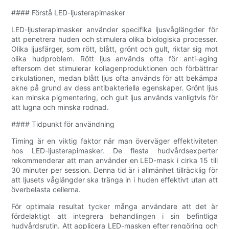
#### Förstå LED-ljusterapimasker
LED-ljusterapimasker använder specifika ljusvåglängder för
att penetrera huden och stimulera olika biologiska processer.
Olika ljusfärger, som rött, blått, grönt och gult, riktar sig mot
olika hudproblem. Rött ljus används ofta för anti-aging
eftersom det stimulerar kollagenproduktionen och förbättrar
cirkulationen, medan blått ljus ofta används för att bekämpa
akne på grund av dess antibakteriella egenskaper. Grönt ljus
kan minska pigmentering, och gult ljus används vanligtvis för
att lugna och minska rodnad.
#### Tidpunkt för användning
Timing är en viktig faktor när man överväger effektiviteten
hos LED-ljusterapimasker. De flesta hudvårdsexperter
rekommenderar att man använder en LED-mask i cirka 15 till
30 minuter per session. Denna tid är i allmänhet tillräcklig för
att ljusets våglängder ska tränga in i huden effektivt utan att
överbelasta cellerna.
För optimala resultat tycker många användare att det är
fördelaktigt att integrera behandlingen i sin befintliga
hudvårdsrutin. Att applicera LED-masken efter rengöring och