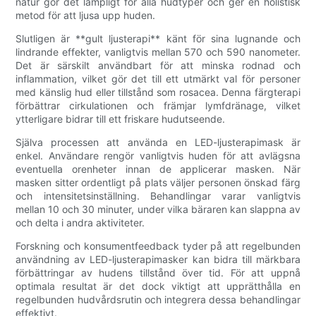
natur gör det lämpligt för alla hudtyper och ger en holistisk
metod för att ljusa upp huden.
Slutligen är **gult ljusterapi** känt för sina lugnande och
lindrande effekter, vanligtvis mellan 570 och 590 nanometer.
Det är särskilt användbart för att minska rodnad och
inflammation, vilket gör det till ett utmärkt val för personer
med känslig hud eller tillstånd som rosacea. Denna färgterapi
förbättrar cirkulationen och främjar lymfdränage, vilket
ytterligare bidrar till ett friskare hudutseende.
Själva processen att använda en LED-ljusterapimask är
enkel. Användare rengör vanligtvis huden för att avlägsna
eventuella orenheter innan de applicerar masken. När
masken sitter ordentligt på plats väljer personen önskad färg
och intensitetsinställning. Behandlingar varar vanligtvis
mellan 10 och 30 minuter, under vilka bäraren kan slappna av
och delta i andra aktiviteter.
Forskning och konsumentfeedback tyder på att regelbunden
användning av LED-ljusterapimasker kan bidra till märkbara
förbättringar av hudens tillstånd över tid. För att uppnå
optimala resultat är det dock viktigt att upprätthålla en
regelbunden hudvårdsrutin och integrera dessa behandlingar
effektivt.