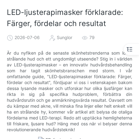
LED-ljusterapimasker förklarade:
Färger, fördelar och resultat
2026-07-06
Sunglor
79
Är du nyfiken på de senaste skönhetstrenderna som lovar
strålande hud och ett ungdomligt utseende? Stig in i världen
av LED-ljusterapimasker – en innovativ hudvårdsbehandling
som har tagit skönhetsbranschen med storm. I vår
omfattande guide, "LED-ljusterapimasker förklarade: Färger,
fördelar och resultat", fördjupar vi oss i vetenskapen bakom
dessa lysande masker och utforskar hur olika ljusfärger kan
rikta in sig på specifika hudproblem, förbättra din
hudvårdsrutin och ge anmärkningsvärda resultat. Oavsett om
du kämpar med akne, vill minska fina linjer eller helt enkelt vill
ha en strålande hy, kommer vår artikel att belysa de otaliga
fördelarna med LED-terapi. Redo att upptäcka hemligheterna
till friskare, ljusare hud? Häng med oss ​​när vi belyser denna
revolutionerande hudvårdsteknik!