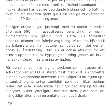
personer som kämpar med kroniska tillstånd i samband med
hudkänslighet kan det ge betydande lindring och förbättring
över tid att integrera grönt ljus i sin vanliga hudvårdsrutin
med en LED-ljusbehandlingsmask.
Slutligen erbjuder gult ljusterapi, med ett spektrum mellan
570 och 590 nm, specialiserad behandling för ojämn
pigmentering och glåmig hud. Detta ljus förbättrar
blodcirkulationen och främjar avgiftning, vilket kan hjälpa till
att balansera ojämna hudtoner samtidigt som det ger en
boost av återfuktning. Gult ljus är också effektivt för att
minska uppkomsten av hyperpigmentering genom att bryta
ner ackumulerad missfärgning av huden.
För personer som har pigmentproblem som melasma eller
solskador kan en LED-ljusterapimask med gult ljus förbättra
hudens övergripande utseende. Den hjälper till att mjuka upp
ansamlad pigmentering samtidigt som den ökar hudens
lyster. Det gula ljusets milda natur gör det lämpligt för alla
hudtyper, vilket ytterligare befäster dess plats som ett
mångsidigt alternativ i en omfattande hudvårdsplan.
###