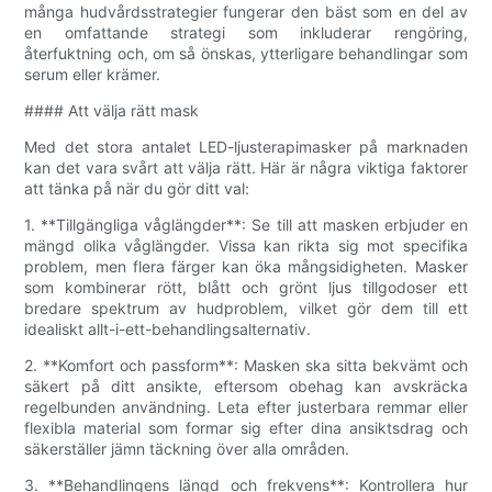
många hudvårdsstrategier fungerar den bäst som en del av
en omfattande strategi som inkluderar rengöring,
återfuktning och, om så önskas, ytterligare behandlingar som
serum eller krämer.
#### Att välja rätt mask
Med det stora antalet LED-ljusterapimasker på marknaden
kan det vara svårt att välja rätt. Här är några viktiga faktorer
att tänka på när du gör ditt val:
1. **Tillgängliga våglängder**: Se till att masken erbjuder en
mängd olika våglängder. Vissa kan rikta sig mot specifika
problem, men flera färger kan öka mångsidigheten. Masker
som kombinerar rött, blått och grönt ljus tillgodoser ett
bredare spektrum av hudproblem, vilket gör dem till ett
idealiskt allt-i-ett-behandlingsalternativ.
2. **Komfort och passform**: Masken ska sitta bekvämt och
säkert på ditt ansikte, eftersom obehag kan avskräcka
regelbunden användning. Leta efter justerbara remmar eller
flexibla material som formar sig efter dina ansiktsdrag och
säkerställer jämn täckning över alla områden.
3. **Behandlingens längd och frekvens**: Kontrollera hur