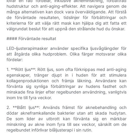
lovar en rad fördelar, inklusive akneminskning, förbättrad
hudstruktur och anti-aging-effekter. Att navigera genom de
många alternativen kan dock vara överväldigande. Att förstå
de förväntade resultaten, tidslinjer för förbättringar och
kriterierna för att välja rätt mask kan hjälpa dig att fatta ett
välgrundat beslut för att uppnå den strålande hud du önskar.
#### Förväntade resultat
LED-ljusterapimasker använder specifika ljusvåglängder för
att åtgärda olika hudproblem. Olika färger motsvarar olika
fördelar:
1. **Rött ljus**: Rött ljus, som ofta förknippas med anti-aging
egenskaper, tränger djupt in i huden för att stimulera
kollagenproduktionen och främja läkning. Användare kan
förvänta sig synliga förbättringar av hudens fasthet och
minskade fina linjer efter regelbunden användning, vanligtvis
inom tre till fyra veckor.
2. **Blått ljus**: Används främst för aknebehandling och
dödar akneframkallande bakterier utan att skada hudytan.
De som lider av utbrott kan förvänta sig en märkbar
minskning av akne inom fyra till sex veckor, särskilt om de
regelbundet införlivar blåljusterapi i sin rutin.