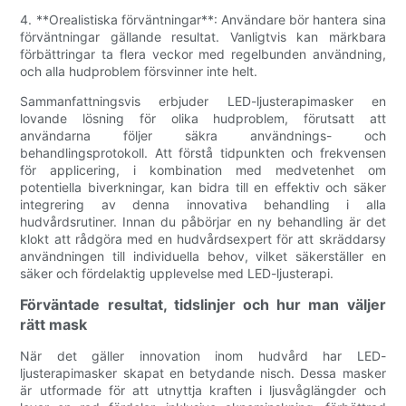
4. **Orealistiska förväntningar**: Användare bör hantera sina
förväntningar gällande resultat. Vanligtvis kan märkbara
förbättringar ta flera veckor med regelbunden användning,
och alla hudproblem försvinner inte helt.
Sammanfattningsvis erbjuder LED-ljusterapimasker en
lovande lösning för olika hudproblem, förutsatt att
användarna följer säkra användnings- och
behandlingsprotokoll. Att förstå tidpunkten och frekvensen
för applicering, i kombination med medvetenhet om
potentiella biverkningar, kan bidra till en effektiv och säker
integrering av denna innovativa behandling i alla
hudvårdsrutiner. Innan du påbörjar en ny behandling är det
klokt att rådgöra med en hudvårdsexpert för att skräddarsy
användningen till individuella behov, vilket säkerställer en
säker och fördelaktig upplevelse med LED-ljusterapi.
Förväntade resultat, tidslinjer och hur man väljer
rätt mask
När det gäller innovation inom hudvård har LED-
ljusterapimasker skapat en betydande nisch. Dessa masker
är utformade för att utnyttja kraften i ljusvåglängder och