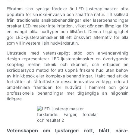
Förutom sina synliga fördelar är LED-ljusterapimasker ofta
populära för sin icke-invasiva och smärtfria natur. Till skillnad
från traditionella ansiktsbehandlingar eller laserbehandlingar
orsakar LED-masker inte irritation, vilket gör dem lämpliga för
en mängd olika hudtyper och tillstånd. Denna tillgänglighet
gör LED-ljusterapimasker till ett önskvärt alternativ för alla
som vill investera i sin hudvårdsrutin.
Utrustade med vetenskapligt stöd och användarvänlig
design representerar LED-ljusterapimasker en övertygande
koppling mellan teknik och skönhet, och erbjuder en
skräddarsydd metod för att uppnå friskare hud utan behov
av klinikbesök eller komplexa behandlingar. I takt med att de
fortsätter att få fotfäste är dessa innovativa verktyg redo att
omdefiniera framtiden för hudvård i hemmet och göra
professionella behandlingar mer tillgängliga än någonsin
tidigare.
Vetenskapen om ljusfärger: rött, blått, nära-