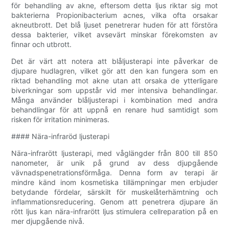
för behandling av akne, eftersom detta ljus riktar sig mot
bakterierna Propionibacterium acnes, vilka ofta orsakar
akneutbrott. Det blå ljuset penetrerar huden för att förstöra
dessa bakterier, vilket avsevärt minskar förekomsten av
finnar och utbrott.
Det är värt att notera att blåljusterapi inte påverkar de
djupare hudlagren, vilket gör att den kan fungera som en
riktad behandling mot akne utan att orsaka de ytterligare
biverkningar som uppstår vid mer intensiva behandlingar.
Många använder blåljusterapi i kombination med andra
behandlingar för att uppnå en renare hud samtidigt som
risken för irritation minimeras.
#### Nära-infraröd ljusterapi
Nära-infrarött ljusterapi, med våglängder från 800 till 850
nanometer, är unik på grund av dess djupgående
vävnadspenetrationsförmåga. Denna form av terapi är
mindre känd inom kosmetiska tillämpningar men erbjuder
betydande fördelar, särskilt för muskelåterhämtning och
inflammationsreducering. Genom att penetrera djupare än
rött ljus kan nära-infrarött ljus stimulera cellreparation på en
mer djupgående nivå.