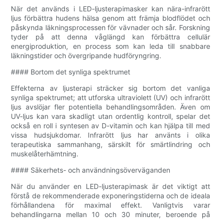
När det används i LED-ljusterapimasker kan nära-infrarött
ljus förbättra hudens hälsa genom att främja blodflödet och
påskynda läkningsprocessen för vävnader och sår. Forskning
tyder på att denna våglängd kan förbättra cellulär
energiproduktion, en process som kan leda till snabbare
läkningstider och övergripande hudföryngring.
#### Bortom det synliga spektrumet
Effekterna av ljusterapi sträcker sig bortom det vanliga
synliga spektrumet; att utforska ultraviolett (UV) och infrarött
ljus avslöjar fler potentiella behandlingsområden. Även om
UV-ljus kan vara skadligt utan ordentlig kontroll, spelar det
också en roll i syntesen av D-vitamin och kan hjälpa till med
vissa hudsjukdomar. Infrarött ljus har använts i olika
terapeutiska sammanhang, särskilt för smärtlindring och
muskelåterhämtning.
#### Säkerhets- och användningsöverväganden
När du använder en LED-ljusterapimask är det viktigt att
förstå de rekommenderade exponeringstiderna och de ideala
förhållandena för maximal effekt. Vanligtvis varar
behandlingarna mellan 10 och 30 minuter, beroende på