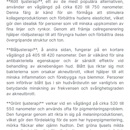
**Rött ljusterapi**, ett av de mest populära alternativen,
använder en våglängd på cirka 620 till 750 nanometer.
Denna färg är känd för sin förmåga att stimulera
kollagenproduktionen och förbättra hudens elasticitet, vilket
gör den idealisk för personer som vill minska uppkomsten av
fina linjer och rynkor. Genom att främja cellregenerering
hjälper rödljusterapi till att föryngra huden och förbättra dess
övergripande struktur och ton.
**Blåljusterapi**, å andra sidan, fungerar på en kortare
våglängd på 405 till 420 nanometer. Den är välkänd för sina
antibakteriella egenskaper och är särskilt effektiv vid
behandling av aknebenägen hud. Blått ljus riktar sig mot
bakterierna som orsakar akneutbrott, vilket hjälper till att
minska inflammation och förebygga nya blemmor. Personer
som införlivar blått ljus i sin hudvårdsrutin ser vanligtvis en
betydande minskning av frekvensen och svårighetsgraden
av akneutbrott.
**Grönt ljusterapi** verkar vid en våglängd på cirka 520 till
550 nanometer och används ofta för pigmenteringsproblem.
Den fungerar genom att rikta in sig på melaninproduktionen,
vilket gör den fördelaktig för de som har hyperpigmentering,
mörka fläckar eller ojämn hudton. Det gröna ljusets milda