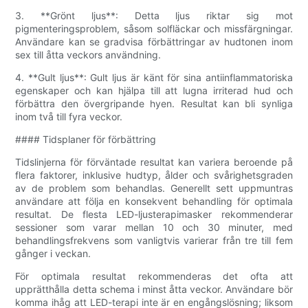
3. **Grönt ljus**: Detta ljus riktar sig mot
pigmenteringsproblem, såsom solfläckar och missfärgningar.
Användare kan se gradvisa förbättringar av hudtonen inom
sex till åtta veckors användning.
4. **Gult ljus**: Gult ljus är känt för sina antiinflammatoriska
egenskaper och kan hjälpa till att lugna irriterad hud och
förbättra den övergripande hyen. Resultat kan bli synliga
inom två till fyra veckor.
#### Tidsplaner för förbättring
Tidslinjerna för förväntade resultat kan variera beroende på
flera faktorer, inklusive hudtyp, ålder och svårighetsgraden
av de problem som behandlas. Generellt sett uppmuntras
användare att följa en konsekvent behandling för optimala
resultat. De flesta LED-ljusterapimasker rekommenderar
sessioner som varar mellan 10 och 30 minuter, med
behandlingsfrekvens som vanligtvis varierar från tre till fem
gånger i veckan.
För optimala resultat rekommenderas det ofta att
upprätthålla detta schema i minst åtta veckor. Användare bör
komma ihåg att LED-terapi inte är en engångslösning; liksom