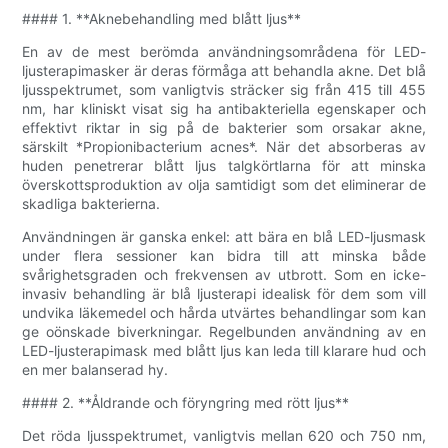
#### 1. **Aknebehandling med blått ljus**
En av de mest berömda användningsområdena för LED-
ljusterapimasker är deras förmåga att behandla akne. Det blå
ljusspektrumet, som vanligtvis sträcker sig från 415 till 455
nm, har kliniskt visat sig ha antibakteriella egenskaper och
effektivt riktar in sig på de bakterier som orsakar akne,
särskilt *Propionibacterium acnes*. När det absorberas av
huden penetrerar blått ljus talgkörtlarna för att minska
överskottsproduktion av olja samtidigt som det eliminerar de
skadliga bakterierna.
Användningen är ganska enkel: att bära en blå LED-ljusmask
under flera sessioner kan bidra till att minska både
svårighetsgraden och frekvensen av utbrott. Som en icke-
invasiv behandling är blå ljusterapi idealisk för dem som vill
undvika läkemedel och hårda utvärtes behandlingar som kan
ge oönskade biverkningar. Regelbunden användning av en
LED-ljusterapimask med blått ljus kan leda till klarare hud och
en mer balanserad hy.
#### 2. **Åldrande och föryngring med rött ljus**
Det röda ljusspektrumet, vanligtvis mellan 620 och 750 nm,