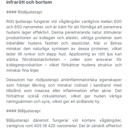
infrarött och bortom
#### Rödljusterapi
Rött ljusterapi fungerar vid våglängder vanligtvis mellan 600
och 650 nanometer, och är känt för sin förmåga att penetrera
hudens lager effektivt. Denna penetrerande natur stimulerar
produktionen av kollagen och elastin, viktiga proteiner som
bibehåller hudens fasthet och elasticitet. När vi åldras
minskar den naturliga syntesen av dessa proteiner, vilket
leder till rynkor och slapp hud. Applicering av rött ljus kan
stärka fibroblastaktiviteten – celler som ansvarar för
kollagenproduktion – vilket förbättrar hudens struktur och
minskar fina linjer.
Dessutom har rödljusterapi antiinflammatoriska egenskaper
som främjar läkning och minskar rodnad i samband med
tillstånd som rosacea eller inflammation efter akne. Det
förbättrar också cirkulationen, vilket ger huden viktiga
näringsämnen och syre, vilket ger en strålande hy.
#### Blåljusterapi
Blåljusterapi däremot fungerar vid kortare våglängder,
vanligtvis runt 405 till 420 nanometer. Det är särskilt effektivt