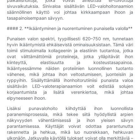
paikallishoitoja, jotka voivat aiheuttaa ei-toivottuja
sivuvaikutuksia. Sinivaloa sisältävän LED-valohoitonaamion
säännöllinen käyttö voi johtaa kirkkaampaan ihoon ja
tasapainoisempaan sävyyn.
#### 2. **Ikääntyminen ja nuorentuminen punaisella valolla**
Punaisen valon spektri, tyypillisesti 620–750 nm, tunnetaan
hyvin ikääntymistä ehkäisevistä ominaisuuksistaan. Tämä väri
toimii stimuloimalla kollageenin ja elastiinin tuotantoa, jotka
ovat välttämättömiä proteiineja, jotka ylläpitävät ihon
kiinteyttä, elastisuutta ja kosteustasapainoa.
Ikääntyessämme näiden proteiinien luonnollinen tuotanto
vähenee, mikä johtaa ihon veltostumiseen, juonteisiin ja
ryppyihin. Sisällyttämällä ihonhoitorutiiniisi punaista valoa
sisältävän LED-valoterapianaamion voit edistää solujen
korjaantumista ja lisätä verenkiertoa, mikä johtaa
elpyneeseen ihoon.
Lisäksi punavalohoito kiihdyttää ihon luonnollista
paranemisprosessia, mikä tekee siitä hyödyllistä arpien
näkyvyyden vähentämisessä ja ihon yleisen sävyn
parantamisessa. Käyttäjät voivat odottaa parantunutta
rakennetta ja hehkua, mikä luo nuorekkaan, hehkuvan
ulkonäön. Jatkuvalla käytöllä tulokset voivat olla merkittäviä –