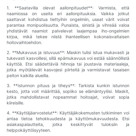
1. **Saatavilla olevat aallonpituudet**: Varmista, että
naamiossa on useita eri aallonpituuksia. Vaikka jotkut
saattavat kohdistua tiettyihin ongelmiin, useat värit voivat
parantaa monipuolisuutta. Punaista, sinistä ja vihreää valoa
yhdistävät naamiot palvelevat laajempaa iho-ongelmien
kirjoa, mikä tekee niistä ihanteellisen kokonaisvaltaisen
hoitovaihtoehdon.
2. **Mukavuus ja istuvuus**: Maskin tulisi istua mukavasti ja
tukevasti kasvoillesi, sillä epämukavuus voi estää säännöllistä
käyttöä. Etsi säädettäviä hihnoja tai joustavia materiaaleja,
jotka myötäilevät kasvojesi piirteitä ja varmistavat tasaisen
peiton kaikilla alueilla.
3. **Istunnon pituus ja tiheys**: Tarkista kunkin istunnon
kesto, jotta voit määrittää, sopiiko se elämäntyyliisi. Maskit,
jotka mahdollistavat nopeammat hoitoajat, voivat sopia
kiireisille.
4. **Käyttäjäarvostelut**: Käyttäjäkokemusten tutkiminen voi
antaa tietoa tehokkuudesta ja käyttömukavuudesta. Etsi
asiakaspalautteita, jotka keskittyvät tuloksiin ja
helppokäyttöisyyteen.