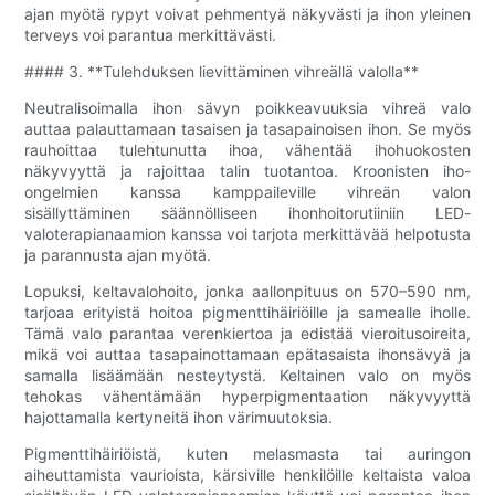
ajan myötä rypyt voivat pehmentyä näkyvästi ja ihon yleinen
terveys voi parantua merkittävästi.
#### 3. **Tulehduksen lievittäminen vihreällä valolla**
Neutralisoimalla ihon sävyn poikkeavuuksia vihreä valo
auttaa palauttamaan tasaisen ja tasapainoisen ihon. Se myös
rauhoittaa tulehtunutta ihoa, vähentää ihohuokosten
näkyvyyttä ja rajoittaa talin tuotantoa. Kroonisten iho-
ongelmien kanssa kamppaileville vihreän valon
sisällyttäminen säännölliseen ihonhoitorutiiniin LED-
valoterapianaamion kanssa voi tarjota merkittävää helpotusta
ja parannusta ajan myötä.
Lopuksi, keltavalohoito, jonka aallonpituus on 570–590 nm,
tarjoaa erityistä hoitoa pigmenttihäiriöille ja samealle iholle.
Tämä valo parantaa verenkiertoa ja edistää vieroitusoireita,
mikä voi auttaa tasapainottamaan epätasaista ihonsävyä ja
samalla lisäämään nesteytystä. Keltainen valo on myös
tehokas vähentämään hyperpigmentaation näkyvyyttä
hajottamalla kertyneitä ihon värimuutoksia.
Pigmenttihäiriöistä, kuten melasmasta tai auringon
aiheuttamista vaurioista, kärsiville henkilöille keltaista valoa