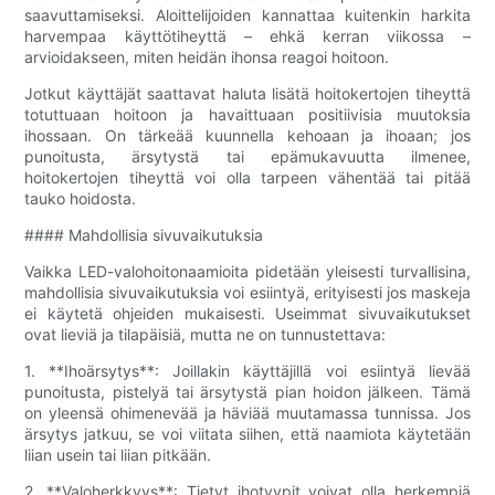
saavuttamiseksi. Aloittelijoiden kannattaa kuitenkin harkita
harvempaa käyttötiheyttä – ehkä kerran viikossa –
arvioidakseen, miten heidän ihonsa reagoi hoitoon.
Jotkut käyttäjät saattavat haluta lisätä hoitokertojen tiheyttä
totuttuaan hoitoon ja havaittuaan positiivisia muutoksia
ihossaan. On tärkeää kuunnella kehoaan ja ihoaan; jos
punoitusta, ärsytystä tai epämukavuutta ilmenee,
hoitokertojen tiheyttä voi olla tarpeen vähentää tai pitää
tauko hoidosta.
#### Mahdollisia sivuvaikutuksia
Vaikka LED-valohoitonaamioita pidetään yleisesti turvallisina,
mahdollisia sivuvaikutuksia voi esiintyä, erityisesti jos maskeja
ei käytetä ohjeiden mukaisesti. Useimmat sivuvaikutukset
ovat lieviä ja tilapäisiä, mutta ne on tunnustettava:
1. **Ihoärsytys**: Joillakin käyttäjillä voi esiintyä lievää
punoitusta, pistelyä tai ärsytystä pian hoidon jälkeen. Tämä
on yleensä ohimenevää ja häviää muutamassa tunnissa. Jos
ärsytys jatkuu, se voi viitata siihen, että naamiota käytetään
liian usein tai liian pitkään.
2. **Valoherkkyys**: Tietyt ihotyypit voivat olla herkempiä