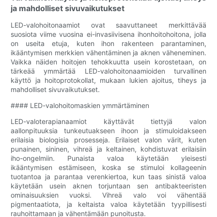
ja mahdolliset sivuvaikutukset
LED-valohoitonaamiot ovat saavuttaneet merkittävää
suosiota viime vuosina ei-invasiivisena ihonhoitohoitona, jolla
on useita etuja, kuten ihon rakenteen parantaminen,
ikääntymisen merkkien vähentäminen ja aknen väheneminen.
Vaikka näiden hoitojen tehokkuutta usein korostetaan, on
tärkeää ymmärtää LED-valohoitonaamioiden turvallinen
käyttö ja hoitoprotokollat, mukaan lukien ajoitus, tiheys ja
mahdolliset sivuvaikutukset.
#### LED-valohoitomaskien ymmärtäminen
LED-valoterapianaamiot käyttävät tiettyjä valon
aallonpituuksia tunkeutuakseen ihoon ja stimuloidakseen
erilaisia ​​biologisia prosesseja. Erilaiset valon värit, kuten
punainen, sininen, vihreä ja keltainen, kohdistuvat erilaisiin
iho-ongelmiin. Punaista valoa käytetään yleisesti
ikääntymisen estämiseen, koska se stimuloi kollageenin
tuotantoa ja parantaa verenkiertoa, kun taas sinistä valoa
käytetään usein aknen torjuntaan sen antibakteeristen
ominaisuuksien vuoksi. Vihreä valo voi vähentää
pigmentaatiota, ja keltaista valoa käytetään tyypillisesti
rauhoittamaan ja vähentämään punoitusta.