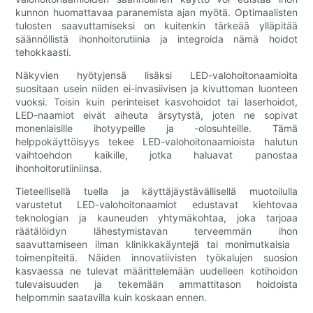
kunnon huomattavaa paranemista ajan myötä. Optimaalisten
tulosten saavuttamiseksi on kuitenkin tärkeää ylläpitää
säännöllistä ihonhoitorutiinia ja integroida nämä hoidot
tehokkaasti.
Näkyvien hyötyjensä lisäksi LED-valohoitonaamioita
suositaan usein niiden ei-invasiivisen ja kivuttoman luonteen
vuoksi. Toisin kuin perinteiset kasvohoidot tai laserhoidot,
LED-naamiot eivät aiheuta ärsytystä, joten ne sopivat
monenlaisille ihotyypeille ja -olosuhteille. Tämä
helppokäyttöisyys tekee LED-valohoitonaamioista halutun
vaihtoehdon kaikille, jotka haluavat panostaa
ihonhoitorutiiniinsa.
Tieteellisellä tuella ja käyttäjäystävällisellä muotoilulla
varustetut LED-valohoitonaamiot edustavat kiehtovaa
teknologian ja kauneuden yhtymäkohtaa, joka tarjoaa
räätälöidyn lähestymistavan terveemmän ihon
saavuttamiseen ilman klinikkakäyntejä tai monimutkaisia ​​
toimenpiteitä. Näiden innovatiivisten työkalujen suosion
kasvaessa ne tulevat määrittelemään uudelleen kotihoidon
tulevaisuuden ja tekemään ammattitason hoidoista
helpommin saatavilla kuin koskaan ennen.