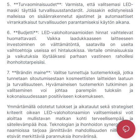
5. **Turvaominaisuudet**: Varmista, että valitsemasi LED-
maski täyttää turvallisuusstandardit. Joissakin edistyneissä
malleissa on sisäänrakennetut ajastimet ja automaattiset
virrankatkaisut turvallisuuden parantamiseksi käytön aikana.
6. **Budjetti**: LED-valohoitonaamioiden hinnat vaihtelevat
huomattavasti. Vaikka laadukkaaseen laitteeseen
investoiminen on välttämätöntä, saatavilla on useita
vaihtoehtoja useissa eri hintaluokissa. Vertaile ominaisuuksia
ja vaikutuksia löytääksesi parhaan vastineen rahoillesi
ihonhoitotarpeisiisi.
7. **Brändin maine**: Valitse tunnettuja tuotemerkkejä, jotka
tunnetaan sitoutumisestaan ​​kosmeettisten laitteiden laatuun
ja turvallisuuteen. Hyvämaineisen tuotemerkin tutkiminen ja
valitseminen voi johtaa parempiin tuloksiin ja
kokonaisuudessaan positiiviseen kokemukseen.
Ymmärtämällä odotetut tulokset ja aikataulut sekä strategiset
kriteerit oikean LED-valohoitonaamion valitsemiseksi voit
aloittaa mullistavan matkan kohti terveellisempää ja
säteilevämpää ihoa. Teknologian ja ihonhoidon synergia LED-
naamioissa tarjoaa jännittävän mahdollisuuden niille, jotka
etsivät merkittäviä parannuksia ihonväriinsä.