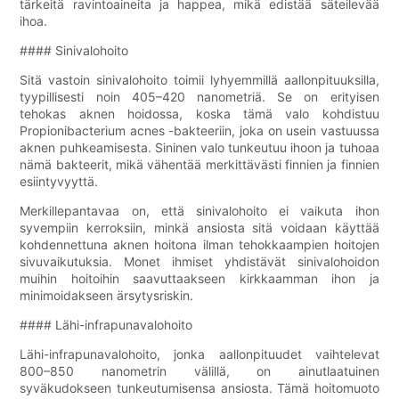
tärkeitä ravintoaineita ja happea, mikä edistää säteilevää
ihoa.
#### Sinivalohoito
Sitä vastoin sinivalohoito toimii lyhyemmillä aallonpituuksilla,
tyypillisesti noin 405–420 nanometriä. Se on erityisen
tehokas aknen hoidossa, koska tämä valo kohdistuu
Propionibacterium acnes -bakteeriin, joka on usein vastuussa
aknen puhkeamisesta. Sininen valo tunkeutuu ihoon ja tuhoaa
nämä bakteerit, mikä vähentää merkittävästi finnien ja finnien
esiintyvyyttä.
Merkillepantavaa on, että sinivalohoito ei vaikuta ihon
syvempiin kerroksiin, minkä ansiosta sitä voidaan käyttää
kohdennettuna aknen hoitona ilman tehokkaampien hoitojen
sivuvaikutuksia. Monet ihmiset yhdistävät sinivalohoidon
muihin hoitoihin saavuttaakseen kirkkaamman ihon ja
minimoidakseen ärsytysriskin.
#### Lähi-infrapunavalohoito
Lähi-infrapunavalohoito, jonka aallonpituudet vaihtelevat
800–850 nanometrin välillä, on ainutlaatuinen
syväkudokseen tunkeutumisensa ansiosta. Tämä hoitomuoto