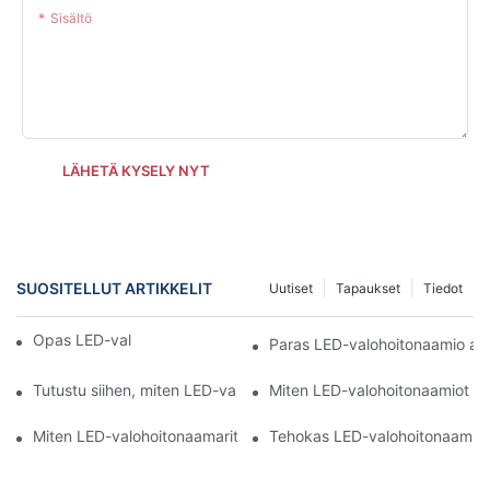
Sisältö
LÄHETÄ KYSELY NYT
SUOSITELLUT ARTIKKELIT
Uutiset
Tapaukset
Tiedot
Opas LED-valohoitomaskeihin
Paras LED-valohoitonaamio akn
Tutustu siihen, miten LED-valohoitonaamio voi muuttaa ihoasi
Miten LED-valohoitonaamiot mu
Miten LED-valohoitonaamarit vertautuvat muihin hoitoihin
Tehokas LED-valohoitonaamio 