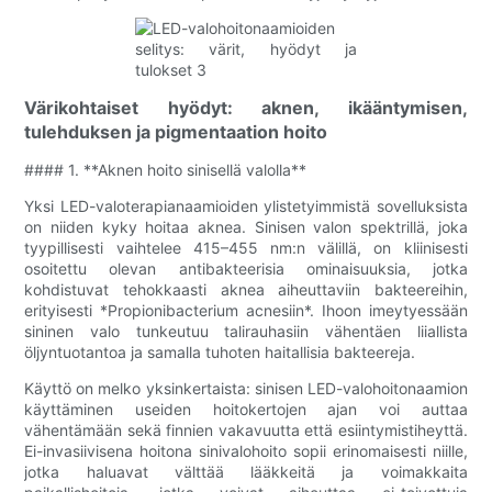
Värikohtaiset hyödyt: aknen, ikääntymisen,
tulehduksen ja pigmentaation hoito
#### 1. **Aknen hoito sinisellä valolla**
Yksi LED-valoterapianaamioiden ylistetyimmistä sovelluksista
on niiden kyky hoitaa aknea. Sinisen valon spektrillä, joka
tyypillisesti vaihtelee 415–455 nm:n välillä, on kliinisesti
osoitettu olevan antibakteerisia ominaisuuksia, jotka
kohdistuvat tehokkaasti aknea aiheuttaviin bakteereihin,
erityisesti *Propionibacterium acnesiin*. Ihoon imeytyessään
sininen valo tunkeutuu talirauhasiin vähentäen liiallista
öljyntuotantoa ja samalla tuhoten haitallisia bakteereja.
Käyttö on melko yksinkertaista: sinisen LED-valohoitonaamion
käyttäminen useiden hoitokertojen ajan voi auttaa
vähentämään sekä finnien vakavuutta että esiintymistiheyttä.
Ei-invasiivisena hoitona sinivalohoito sopii erinomaisesti niille,
jotka haluavat välttää lääkkeitä ja voimakkaita