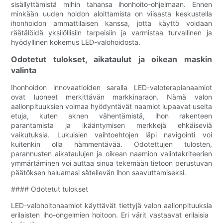
sisällyttämistä mihin tahansa ihonhoito-ohjelmaan. Ennen
minkään uuden hoidon aloittamista on viisasta keskustella
ihonhoidon ammattilaisen kanssa, jotta käyttö voidaan
räätälöidä yksilöllisiin tarpeisiin ja varmistaa turvallinen ja
hyödyllinen kokemus LED-valohoidosta.
Odotetut tulokset, aikataulut ja oikean maskin
valinta
Ihonhoidon innovaatioiden saralla LED-valoterapianaamiot
ovat luoneet merkittävän markkinaraon. Nämä valon
aallonpituuksien voimaa hyödyntävät naamiot lupaavat useita
etuja, kuten aknen vähentämistä, ihon rakenteen
parantamista ja ikääntymisen merkkejä ehkäiseviä
vaikutuksia. Lukuisien vaihtoehtojen läpi navigointi voi
kuitenkin olla hämmentävää. Odotettujen tulosten,
parannusten aikataulujen ja oikean naamion valintakriteerien
ymmärtäminen voi auttaa sinua tekemään tietoon perustuvan
päätöksen haluamasi säteilevän ihon saavuttamiseksi.
#### Odotetut tulokset
LED-valohoitonaamiot käyttävät tiettyjä valon aallonpituuksia
erilaisten iho-ongelmien hoitoon. Eri värit vastaavat erilaisia ​​