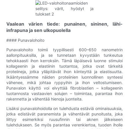
Vaalean värien tiede: punainen, sininen, lähi-
infrapuna ja sen ulkopuolella
#### Punavalohoito
Punavalohoito toimii tyypillisesti 600–650 nanometrin
aallonpituuksilla, ja se tunnetaan kyvystään tunkeutua
tehokkaasti ihon kerroksiin. Tämä läpäisevä luonne stimuloi
kollageenin ja elastiinin tuotantoa, jotka ovat tärkeitä
proteiineja, jotka ylläpitävät ihon kiinteyttä ja elastisuutta.
Ikääntyessämme näiden proteiinien luonnollinen synteesi
vähenee, mikä johtaa ryppyihin ja ihon veltostumiseen.
Punavalon käyttö voi elvyttää fibroblastien – kollageenin
tuotannosta vastaavien solujen – toimintaa, parantaa ihon
rakennetta ja vähentää hienoja juonteita.
Lisäksi punavalohoidolla on tulehdusta estäviä ominaisuuksia,
jotka edistävät paranemista ja vähentävät punoitusta, joka
liittyy esimerkiksi ruusufinnin tai aknen jälkeiseen
tulehdukseen. Se myös parantaa verenkiertoa, tuoden iholle