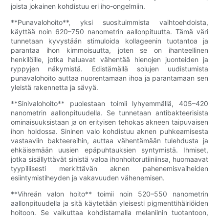
joista jokainen kohdistuu eri iho-ongelmiin.
**Punavalohoito**, yksi suosituimmista vaihtoehdoista,
käyttää noin 620–750 nanometrin aallonpituutta. Tämä väri
tunnetaan kyvystään stimuloida kollageenin tuotantoa ja
parantaa ihon kimmoisuutta, joten se on ihanteellinen
henkilöille, jotka haluavat vähentää hienojen juonteiden ja
ryppyjen näkymistä. Edistämällä solujen uudistumista
punavalohoito auttaa nuorentamaan ihoa ja parantamaan sen
yleistä rakennetta ja sävyä.
**Sinivalohoito** puolestaan ​​toimii lyhyemmällä, 405–420
nanometrin aallonpituudella. Se tunnetaan antibakteerisista
ominaisuuksistaan ​​ja on erityisen tehokas akneen taipuvaisen
ihon hoidossa. Sininen valo kohdistuu aknen puhkeamisesta
vastaaviin bakteereihin, auttaa vähentämään tulehdusta ja
ehkäisemään uusien epäpuhtauksien syntymistä. Ihmiset,
jotka sisällyttävät sinistä valoa ihonhoitorutiiniinsa, huomaavat
tyypillisesti merkittävän aknen pahenemisvaiheiden
esiintymistiheyden ja vakavuuden vähenemisen.
**Vihreän valon hoito** toimii noin 520–550 nanometrin
aallonpituudella ja sitä käytetään yleisesti pigmenttihäiriöiden
hoitoon. Se vaikuttaa kohdistamalla melaniinin tuotantoon,