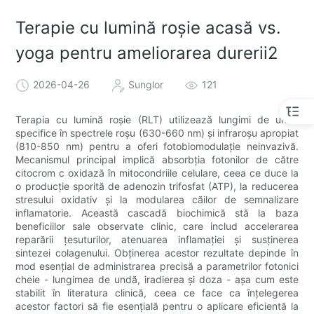
Terapie cu lumină roșie acasă vs.
yoga pentru ameliorarea durerii2
2026-04-26
Sunglor
121
Terapia cu lumină roșie (RLT) utilizează lungimi de undă
specifice în spectrele roșu (630-660 nm) și infraroșu apropiat
(810-850 nm) pentru a oferi fotobiomodulație neinvazivă.
Mecanismul principal implică absorbția fotonilor de către
citocrom c oxidază în mitocondriile celulare, ceea ce duce la
o producție sporită de adenozin trifosfat (ATP), la reducerea
stresului oxidativ și la modularea căilor de semnalizare
inflamatorie. Această cascadă biochimică stă la baza
beneficiilor sale observate clinic, care includ accelerarea
reparării țesuturilor, atenuarea inflamației și susținerea
sintezei colagenului. Obținerea acestor rezultate depinde în
mod esențial de administrarea precisă a parametrilor fotonici
cheie - lungimea de undă, iradierea și doza - așa cum este
stabilit în literatura clinică, ceea ce face ca înțelegerea
acestor factori să fie esențială pentru o aplicare eficientă la