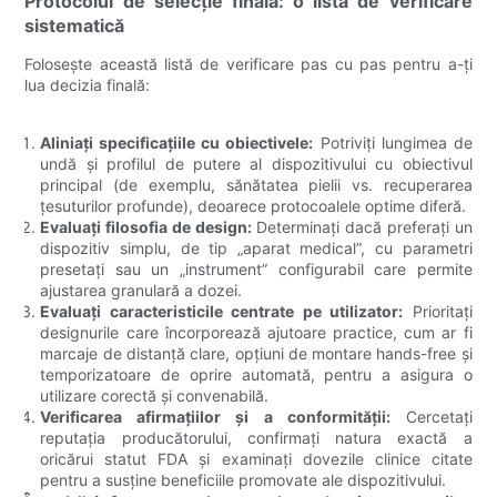
Protocolul de selecție finală: o listă de verificare
sistematică
Folosește această listă de verificare pas cu pas pentru a-ți
lua decizia finală:
Aliniați specificațiile cu obiectivele:
Potriviți lungimea de
undă și profilul de putere al dispozitivului cu obiectivul
principal (de exemplu, sănătatea pielii vs. recuperarea
țesuturilor profunde), deoarece protocoalele optime diferă.
Evaluați filosofia de design:
Determinați dacă preferați un
dispozitiv simplu, de tip „aparat medical”, cu parametri
presetați sau un „instrument” configurabil care permite
ajustarea granulară a dozei.
Evaluați caracteristicile centrate pe utilizator:
Prioritați
designurile care încorporează ajutoare practice, cum ar fi
marcaje de distanță clare, opțiuni de montare hands-free și
temporizatoare de oprire automată, pentru a asigura o
utilizare corectă și convenabilă.
Verificarea afirmațiilor și a conformității:
Cercetați
reputația producătorului, confirmați natura exactă a
oricărui statut FDA și examinați dovezile clinice citate
pentru a susține beneficiile promovate ale dispozitivului.