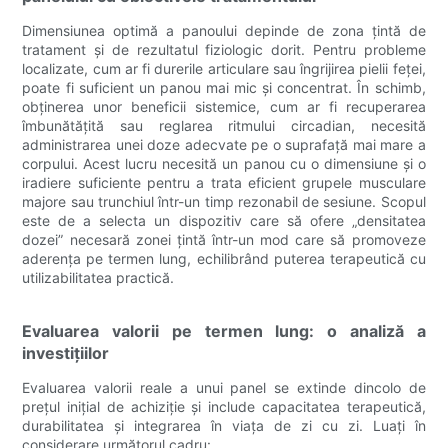
Dimensiunea optimă a panoului depinde de zona țintă de
tratament și de rezultatul fiziologic dorit. Pentru probleme
localizate, cum ar fi durerile articulare sau îngrijirea pielii feței,
poate fi suficient un panou mai mic și concentrat. În schimb,
obținerea unor beneficii sistemice, cum ar fi recuperarea
îmbunătățită sau reglarea ritmului circadian, necesită
administrarea unei doze adecvate pe o suprafață mai mare a
corpului. Acest lucru necesită un panou cu o dimensiune și o
iradiere suficiente pentru a trata eficient grupele musculare
majore sau trunchiul într-un timp rezonabil de sesiune. Scopul
este de a selecta un dispozitiv care să ofere „densitatea
dozei” necesară zonei țintă într-un mod care să promoveze
aderența pe termen lung, echilibrând puterea terapeutică cu
utilizabilitatea practică.
Evaluarea valorii pe termen lung: o analiză a
investițiilor
Evaluarea valorii reale a unui panel se extinde dincolo de
prețul inițial de achiziție și include capacitatea terapeutică,
durabilitatea și integrarea în viața de zi cu zi. Luați în
considerare următorul cadru: