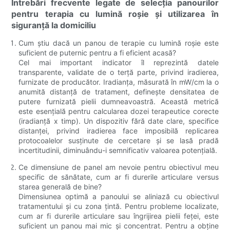
Întrebări frecvente legate de selecția panourilor
pentru terapia cu lumină roșie și utilizarea în
siguranță la domiciliu
Cum știu dacă un panou de terapie cu lumină roșie este
suficient de puternic pentru a fi eficient acasă?
Cel mai important indicator îl reprezintă datele
transparente, validate de o terță parte, privind iradierea,
furnizate de producător. Iradianța, măsurată în mW/cm la o
anumită distanță de tratament, definește densitatea de
putere furnizată pielii dumneavoastră. Această metrică
este esențială pentru calcularea dozei terapeutice corecte
(iradianță x timp). Un dispozitiv fără date clare, specifice
distanței, privind iradierea face imposibilă replicarea
protocoalelor susținute de cercetare și se lasă pradă
incertitudinii, diminuându-i semnificativ valoarea potențială.
Ce dimensiune de panel am nevoie pentru obiectivul meu
specific de sănătate, cum ar fi durerile articulare versus
starea generală de bine?
Dimensiunea optimă a panoului se aliniază cu obiectivul
tratamentului și cu zona țintă. Pentru probleme localizate,
cum ar fi durerile articulare sau îngrijirea pielii feței, este
suficient un panou mai mic și concentrat. Pentru a obține