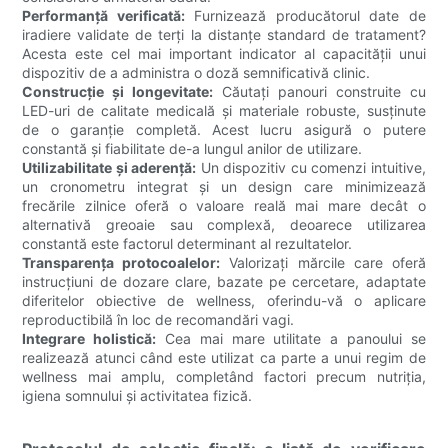
Performanță verificată:
Furnizează producătorul date de
iradiere validate de terți la distanțe standard de tratament?
Acesta este cel mai important indicator al capacității unui
dispozitiv de a administra o doză semnificativă clinic.
Construcție și longevitate:
Căutați panouri construite cu
LED-uri de calitate medicală și materiale robuste, susținute
de o garanție completă. Acest lucru asigură o putere
constantă și fiabilitate de-a lungul anilor de utilizare.
Utilizabilitate și aderență:
Un dispozitiv cu comenzi intuitive,
un cronometru integrat și un design care minimizează
frecările zilnice oferă o valoare reală mai mare decât o
alternativă greoaie sau complexă, deoarece utilizarea
constantă este factorul determinant al rezultatelor.
Transparența protocoalelor:
Valorizați mărcile care oferă
instrucțiuni de dozare clare, bazate pe cercetare, adaptate
diferitelor obiective de wellness, oferindu-vă o aplicare
reproductibilă în loc de recomandări vagi.
Integrare holistică:
Cea mai mare utilitate a panoului se
realizează atunci când este utilizat ca parte a unui regim de
wellness mai amplu, completând factori precum nutriția,
igiena somnului și activitatea fizică.