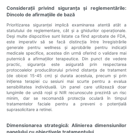
Considerații privind siguranța și reglementările:
Dincolo de afirmațiile de bază
Prioritizarea siguranței implică examinarea atentă atât a
statutului de reglementare, cât și a ghidurilor operaționale.
Deși multe dispozitive sunt listate ca fiind aprobate de FDA,
este imperativ să se facă distincția între înregistrările
generale pentru wellness și aprobările pentru indicații
medicale specifice, acestea din urmă oferind o validare mai
puternică a afirmațiilor terapeutice. Din punct de vedere
practic, siguranța este asigurată prin respectarea
protocoalelor producătorului privind distanța de tratament
(de obicei 15-45 cm) și durata acestuia, precum și prin
inițierea terapiei cu sesiuni mai scurte pentru a evalua
sensibilitatea individuală. Un panel care utilizează doar
lungimile de undă roșii și NIR recunoscute prezintă un risc
minim, dar se recomandă protecția oculară în timpul
tratamentelor faciale pentru a preveni o potențială
suprasolicitare a retinei.
Dimensionarea strategică: Alinierea dimensiunilor
panelului cu obiectivele tratamentului