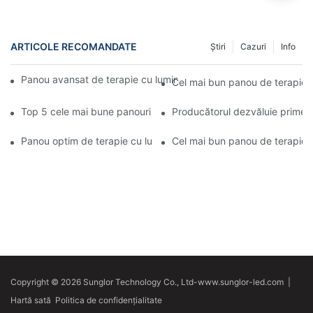
ARTICOLE RECOMANDATE
Știri
Cazuri
Info
Panou avansat de terapie cu lumină roșie la domiciliu, de la pro
Cel mai bun panou de terapie c
Top 5 cele mai bune panouri de terapie cu lumină roșie pentru u
Producătorul dezvăluie primele
Panou optim de terapie cu lumină roșie acasă pentru sănătatea 
Cel mai bun panou de terapie c
Copyright © 2026 Sunglor Technology Co., Ltd-www.sunglor-led.com
|
Hartă sată
Politica de confidențialitate