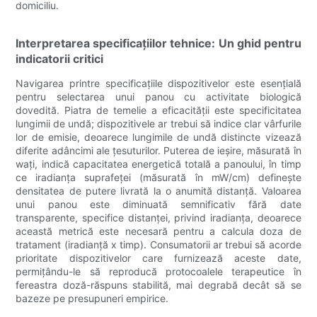
domiciliu.
Interpretarea specificațiilor tehnice: Un ghid pentru
indicatorii critici
Navigarea printre specificațiile dispozitivelor este esențială
pentru selectarea unui panou cu activitate biologică
dovedită. Piatra de temelie a eficacității este specificitatea
lungimii de undă; dispozitivele ar trebui să indice clar vârfurile
lor de emisie, deoarece lungimile de undă distincte vizează
diferite adâncimi ale țesuturilor. Puterea de ieșire, măsurată în
wați, indică capacitatea energetică totală a panoului, în timp
ce iradianța suprafeței (măsurată în mW/cm) definește
densitatea de putere livrată la o anumită distanță. Valoarea
unui panou este diminuată semnificativ fără date
transparente, specifice distanței, privind iradianța, deoarece
această metrică este necesară pentru a calcula doza de
tratament (iradianță x timp). Consumatorii ar trebui să acorde
prioritate dispozitivelor care furnizează aceste date,
permițându-le să reproducă protocoalele terapeutice în
fereastra doză-răspuns stabilită, mai degrabă decât să se
bazeze pe presupuneri empirice.