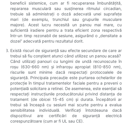
beneficii sistemice, cum ar fi recuperarea îmbunătățită,
repararea musculară sau susținerea ritmului circadian,
trebuie să administrați o doză adecvată unei suprafețe
mari (de exemplu, trunchiul sau grupurile musculare
majore). Acest lucru necesită un panou mai mare, cu
suficientă iradiere pentru a trata eficient zona respectivă
într-un timp rezonabil de sesiune, asigurând o „densitate a
dozei” adecvată pentru rezultatul dorit.
Există riscuri de siguranță sau efecte secundare de care ar
trebui să fiu conștient atunci când utilizez un panou acasă?
Când utilizați panouri cu lungimi de undă recunoscute în
roșu (630-660 nm) și infraroșu apropiat (810-850 nm),
riscurile sunt minime dacă respectați protocoalele de
siguranță. Principala precauție este purtarea ochelarilor de
protecție în timpul tratamentelor faciale pentru a preveni o
potențială solicitare a retinei. De asemenea, este esențial să
respectați instrucțiunile producătorului privind distanța de
tratament (de obicei 15-45 cm) și durata. Începătorii ar
trebui să înceapă cu sesiuni mai scurte pentru a evalua
sensibilitatea individuală. Verificați întotdeauna dacă
dispozitivul are certificări de siguranță electrică
corespunzătoare (cum ar fi UL sau CE).