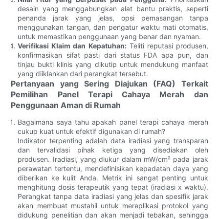
desain yang menggabungkan alat bantu praktis, seperti
penanda jarak yang jelas, opsi pemasangan tanpa
menggunakan tangan, dan pengatur waktu mati otomatis,
untuk memastikan penggunaan yang benar dan nyaman.
Verifikasi Klaim dan Kepatuhan:
Teliti reputasi produsen,
konfirmasikan sifat pasti dari status FDA apa pun, dan
tinjau bukti klinis yang dikutip untuk mendukung manfaat
yang diiklankan dari perangkat tersebut.
Pertanyaan yang Sering Diajukan (FAQ) Terkait
Pemilihan Panel Terapi Cahaya Merah dan
Penggunaan Aman di Rumah
Bagaimana saya tahu apakah panel terapi cahaya merah
cukup kuat untuk efektif digunakan di rumah?
Indikator terpenting adalah data iradiasi yang transparan
dan tervalidasi pihak ketiga yang disediakan oleh
produsen. Iradiasi, yang diukur dalam mW/cm² pada jarak
perawatan tertentu, mendefinisikan kepadatan daya yang
diberikan ke kulit Anda. Metrik ini sangat penting untuk
menghitung dosis terapeutik yang tepat (iradiasi x waktu).
Perangkat tanpa data iradiasi yang jelas dan spesifik jarak
akan membuat mustahil untuk mereplikasi protokol yang
didukung penelitian dan akan menjadi tebakan, sehingga