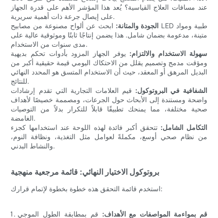
عند مسافات العلاج القياسية؟ يُعد هذا المؤشر الأهم على قدرة الجهاز
على إيصال جرعة ذات أهمية سريرية.
الجودة والمتانة:
ابحث عن ألواح مصنوعة من مصابيح LED طبية ومواد
متينة، مدعومة بضمان شامل. هذا يضمن إنتاجًا ثابتًا وموثوقية عالية على
مدى سنوات من الاستخدام.
سهولة الاستخدام والالتزام:
يوفر الجهاز المزود بأدوات تحكم بديهية
ومؤقت مدمج وتصميم يقلل من الاحتكاك اليومي قيمة حقيقية أكبر من
البديل المرهق أو المعقد، حيث أن الاستخدام المتسق هو المحدد النهائي
للنتائج.
الشفافية في البروتوكول:
قيم العلامات التجارية التي تقدم إرشادات
واضحة ومستندة إلى الأبحاث حول الجرعات، ومصممة خصيصًا لأهداف
صحية مختلفة، مما يمنحك تطبيقًا قابلاً للتكرار بدلاً من التوصيات
الغامضة.
التكامل الشامل:
تتحقق أكبر فائدة لهذه اللوحة عند استخدامها كجزء
من نظام صحي أوسع، مكملةً لعوامل مثل التغذية، ونظافة النوم،
والنشاط البدني.
بروتوكول الاختيار النهائي: قائمة مرجعية منهجية
استخدم قائمة التحقق هذه خطوة بخطوة لإتمام قرارك:
قم بمواءمة المواصفات مع الأهداف:
قم بمطابقة الطول الموجي