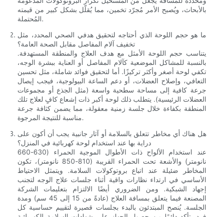
ومُحدّدة للمسافة يجعل من المستحيل تكرار البروتوكولات المدعومة
بالأبحاث، ويُصبح الأمر مُجرّد تخمين، مما يُقلّل بشكل كبير من قيمته
المُحتملة.
ما هو حجم اللوحة الذي أحتاجه لتحقيق هدفي الصحي المحدد، مثل
تخفيف آلام المفاصل مقابل الصحة العامة؟
يتناسب حجم اللوحة الأمثل مع هدف العلاج والمنطقة المستهدفة.
بالنسبة للمشاكل الموضعية كآلام المفاصل أو العناية ببشرة الوجه،
تكفي لوحة أصغر وأكثر تركيزًا. أما لتحقيق فوائد شاملة، مثل تحسين
التعافي، وإصلاح العضلات، أو دعم الساعة البيولوجية، فيجب إيصال
جرعة كافية إلى مساحة سطحية واسعة (مثل الجذع أو مجموعات
العضلات الرئيسية). يتطلب ذلك لوحة أكبر ذات إشعاع كافٍ لعلاج تلك
المنطقة بكفاءة خلال جلسة زمنية معقولة، مما يضمن كثافة جرعة
مناسبة للنتيجة المرجوة.
هل هناك أي مخاطر تتعلق بالسلامة أو آثار جانبية يجب أن أكون على
دراية بها عند استخدام لوحة كهربائية في المنزل؟
عند استخدام الألواح ذات الأطوال الموجية الحمراء (630-660
نانومتر) والأشعة تحت الحمراء القريبة (810-850 نانومتر)، تكون
المخاطر ضئيلة عند اتباع بروتوكولات السلامة. ويتمثل الاحتياط
الأساسي في ارتداء نظارات واقية أثناء جلسات علاج الوجه لتجنب
إجهاد الشبكية. ومن الضروري أيضًا الالتزام بتعليمات الشركة
المصنعة فيما يتعلق بمسافة العلاج (عادةً من 15 إلى 45 سم) ومدة
الجلسة. يُنصح المبتدئون بالبدء بجلسات قصيرة لتقييم حساسية كل
فرد. تأكد دائمًا من حصول الجهاز على شهادات السلامة الكهربائية