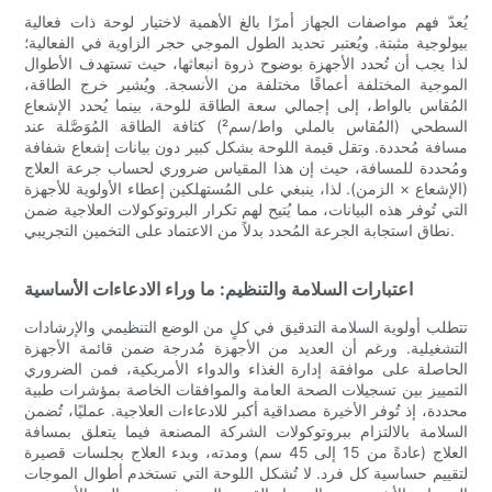
يُعدّ فهم مواصفات الجهاز أمرًا بالغ الأهمية لاختيار لوحة ذات فعالية
بيولوجية مثبتة. ويُعتبر تحديد الطول الموجي حجر الزاوية في الفعالية؛
لذا يجب أن تُحدد الأجهزة بوضوح ذروة انبعاثها، حيث تستهدف الأطوال
الموجية المختلفة أعماقًا مختلفة من الأنسجة. ويُشير خرج الطاقة،
المُقاس بالواط، إلى إجمالي سعة الطاقة للوحة، بينما يُحدد الإشعاع
السطحي (المُقاس بالملي واط/سم²) كثافة الطاقة المُوَصَّلة عند
مسافة مُحددة. وتقل قيمة اللوحة بشكل كبير دون بيانات إشعاع شفافة
ومُحددة للمسافة، حيث إن هذا المقياس ضروري لحساب جرعة العلاج
(الإشعاع × الزمن). لذا، ينبغي على المُستهلكين إعطاء الأولوية للأجهزة
التي تُوفر هذه البيانات، مما يُتيح لهم تكرار البروتوكولات العلاجية ضمن
نطاق استجابة الجرعة المُحدد بدلاً من الاعتماد على التخمين التجريبي.
اعتبارات السلامة والتنظيم: ما وراء الادعاءات الأساسية
تتطلب أولوية السلامة التدقيق في كلٍ من الوضع التنظيمي والإرشادات
التشغيلية. ورغم أن العديد من الأجهزة مُدرجة ضمن قائمة الأجهزة
الحاصلة على موافقة إدارة الغذاء والدواء الأمريكية، فمن الضروري
التمييز بين تسجيلات الصحة العامة والموافقات الخاصة بمؤشرات طبية
محددة، إذ تُوفر الأخيرة مصداقية أكبر للادعاءات العلاجية. عمليًا، تُضمن
السلامة بالالتزام ببروتوكولات الشركة المصنعة فيما يتعلق بمسافة
العلاج (عادةً من 15 إلى 45 سم) ومدته، وبدء العلاج بجلسات قصيرة
لتقييم حساسية كل فرد. لا تُشكل اللوحة التي تستخدم أطوال الموجات