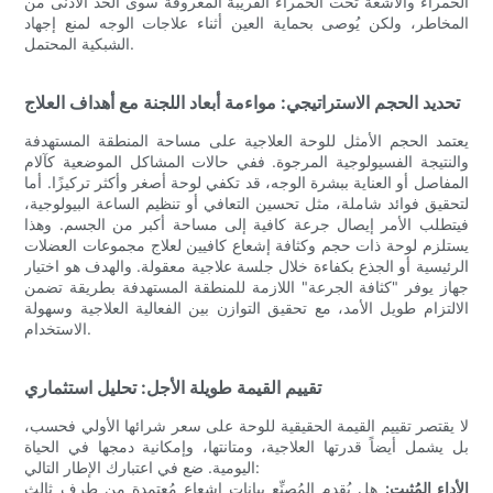
الحمراء والأشعة تحت الحمراء القريبة المعروفة سوى الحد الأدنى من
المخاطر، ولكن يُوصى بحماية العين أثناء علاجات الوجه لمنع إجهاد
الشبكية المحتمل.
تحديد الحجم الاستراتيجي: مواءمة أبعاد اللجنة مع أهداف العلاج
يعتمد الحجم الأمثل للوحة العلاجية على مساحة المنطقة المستهدفة
والنتيجة الفسيولوجية المرجوة. ففي حالات المشاكل الموضعية كآلام
المفاصل أو العناية ببشرة الوجه، قد تكفي لوحة أصغر وأكثر تركيزًا. أما
لتحقيق فوائد شاملة، مثل تحسين التعافي أو تنظيم الساعة البيولوجية،
فيتطلب الأمر إيصال جرعة كافية إلى مساحة أكبر من الجسم. وهذا
يستلزم لوحة ذات حجم وكثافة إشعاع كافيين لعلاج مجموعات العضلات
الرئيسية أو الجذع بكفاءة خلال جلسة علاجية معقولة. والهدف هو اختيار
جهاز يوفر "كثافة الجرعة" اللازمة للمنطقة المستهدفة بطريقة تضمن
الالتزام طويل الأمد، مع تحقيق التوازن بين الفعالية العلاجية وسهولة
الاستخدام.
تقييم القيمة طويلة الأجل: تحليل استثماري
لا يقتصر تقييم القيمة الحقيقية للوحة على سعر شرائها الأولي فحسب،
بل يشمل أيضاً قدرتها العلاجية، ومتانتها، وإمكانية دمجها في الحياة
اليومية. ضع في اعتبارك الإطار التالي:
الأداء المُثبت:
هل يُقدم المُصنِّع بيانات إشعاع مُعتمدة من طرف ثالث