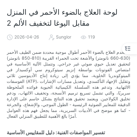
لوحة العلاج بالضوء الأحمر في المنزل
مقابل اليوغا لتخفيف الألم 2
2026-04-26
Sunglor
119
يستخدم العلاج بالضوء الأحمر أطوال موجية محددة ضمن الطيف الأحمر
(630-660 نانومتر) والأشعة تحت الحمراء القريبة (810-850 نانومتر)
لتحقيق تعديل حيوي ضوئي غير جراحي. وتتمثل الآلية الأساسية في
امتصاص الفوتونات بواسطة إنزيم سيتوكروم سي أوكسيداز في
الميتوكوندريا الخلوية، مما يؤدي إلى زيادة إنتاج الأدينوسين ثلاثي
الفوسفات (ATP)، وتقليل الإجهاد التأكسدي، وتعديل مسارات الإشارات
الالتهابية. وتدعم هذه السلسلة الكيميائية الحيوية فوائده الملحوظة
سريريًا، والتي تشمل تسريع ترميم الأنسجة، وتخفيف الالتهاب، ودعم
تخليق الكولاجين. ويعتمد تحقيق هذه النتائج بشكل حاسم على الإدارة
الدقيقة للمعايير الضوئية الرئيسية - الطول الموجي، والإشعاع، والجرعة
- كما هو موضح في الأدبيات السريرية، مما يجعل فهم هذه العوامل
أمرًا بالغ الأهمية للتطبيق المنزلي الفعال.
تفسير المواصفات الفنية: دليل للمقاييس الأساسية