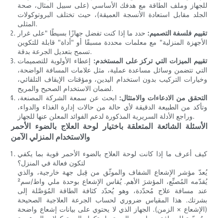
للجهاز وملف الطاقة مع هدفك الأساسي (على سبيل المثال، صحة
الجلد مقابل استعادة الأنسجة العميقة)، حيث تختلف البروتوكولات
المثلى.
تقييم فلسفة التصميم:
حدد ما إذا كنت تفضل جهازًا بسيطًا "على غرار
الأجهزة المنزلية" مع معلمات محددة مسبقًا أو "أداة" قابلة للتكوين
تسمح بتعديل الجرعة بدقة.
تقييم الميزات التي تركز على المستخدم:
إعطاء الأولوية للتصميمات
التي تتضمن وسائل مساعدة عملية، مثل علامات المسافة الواضحة،
وخيارات التركيب بدون استخدام اليدين، ومؤقتات الإيقاف التلقائي،
لضمان الاستخدام الصحيح والمريح.
التحقق من الادعاءات والامتثال:
ابحث عن سمعة الشركة المصنعة،
وتأكد من الطبيعة الدقيقة لأي حالة من حالات إدارة الغذاء والدواء،
وراجع الأدلة السريرية المذكورة لدعم الفوائد المعلن عنها للجهاز.
الأسئلة الشائعة المتعلقة باختيار لوحة العلاج بالضوء الأحمر
والاستخدام المنزلي الآمن
كيف أعرف ما إذا كانت لوحة العلاج بالضوء الأحمر قوية بما يكفي
لتكون فعالة في المنزل؟
يُعدّ مؤشر الإشعاع الشفاف والموثّق من قِبل جهة خارجية، والذي
يُقدّمه المُصنِّع، المؤشرَ الأهم. يُقاس الإشعاع بوحدة ملي واط/سم²
عند مسافة علاج مُحدّدة، وهو يُحدّد كثافة الطاقة المُوَصَّلة إلى
بشرتك. هذا المقياس ضروري لحساب الجرعة العلاجية الصحيحة
(الإشعاع × الزمن). الجهاز الذي لا يحتوي على بيانات إشعاع واضحة