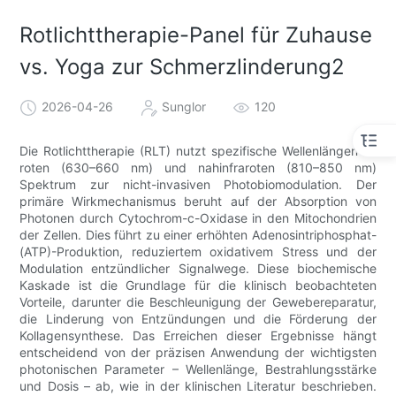
Rotlichttherapie-Panel für Zuhause
vs. Yoga zur Schmerzlinderung2
2026-04-26
Sunglor
120
Die Rotlichttherapie (RLT) nutzt spezifische Wellenlängen im
roten (630–660 nm) und nahinfraroten (810–850 nm)
Spektrum zur nicht-invasiven Photobiomodulation. Der
primäre Wirkmechanismus beruht auf der Absorption von
Photonen durch Cytochrom-c-Oxidase in den Mitochondrien
der Zellen. Dies führt zu einer erhöhten Adenosintriphosphat-
(ATP)-Produktion, reduziertem oxidativem Stress und der
Modulation entzündlicher Signalwege. Diese biochemische
Kaskade ist die Grundlage für die klinisch beobachteten
Vorteile, darunter die Beschleunigung der Gewebereparatur,
die Linderung von Entzündungen und die Förderung der
Kollagensynthese. Das Erreichen dieser Ergebnisse hängt
entscheidend von der präzisen Anwendung der wichtigsten
photonischen Parameter – Wellenlänge, Bestrahlungsstärke
und Dosis – ab, wie in der klinischen Literatur beschrieben.