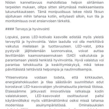
Niiden kannettavuus mahdollistaa helpon siirtämisen
tarpeiden mukaan, olitpa sitten siirtymässä meikkaamisesta
lukunurkkaukseen. Tämä monipuolisuus tekee niistä fiksun
sijoituksen mihin tahansa kotiin, erityisesti silloin, kun tila ja
monitoimisuus ovat ensiarvoisen tärkeitä.
#### Terveys ja hyvinvointi
Lopuksi, paras LED-kotivalo kasvoille edistää myös yleistä
terveyttä ja hyvinvointia. Valon laadulla voi olla merkittävä
vaikutus mielialaan ja tuottavuuteen. LED-valot, jotka
pystyvät jäljittelemään luonnonvaloa, voivat auttaa
lievittämään kaamosmasennuksen (SAD) vaikutuksia ja
parantamaan yleistä henkistä hyvinvointia. Hyvä valaistus voi
parantaa tehokkuutta ja keskittymiskykyä, mikä tekee
päivittäisistä tehtävistä helpompia ja nautinnollisempia.
Yhteenvetona voidaan todeta, että kirkkauden,
energiatehokkuuden ja tilaa säästävän suunnittelun edut
korostavat LED-kasvovalojen ylivoimaisuutta pienissä tiloissa.
Etsiessämme jatkuvasti innovatiivisia ratkaisuja kodin
valaistukseen, LED-kasvovalot osoittautuvat paitsi
käytännöllisiksi myös välttämättömiksi osiksi missä tahansa
modernissa asuinympäristössä. Ominaisuuksien