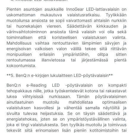
Pienten asuntojen asukkaille InnoGear LED-lattiavalaisin on
uskomattoman mukautuva valaistusratkaisu. Tyylikkään
muotoilunsa ansiosta se sopii vaivattomasti ahtaisiin nurkkiin
tai huonekalujen viereen. Säädettävän kirkkauden ja
värinvaihtotoiminnon ansiosta tämä valaisin voi olla sekä
toiminnallisen että koristeellisen valaistuksen valinta.
Mahdollisuus vaihtaa rentouttavien lämpimien sävyjen ja
energisoivan valkoisen valon välillä tekee siitä riittävän
monipuolisen erilaisiin ympäristöihin, olitpa sitten
rentoutumassa illanvietossa tai järjestämässä pientä
kokoontumista.
**5. BenQ:n e-kirjojen lukulaitteen LED-pöytävalaisin**
BenQ:n e-Reading LED -pöytävalaisin on kompakti
tehopakkaus niille, jotka työskentelevät kotona tai rakastavat
lukea viihtyisissä nurkissaan. Tämän pöytävalaisimen
ainutlaatuinen muotoilu mahdollistaa optimaalisen
valaistuksen kasvoillesi ja vähentää samalla näytöiltä ja
sivuilta tulevaa heijastuksia. Se on täysin säädettävä ja
energiatehokas, joten se on ympäristöystävällinen valinta,
joka ei tingi valaistuksesta. Sen tyylikäs muotoilu ja toimivuus
tekevät siitä erinomaisen lisän pieniin kotitoimistoihin tai