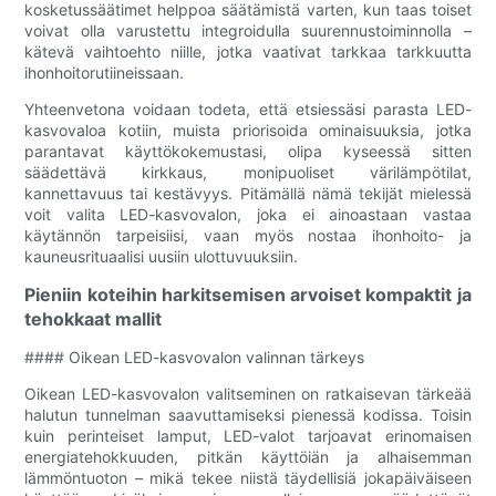
kosketussäätimet helppoa säätämistä varten, kun taas toiset
voivat olla varustettu integroidulla suurennustoiminnolla –
kätevä vaihtoehto niille, jotka vaativat tarkkaa tarkkuutta
ihonhoitorutiineissaan.
Yhteenvetona voidaan todeta, että etsiessäsi parasta LED-
kasvovaloa kotiin, muista priorisoida ominaisuuksia, jotka
parantavat käyttökokemustasi, olipa kyseessä sitten
säädettävä kirkkaus, monipuoliset värilämpötilat,
kannettavuus tai kestävyys. Pitämällä nämä tekijät mielessä
voit valita LED-kasvovalon, joka ei ainoastaan ​​vastaa
käytännön tarpeisiisi, vaan myös nostaa ihonhoito- ja
kauneusrituaalisi uusiin ulottuvuuksiin.
Pieniin koteihin harkitsemisen arvoiset kompaktit ja
tehokkaat mallit
#### Oikean LED-kasvovalon valinnan tärkeys
Oikean LED-kasvovalon valitseminen on ratkaisevan tärkeää
halutun tunnelman saavuttamiseksi pienessä kodissa. Toisin
kuin perinteiset lamput, LED-valot tarjoavat erinomaisen
energiatehokkuuden, pitkän käyttöiän ja alhaisemman
lämmöntuoton – mikä tekee niistä täydellisiä jokapäiväiseen