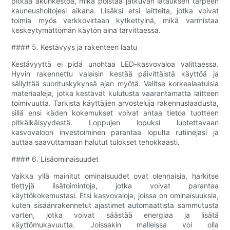
pitkää akunkestoa, mikä poistaa jatkuvan latauksen tarpeen
kauneushoitojesi aikana. Lisäksi etsi laitteita, jotka voivat
toimia myös verkkovirtaan kytkettyinä, mikä varmistaa
keskeytymättömän käytön aina tarvittaessa.
#### 5. Kestävyys ja rakenteen laatu
Kestävyyttä ei pidä unohtaa LED-kasvovaloa valittaessa.
Hyvin rakennettu valaisin kestää päivittäistä käyttöä ja
säilyttää suorituskykynsä ajan myötä. Valitse korkealaatuisia
materiaaleja, jotka kestävät kulutusta vaarantamatta laitteen
toimivuutta. Tarkista käyttäjien arvosteluja rakennuslaadusta,
sillä ensi käden kokemukset voivat antaa tietoa tuotteen
pitkäikäisyydestä. Loppujen lopuksi luotettavaan
kasvovaloon investoiminen parantaa lopulta rutiinejasi ja
auttaa saavuttamaan halutut tulokset tehokkaasti.
#### 6. Lisäominaisuudet
Vaikka yllä mainitut ominaisuudet ovat olennaisia, harkitse
tiettyjä lisätoimintoja, jotka voivat parantaa
käyttökokemustasi. Etsi kasvovaloja, joissa on ominaisuuksia,
kuten sisäänrakennetut ajastimet automaattista sammutusta
varten, jotka voivat säästää energiaa ja lisätä
käyttömukavuutta. Joissakin malleissa voi olla