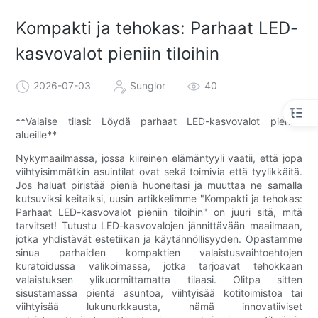
Kompakti ja tehokas: Parhaat LED-
kasvovalot pieniin tiloihin
2026-07-03
Sunglor
40
**Valaise tilasi: Löydä parhaat LED-kasvovalot pienille
alueille**
Nykymaailmassa, jossa kiireinen elämäntyyli vaatii, että jopa
viihtyisimmätkin asuintilat ovat sekä toimivia että tyylikkäitä.
Jos haluat piristää pieniä huoneitasi ja muuttaa ne samalla
kutsuviksi keitaiksi, uusin artikkelimme "Kompakti ja tehokas:
Parhaat LED-kasvovalot pieniin tiloihin" on juuri sitä, mitä
tarvitset! Tutustu LED-kasvovalojen jännittävään maailmaan,
jotka yhdistävät estetiikan ja käytännöllisyyden. Opastamme
sinua parhaiden kompaktien valaistusvaihtoehtojen
kuratoidussa valikoimassa, jotka tarjoavat tehokkaan
valaistuksen ylikuormittamatta tilaasi. Olitpa sitten
sisustamassa pientä asuntoa, viihtyisää kotitoimistoa tai
viihtyisää lukunurkkausta, nämä innovatiiviset