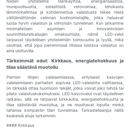
Niiden yhdistelmä tilankäyttöä, energiansäästöä,
monipuolisuutta, esteettistä vetovoimaa, tehokasta
lämmönhallintaa ja kohdennettua valaistusta tekee niistä
välttämättömän valinnan kodinomistajille, jotka haluavat
luoda hyvin valaistun ja viihtyisän tunnelman. Kun jatkamme
minimalistisen asumisen ja innovatiivisten
suunnitteluratkaisujen omaksumista, nämä LED-valot
tarjoavat täydellisen yhdistelmän toimivuutta ja tyyliä, mikä
osoittaa, että jopa pienimmissä tiloissa loistava valaistus on
aina ulottuvilla.
Tärkeimmät edut: Kirkkaus, energiatehokkuus ja
tilaa säästävä muotoilu
Pienten tilojen valaisemisessa, erityisesti kasvojen
valaisemiseen parhaiten sopivaa LED-valaisinta valittaessa,
on tärkeää ottaa huomioon tekijät, jotka voivat joko tehdä tai
pilata valaistuskokemuksesi. LED-kasvovalot ovat täydellinen
ratkaisu, sillä ne tarjoavat kirkkautta, energiatehokkuutta ja
tilaa säästävää muotoilua, ja ne muuttavat lopulta minkä
tahansa kompaktin tilan tunnelmaa. Tarkastellaanpa näitä
keskeisiä etuja tarkemmin.
#### Kirkkaus