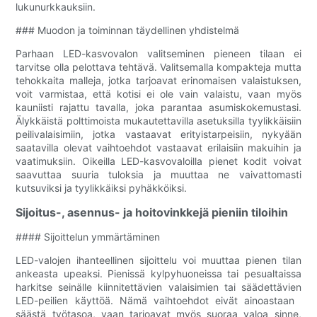
lukunurkkauksiin.
### Muodon ja toiminnan täydellinen yhdistelmä
Parhaan LED-kasvovalon valitseminen pieneen tilaan ei
tarvitse olla pelottava tehtävä. Valitsemalla kompakteja mutta
tehokkaita malleja, jotka tarjoavat erinomaisen valaistuksen,
voit varmistaa, että kotisi ei ole vain valaistu, vaan myös
kauniisti rajattu tavalla, joka parantaa asumiskokemustasi.
Älykkäistä polttimoista mukautettavilla asetuksilla tyylikkäisiin
peilivalaisimiin, jotka vastaavat erityistarpeisiin, nykyään
saatavilla olevat vaihtoehdot vastaavat erilaisiin makuihin ja
vaatimuksiin. Oikeilla LED-kasvovaloilla pienet kodit voivat
saavuttaa suuria tuloksia ja muuttaa ne vaivattomasti
kutsuviksi ja tyylikkäiksi pyhäkköiksi.
Sijoitus-, asennus- ja hoitovinkkejä pieniin tiloihin
#### Sijoittelun ymmärtäminen
LED-valojen ihanteellinen sijoittelu voi muuttaa pienen tilan
ankeasta upeaksi. Pienissä kylpyhuoneissa tai pesualtaissa
harkitse seinälle kiinnitettävien valaisimien tai säädettävien
LED-peilien käyttöä. Nämä vaihtoehdot eivät ainoastaan ​​
säästä työtasoa, vaan tarjoavat myös suoraa valoa sinne,