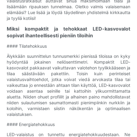
valaistusratkaisut auttavat sinua maksimoimaan tilasi ja
lisäämään ripauksen tunnelmaa. Oletko valmis valaisemaan
elämääsi? Lue lisää ja löydä täydellinen yhdistelmä kirkkautta
ja tyyliä kotiisi!
Miksi kompaktit ja tehokkaat LED-kasvovalot
sopivat ihanteellisesti pieniin tiloihin
#### Tilatehokkuus
Älykkään suunnittelun tunnusmerkki pienissä tiloissa on kyky
hyödyntää jokainen neliösenttimetri. Kompaktit LED-
kasvovalot pakkaavat vaikuttavan valotehon tyylikkääseen ja
tilaa säästävään pakettiin. Toisin kuin perinteiset
valaistusvaihtoehdot, jotka voivat viedä arvokasta tilaa tai
vaikeuttaa jo ennestään ahtaan tilan käyttöä, LED-kasvovalot
voidaan asentaa seinille tai kattoihin ylikuormittamatta
aluetta. Niiden ohuet profiilit ja alhainen paino mahdollistavat
niiden sulautumisen saumattomasti pienimpiinkin nurkkiin ja
koloihin, varmistaen siistin näkökentän ja optimaalisen
valaistuksen.
#### Energiatehokkuus
LED-valaistus on tunnettu energiatehokkuudestaan. Ne