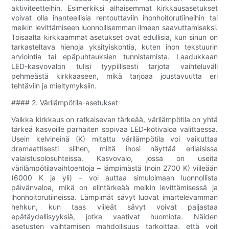
aktiviteetteihin. Esimerkiksi alhaisemmat kirkkausasetukset
voivat olla ihanteellisia rentouttaviin ihonhoitorutiineihin tai
meikin levittämiseen luonnollisemman ilmeen saavuttamiseksi.
Toisaalta kirkkaammat asetukset ovat edullisia, kun sinun on
tarkasteltava hienoja yksityiskohtia, kuten ihon tekstuurin
arviointia tai epäpuhtauksien tunnistamista. Laadukkaan
LED-kasvovalon tulisi tyypillisesti tarjota vaihteluväli
pehmeästä kirkkaaseen, mikä tarjoaa joustavuutta eri
tehtäviin ja mieltymyksiin.
#### 2. Värilämpötila-asetukset
Vaikka kirkkaus on ratkaisevan tärkeää, värilämpötila on yhtä
tärkeä kasvoille parhaiten sopivaa LED-kotivaloa valittaessa.
Usein kelvineinä (K) mitattu värilämpötila voi vaikuttaa
dramaattisesti siihen, miltä ihosi näyttää erilaisissa
valaistusolosuhteissa. Kasvovalo, jossa on useita
värilämpötilavaihtoehtoja – lämpimästä (noin 2700 K) viileään
(6000 K ja yli) – voi auttaa simuloimaan luonnollista
päivänvaloa, mikä on elintärkeää meikin levittämisessä ja
ihonhoitorutiineissa. Lämpimät sävyt luovat imartelevamman
hehkun, kun taas viileät sävyt voivat paljastaa
epätäydellisyyksiä, jotka vaativat huomiota. Näiden
asetusten vaihtamisen mahdollisuus tarkoittaa, että voit