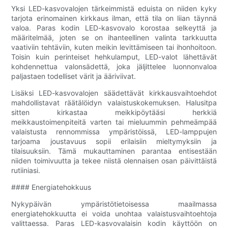
Yksi LED-kasvovalojen tärkeimmistä eduista on niiden kyky
tarjota erinomainen kirkkaus ilman, että tila on liian täynnä
valoa. Paras kodin LED-kasvovalo korostaa selkeyttä ja
määritelmää, joten se on ihanteellinen valinta tarkkuutta
vaativiin tehtäviin, kuten meikin levittämiseen tai ihonhoitoon.
Toisin kuin perinteiset hehkulamput, LED-valot lähettävät
kohdennettua valonsädettä, joka jäljittelee luonnonvaloa
paljastaen todelliset värit ja ääriviivat.
Lisäksi LED-kasvovalojen säädettävät kirkkausvaihtoehdot
mahdollistavat räätälöidyn valaistuskokemuksen. Halusitpa
sitten kirkastaa meikkipöytääsi herkkiä
meikkaustoimenpiteitä varten tai mieluummin pehmeämpää
valaistusta rennommissa ympäristöissä, LED-lamppujen
tarjoama joustavuus sopii erilaisiin mieltymyksiin ja
tilaisuuksiin. Tämä mukauttaminen parantaa entisestään
niiden toimivuutta ja tekee niistä olennaisen osan päivittäistä
rutiiniasi.
#### Energiatehokkuus
Nykypäivän ympäristötietoisessa maailmassa
energiatehokkuutta ei voida unohtaa valaistusvaihtoehtoja
valittaessa. Paras LED-kasvovalaisin kodin käyttöön on