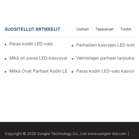
SUOSITELLUT ARTIKKELIT
Uutiset
Tapaukset
Tiedot
Paras kodin LED-valo kasvoille vs. NFC-valot
Parhaiden kasvojen LED-kotiva
Mikä on paras LED-kasvovalo kotiin? Kattava ostajan opas
Valmistajan parhaat tarjoukset 
Mitkä Ovat Parhaat Kodin LED-Valot Kasvoille Vuonna 2023?
Paras kodin LED-valo kasvoille
Copyright © 2026 Sunglor Technology Co., Ltd-www.sunglor-led.com
|