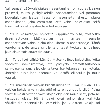
#### Asennustekniikat
Valitsemasi LED-valaistuksen asentaminen on suoraviivainen
prosessi, mutta yksityiskohtiin panostaminen voi parantaa
lopputuloksen laatua. Tässä on jäsennelty lähestymistapa
asennukseen, joka varmistaa, että valosi palvelevat sekä
toiminnallisia että esteettisiä tarkoituksia:
1. **Lue valmistajan ohjeet:** Riippumatta siitä, valitsetko
itseliimautuvan LED-nauhan vai kiinteän seinälle
asennettavan valon, aloita aina lukemalla asennusohje. Tämä
varotoimenpide antaa sinulle tarvittavat työkalut ja vaiheet
juuri sinun valaistusratkaisuusi.
2. **Turvalliset sähköliitännät:** Jos valitset kalusteita, jotka
vaativat sähköliitäntöjä, ota yhteyttä ammattitaitoiseen
sähköasentajaan, ellet ole taitava itse tekemään sähkötöitä.
Johtojen turvallinen asennus voi estää oikosulut ja muut
vaarat.
3. **Liimautuvien valojen kiinnittäminen:** Liimautuvien LED-
valojen kohdalla varmista, että pinta on puhdas ja sileä. Paina
valot tiukasti pintaan valmistajan ohjeiden mukaisesti, jotta ne
tarttuvat lujasti. Nämä valot ovat erinomaisia ​​valintoja
väliaikaisiin asennuksiin, varsinkin jos vuokraat valoja tai