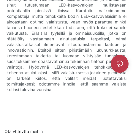
sinut tutustumaan LED-kasvovalojen mullistavaan
potentiaaliin pienissä tiloissa. Kuratoitu valikoimamme
kompakteja mutta tehokkaita kodin LED-kasvovalaisimia ei
ainoastaan ​​optimoi valaistusta, vaan myös parantaa minkä
tahansa huoneen estetiikkaa todistaen, että koko ei sanele
vaikutusta. Erilaisilla tyyleillä ja ominaisuuksilla, jotka on
räätälöity vastaamaan ainutlaatuisia tarpeitasi, nämä
valaistusratkaisut ilmentävät sitoutumistamme laatuun ja
innovaatioihin. Etsitpä sitten piristämään lukunurkkausta,
korostamaan taidetta tai luomaan viihtyisän tunnelman,
suosituksemme opastavat sinua tekemään tietoon perustuvia
valintoja. Hyödynnä LED-kasvovalojen tehokkuutta ja
kohenna asuintilojasi – sillä valaistuksessa jokainen pieni asia
on tärkeä! Kiitos, että valitsit meidät luotettavaksi
toimittajaksesi; odotamme innolla, että saamme valaista
kotiasi tulevina vuosina.
Ota yhteyttä meihin