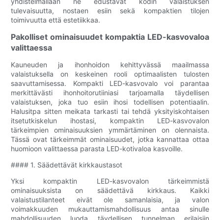
yhdistelmällään ne edustavat kodin valaistuksen
tulevaisuutta, nostaen esiin sekä kompaktien tilojen
toimivuutta että estetiikkaa.
Pakolliset ominaisuudet kompaktia LED-kasvovaloa
valittaessa
Kauneuden ja ihonhoidon kehittyvässä maailmassa
valaistuksella on keskeinen rooli optimaalisten tulosten
saavuttamisessa. Kompakti LED-kasvovalo voi parantaa
merkittävästi ihonhoitorutiiniasi tarjoamalla täydellisen
valaistuksen, joka tuo esiin ihosi todellisen potentiaalin.
Halusitpa sitten meikata tarkasti tai tehdä yksityiskohtaisen
itsetutkiskelun ihostasi, kompaktin LED-kasvovalon
tärkeimpien ominaisuuksien ymmärtäminen on olennaista.
Tässä ovat tärkeimmät ominaisuudet, jotka kannattaa ottaa
huomioon valittaessa parasta LED-kotivaloa kasvoille.
#### 1. Säädettävät kirkkaustasot
Yksi kompaktin LED-kasvovalon tärkeimmistä
ominaisuuksista on säädettävä kirkkaus. Kaikki
valaistustilanteet eivät ole samanlaisia, ja valon
voimakkuuden mukauttamismahdollisuus antaa sinulle
mahdollisuuden luoda täydellisen tunnelman erilaisiin