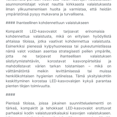
asunnonomistajat voivat nauttia kirkkaasta valaistuksesta
ilman ylikuumenemisen huolta ja varmistaa, että heidän
ympäristönsä pysyy mukavana ja turvallisena.
#### Ihanteellinen kohdennettuun valaistukseen
Kompaktit LED-kasvovalot tarjoavat erinomaisia ​​
kohdennettua valaistusta, mikä on erityisen hyödyllistä
ahtaissa tiloissa, jotka vaativat kohdennettua valaistusta.
Esimerkiksi pienessä kylpyhuoneessa tai pukeutumistilassa
nämä valot voidaan asentaa strategisesti peilien ympärille,
jotta ne tarjoavat ihanteellisen valaistuksen
siistiytymistehtäviin, korostavat kasvonpiirteitäsi ja
mahdollistavat värien tarkan toistamisen – mikä on
välttämätöntä meikin levittämisessä tai muissa
henkilökohtaisen hygienian rutiineissa. Tämä yksityiskohtiin
keskittyminen korostaa LED-kasvovalojen kykyä parantaa
pienten tilojen toimivuutta.
####
Pienissä tiloissa, joissa jokainen suunnitteluelementti on
tärkeä, kompaktit ja tehokkaat LED-kasvovalot erottuvat
parhaaksi kodin valaistusratkaisuksi kasvojen valaistukseen.