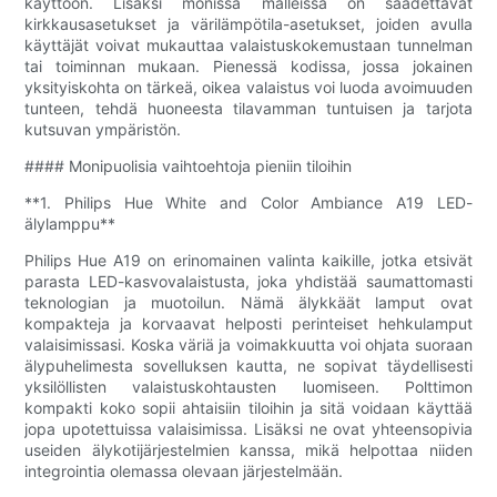
käyttöön. Lisäksi monissa malleissa on säädettävät
kirkkausasetukset ja värilämpötila-asetukset, joiden avulla
käyttäjät voivat mukauttaa valaistuskokemustaan ​​​​tunnelman
tai toiminnan mukaan. Pienessä kodissa, jossa jokainen
yksityiskohta on tärkeä, oikea valaistus voi luoda avoimuuden
tunteen, tehdä huoneesta tilavamman tuntuisen ja tarjota
kutsuvan ympäristön.
#### Monipuolisia vaihtoehtoja pieniin tiloihin
**1. Philips Hue White and Color Ambiance A19 LED-
älylamppu**
Philips Hue A19 on erinomainen valinta kaikille, jotka etsivät
parasta LED-kasvovalaistusta, joka yhdistää saumattomasti
teknologian ja muotoilun. Nämä älykkäät lamput ovat
kompakteja ja korvaavat helposti perinteiset hehkulamput
valaisimissasi. Koska väriä ja voimakkuutta voi ohjata suoraan
älypuhelimesta sovelluksen kautta, ne sopivat täydellisesti
yksilöllisten valaistuskohtausten luomiseen. Polttimon
kompakti koko sopii ahtaisiin tiloihin ja sitä voidaan käyttää
jopa upotettuissa valaisimissa. Lisäksi ne ovat yhteensopivia
useiden älykotijärjestelmien kanssa, mikä helpottaa niiden
integrointia olemassa olevaan järjestelmään.