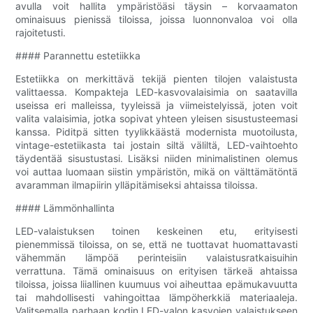
avulla voit hallita ympäristöäsi täysin – korvaamaton
ominaisuus pienissä tiloissa, joissa luonnonvaloa voi olla
rajoitetusti.
#### Parannettu estetiikka
Estetiikka on merkittävä tekijä pienten tilojen valaistusta
valittaessa. Kompakteja LED-kasvovalaisimia on saatavilla
useissa eri malleissa, tyyleissä ja viimeistelyissä, joten voit
valita valaisimia, jotka sopivat yhteen yleisen sisustusteemasi
kanssa. Piditpä sitten tyylikkäästä modernista muotoilusta,
vintage-estetiikasta tai jostain siltä väliltä, ​​LED-vaihtoehto
täydentää sisustustasi. Lisäksi niiden minimalistinen olemus
voi auttaa luomaan siistin ympäristön, mikä on välttämätöntä
avaramman ilmapiirin ylläpitämiseksi ahtaissa tiloissa.
#### Lämmönhallinta
LED-valaistuksen toinen keskeinen etu, erityisesti
pienemmissä tiloissa, on se, että ne tuottavat huomattavasti
vähemmän lämpöä perinteisiin valaistusratkaisuihin
verrattuna. Tämä ominaisuus on erityisen tärkeä ahtaissa
tiloissa, joissa liiallinen kuumuus voi aiheuttaa epämukavuutta
tai mahdollisesti vahingoittaa lämpöherkkiä materiaaleja.
Valitsemalla parhaan kodin LED-valon kasvojen valaistukseen