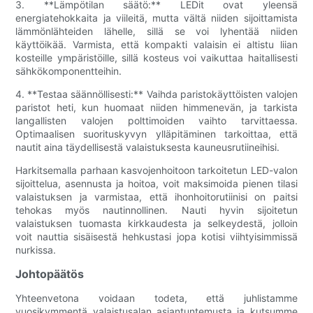
3. **Lämpötilan säätö:** LEDit ovat yleensä
energiatehokkaita ja viileitä, mutta vältä niiden sijoittamista
lämmönlähteiden lähelle, sillä se voi lyhentää niiden
käyttöikää. Varmista, että kompakti valaisin ei altistu liian
kosteille ympäristöille, sillä kosteus voi vaikuttaa haitallisesti
sähkökomponentteihin.
4. **Testaa säännöllisesti:** Vaihda paristokäyttöisten valojen
paristot heti, kun huomaat niiden himmenevän, ja tarkista
langallisten valojen polttimoiden vaihto tarvittaessa.
Optimaalisen suorituskyvyn ylläpitäminen tarkoittaa, että
nautit aina täydellisestä valaistuksesta kauneusrutiineihisi.
Harkitsemalla parhaan kasvojenhoitoon tarkoitetun LED-valon
sijoittelua, asennusta ja hoitoa, voit maksimoida pienen tilasi
valaistuksen ja varmistaa, että ihonhoitorutiinisi on paitsi
tehokas myös nautinnollinen. Nauti hyvin sijoitetun
valaistuksen tuomasta kirkkaudesta ja selkeydestä, jolloin
voit nauttia sisäisestä hehkustasi jopa kotisi viihtyisimmissä
nurkissa.
Johtopäätös
Yhteenvetona voidaan todeta, että juhlistamme
vuosikymmentä valaistusalan asiantuntemusta ja kutsumme