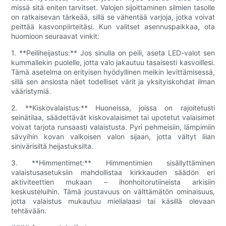
missä sitä eniten tarvitset. Valojen sijoittaminen silmien tasolle
on ratkaisevan tärkeää, sillä se vähentää varjoja, jotka voivat
peittää kasvonpiirteitäsi. Kun valitset asennuspaikkaa, ota
huomioon seuraavat vinkit:
1. **Peiliheijastus:** Jos sinulla on peili, aseta LED-valot sen
kummallekin puolelle, jotta valo jakautuu tasaisesti kasvoillesi.
Tämä asetelma on erityisen hyödyllinen meikin levittämisessä,
sillä sen ansiosta näet todelliset värit ja yksityiskohdat ilman
vääristymiä.
2. **Kiskovalaistus:** Huoneissa, joissa on rajoitetusti
seinätilaa, säädettävät kiskovalaisimet tai upotetut valaisimet
voivat tarjota runsaasti valaistusta. Pyri pehmeisiin, lämpimiin
sävyihin kovan valkoisen valon sijaan, jotta vältyt liian
sinivärisiltä heijastuksilta.
3. **Himmentimet:** Himmentimien sisällyttäminen
valaistusasetuksiin mahdollistaa kirkkauden säädön eri
aktiviteettien mukaan – ihonhoitorutiineista arkisiin
keskusteluihin. Tämä joustavuus on välttämätön ominaisuus,
jotta valaistus mukautuu mielialaasi tai käsillä olevaan
tehtävään.