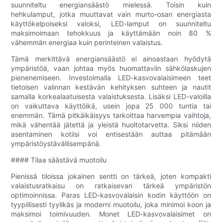
suunniteltu energiansäästö mielessä. Toisin kuin
hehkulamput, jotka muuttavat vain murto-osan energiasta
käyttökelpoiseksi valoksi, LED-lamput on suunniteltu
maksimoimaan tehokkuus ja käyttämään noin 80 %
vähemmän energiaa kuin perinteinen valaistus.
Tämä merkittävä energiansäästö ei ainoastaan ​​hyödytä
ympäristöä, vaan johtaa myös huomattaviin sähkölaskujen
pienenemiseen. Investoimalla LED-kasvovalaisimeen teet
tietoisen valinnan kestävän kehityksen suhteen ja nautit
samalla korkealaatuisesta valaistuksesta. Lisäksi LED-valoilla
on vaikuttava käyttöikä, usein jopa 25 000 tuntia tai
enemmän. Tämä pitkäikäisyys tarkoittaa harvempia vaihtoja,
mikä vähentää jätettä ja yleistä huoltotarvetta. Siksi niiden
asentaminen kotiisi voi entisestään auttaa pitämään
ympäristöystävällisempänä.
#### Tilaa säästävä muotoilu
Pienissä tiloissa jokainen sentti on tärkeä, joten kompakti
valaistusratkaisu on ratkaisevan tärkeä ympäristön
optimoinnissa. Paras LED-kasvovalaisin kodin käyttöön on
tyypillisesti tyylikäs ja moderni muotoilu, joka minimoi koon ja
maksimoi toimivuuden. Monet LED-kasvovalaisimet on