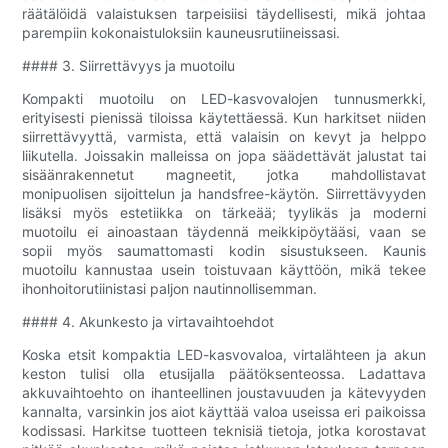
räätälöidä valaistuksen tarpeisiisi täydellisesti, mikä johtaa
parempiin kokonaistuloksiin kauneusrutiineissasi.
#### 3. Siirrettävyys ja muotoilu
Kompakti muotoilu on LED-kasvovalojen tunnusmerkki,
erityisesti pienissä tiloissa käytettäessä. Kun harkitset niiden
siirrettävyyttä, varmista, että valaisin on kevyt ja helppo
liikutella. Joissakin malleissa on jopa säädettävät jalustat tai
sisäänrakennetut magneetit, jotka mahdollistavat
monipuolisen sijoittelun ja handsfree-käytön. Siirrettävyyden
lisäksi myös estetiikka on tärkeää; tyylikäs ja moderni
muotoilu ei ainoastaan ​​täydennä meikkipöytääsi, vaan se
sopii myös saumattomasti kodin sisustukseen. Kaunis
muotoilu kannustaa usein toistuvaan käyttöön, mikä tekee
ihonhoitorutiinistasi paljon nautinnollisemman.
#### 4. Akunkesto ja virtavaihtoehdot
Koska etsit kompaktia LED-kasvovaloa, virtalähteen ja akun
keston tulisi olla etusijalla päätöksenteossa. Ladattava
akkuvaihtoehto on ihanteellinen joustavuuden ja kätevyyden
kannalta, varsinkin jos aiot käyttää valoa useissa eri paikoissa
kodissasi. Harkitse tuotteen teknisiä tietoja, jotka korostavat