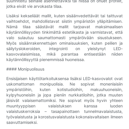
suunniteltu seinälle asennettaviksi tai niissä on ohuet profiilit,
jotka eivät vie arvokasta tilaa.
Lisäksi kekseliäät mallit, kuten sisäänvedettävät tai taittuvat
vaihtoehdot, mahdollistavat siistin ympäristön ylläpitämisen.
Nämä tilaa säästävät mallit tarjoavat maksimaalisen
käytännöllisyyden tinkimättä estetiikasta ja varmistavat, että
valo sulautuu saumattomasti ympäröivään sisustukseen.
Myös sisäänrakennettujen ominaisuuksien, kuten peilien ja
säilytyslokeroiden, integrointi on yleistynyt LED-
kasvovalaisimissa, mikä parantaa entisestään niiden
käytännöllisyyttä pienemmissä huoneissa.
#### Monipuolisuus
Ensisijaisen käyttötarkoituksensa lisäksi LED-kasvovalot ovat
uskomattoman monipuolisia. Ne sopivat monenlaisiin
ympäristöihin, kuten kotistudioihin, makuuhuoneisiin,
kylpyhuoneisiin ja jopa pieniin nurkkatiloihin, jotka muuten
jäisivät valaisemattomiksi. Ne sopivat myös hyvin yhteen
muuntyyppisen valaistuksen kanssa luoden
valaistuskerroksia – tasapainottaen tunnelmavalaistusta,
työvalaistusta ja korostusvalaistusta kokonaisvaltaisen ilmeen
saavuttamiseksi.