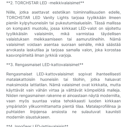
**2. TORCHSTAR LED -meikkivalaisimet**
Niille, jotka asettavat estetiikan toiminnallisuuden edelle,
TORCHSTAR LED Vanity Lights tarjoaa tyylikkään ilmeen
pieniin kylpyhuoneisiin tai pukeutumisalueisiin. Tässä mallissa
on kompakti muotoilu, jossa kirkkaat LED-valot on sijoitettu
tyylikkäisiin valaisimiin, mikä varmistaa täydellisen
valaistuksen meikkaamiseen tai aamurutiineihin. Nämä
valaisimet voidaan asentaa suoraan seinälle, mikä säästää
arvokasta laskutilaa ja tarjoaa samalla valon, joka korostaa
kasvonpiirteitä ilman jyrkkiä varjoja.
**3. Rengasmaiset LED-kattovalaisimet**
Rengasmaiset LED-kattovalaisimet sopivat ihanteellisesti
matalakattoisiin huoneisiin tai tiloihin, jotka haluavat
maksimoida lattiatilan. Nämä valaisimet ovat kirkkaita, mutta
käyttävät vain vähän virtaa ja välttävät kömpelöitä malleja.
Niiden rengasmainen rakenne ei ainoastaan ​​näytä modernilta,
vaan myös suuntaa valoa tehokkaasti luoden kirkkaan
ympäristön ylikuormittamatta pientä tilaa. Matalaprofiilinsa ja
puhtaiden linjojensa ansiosta ne sulautuvat kauniisti
moderniin sisustukseen.
**4. InnoGear LED-lattiavalaisin**