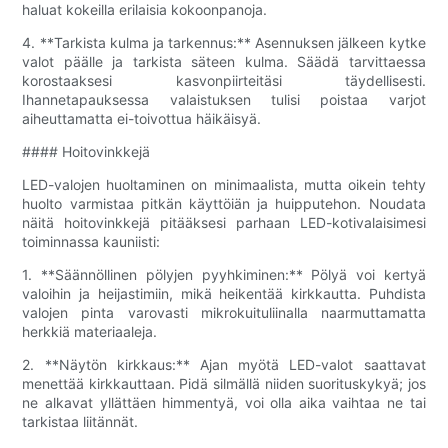
haluat kokeilla erilaisia ​​kokoonpanoja.
4. **Tarkista kulma ja tarkennus:** Asennuksen jälkeen kytke
valot päälle ja tarkista säteen kulma. Säädä tarvittaessa
korostaaksesi kasvonpiirteitäsi täydellisesti.
Ihannetapauksessa valaistuksen tulisi poistaa varjot
aiheuttamatta ei-toivottua häikäisyä.
#### Hoitovinkkejä
LED-valojen huoltaminen on minimaalista, mutta oikein tehty
huolto varmistaa pitkän käyttöiän ja huipputehon. Noudata
näitä hoitovinkkejä pitääksesi parhaan LED-kotivalaisimesi
toiminnassa kauniisti:
1. **Säännöllinen pölyjen pyyhkiminen:** Pölyä voi kertyä
valoihin ja heijastimiin, mikä heikentää kirkkautta. Puhdista
valojen pinta varovasti mikrokuituliinalla naarmuttamatta
herkkiä materiaaleja.
2. **Näytön kirkkaus:** Ajan myötä LED-valot saattavat
menettää kirkkauttaan. Pidä silmällä niiden suorituskykyä; jos
ne alkavat yllättäen himmentyä, voi olla aika vaihtaa ne tai
tarkistaa liitännät.