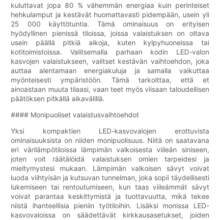
kuluttavat jopa 80 % vähemmän energiaa kuin perinteiset
hehkulamput ja kestävät huomattavasti pidempään, usein yli
25 000 käyttötuntia. Tämä ominaisuus on erityisen
hyödyllinen pienissä tiloissa, joissa valaistuksen on oltava
usein päällä pitkiä aikoja, kuten kylpyhuoneissa tai
kotitoimistoissa. Valitsemalla parhaan kodin LED-valon
kasvojen valaistukseen, valitset kestävän vaihtoehdon, joka
auttaa alentamaan energiakuluja ja samalla vaikuttaa
myönteisesti ympäristöön. Tämä tarkoittaa, että et
ainoastaan ​​muuta tilaasi, vaan teet myös viisaan taloudellisen
päätöksen pitkällä aikavälillä.
#### Monipuoliset valaistusvaihtoehdot
Yksi kompaktien LED-kasvovalojen erottuvista
ominaisuuksista on niiden monipuolisuus. Niitä on saatavana
eri värilämpötiloissa lämpimän valkoisesta viileän siniseen,
joten voit räätälöidä valaistuksen omien tarpeidesi ja
mieltymystesi mukaan. Lämpimän valkoisen sävyt voivat
luoda viihtyisän ja kutsuvan tunnelman, joka sopii täydellisesti
lukemiseen tai rentoutumiseen, kun taas viileämmät sävyt
voivat parantaa keskittymistä ja tuottavuutta, mikä tekee
niistä ihanteellisia pieniin työtiloihin. Lisäksi monissa LED-
kasvovaloissa on säädettävät kirkkausasetukset, joiden