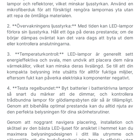
lampor och reflektorer, vilket minskar ljusstyrkan. Använd en
mikrofiberduk för att försiktigt rengöra lampornas yta utan
att repa de ömtåliga materialen.
2. **Övervakningens ljusstyrka:** Med tiden kan LED-lampor
förlora sin ljusstyrka. Håll ett öga på deras prestanda; om de
börjar dämpas oväntat kan det vara dags att byta ut dem
eller kontrollera anslutningarna.
3. **Temperaturkontroll:** LED-lampor är generellt sett
energieffektiva och svala, men undvik att placera dem nära
värmekällor, vilket kan minska deras livslängd. Se till att din
kompakta belysning inte utsätts för alltför fuktiga miljöer,
eftersom fukt kan påverka elektriska komponenter negativt.
4. **Testa regelbundet:** Byt batterier i batteridrivna lampor
så snart du märker att de dimmar, och kontrollera
trådbundna lampor för glödlampsbyten där så är tillämpligt.
Genom att bibehålla optimal prestanda kan du alltid njuta av
den perfekta belysningen för dina skönhetsrutiner.
Genom att noggrant navigera placering, installation och
skötsel av den bästa LED-ljuset för ansiktet i hemmet kan du
maximera belysningsdesignen i ditt lilla utrymme och
säkerställa att din hudvårdsritual inte bara är effektiv utan