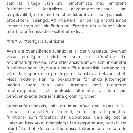
som tål slitage utan att kompromissa med enhetens
funktionalitet. Kontrollera användarrecensioner om
byggkvalitet, eftersom förstahandsberättelser kan ge insikt i
produktens livslängd. Att investera i en pålitlig ansiktslampa
kommer trots allt i slutändan att förbättra din rutin och bidra
till att uppnå önskade resultat effektivt.
#### 6. Ytterligare funktioner
Även om ovanstående funktioner är det viktigaste, överväg
vissa ytterligare funktioner som kan förbättra din
användarupplevelse. Leta efter ansiktslampor som inkluderar
funktioner som inbyggda timers för automatisk avstängning,
vilket kan spara energi och ge en känsla av bekvämlighet.
Vissa modeller kan ha pekskärmar för enkla justeringar,
medan andra kan vara utrustade med integrerad
förstoringsgrad – ett praktiskt alternativ för dem som
behöver exakta detaljer i sina groomingrutiner.
Sammanfattningsvis, när du letar efter den bästa LED-
lampan för ansiktet i hemmet, kom ihåg att prioritera
funktioner som förbättrar din upplevelse, vare sig det är
justerbar ljusstyrka, mångsidiga färgtemperaturer, portabilitet
eller hållbarhet. Genom att ha dessa faktorer i åtanke kan du