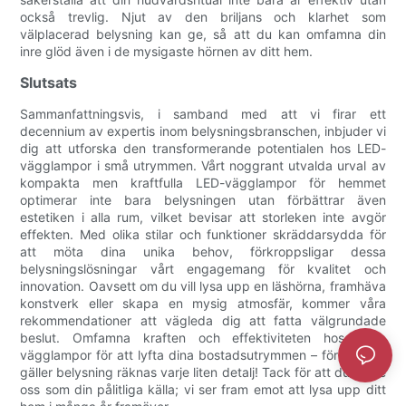
också trevlig. Njut av den briljans och klarhet som
välplacerad belysning kan ge, så att du kan omfamna din
inre glöd även i de mysigaste hörnen av ditt hem.
Slutsats
Sammanfattningsvis, i samband med att vi firar ett
decennium av expertis inom belysningsbranschen, inbjuder vi
dig att utforska den transformerande potentialen hos LED-
vägglampor i små utrymmen. Vårt noggrant utvalda urval av
kompakta men kraftfulla LED-vägglampor för hemmet
optimerar inte bara belysningen utan förbättrar även
estetiken i alla rum, vilket bevisar att storleken inte avgör
effekten. Med olika stilar och funktioner skräddarsydda för
att möta dina unika behov, förkroppsligar dessa
belysningslösningar vårt engagemang för kvalitet och
innovation. Oavsett om du vill lysa upp en läshörna, framhäva
konstverk eller skapa en mysig atmosfär, kommer våra
rekommendationer att vägleda dig att fatta välgrundade
beslut. Omfamna kraften och effektiviteten hos LED-
vägglampor för att lyfta dina bostadsutrymmen – för när det
gäller belysning räknas varje liten detalj! Tack för att du valde
oss som din pålitliga källa; vi ser fram emot att lysa upp ditt