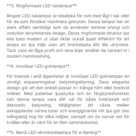
**3. Ringformade LED-taklampor**
Ringed LED-taklampor är idealiska för rum med lågt i tak eller
för de som försöker maximera golvytan. Dessa lampor har en
stark effekt samtidigt som de använder minimal energi och
undviker skrymmande design. Deras ringformade struktur ser
inte bara modern ut utan riktar också ljuset effektivt för att
skapa en ljus miljö utan att överbelasta ditt lilla utrymme.
Tack vare sin låga profil och rena linjer smälter de vackert in i
modern heminredning.
**4. InnoGear LED-golvlampa**
För boende i små lägenheter är InnoGear LED-golvlampan en
otroligt anpassningsbar belysningslösning. Dess eleganta
design gör att den enkelt passar in i trånga hörn eller bredvid
möbler. Med justerbar ljusstyrka och en färgbytesfunktion
kan denna lampa vara ditt val för både funktionell och
dekorativ belysning. Möjligheten att växla mellan
avkopplande varma toner och energigivande vitt ljus gör den
mångsidig nog för olika miljöer, oavsett om du varvar ner för
kvällen eller är värd för en liten sammankomst.
**5. BenQ LED-skrivbordslampa för e-läsning**