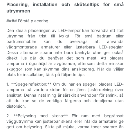
Placering, installation och skötseltips för små
utrymmen
#### Förstå placering
Den ideala placeringen av LED-lampor kan förvandla ett litet
utrymme från trist till lyxigt. För små badrum eller
badrumsmöbler kan du överväga att använda
väggmonterade armaturer eller justerbara LED-speglar.
Dessa alternativ sparar inte bara bänkyta utan ger också
direkt ljus där du behöver det som mest. Att placera
lamporna i ögonhöjd är avgörande, eftersom detta minskar
skuggor som kan skymma dina ansiktsdrag. När du väljer
plats för installation, tänk på följande tips:
1. **Spegelreflektion:** Om du har en spegel, placera LED-
lamporna på vardera sidan för en jämn ljusfördelning över
ansiktet. Denna inställning är särskilt användbar för smink, så
att du kan se de verkliga färgerna och detaljerna utan
distorsion.
2. **Belysning med skena:** För rum med begränsat
väggutrymme kan justerbar skena eller infällda armaturer ge
gott om belysning. Sikta på mjuka, varma toner snarare än