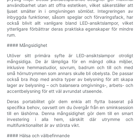
användbarhet utan att offra estetiken, vilket säkerställer att
ljuset smälter in i omgivningen sömlöst. Integreringen av
inbyggda funktioner, såsom speglar och förvaringsfack, har
också blivit allt vanligare bland LED-ansiktslampor, vilket
ytterligare förbättrar deras praktiska egenskaper för mindre
rum.
#### Mångsidighet
Utöver sitt primära syfte är LED-ansiktslampor otroligt
mångsidiga. De är lämpliga för en mängd olika miljöer,
inklusive hemmastudior, sovrum, badrum och till och med
små hörnutrymmen som annars skulle bli obelysta. De passar
också bra ihop med andra typer av belysning för att skapa
lager av belysning – och balansera omgivnings-, arbets- och
accentbelysning för ett väl avrundat utseende.
Deras portabilitet gör dem enkla att flytta baserat på
specifika behov, oavsett om du övergår från en sminksession
till en läshörna. Denna mångsidighet gör dem till en smart
investering i alla hem, särskilt där utrymme och
multifunktionalitet är av största vikt.
#### Hälsa och välbefinnande