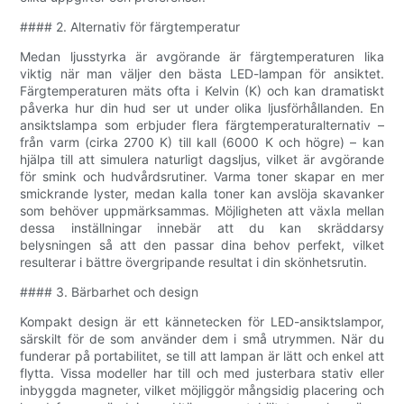
#### 2. Alternativ för färgtemperatur
Medan ljusstyrka är avgörande är färgtemperaturen lika
viktig när man väljer den bästa LED-lampan för ansiktet.
Färgtemperaturen mäts ofta i Kelvin (K) och kan dramatiskt
påverka hur din hud ser ut under olika ljusförhållanden. En
ansiktslampa som erbjuder flera färgtemperaturalternativ –
från varm (cirka 2700 K) till kall (6000 K och högre) – kan
hjälpa till att simulera naturligt dagsljus, vilket är avgörande
för smink och hudvårdsrutiner. Varma toner skapar en mer
smickrande lyster, medan kalla toner kan avslöja skavanker
som behöver uppmärksammas. Möjligheten att växla mellan
dessa inställningar innebär att du kan skräddarsy
belysningen så att den passar dina behov perfekt, vilket
resulterar i bättre övergripande resultat i din skönhetsrutin.
#### 3. Bärbarhet och design
Kompakt design är ett kännetecken för LED-ansiktslampor,
särskilt för de som använder dem i små utrymmen. När du
funderar på portabilitet, se till att lampan är lätt och enkel att
flytta. Vissa modeller har till och med justerbara stativ eller
inbyggda magneter, vilket möjliggör mångsidig placering och