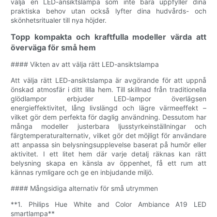
välja en LED-ansiktslampa som inte bara uppfyller dina
praktiska behov utan också lyfter dina hudvårds- och
skönhetsritualer till nya höjder.
Topp kompakta och kraftfulla modeller värda att
överväga för små hem
#### Vikten av att välja rätt LED-ansiktslampa
Att välja rätt LED-ansiktslampa är avgörande för att uppnå
önskad atmosfär i ditt lilla hem. Till skillnad från traditionella
glödlampor erbjuder LED-lampor överlägsen
energieffektivitet, lång livslängd och lägre värmeeffekt –
vilket gör dem perfekta för daglig användning. Dessutom har
många modeller justerbara ljusstyrkeinställningar och
färgtemperaturalternativ, vilket gör det möjligt för användare
att anpassa sin belysningsupplevelse baserat på humör eller
aktivitet. I ett litet hem där varje detalj räknas kan rätt
belysning skapa en känsla av öppenhet, få ett rum att
kännas rymligare och ge en inbjudande miljö.
#### Mångsidiga alternativ för små utrymmen
**1. Philips Hue White and Color Ambiance A19 LED
smartlampa**