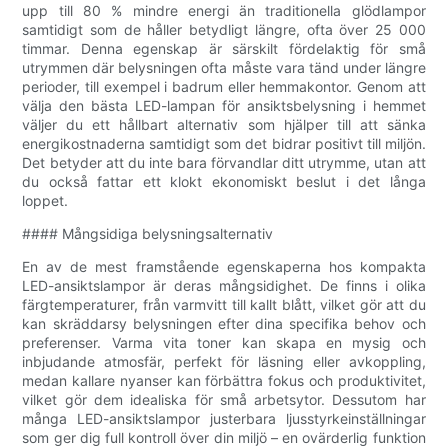
upp till 80 % mindre energi än traditionella glödlampor
samtidigt som de håller betydligt längre, ofta över 25 000
timmar. Denna egenskap är särskilt fördelaktig för små
utrymmen där belysningen ofta måste vara tänd under längre
perioder, till exempel i badrum eller hemmakontor. Genom att
välja den bästa LED-lampan för ansiktsbelysning i hemmet
väljer du ett hållbart alternativ som hjälper till att sänka
energikostnaderna samtidigt som det bidrar positivt till miljön.
Det betyder att du inte bara förvandlar ditt utrymme, utan att
du också fattar ett klokt ekonomiskt beslut i det långa
loppet.
#### Mångsidiga belysningsalternativ
En av de mest framstående egenskaperna hos kompakta
LED-ansiktslampor är deras mångsidighet. De finns i olika
färgtemperaturer, från varmvitt till kallt blått, vilket gör att du
kan skräddarsy belysningen efter dina specifika behov och
preferenser. Varma vita toner kan skapa en mysig och
inbjudande atmosfär, perfekt för läsning eller avkoppling,
medan kallare nyanser kan förbättra fokus och produktivitet,
vilket gör dem idealiska för små arbetsytor. Dessutom har
många LED-ansiktslampor justerbara ljusstyrkeinställningar
som ger dig full kontroll över din miljö – en ovärderlig funktion