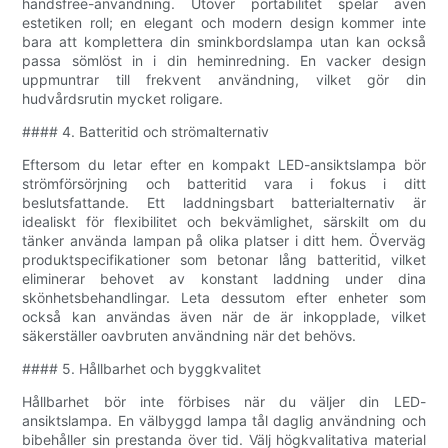
handsfree-användning. Utöver portabilitet spelar även
estetiken roll; en elegant och modern design kommer inte
bara att komplettera din sminkbordslampa utan kan också
passa sömlöst in i din heminredning. En vacker design
uppmuntrar till frekvent användning, vilket gör din
hudvårdsrutin mycket roligare.
#### 4. Batteritid och strömalternativ
Eftersom du letar efter en kompakt LED-ansiktslampa bör
strömförsörjning och batteritid vara i fokus i ditt
beslutsfattande. Ett laddningsbart batterialternativ är
idealiskt för flexibilitet och bekvämlighet, särskilt om du
tänker använda lampan på olika platser i ditt hem. Överväg
produktspecifikationer som betonar lång batteritid, vilket
eliminerar behovet av konstant laddning under dina
skönhetsbehandlingar. Leta dessutom efter enheter som
också kan användas även när de är inkopplade, vilket
säkerställer oavbruten användning när det behövs.
#### 5. Hållbarhet och byggkvalitet
Hållbarhet bör inte förbises när du väljer din LED-
ansiktslampa. En välbyggd lampa tål daglig användning och
bibehåller sin prestanda över tid. Välj högkvalitativa material