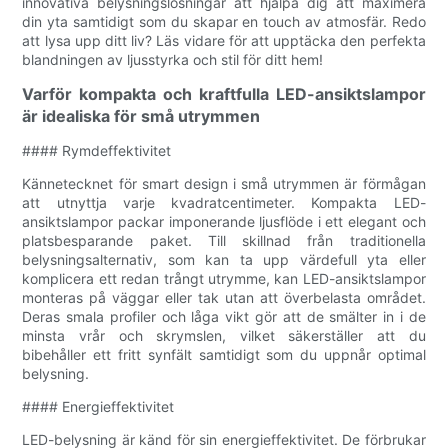
innovativa belysningslösningar att hjälpa dig att maximera
din yta samtidigt som du skapar en touch av atmosfär. Redo
att lysa upp ditt liv? Läs vidare för att upptäcka den perfekta
blandningen av ljusstyrka och stil för ditt hem!
Varför kompakta och kraftfulla LED-ansiktslampor
är idealiska för små utrymmen
#### Rymdeffektivitet
Kännetecknet för smart design i små utrymmen är förmågan
att utnyttja varje kvadratcentimeter. Kompakta LED-
ansiktslampor packar imponerande ljusflöde i ett elegant och
platsbesparande paket. Till skillnad från traditionella
belysningsalternativ, som kan ta upp värdefull yta eller
komplicera ett redan trångt utrymme, kan LED-ansiktslampor
monteras på väggar eller tak utan att överbelasta området.
Deras smala profiler och låga vikt gör att de smälter in i de
minsta vrår och skrymslen, vilket säkerställer att du
bibehåller ett fritt synfält samtidigt som du uppnår optimal
belysning.
#### Energieffektivitet
LED-belysning är känd för sin energieffektivitet. De förbrukar