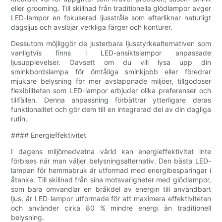
eller grooming. Till skillnad från traditionella glödlampor avger
LED-lampor en fokuserad ljusstråle som efterliknar naturligt
dagsljus och avslöjar verkliga färger och konturer.
Dessutom möjliggör de justerbara ljusstyrkealternativen som
vanligtvis finns i LED-ansiktslampor anpassade
ljusupplevelser. Oavsett om du vill lysa upp din
sminkbordslampa för ömtåliga sminkjobb eller föredrar
mjukare belysning för mer avslappnade miljöer, tillgodoser
flexibiliteten som LED-lampor erbjuder olika preferenser och
tillfällen. Denna anpassning förbättrar ytterligare deras
funktionalitet och gör dem till en integrerad del av din dagliga
rutin.
#### Energieffektivitet
I dagens miljömedvetna värld kan energieffektivitet inte
förbises när man väljer belysningsalternativ. Den bästa LED-
lampan för hemmabruk är utformad med energibesparingar i
åtanke. Till skillnad från sina motsvarigheter med glödlampor,
som bara omvandlar en bråkdel av energin till användbart
ljus, är LED-lampor utformade för att maximera effektiviteten
och använder cirka 80 % mindre energi än traditionell
belysning.