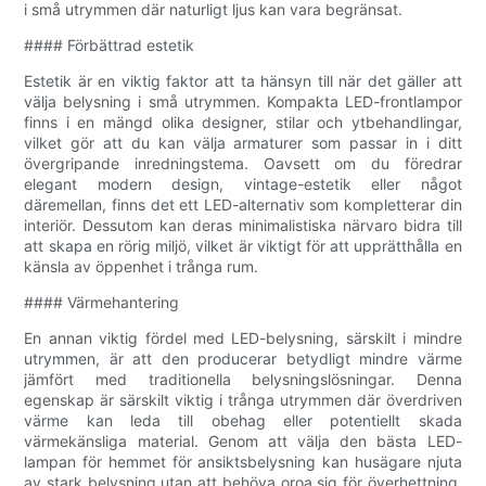
i små utrymmen där naturligt ljus kan vara begränsat.
#### Förbättrad estetik
Estetik är en viktig faktor att ta hänsyn till när det gäller att
välja belysning i små utrymmen. Kompakta LED-frontlampor
finns i en mängd olika designer, stilar och ytbehandlingar,
vilket gör att du kan välja armaturer som passar in i ditt
övergripande inredningstema. Oavsett om du föredrar
elegant modern design, vintage-estetik eller något
däremellan, finns det ett LED-alternativ som kompletterar din
interiör. Dessutom kan deras minimalistiska närvaro bidra till
att skapa en rörig miljö, vilket är viktigt för att upprätthålla en
känsla av öppenhet i trånga rum.
#### Värmehantering
En annan viktig fördel med LED-belysning, särskilt i mindre
utrymmen, är att den producerar betydligt mindre värme
jämfört med traditionella belysningslösningar. Denna
egenskap är särskilt viktig i trånga utrymmen där överdriven
värme kan leda till obehag eller potentiellt skada
värmekänsliga material. Genom att välja den bästa LED-
lampan för hemmet för ansiktsbelysning kan husägare njuta
av stark belysning utan att behöva oroa sig för överhettning,