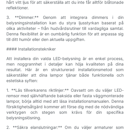
hårt vitt ljus för att säkerställa att du inte får alltför blåtonade
reflektioner.
3. **Dimmer:** Genom att integrera dimmers i din
belysningsinstallation kan du styra ljusstyrkan baserat på
olika aktiviteter – från hudvårdsrutiner till vardagliga samtal.
Denna flexibilitet är en oumbärlig funktion för att anpassa sig
till ditt humör eller den aktuella uppgiften.
#### Installationstekniker
Att installera din valda LED-belysning är en enkel process,
men noggrannhet i detaljer kan höja kvaliteten på dina
resultat. Här är en strukturerad installationsmetod som
säkerställer att dina lampor tjänar både funktionella och
estetiska syften:
1. **Läs tillverkarens riktlinjer:** Oavsett om du väljer LED-
remsor med självhäftande baksida eller fasta väggmonterade
lampor, börja alltid med att läsa installationsmanualen. Denna
försiktighetsåtgärd kommer att förse dig med de nödvändiga
verktygen och stegen som krävs för din specifika
belysningslösning.
2. **Säkra elanslutningar:** Om du väljer armaturer som