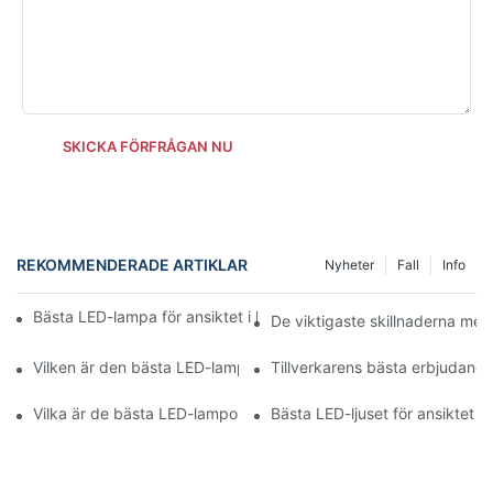
SKICKA FÖRFRÅGAN NU
REKOMMENDERADE ARTIKLAR
Nyheter
Fall
Info
Bästa LED-lampa för ansiktet i hemmet jämfört med NFC-lampo
De viktigaste skillnaderna mel
Vilken är den bästa LED-lampan för ansiktet i hemmet? En omf
Tillverkarens bästa erbjudand
Vilka är de bästa LED-lamporna för ansiktet i hemmet år 2023?
Bästa LED-ljuset för ansiktet m