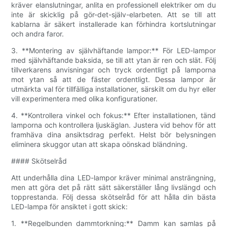
kräver elanslutningar, anlita en professionell elektriker om du
inte är skicklig på gör-det-själv-elarbeten. Att se till att
kablarna är säkert installerade kan förhindra kortslutningar
och andra faror.
3. **Montering av självhäftande lampor:** För LED-lampor
med självhäftande baksida, se till att ytan är ren och slät. Följ
tillverkarens anvisningar och tryck ordentligt på lamporna
mot ytan så att de fäster ordentligt. Dessa lampor är
utmärkta val för tillfälliga installationer, särskilt om du hyr eller
vill experimentera med olika konfigurationer.
4. **Kontrollera vinkel och fokus:** Efter installationen, tänd
lamporna och kontrollera ljuskäglan. Justera vid behov för att
framhäva dina ansiktsdrag perfekt. Helst bör belysningen
eliminera skuggor utan att skapa oönskad bländning.
#### Skötselråd
Att underhålla dina LED-lampor kräver minimal ansträngning,
men att göra det på rätt sätt säkerställer lång livslängd och
topprestanda. Följ dessa skötselråd för att hålla din bästa
LED-lampa för ansiktet i gott skick:
1. **Regelbunden dammtorkning:** Damm kan samlas på