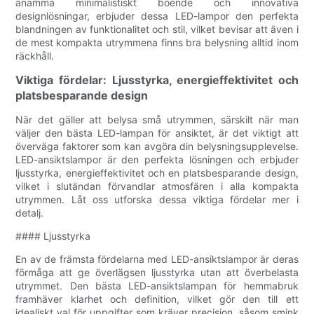
anamma minimalistiskt boende och innovativa
designlösningar, erbjuder dessa LED-lampor den perfekta
blandningen av funktionalitet och stil, vilket bevisar att även i
de mest kompakta utrymmena finns bra belysning alltid inom
räckhåll.
Viktiga fördelar: Ljusstyrka, energieffektivitet och
platsbesparande design
När det gäller att belysa små utrymmen, särskilt när man
väljer den bästa LED-lampan för ansiktet, är det viktigt att
överväga faktorer som kan avgöra din belysningsupplevelse.
LED-ansiktslampor är den perfekta lösningen och erbjuder
ljusstyrka, energieffektivitet och en platsbesparande design,
vilket i slutändan förvandlar atmosfären i alla kompakta
utrymmen. Låt oss utforska dessa viktiga fördelar mer i
detalj.
#### Ljusstyrka
En av de främsta fördelarna med LED-ansiktslampor är deras
förmåga att ge överlägsen ljusstyrka utan att överbelasta
utrymmet. Den bästa LED-ansiktslampan för hemmabruk
framhäver klarhet och definition, vilket gör den till ett
idealiskt val för uppgifter som kräver precision, såsom smink