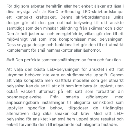
För dig som arbetar hemifrån eller helt enkelt älskar att läsa i
dina mysiga vrår är BenQ e-Reading LED-skrivbordslampa
ett kompakt kraftpaket. Denna skrivbordslampas unika
design gör att den ger optimal belysning till ditt ansikte
samtidigt som den minskar bländning från skärmar och sidor.
Den är helt justerbar och energieffektiv, vilket gör den till ett
miljövänligt val som inte kompromissar med belysningen.
Dess snygga design och funktionalitet gör den till ett utmärkt
komplement för små hemmakontor eller läshörnor.
### Den perfekta sammansmältningen av form och funktion
Att välja den bästa LED-belysningen för ansiktet i ett litet
utrymme behöver inte vara en skrämmande uppgift. Genom
att välja kompakta men kraftfulla modeller som ger utmärkt
belysning kan du se till att ditt hem inte bara är upplyst, utan
också vackert utformat på ett sätt som förbättrar din
boendeupplevelse. Från smarta glödlampor med
anpassningsbara inställningar till eleganta sminkbord som
uppfyller specifika behov, tillgodoser de tillgängliga
alternativen idag olika smaker och krav. Med rätt LED-
belysning för ansiktet kan små hem uppnå stora resultat och
enkelt förvandla dem till inbjudande och eleganta fristäder.