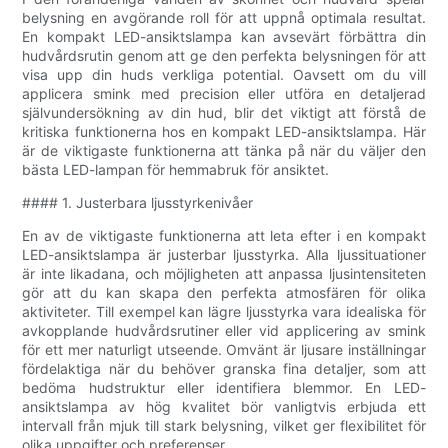
belysning en avgörande roll för att uppnå optimala resultat.
En kompakt LED-ansiktslampa kan avsevärt förbättra din
hudvårdsrutin genom att ge den perfekta belysningen för att
visa upp din huds verkliga potential. Oavsett om du vill
applicera smink med precision eller utföra en detaljerad
självundersökning av din hud, blir det viktigt att förstå de
kritiska funktionerna hos en kompakt LED-ansiktslampa. Här
är de viktigaste funktionerna att tänka på när du väljer den
bästa LED-lampan för hemmabruk för ansiktet.
#### 1. Justerbara ljusstyrkenivåer
En av de viktigaste funktionerna att leta efter i en kompakt
LED-ansiktslampa är justerbar ljusstyrka. Alla ljussituationer
är inte likadana, och möjligheten att anpassa ljusintensiteten
gör att du kan skapa den perfekta atmosfären för olika
aktiviteter. Till exempel kan lägre ljusstyrka vara idealiska för
avkopplande hudvårdsrutiner eller vid applicering av smink
för ett mer naturligt utseende. Omvänt är ljusare inställningar
fördelaktiga när du behöver granska fina detaljer, som att
bedöma hudstruktur eller identifiera blemmor. En LED-
ansiktslampa av hög kvalitet bör vanligtvis erbjuda ett
intervall från mjuk till stark belysning, vilket ger flexibilitet för
olika uppgifter och preferenser.