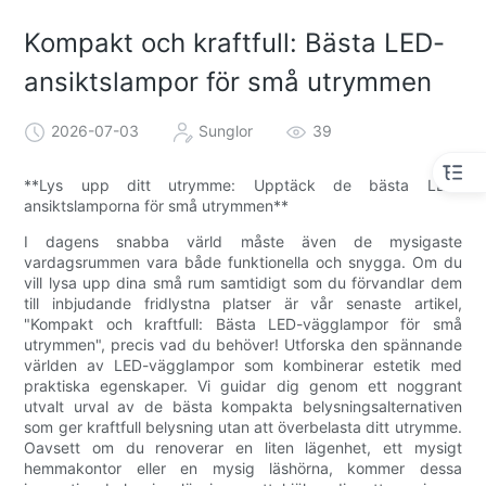
Kompakt och kraftfull: Bästa LED-
ansiktslampor för små utrymmen
2026-07-03
Sunglor
39
**Lys upp ditt utrymme: Upptäck de bästa LED-
ansiktslamporna för små utrymmen**
I dagens snabba värld måste även de mysigaste
vardagsrummen vara både funktionella och snygga. Om du
vill lysa upp dina små rum samtidigt som du förvandlar dem
till inbjudande fridlystna platser är vår senaste artikel,
"Kompakt och kraftfull: Bästa LED-vägglampor för små
utrymmen", precis vad du behöver! Utforska den spännande
världen av LED-vägglampor som kombinerar estetik med
praktiska egenskaper. Vi guidar dig genom ett noggrant
utvalt urval av de bästa kompakta belysningsalternativen
som ger kraftfull belysning utan att överbelasta ditt utrymme.
Oavsett om du renoverar en liten lägenhet, ett mysigt
hemmakontor eller en mysig läshörna, kommer dessa