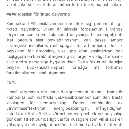
vilket säkerställer att deras miljöer förblir bekväma och säkra.
#### Idealisk för riktad belysning
Kompakta LED-ansiktslampor utmärker sig genom att ge
riktad belysning, vilket är särskilt fördelaktigt i trånga
utrymmen som kräver fokuserad belysning. Till exempel, i ett
litet badrum eller omklädningsrum, kan dessa lampor
strategiskt installeras runt speglar för att erbjuda idealisk
belysning för grooming, visa upp dina ansiktsdrag och
möjliggöra en korrekt återgivning av färger – viktigt för smink
eller andra personliga hygienrutiner. Detta fokus på detaljer
belyser LED-ansiktslampors förmåga att förbättra
funktionaliteten i små utrymmen.
####
I små utrymmen där varje designelement räknas, framstår
kompakta och kraftfulla LED-ansiktslampor som den bästa
lösningen för hembelysning. Deras kombination av
utrymmeseffektivitet, energibesparingar, mångsidighet,
estetiska tilltal, effektiv värmehantering och riktad belysning
gör dem till ett oumbärligt val för husägare som vill skapa en
väl upplyst och mysig atmosfär. I takt med att vi fortsätter att