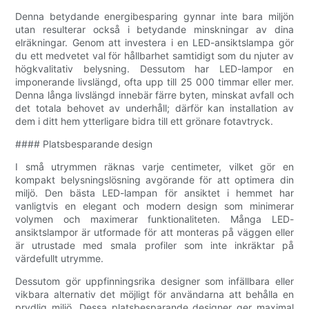
Denna betydande energibesparing gynnar inte bara miljön
utan resulterar också i betydande minskningar av dina
elräkningar. Genom att investera i en LED-ansiktslampa gör
du ett medvetet val för hållbarhet samtidigt som du njuter av
högkvalitativ belysning. Dessutom har LED-lampor en
imponerande livslängd, ofta upp till 25 000 timmar eller mer.
Denna långa livslängd innebär färre byten, minskat avfall och
det totala behovet av underhåll; därför kan installation av
dem i ditt hem ytterligare bidra till ett grönare fotavtryck.
#### Platsbesparande design
I små utrymmen räknas varje centimeter, vilket gör en
kompakt belysningslösning avgörande för att optimera din
miljö. Den bästa LED-lampan för ansiktet i hemmet har
vanligtvis en elegant och modern design som minimerar
volymen och maximerar funktionaliteten. Många LED-
ansiktslampor är utformade för att monteras på väggen eller
är utrustade med smala profiler som inte inkräktar på
värdefullt utrymme.
Dessutom gör uppfinningsrika designer som infällbara eller
vikbara alternativ det möjligt för användarna att behålla en
prydlig miljö. Dessa platsbesparande designer ger maximal