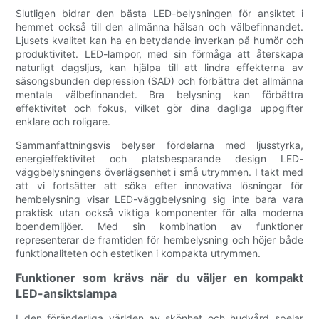
Slutligen bidrar den bästa LED-belysningen för ansiktet i
hemmet också till den allmänna hälsan och välbefinnandet.
Ljusets kvalitet kan ha en betydande inverkan på humör och
produktivitet. LED-lampor, med sin förmåga att återskapa
naturligt dagsljus, kan hjälpa till att lindra effekterna av
säsongsbunden depression (SAD) och förbättra det allmänna
mentala välbefinnandet. Bra belysning kan förbättra
effektivitet och fokus, vilket gör dina dagliga uppgifter
enklare och roligare.
Sammanfattningsvis belyser fördelarna med ljusstyrka,
energieffektivitet och platsbesparande design LED-
väggbelysningens överlägsenhet i små utrymmen. I takt med
att vi fortsätter att söka efter innovativa lösningar för
hembelysning visar LED-väggbelysning sig inte bara vara
praktisk utan också viktiga komponenter för alla moderna
boendemiljöer. Med sin kombination av funktioner
representerar de framtiden för hembelysning och höjer både
funktionaliteten och estetiken i kompakta utrymmen.
Funktioner som krävs när du väljer en kompakt
LED-ansiktslampa
I den föränderliga världen av skönhet och hudvård spelar