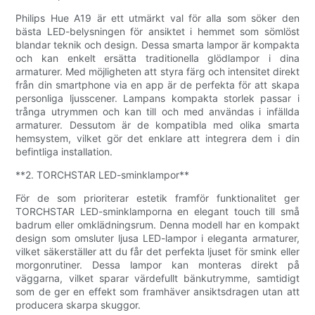
Philips Hue A19 är ett utmärkt val för alla som söker den
bästa LED-belysningen för ansiktet i hemmet som sömlöst
blandar teknik och design. Dessa smarta lampor är kompakta
och kan enkelt ersätta traditionella glödlampor i dina
armaturer. Med möjligheten att styra färg och intensitet direkt
från din smartphone via en app är de perfekta för att skapa
personliga ljusscener. Lampans kompakta storlek passar i
trånga utrymmen och kan till och med användas i infällda
armaturer. Dessutom är de kompatibla med olika smarta
hemsystem, vilket gör det enklare att integrera dem i din
befintliga installation.
**2. TORCHSTAR LED-sminklampor**
För de som prioriterar estetik framför funktionalitet ger
TORCHSTAR LED-sminklamporna en elegant touch till små
badrum eller omklädningsrum. Denna modell har en kompakt
design som omsluter ljusa LED-lampor i eleganta armaturer,
vilket säkerställer att du får det perfekta ljuset för smink eller
morgonrutiner. Dessa lampor kan monteras direkt på
väggarna, vilket sparar värdefullt bänkutrymme, samtidigt
som de ger en effekt som framhäver ansiktsdragen utan att
producera skarpa skuggor.