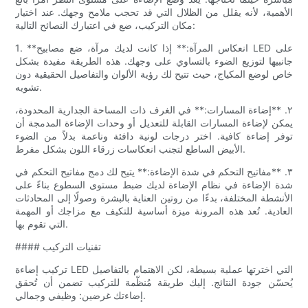
الأهمية، لأنه يقلل من الظلال التي قد تحجب ملامح وجهك. عند اختيار
مكان التركيب، ضع في اعتبارك النصائح التالية:
1. **انعكاس المرآة:** إذا كانت لديك مرآة، ضع مصابيح LED على
جانبيها لتوزيع الضوء بالتساوي على وجهك. هذه الطريقة مفيدة بشكل
خاص لوضع المكياج، حيث تتيح لك رؤية الألوان والتفاصيل الحقيقية دون
تشويه.
٢. **إضاءة المسارات:** في الغرف ذات المساحة الجدارية المحدودة،
يمكن لإضاءة المسارات القابلة للتعديل أو وحدات الإضاءة المدمجة أن
توفر إضاءة كافية. اختر درجات لونية دافئة وناعمة بدلاً من الضوء
الأبيض الساطع لتجنب انعكاسات زرقاء اللون بشكل مفرط.
٣. **مفاتيح التحكم في شدة الإضاءة:** يتيح لك دمج مفاتيح التحكم في
شدة الإضاءة في نظام الإضاءة لديك ضبط مستوى السطوع بناءً على
الأنشطة المختلفة، بدءًا من روتين العناية بالبشرة وصولًا إلى المحادثات
العادية. تُعد هذه المرونة ميزة أساسية للتكيف مع مزاجك أو المهمة
التي تقوم بها.
#### تقنيات التركيب
تركيب إضاءة LED التي اخترتها عملية بسيطة، لكن الاهتمام بالتفاصيل
يُحسّن جودة النتائج. إليك طريقة مُنظّمة للتركيب تضمن أن تُحقق
إضاءتك غرضين: وظيفي وجمالي.