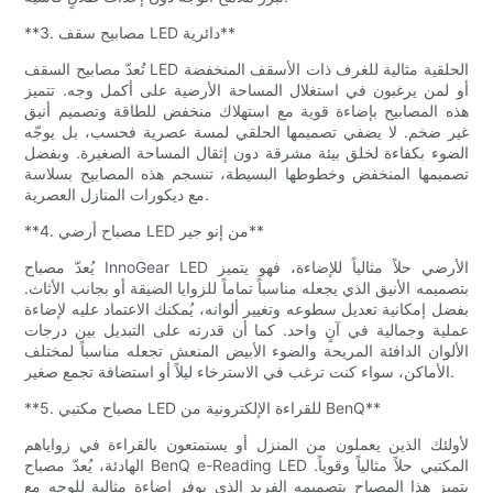
**3. مصابيح سقف LED دائرية**
تُعدّ مصابيح السقف LED الحلقية مثالية للغرف ذات الأسقف المنخفضة
أو لمن يرغبون في استغلال المساحة الأرضية على أكمل وجه. تتميز
هذه المصابيح بإضاءة قوية مع استهلاك منخفض للطاقة وتصميم أنيق
غير ضخم. لا يضفي تصميمها الحلقي لمسة عصرية فحسب، بل يوجّه
الضوء بكفاءة لخلق بيئة مشرقة دون إثقال المساحة الصغيرة. وبفضل
تصميمها المنخفض وخطوطها البسيطة، تنسجم هذه المصابيح بسلاسة
مع ديكورات المنازل العصرية.
**4. مصباح أرضي LED من إنو جير**
يُعدّ مصباح InnoGear LED الأرضي حلاً مثالياً للإضاءة، فهو يتميز
بتصميمه الأنيق الذي يجعله مناسباً تماماً للزوايا الضيقة أو بجانب الأثاث.
بفضل إمكانية تعديل سطوعه وتغيير ألوانه، يُمكنك الاعتماد عليه لإضاءة
عملية وجمالية في آنٍ واحد. كما أن قدرته على التبديل بين درجات
الألوان الدافئة المريحة والضوء الأبيض المنعش تجعله مناسباً لمختلف
الأماكن، سواء كنت ترغب في الاسترخاء ليلاً أو استضافة تجمع صغير.
**5. مصباح مكتبي LED للقراءة الإلكترونية من BenQ**
لأولئك الذين يعملون من المنزل أو يستمتعون بالقراءة في زواياهم
الهادئة، يُعدّ مصباح BenQ e-Reading LED المكتبي حلاً مثالياً وقوياً.
يتميز هذا المصباح بتصميمه الفريد الذي يوفر إضاءة مثالية للوجه مع