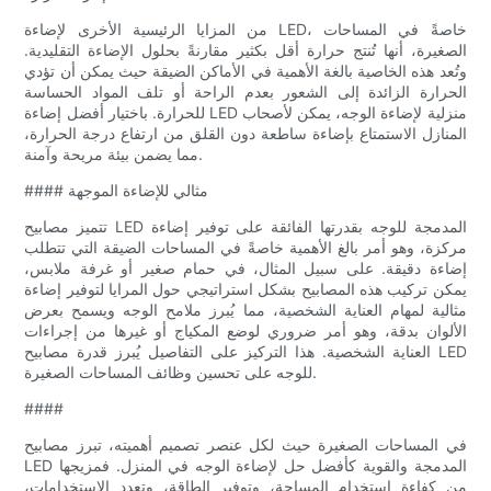
من المزايا الرئيسية الأخرى لإضاءة LED، خاصةً في المساحات
الصغيرة، أنها تُنتج حرارة أقل بكثير مقارنةً بحلول الإضاءة التقليدية.
وتُعد هذه الخاصية بالغة الأهمية في الأماكن الضيقة حيث يمكن أن تؤدي
الحرارة الزائدة إلى الشعور بعدم الراحة أو تلف المواد الحساسة
للحرارة. باختيار أفضل إضاءة LED منزلية لإضاءة الوجه، يمكن لأصحاب
المنازل الاستمتاع بإضاءة ساطعة دون القلق من ارتفاع درجة الحرارة،
مما يضمن بيئة مريحة وآمنة.
#### مثالي للإضاءة الموجهة
تتميز مصابيح LED المدمجة للوجه بقدرتها الفائقة على توفير إضاءة
مركزة، وهو أمر بالغ الأهمية خاصةً في المساحات الضيقة التي تتطلب
إضاءة دقيقة. على سبيل المثال، في حمام صغير أو غرفة ملابس،
يمكن تركيب هذه المصابيح بشكل استراتيجي حول المرايا لتوفير إضاءة
مثالية لمهام العناية الشخصية، مما يُبرز ملامح الوجه ويسمح بعرض
الألوان بدقة، وهو أمر ضروري لوضع المكياج أو غيرها من إجراءات
العناية الشخصية. هذا التركيز على التفاصيل يُبرز قدرة مصابيح LED
للوجه على تحسين وظائف المساحات الصغيرة.
####
في المساحات الصغيرة حيث لكل عنصر تصميم أهميته، تبرز مصابيح
LED المدمجة والقوية كأفضل حل لإضاءة الوجه في المنزل. فمزيجها
من كفاءة استخدام المساحة، وتوفير الطاقة، وتعدد الاستخدامات،