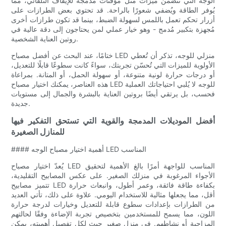
الوجه التي تتضمن ميزات مثل مؤقتات مدمجة للإيقاف التلقائي، مما
يُوفر الطاقة ويُضفي شعورًا بالراحة. قد تحتوي بعض الطرازات على
أزرار تحكم تعمل باللمس لسهولة الضبط، بينما قد تكون طرازات أخرى
مُجهزة بتكبير مُدمج - وهو خيار عملي لمن يحتاجون إلى دقة عالية في
روتين العناية الشخصية.
ختامًا، عند البحث عن أفضل مصباح LED منزلي للوجه، تذكر أن تُعطي
الأولوية للميزات التي تُحسّن تجربتك، سواءً كانت سطوعًا قابلًا للتعديل،
أو درجات حرارة لونية متنوعة، أو سهولة الحمل، أو المتانة. بمراعاة
هذه العناصر، يمكنك اختيار مصباح LED للوجه لا يُلبي احتياجاتك العملية
فحسب، بل يرتقي أيضًا بروتين العناية بالبشرة والجمال إلى مستويات
جديدة.
أفضل الموديلات المدمجة والقوية التي تستحق التفكير فيها
للمنازل الصغيرة
#### أهمية اختيار مصباح الوجه LED المناسب
يُعدّ اختيار مصباح LED المناسب للواجهة أمرًا بالغ الأهمية لتحقيق
الأجواء المرغوبة في منزلك الصغير. على عكس المصابيح التقليدية،
تتميز مصابيح LED بكفاءة طاقة فائقة، وعمر أطول، وانبعاث حرارة
أقل، مما يجعلها مثالية للاستخدام اليومي. علاوة على ذلك، تأتي العديد
من الطرازات بإعدادات سطوع قابلة للتعديل وخيارات لدرجة حرارة
اللون، مما يسمح للمستخدمين بتخصيص تجربة الإضاءة وفقًا لحالتهم
المزاجية أو نشاطهم. في منزل صغير حيث لكل تفصيل أهميته، يمكن