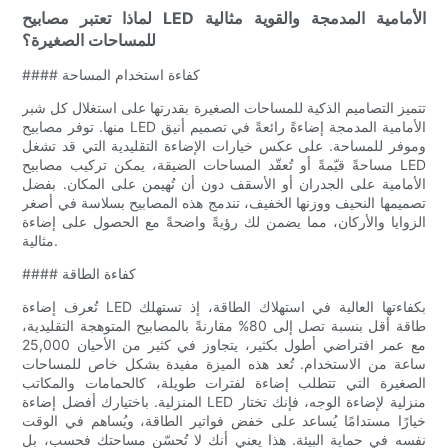
لماذا تعتبر مصابيح LED الأمامية المدمجة والقوية مثالية
للمساحات الصغيرة؟
#### كفاءة استخدام المساحة
تتميز التصاميم الذكية للمساحات الصغيرة بقدرتها على استغلال كل شبر
منها. توفر مصابيح LED الأمامية المدمجة إضاءةً رائعةً في تصميم أنيق
وموفر للمساحة. على عكس خيارات الإضاءة التقليدية التي قد تشغل
مساحةً قيّمةً أو تُعقّد المساحات الضيقة، يمكن تركيب مصابيح LED
الأمامية على الجدران أو الأسقف دون أن تُهيمن على المكان. بفضل
تصميمها النحيف ووزنها الخفيف، تندمج هذه المصابيح بسلاسة في أصغر
الزوايا والأركان، مما يضمن لك رؤيةً واضحةً مع الحصول على إضاءة
مثالية.
#### كفاءة الطاقة
تُعرف إضاءة LED بكفاءتها العالية في استهلاك الطاقة، إذ تستهلك
طاقة أقل بنسبة تصل إلى 80% مقارنةً بالمصابيح المتوهجة التقليدية،
مع عمر افتراضي أطول بكثير، يتجاوز في كثير من الأحيان 25,000
ساعة من الاستخدام. تُعد هذه الميزة مفيدة بشكل خاص للمساحات
الصغيرة التي تتطلب إضاءة لفترات طويلة، كالحمامات والمكاتب
المنزلية. باختيارك أفضل إضاءة LED منزلية لإضاءة الوجه، فإنك تختار
خيارًا مستدامًا يُساعد على خفض فواتير الطاقة، ويُساهم في الوقت
نفسه في حماية البيئة. هذا يعني أنك لا تُحسّن مساحتك فحسب، بل