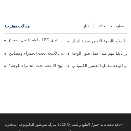
مقالات مقترحة
معلومات
حالات
أخبار
ما هو أفضل مصباح LED منزلي للوجه؟ دليل شامل للمشتري
 العلاج بالضوء الأحمر صحة الجلد
وء الوجه LED الأحمر
حمر للوجه مقابل التقشير الكيميائي
ما هو مستوى الراحة لمصابيح الأشعة تحت الحمراء للوجه؟
حقوق الطبع والنشر © 2025 شركة سونغلور للتكنولوجيا المحدودة-www.sunglor-