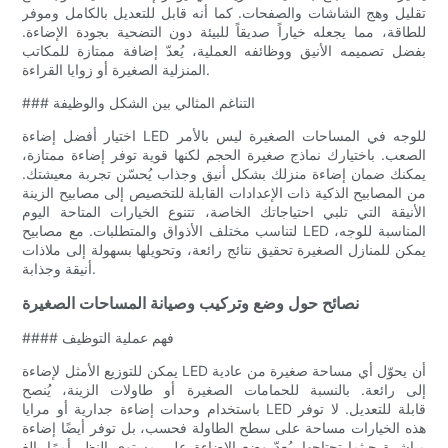
تقليل وهج الشاشات والصفحات. كما أنه قابل للتعديل بالكامل وموفر
للطاقة، مما يجعله خياراً صديقاً للبيئة دون التضحية بجودة الإضاءة.
بفضل تصميمه الأنيق ووظائفه العملية، يُعدّ إضافة ممتازة للمكاتب
المنزلية الصغيرة أو زوايا القراءة.
### التناغم المثالي بين الشكل والوظيفة
اختيار أفضل إضاءة LED للوجه في المساحات الصغيرة ليس بالأمر
الصعب. باختيارك نماذج صغيرة الحجم لكنها قوية توفر إضاءة ممتازة،
يمكنك ضمان إضاءة منزلك بشكل أنيق وجذاب يُحسّن تجربة معيشتك.
من المصابيح الذكية ذات الإعدادات القابلة للتخصيص إلى مصابيح الزينة
الأنيقة التي تلبي احتياجاتك الخاصة، تتنوع الخيارات المتاحة اليوم
لتناسب مختلف الأذواق والمتطلبات. مع مصابيح LED المناسبة للوجه،
يمكن للمنازل الصغيرة تحقيق نتائج رائعة، وتحويلها بسهولة إلى ملاذات
أنيقة وجذابة.
نصائح حول وضع وتركيب وصيانة المساحات الصغيرة
#### فهم عملية التوظيف
يمكن للتوزيع الأمثل لإضاءة LED أن يحوّل أي مساحة صغيرة من عادية
إلى رائعة. بالنسبة للحمامات الصغيرة أو طاولات الزينة، يُنصح
باستخدام وحدات إضاءة جدارية أو مرايا LED قابلة للتعديل. لا توفر
هذه الخيارات مساحة على سطح الطاولة فحسب، بل توفر أيضًا إضاءة
مباشرة حيثما تحتاجها. يُعدّ وضع الإضاءة على مستوى النظر أمرًا بالغ