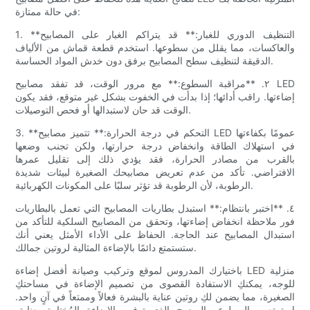
في حالة ممتازة:
1. **التنظيف الدوري للغبار:** قد يتراكم الغبار على المصابيح
والعاكسات، مما يقلل من سطوعها. استخدم قطعة قماش من الألياف
الدقيقة لتنظيف سطح المصابيح برفق دون خدش المواد الحساسة.
٢. **مراقبة السطوع:** مع مرور الوقت، قد تفقد مصابيح LED
إضاءتها. راقب أدائها؛ إذا بدأت في الخفوت بشكل غير متوقع، فقد يكون
الوقت قد حان لاستبدالها أو فحص التوصيلات.
3. **التحكم في درجة الحرارة:** تتميز مصابيح LED عمومًا بكفاءتها
في استهلاك الطاقة وانخفاض درجة حرارتها، ولكن تجنب وضعها
بالقرب من مصادر الحرارة، فقد يؤدي ذلك إلى تقليل عمرها
الافتراضي. تأكد من عدم تعريض مصابيحك الصغيرة لبيئات شديدة
الرطوبة، لأن الرطوبة قد تؤثر سلبًا على المكونات الكهربائية.
٤. **اختبر بانتظام:** استبدل بطاريات المصابيح التي تعمل بالبطاريات
فور ملاحظة انخفاض إضاءتها، وتحقق من المصابيح السلكية للتأكد من
استبدال المصابيح عند الحاجة. الحفاظ على الأداء الأمثل يعني أنك
ستستمتع دائمًا بالإضاءة المثالية لروتين جمالك.
باختيارك المدروس لموقع وتركيب وصيانة أفضل إضاءة LED منزلية
للوجه، يمكنكِ الاستفادة القصوى من تصميم الإضاءة في مساحتكِ
الصغيرة، مما يضمن لكِ روتين عناية بالبشرة فعالاً وممتعاً في آنٍ واحد.
استمتعي بالسطوع والوضوح الذي توفره الإضاءة المُختارة بعناية،