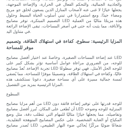
والجاذبية الجمالية، والتحكم الفعال في الحرارة، والإضاءة الموجهة،
يجعلها خيارًا لا غنى عنه لأصحاب المنازل الذين يسعون لخلق جو مريح
ومضاء جيدًا. ومع استمرارنا في تبني أسلوب الحياة البسيط وحلول
التصميم المبتكرة، توفر مصابيح LED هذه مزيجًا مثاليًا من العملية
والأناقة، مما يثبت أنه حتى في أصغر المساحات، تبقى الإضاءة الرائعة
في متناول اليد.
المزايا الرئيسية: سطوع، كفاءة في استهلاك الطاقة، وتصميم
موفر للمساحة
عند إضاءة المساحات الصغيرة، وخاصةً عند اختيار أفضل مصابيح LED
للوجه، من الضروري مراعاة عوامل أساسية تؤثر بشكل كبير على
تجربة الإضاءة. تُعدّ مصابيح LED للوجه الحل الأمثل، فهي توفر سطوعًا
عاليًا، وكفاءة في استهلاك الطاقة، وتصميمًا موفرًا للمساحة، مما يُضفي
لمسة جمالية مميزة على أي مساحة صغيرة. دعونا نستكشف هذه
المزايا الرئيسية بمزيد من التفصيل.
السطوع
من أهم مزايا مصابيح LED للوجه قدرتها على توفير إضاءة فائقة دون
أن تُطغى على المكان. تُبرز أفضل مصابيح LED المنزلية للوجه وضوحه
وتفاصيله، مما يجعلها خيارًا مثاليًا للمهام التي تتطلب دقة، مثل وضع
المكياج أو العناية الشخصية. على عكس المصابيح المتوهجة التقليدية،
تُصدر مصابيح LED شعاعًا ضوئيًا مركّزًا يُحاكي ضوء النهار الطبيعي،