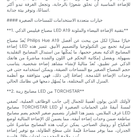
للإضاءة المناسبة أن تخلق شعورًا بالرحابة، وتجعل الغرفة تبدو أكثر
اتساعًا، وتوفر بيئة جذابة.
#### خيارات متعددة الاستخدامات للمساحات الصغيرة
**1. مصباح فيليبس الذكي LED A19 بتقنية الإضاءة البيضاء والملونة**
يُعدّ مصباح Philips Hue A19 خيارًا ممتازًا لكل من يبحث عن أفضل
إضاءة LED منزلية تجمع بين التكنولوجيا والتصميم الأنيق. تتميز هذه
المصابيح الذكية بصغر حجمها، ما يُمكّنها من استبدال المصابيح التقليدية
بسهولة. وبفضل إمكانية التحكم في اللون والشدة مباشرةً من هاتفك
الذكي عبر تطبيق، تُعدّ مثاليةً لإنشاء مشاهد إضاءة شخصية. يتناسب
حجم المصباح الصغير مع المساحات الضيقة، ويمكن استخدامه حتى في
وحدات الإضاءة المُدمجة. إضافةً إلى ذلك، فهي متوافقة مع أنظمة
المنزل الذكي المختلفة، ما يُسهّل دمجها في نظامك الحالي.
**2. مصابيح زينة LED من TORCHSTAR**
لأولئك الذين يولون أهميةً للجمال إلى جانب الوظائف العملية، تُضفي
مصابيح TORCHSTAR LED لمسةً أنيقةً على الحمامات الصغيرة أو
غرف الملابس. يتميز هذا الطراز بتصميمٍ صغير الحجم يضم مصابيح LED
ساطعة ضمن وحدات إضاءة أنيقة، مما يضمن لكِ الإضاءة المثالية لوضع
المكياج أو روتينكِ الصباحي. يمكن تركيب هذه المصابيح مباشرةً على
الجدران، مما يوفر مساحةً قيّمةً على سطح الطاولة، مع توفير إضاءة
تُبرز ملامح الوجه دون إحداث ظلالٍ قاسية.