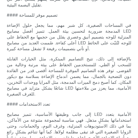
تقليل البصمة البيئية.
#### تصميم موفر للمساحة
في المساحات الصغيرة، كل شبر مهم، مما يجعل حلول الإضاءة
المدمجة ضرورية لتحسين بيئة العمل. تتميز أفضل مصابيح LED
المنزلية للوجه بتصميم أنيق وعصري يقلل من حجمها مع الحفاظ على
أعلى كفاءة. صُممت العديد من مصابيح LED للوجه لتُثبّت على الحائط
أو تأتي بتصميمات رفيعة لا تشغل مساحة كبيرة.
بالإضافة إلى ذلك، تتيح التصاميم المبتكرة، مثل الخيارات القابلة
للسحب أو الطي، للمستخدمين الحفاظ على بيئة مرتبة وخالية من
الفوضى. توفر هذه التصاميم الموفرة للمساحة أقصى قدر من الفائدة
دون التضحية بالجمال، مما يضمن اندماج الإضاءة بسلاسة مع ديكور
المكان. كما أصبح دمج الميزات المدمجة، مثل المرايا ووحدات التخزين،
شائعًا بشكل متزايد في مصابيح LED الأمامية، مما يعزز من ملاءمتها
للغرف الصغيرة.
#### تعدد الاستخدامات
إلى جانب وظيفتها الأساسية، تتميز مصابيح LED الأمامية بتعدد
استخداماتها بشكلٍ مذهل. فهي مناسبة لمجموعة متنوعة من الأماكن،
بما في ذلك الاستوديوهات المنزلية، وغرف النوم، والحمامات، وحتى
الزوايا الصغيرة التي قد تبقى مظلمة لولاها. كما أنها تتناغم بشكلٍ رائع
مع أنواع الإضاءة الأخرى لخلق طبقات من الإضاءة، مما يحقق توازناً