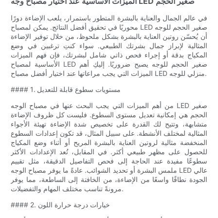
الميزات الأساسية عند اختيار مصباح وجه LED صغير الحجم
في عالم الجمال والعناية بالبشرة المتطور باستمرار، يلعب الإضاءة دورًا
محوريًا في تحقيق أفضل النتائج. يمكن لمصباح LED صغير الحجم للوجه
أن يُحسّن روتين العناية بالبشرة بشكل ملحوظ، من خلال توفير الإضاءة
المثالية لإبراز جمال بشرتك الطبيعي. سواء كنتِ ترغبين في وضع
المكياج بدقة أو إجراء فحص ذاتي شامل لبشرتك، فإن فهم الميزات
الأساسية لمصباح LED صغير الحجم للوجه يصبح ضروريًا. إليكِ أهم
الميزات التي يجب مراعاتها عند اختيار أفضل مصباح LED منزلي للوجه.
#### 1. مستويات سطوع قابلة للتعديل
من أهم الميزات التي يجب البحث عنها في مصباح الوجه LED صغير
الحجم هي إمكانية تعديل مستوى السطوع. فليست كل ظروف الإضاءة
متشابهة، وتتيح لك القدرة على تخصيص شدة الإضاءة تهيئة الأجواء
المثالية لمختلف الأنشطة. على سبيل المثال، قد تكون إعدادات السطوع
المنخفضة مثالية لروتين العناية بالبشرة المريح أو أثناء وضع المكياج
للحصول على مظهر طبيعي أكثر. في المقابل، تُعد الإعدادات الأكثر
سطوعًا مفيدة عند الحاجة إلى فحص التفاصيل الدقيقة، مثل تقييم
ملمس البشرة أو تحديد الشوائب. عادةً ما يوفر مصباح الوجه LED عالي
الجودة نطاقًا واسعًا من الإضاءة، من الخافتة إلى الساطعة، مما يوفر
مرونةً تناسب مختلف المهام والتفضيلات.
#### 2. خيارات درجة حرارة اللون