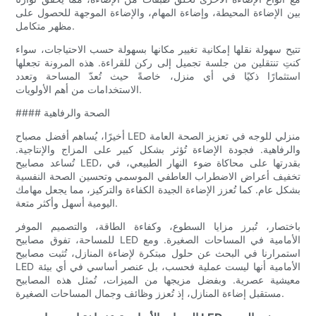
بين الإضاءة المحيطة، وإضاءة المهام، والإضاءة الموجهة للحصول على
مظهر متكامل.
تتيح سهولة نقلها إمكانية تغيير مكانها بسهولة حسب الاحتياجات، سواء
كنتِ تنتقلين من جلسة تجميل إلى ركن للقراءة. هذه المرونة تجعلها
استثمارًا ذكيًا في أي منزل، خاصةً حيث تُعدّ المساحة وتعدد
الاستخدامات من أهم الأولويات.
#### الصحة والرفاهية
أخيرًا، يُساهم أفضل مصباح LED منزلي للوجه في تعزيز الصحة العامة
والرفاهية. فجودة الإضاءة تُؤثر بشكل كبير على المزاج والإنتاجية.
تُساعد مصابيح LED، بقدرتها على محاكاة ضوء النهار الطبيعي، في
تخفيف أعراض الاضطراب العاطفي الموسمي وتحسين الصحة النفسية
بشكل عام. كما تُعزز الإضاءة الجيدة الكفاءة والتركيز، مما يجعل مهامك
اليومية أسهل وأكثر متعة.
باختصار، تُبرز مزايا السطوع، وكفاءة الطاقة، والتصميم الموفر
للمساحة، تفوق مصابيح LED الأمامية في المساحات الصغيرة. ومع
استمرارنا في البحث عن حلول مبتكرة لإضاءة المنازل، تُثبت مصابيح
LED الأمامية أنها ليست عملية فحسب، بل عنصر أساسي في أي بيئة
معيشية عصرية. وبفضل مزيجها من الميزات، تُمثل هذه المصابيح
مستقبل إضاءة المنازل، إذ تُعزز وظائف وجمال المساحات الصغيرة.