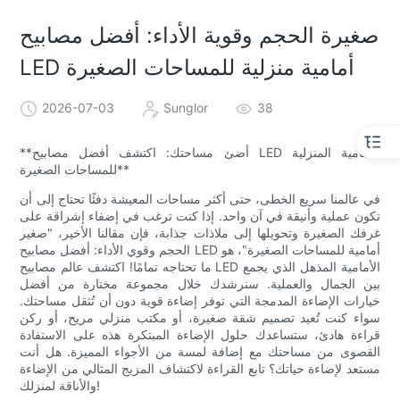
صغيرة الحجم وقوية الأداء: أفضل مصابيح
LED أمامية منزلية للمساحات الصغيرة
2026-07-03
Sunglor
38
**أضئ مساحتك: اكتشف أفضل مصابيح LED الأمامية المنزلية
للمساحات الصغيرة**
في عالمنا سريع الخطى، حتى أكثر مساحات المعيشة دفئًا تحتاج إلى أن
تكون عملية وأنيقة في آن واحد. إذا كنت ترغب في إضفاء إشراقة على
غرفك الصغيرة وتحويلها إلى ملاذات جذابة، فإن مقالنا الأخير، "صغير
الحجم وقوي الأداء: أفضل مصابيح LED أمامية للمساحات الصغيرة"، هو
ما تحتاجه تمامًا! اكتشف عالم مصابيح LED الأمامية المذهل الذي يجمع
بين الجمال والعملية. سنرشدك خلال مجموعة مختارة من أفضل
خيارات الإضاءة المدمجة التي توفر إضاءة قوية دون أن تُثقل مساحتك.
سواء كنت تُعيد تصميم شقة صغيرة، أو مكتب منزلي مريح، أو ركن
قراءة هادئ، ستساعدك حلول الإضاءة المبتكرة هذه على الاستفادة
القصوى من مساحتك مع إضافة لمسة من الأجواء المميزة. هل أنت
مستعد لإضاءة حياتك؟ تابع القراءة لاكتشاف المزيج المثالي من الإضاءة
والأناقة لمنزلك!