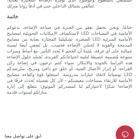
لتتألقي بجمالكِ الداخلي حتى في أدفأ زوايا منزلكِ.
خاتمة
ختامًا، ونحن نحتفل بعقدٍ من الخبرة في صناعة الإضاءة، ندعوكم
لاستكشاف الإمكانيات التحويلية لمصابيح LED الأمامية في المساحات
الصغيرة. تشكيلتنا المختارة بعناية من مصابيح LED الأمامية المنزلية
المدمجة والقوية لا تُحسّن الإضاءة فحسب، بل تُضفي أيضًا لمسة
جمالية على أي غرفة، مُثبتةً أن الحجم لا يُحدد التأثير. مع أنماط وميزات
متنوعة مُصممة خصيصًا لتلبية احتياجاتكم الفريدة، تُجسّد حلول الإضاءة
هذه التزامنا بالجودة والابتكار. سواء كنتم ترغبون في إضاءة ركن
القراءة، أو إبراز الأعمال الفنية، أو خلق جو دافئ ومريح، ستُرشدكم
توصياتنا لاتخاذ خيارات مدروسة. استغلوا قوة وكفاءة مصابيح LED
الأمامية للارتقاء بمساحات معيشتكم - لأن كل تفصيلة تُحدث فرقًا في
الإضاءة! شكرًا لاختياركم لنا كمصدركم الموثوق؛ نتطلع إلى إنارة
منازلكم لسنوات قادمة.
ابق على تواصل معنا