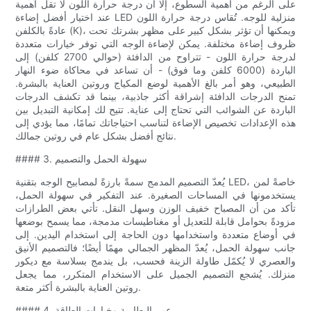
على الرغم من أهمية السطوع، إلا أن درجة حرارة اللون لا تقل أهمية
عند اختيار أفضل إضاءة LED منزلية للوجه. تُقاس درجة حرارة اللون
عادةً بالكلفن (K)، ويمكنها أن تؤثر بشكل كبير على مظهر بشرتك تحت
ظروف إضاءة مختلفة. يمكن لإضاءة الوجه التي توفر خيارات متعددة
لدرجة حرارة اللون - تتراوح من الدافئة (حوالي 2700 كلفن) إلى
الباردة (6000 كلفن وما فوق) - أن تساعد في محاكاة ضوء النهار
الطبيعي، وهو أمر بالغ الأهمية لوضع المكياج وروتين العناية بالبشرة.
تمنح الدرجات الدافئة إشراقة أكثر جاذبية، بينما قد تكشف الدرجات
الباردة عن الشوائب التي تحتاج إلى عناية. تتيح لك إمكانية التبديل بين
هذه الإعدادات تخصيص الإضاءة لتناسب احتياجاتك تمامًا، مما يؤدي إلى
نتائج أفضل بشكل عام في روتين جمالك.
#### 3. سهولة الحمل والتصميم
يُعدّ التصميم المدمج سمةً بارزةً لمصابيح الوجه بتقنية LED، خاصةً لمن
يستخدمونها في المساحات الصغيرة. عند التفكير في سهولة الحمل،
تأكد من أن المصباح خفيف الوزن وسهل النقل. تأتي بعض الطرازات
مزودةً بحوامل قابلة للتعديل أو مغناطيسات مدمجة، مما يسمح بوضعها
في أوضاع متعددة واستخدامها دون الحاجة إلى استخدام اليدين. إلى
جانب سهولة الحمل، يُعدّ المظهر الجمالي مهمًا أيضًا؛ فالتصميم الأنيق
والعصري لا يُكمّل طاولة الزينة فحسب، بل يندمج بسلاسة مع ديكور
منزلك. يُشجع التصميم الجميل على الاستخدام المتكرر، مما يجعل
روتين العناية بالبشرة أكثر متعة.
#### 4. عمر البطارية وخيارات الطاقة