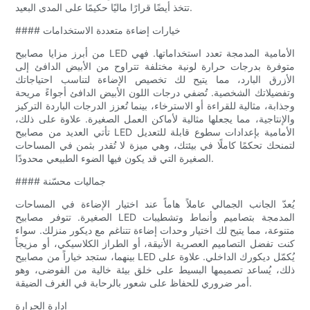
تتخذ أيضًا قرارًا ماليًا حكيمًا على المدى البعيد.
#### خيارات إضاءة متعددة الاستخدامات
من أبرز مزايا مصابيح LED الأمامية المدمجة تعدد استخداماتها. فهي
متوفرة بدرجات حرارة لونية مختلفة تتراوح من الأبيض الدافئ إلى
الأزرق البارد، مما يتيح لك تخصيص الإضاءة لتناسب احتياجاتك
وتفضيلاتك الشخصية. تُضفي درجات اللون الأبيض الدافئ أجواءً مريحة
وجذابة، مثالية للقراءة أو الاسترخاء، بينما تُعزز الدرجات الباردة التركيز
والإنتاجية، مما يجعلها مثالية لأماكن العمل الصغيرة. علاوة على ذلك،
تأتي العديد من مصابيح LED الأمامية بإعدادات سطوع قابلة للتعديل
لتمنحك تحكمًا كاملًا في بيئتك، وهي ميزة لا تُقدر بثمن في المساحات
الصغيرة التي قد يكون فيها الضوء الطبيعي محدودًا.
#### جماليات محسّنة
يُعدّ الجانب الجمالي عاملاً هاماً عند اختيار الإضاءة في المساحات
الصغيرة. تتوفر مصابيح LED المدمجة بتصاميم وأنماط وتشطيبات
متنوعة، مما يتيح لك اختيار وحدات إضاءة تتناغم مع ديكور منزلك. سواء
كنت تفضل التصاميم العصرية الأنيقة، أو الطراز الكلاسيكي، أو مزيجاً
بينهما، ستجد خياراً من مصابيح LED يُكمّل ديكورك الداخلي. علاوة على
ذلك، يُساعد تصميمها البسيط على خلق بيئة خالية من الفوضى، وهو
أمر ضروري للحفاظ على شعور بالرحابة في الغرف الضيقة.
إدارة الحرارة