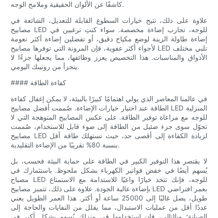
كاشفًا عن الألوان الحقيقية وملامح الوجه.
علاوة على ذلك، تتيح خيارات السطوع القابلة للتعديل، الشائعة في
مصابيح LED للوجه، تجارب إضاءة مخصصة. سواء كنتِ ترغبين في
إضاءة طاولة الزينة لوضع مكياج دقيق، أو تفضلين إضاءة أكثر نعومة
لأجواء أكثر عفوية، فإن المرونة التي توفرها مصابيح LED تلبي مختلف
الأذواق والمناسبات. هذا التخصيص يعزز وظائفها، مما يجعلها جزءًا لا
يتجزأ من روتينك اليومي.
#### كفاءة الطاقة
في عالمنا المعاصر الذي يولي اهتمامًا كبيرًا بالبيئة، لا يمكن إغفال كفاءة
الطاقة عند اختيار خيارات الإضاءة. صُممت أفضل مصابيح LED المنزلية
للوجه مع مراعاة توفير الطاقة. على عكس المصابيح المتوهجة التي لا
تحوّل سوى جزء ضئيل من الطاقة إلى ضوء قابل للاستخدام، صُممت
مصابيح LED لزيادة الكفاءة إلى أقصى حد، حيث تستهلك طاقة أقل
بنسبة 80% تقريبًا من الإضاءة التقليدية.
لا يقتصر هذا التوفير الكبير في الطاقة على حماية البيئة فحسب، بل
يُسهم أيضًا في خفض فواتير الكهرباء بشكل ملحوظ. باستثمارك في
مصباح LED للوجه، فإنك تتخذ خيارًا واعيًا للاستدامة مع الاستمتاع
بإضاءة عالية الجودة. علاوة على ذلك، تتميز مصابيح LED بعمر افتراضي
طويل، يصل غالبًا إلى 25000 ساعة أو أكثر. هذا العمر الطويل يعني
عددًا أقل من عمليات الاستبدال، مما يقلل من النفايات والحاجة إلى
الصيانة؛ وبالتالي، فإن استخدامها في منزلك يُسهم بشكل أكبر في