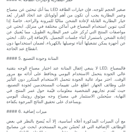
بما أنكِ تبحثين عن مصباح LED صغير الحجم للوجه، فإن خيارات الطاقة
وعمر البطارية يجب أن تكون من أهم أولوياتكِ عند اتخاذ القرار. يُعد
خيار البطارية القابلة لإعادة الشحن مثاليًا للمرونة والراحة، خاصةً إذا
كنتِ تنوين استخدام المصباح في أماكن مختلفة في منزلكِ. ابحثي عن
مواصفات المنتج التي تُركز على عمر البطارية الطويل، مما يُغنيكِ عن
إعادة الشحن باستمرار أثناء جلسات التجميل. بالإضافة إلى ذلك، ابحثي
عن أجهزة يمكن تشغيلها أثناء توصيلها بالكهرباء، لضمان استخدامها دون
انقطاع عند الحاجة.
#### 5. المتانة وجودة التصنيع
لا ينبغي إغفال المتانة عند اختيار مصباح الوجه بتقنية LED. فالمصباح
عالي الجودة يتحمل الاستخدام اليومي ويحافظ على أدائه مع مرور
الوقت. اختر مواد عالية الجودة تتحمل الاستخدام المتكرر دون التأثير
على وظائف الجهاز. اطلع على تقييمات المستخدمين لجودة التصنيع،
حيث تُقدم تجاربهم الشخصية معلومات قيّمة حول عمر المنتج. في
النهاية، سيُحسّن الاستثمار في مصباح وجه موثوق روتينك اليومي
ويساعدك على تحقيق النتائج المرجوة بكفاءة.
#### 6. ميزات إضافية
مع أن الميزات المذكورة أعلاه أساسية، إلا أنه يُنصح بالنظر في بعض
الوظائف الإضافية التي قد تُحسّن تجربة المستخدم. ابحث عن مصابيح