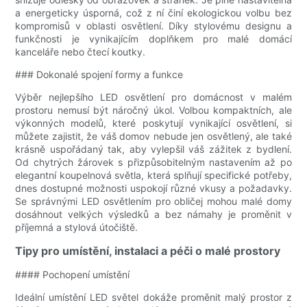
a energeticky úsporná, což z ní činí ekologickou volbu bez
kompromisů v oblasti osvětlení. Díky stylovému designu a
funkčnosti je vynikajícím doplňkem pro malé domácí
kanceláře nebo čtecí koutky.
### Dokonalé spojení formy a funkce
Výběr nejlepšího LED osvětlení pro domácnost v malém
prostoru nemusí být náročný úkol. Volbou kompaktních, ale
výkonných modelů, které poskytují vynikající osvětlení, si
můžete zajistit, že váš domov nebude jen osvětlený, ale také
krásně uspořádaný tak, aby vylepšil váš zážitek z bydlení.
Od chytrých žárovek s přizpůsobitelným nastavením až po
elegantní koupelnová světla, která splňují specifické potřeby,
dnes dostupné možnosti uspokojí různé vkusy a požadavky.
Se správnými LED osvětlením pro obličej mohou malé domy
dosáhnout velkých výsledků a bez námahy je proměnit v
příjemná a stylová útočiště.
Tipy pro umístění, instalaci a péči o malé prostory
#### Pochopení umístění
Ideální umístění LED světel dokáže proměnit malý prostor z