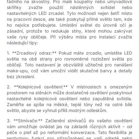
fádního na skvostný. Pro malé koupelny nebo umyvadlové
skříňky zvažte použití nástěnných svítidel nebo
nastavitelných LED zrcadel. Tyto možnosti nejen šetří místo
na pracovní desce, ale také poskytují přímé světlo tam, kde
ho nejvíce potřebujete. Umístění světel do úrovně očí je
zásadní, protože to redukuje stíny, které mohou zakrývat
vaše rysy obličeje. Při výběru místa pro instalaci zvažte
následující tipy:
1. **Zrcadlový odraz:** Pokud máte zrcadlo, umístěte LED
světla na obě strany pro rovnoměrné rozložení světla po
obličeji. Toto nastavení je obzvláště užitečné pro nanášení
make-upu, což vám umožní vidět skutečné barvy a detaily
bez zkreslení.
2. **Kolejnicové osvětlení:** V místnostech s omezeným
prostorem na stěnách může dostatečné osvětlení poskytnout
nastavitelné kolejnicové osvětlení nebo zapuštěná svítidla.
Zaměřte se spíše na měkké, teplé tóny než na ostré bílé
světlo, abyste se vyhnuli příliš modrým odleskům.
3. **Stmívače:** Začlenění stmívačů do vašeho osvětlení
vám umožňuje ovládat jas na základě různých aktivit – od
péče o pleť až po neformální konverzace. Tato flexibilita je
nezbytnou funkcí pro přizpůsobení se vaší náladě nebo