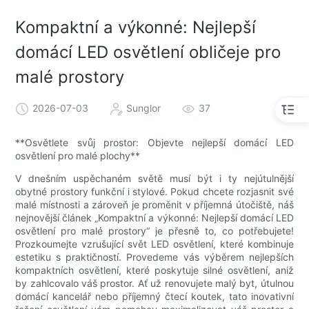
Kompaktní a výkonné: Nejlepší
domácí LED osvětlení obličeje pro
malé prostory
2026-07-03
Sunglor
37
**Osvětlete svůj prostor: Objevte nejlepší domácí LED
osvětlení pro malé plochy**
V dnešním uspěchaném světě musí být i ty nejútulnější
obytné prostory funkční i stylové. Pokud chcete rozjasnit své
malé místnosti a zároveň je proměnit v příjemná útočiště, náš
nejnovější článek „Kompaktní a výkonné: Nejlepší domácí LED
osvětlení pro malé prostory“ je přesně to, co potřebujete!
Prozkoumejte vzrušující svět LED osvětlení, které kombinuje
estetiku s praktičností. Provedeme vás výběrem nejlepších
kompaktních osvětlení, které poskytuje silné osvětlení, aniž
by zahlcovalo váš prostor. Ať už renovujete malý byt, útulnou
domácí kancelář nebo příjemný čtecí koutek, tato inovativní