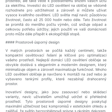
prostředí, ale také vede k podstatnému snížení vašich účtů
za elektřinu. Investicí do LED osvětlení na obličej se vědomě
rozhodnete pro udržitelnost a zároveň si můžete užívat
vysoce kvalitního osvětlení. LED světla mají navíc působivou
životnost, často až 25 000 hodin nebo déle. Tato životnost
se promítá do menšího počtu výměn, což snižuje odpad a
celkovou potřebu údržby; jejich použití ve vaší domácnosti
proto může dále přispět k ekologičtější stopě.
#### Prostorově úsporný design
V malých prostorách se počítá každý centimetr, takže
kompaktní osvětlovací řešení je klíčové pro optimalizaci
vašeho prostředí. Nejlepší domácí LED osvětlení obličeje se
obvykle dodává s elegantním a moderním designem, který
minimalizuje objem a zároveň maximalizuje funkčnost. Mnoho
LED osvětlení obličeje je navrženo k montáži na zeď nebo je
vybaveno tenkými profily, které nezabírají drahocenný
prostor.
Inovativní designy, jako jsou zasouvací nebo skládací
varianty, navíc uživatelům umožňují udržet si přehledné
prostředí. Tyto prostorově úsporné designy poskytují
maximální užitečnost bez kompromisů v estetickém ohledu a
zajišťují, že světlo bezproblémově splyne s okolním dekorem.