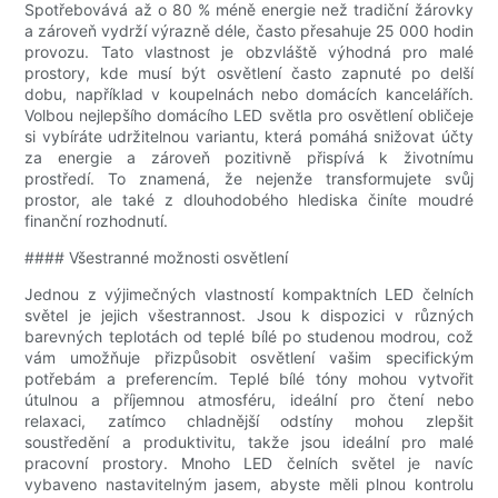
Spotřebovává až o 80 % méně energie než tradiční žárovky
a zároveň vydrží výrazně déle, často přesahuje 25 000 hodin
provozu. Tato vlastnost je obzvláště výhodná pro malé
prostory, kde musí být osvětlení často zapnuté po delší
dobu, například v koupelnách nebo domácích kancelářích.
Volbou nejlepšího domácího LED světla pro osvětlení obličeje
si vybíráte udržitelnou variantu, která pomáhá snižovat účty
za energie a zároveň pozitivně přispívá k životnímu
prostředí. To znamená, že nejenže transformujete svůj
prostor, ale také z dlouhodobého hlediska činíte moudré
finanční rozhodnutí.
#### Všestranné možnosti osvětlení
Jednou z výjimečných vlastností kompaktních LED čelních
světel je jejich všestrannost. Jsou k dispozici v různých
barevných teplotách od teplé bílé po studenou modrou, což
vám umožňuje přizpůsobit osvětlení vašim specifickým
potřebám a preferencím. Teplé bílé tóny mohou vytvořit
útulnou a příjemnou atmosféru, ideální pro čtení nebo
relaxaci, zatímco chladnější odstíny mohou zlepšit
soustředění a produktivitu, takže jsou ideální pro malé
pracovní prostory. Mnoho LED čelních světel je navíc
vybaveno nastavitelným jasem, abyste měli plnou kontrolu