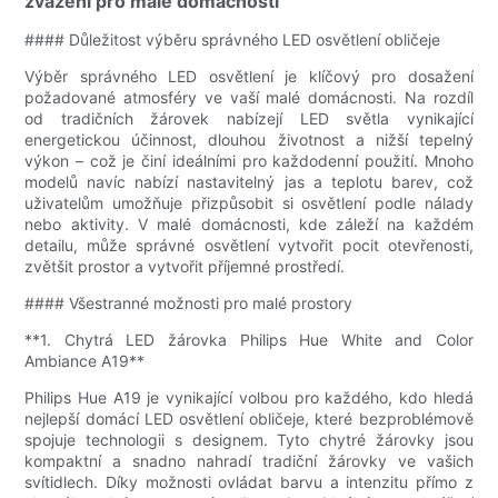
zvážení pro malé domácnosti
#### Důležitost výběru správného LED osvětlení obličeje
Výběr správného LED osvětlení je klíčový pro dosažení
požadované atmosféry ve vaší malé domácnosti. Na rozdíl
od tradičních žárovek nabízejí LED světla vynikající
energetickou účinnost, dlouhou životnost a nižší tepelný
výkon – což je činí ideálními pro každodenní použití. Mnoho
modelů navíc nabízí nastavitelný jas a teplotu barev, což
uživatelům umožňuje přizpůsobit si osvětlení podle nálady
nebo aktivity. V malé domácnosti, kde záleží na každém
detailu, může správné osvětlení vytvořit pocit otevřenosti,
zvětšit prostor a vytvořit příjemné prostředí.
#### Všestranné možnosti pro malé prostory
**1. Chytrá LED žárovka Philips Hue White and Color
Ambiance A19**
Philips Hue A19 je vynikající volbou pro každého, kdo hledá
nejlepší domácí LED osvětlení obličeje, které bezproblémově
spojuje technologii s designem. Tyto chytré žárovky jsou
kompaktní a snadno nahradí tradiční žárovky ve vašich
svítidlech. Díky možnosti ovládat barvu a intenzitu přímo z