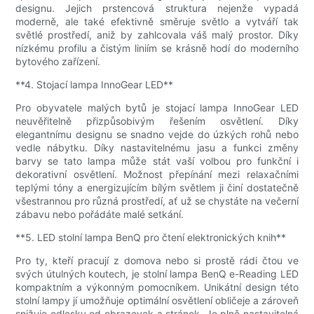
designu. Jejich prstencová struktura nejenže vypadá
moderně, ale také efektivně směruje světlo a vytváří tak
světlé prostředí, aniž by zahlcovala váš malý prostor. Díky
nízkému profilu a čistým liniím se krásně hodí do moderního
bytového zařízení.
**4. Stojací lampa InnoGear LED**
Pro obyvatele malých bytů je stojací lampa InnoGear LED
neuvěřitelně přizpůsobivým řešením osvětlení. Díky
elegantnímu designu se snadno vejde do úzkých rohů nebo
vedle nábytku. Díky nastavitelnému jasu a funkci změny
barvy se tato lampa může stát vaší volbou pro funkční i
dekorativní osvětlení. Možnost přepínání mezi relaxačními
teplými tóny a energizujícím bílým světlem ji činí dostatečně
všestrannou pro různá prostředí, ať už se chystáte na večerní
zábavu nebo pořádáte malé setkání.
**5. LED stolní lampa BenQ pro čtení elektronických knih**
Pro ty, kteří pracují z domova nebo si prostě rádi čtou ve
svých útulných koutech, je stolní lampa BenQ e-Reading LED
kompaktním a výkonným pomocníkem. Unikátní design této
stolní lampy jí umožňuje optimální osvětlení obličeje a zároveň
snižuje odlesky od obrazovek a stránek. Je plně nastavitelná