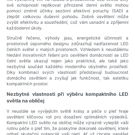
své schopnosti replikovat přirozené denní světlo mohou
pomoci zmírnit účinky sezónní afektivní poruchy (SAD) a
zlepšit celkovou duševní pohodu. Dobré osvětlení může
zvýšit efektivitu a soustředění, což vám usnadní a zpříjemní
každodenní úkoly.
Stručně řečeno, výhody jasu, energetické účinnosti a
prostorově úsporného designu zdůrazňují nadřazenost LED
čelních světel v malých prostorech. Vzhledem k neustálému
hledání inovativních řešení pro osvětlení domácností se LED
čelní světla ukazují nejen jako praktická, ale také jako
nezbytná součást každého moderního obytného prostředí.
Díky kombinaci svých vlastností představují budoucnost
domácího osvětlení a zvyšují jak funkčnost, tak estetiku
kompaktních prostor.
Nezbytné vlastnosti při výběru kompaktního LED
světla na obličej
V neustále se vyvíjejícím světě krásy a péče o pleť hraje
osvětlení klíčovou roli pro dosažení optimálních výsledků.
Kompaktní LED světlo na obličej může výrazně vylepšit vaši
rutinu péče o pleť tím, že poskytne dokonalé osvětlení, které
odhalí skutečný potenciál vaší pleti. Ať už chcete nanášet