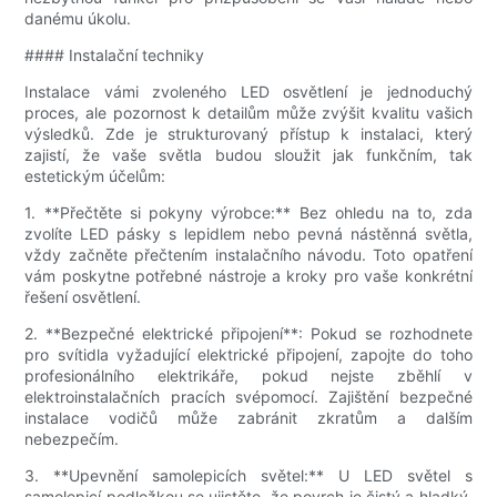
danému úkolu.
#### Instalační techniky
Instalace vámi zvoleného LED osvětlení je jednoduchý
proces, ale pozornost k detailům může zvýšit kvalitu vašich
výsledků. Zde je strukturovaný přístup k instalaci, který
zajistí, že vaše světla budou sloužit jak funkčním, tak
estetickým účelům:
1. **Přečtěte si pokyny výrobce:** Bez ohledu na to, zda
zvolíte LED pásky s lepidlem nebo pevná nástěnná světla,
vždy začněte přečtením instalačního návodu. Toto opatření
vám poskytne potřebné nástroje a kroky pro vaše konkrétní
řešení osvětlení.
2. **Bezpečné elektrické připojení**: Pokud se rozhodnete
pro svítidla vyžadující elektrické připojení, zapojte do toho
profesionálního elektrikáře, pokud nejste zběhlí v
elektroinstalačních pracích svépomocí. Zajištění bezpečné
instalace vodičů může zabránit zkratům a dalším
nebezpečím.
3. **Upevnění samolepicích světel:** U LED světel s
samolepicí podložkou se ujistěte, že povrch je čistý a hladký.