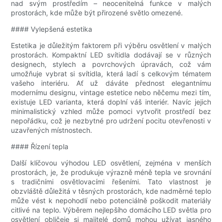
nad svým prostředím – neocenitelná funkce v malých
prostorách, kde může být přirozené světlo omezené.
#### Vylepšená estetika
Estetika je důležitým faktorem při výběru osvětlení v malých
prostorách. Kompaktní LED svítidla dodávají se v různých
designech, stylech a povrchových úpravách, což vám
umožňuje vybrat si svítidla, která ladí s celkovým tématem
vašeho interiéru. Ať už dáváte přednost elegantnímu
modernímu designu, vintage estetice nebo něčemu mezi tím,
existuje LED varianta, která doplní váš interiér. Navíc jejich
minimalistický vzhled může pomoci vytvořit prostředí bez
nepořádku, což je nezbytné pro udržení pocitu otevřenosti v
uzavřených místnostech.
#### Řízení tepla
Další klíčovou výhodou LED osvětlení, zejména v menších
prostorách, je, že produkuje výrazně méně tepla ve srovnání
s tradičními osvětlovacími řešeními. Tato vlastnost je
obzvláště důležitá v těsných prostorách, kde nadměrné teplo
může vést k nepohodlí nebo potenciálně poškodit materiály
citlivé na teplo. Výběrem nejlepšího domácího LED světla pro
osvětlení obličeje si majitelé domů mohou užívat jasného