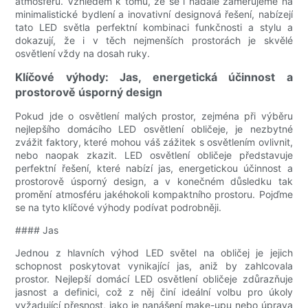
atmosféru. Vzhledem k tomu, že se i nadále zaměřujeme na
minimalistické bydlení a inovativní designová řešení, nabízejí
tato LED světla perfektní kombinaci funkčnosti a stylu a
dokazují, že i v těch nejmenších prostorách je skvělé
osvětlení vždy na dosah ruky.
Klíčové výhody: Jas, energetická účinnost a
prostorově úsporný design
Pokud jde o osvětlení malých prostor, zejména při výběru
nejlepšího domácího LED osvětlení obličeje, je nezbytné
zvážit faktory, které mohou váš zážitek s osvětlením ovlivnit,
nebo naopak zkazit. LED osvětlení obličeje představuje
perfektní řešení, které nabízí jas, energetickou účinnost a
prostorově úsporný design, a v konečném důsledku tak
promění atmosféru jakéhokoli kompaktního prostoru. Pojďme
se na tyto klíčové výhody podívat podrobněji.
#### Jas
Jednou z hlavních výhod LED světel na obličej je jejich
schopnost poskytovat vynikající jas, aniž by zahlcovala
prostor. Nejlepší domácí LED osvětlení obličeje zdůrazňuje
jasnost a definici, což z něj činí ideální volbu pro úkoly
vyžadující přesnost, jako je nanášení make-upu nebo úprava