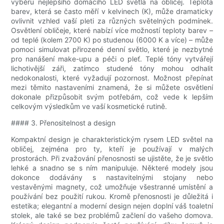
výběru nejlepšího domácího LED světla na obličej. Teplota
barev, která se často měří v kelvinech (K), může dramaticky
ovlivnit vzhled vaší pleti za různých světelných podmínek.
Osvětlení obličeje, které nabízí více možností teploty barev –
od teplé (kolem 2700 K) po studenou (6000 K a více) – může
pomoci simulovat přirozené denní světlo, které je nezbytné
pro nanášení make-upu a péči o pleť. Teplé tóny vytvářejí
lichotivější záři, zatímco studené tóny mohou odhalit
nedokonalosti, které vyžadují pozornost. Možnost přepínat
mezi těmito nastaveními znamená, že si můžete osvětlení
dokonale přizpůsobit svým potřebám, což vede k lepším
celkovým výsledkům ve vaší kosmetické rutině.
#### 3. Přenositelnost a design
Kompaktní design je charakteristickým rysem LED světel na
obličej, zejména pro ty, kteří je používají v malých
prostorách. Při zvažování přenosnosti se ujistěte, že je světlo
lehké a snadno se s ním manipuluje. Některé modely jsou
dokonce dodávány s nastavitelnými stojany nebo
vestavěnými magnety, což umožňuje všestranné umístění a
používání bez použití rukou. Kromě přenosnosti je důležitá i
estetika; elegantní a moderní design nejen doplní váš toaletní
stolek, ale také se bez problémů začlení do vašeho domova.