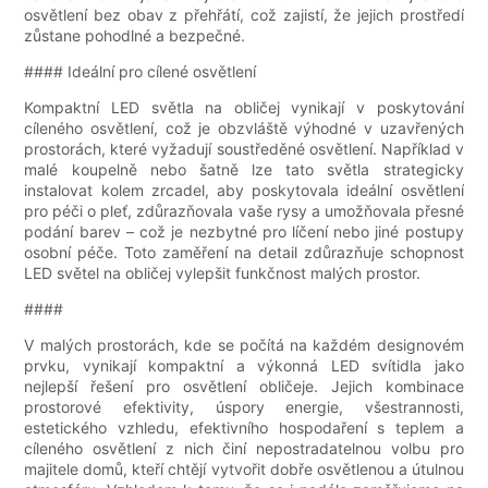
osvětlení bez obav z přehřátí, což zajistí, že jejich prostředí
zůstane pohodlné a bezpečné.
#### Ideální pro cílené osvětlení
Kompaktní LED světla na obličej vynikají v poskytování
cíleného osvětlení, což je obzvláště výhodné v uzavřených
prostorách, které vyžadují soustředěné osvětlení. Například v
malé koupelně nebo šatně lze tato světla strategicky
instalovat kolem zrcadel, aby poskytovala ideální osvětlení
pro péči o pleť, zdůrazňovala vaše rysy a umožňovala přesné
podání barev – což je nezbytné pro líčení nebo jiné postupy
osobní péče. Toto zaměření na detail zdůrazňuje schopnost
LED světel na obličej vylepšit funkčnost malých prostor.
####
V malých prostorách, kde se počítá na každém designovém
prvku, vynikají kompaktní a výkonná LED svítidla jako
nejlepší řešení pro osvětlení obličeje. Jejich kombinace
prostorové efektivity, úspory energie, všestrannosti,
estetického vzhledu, efektivního hospodaření s teplem a
cíleného osvětlení z nich činí nepostradatelnou volbu pro
majitele domů, kteří chtějí vytvořit dobře osvětlenou a útulnou