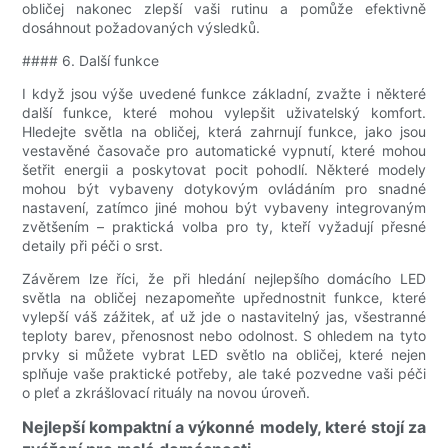
obličej nakonec zlepší vaši rutinu a pomůže efektivně
dosáhnout požadovaných výsledků.
#### 6. Další funkce
I když jsou výše uvedené funkce základní, zvažte i některé
další funkce, které mohou vylepšit uživatelský komfort.
Hledejte světla na obličej, která zahrnují funkce, jako jsou
vestavěné časovače pro automatické vypnutí, které mohou
šetřit energii a poskytovat pocit pohodlí. Některé modely
mohou být vybaveny dotykovým ovládáním pro snadné
nastavení, zatímco jiné mohou být vybaveny integrovaným
zvětšením – praktická volba pro ty, kteří vyžadují přesné
detaily při péči o srst.
Závěrem lze říci, že při hledání nejlepšího domácího LED
světla na obličej nezapomeňte upřednostnit funkce, které
vylepší váš zážitek, ať už jde o nastavitelný jas, všestranné
teploty barev, přenosnost nebo odolnost. S ohledem na tyto
prvky si můžete vybrat LED světlo na obličej, které nejen
splňuje vaše praktické potřeby, ale také pozvedne vaši péči
o pleť a zkrášlovací rituály na novou úroveň.
Nejlepší kompaktní a výkonné modely, které stojí za