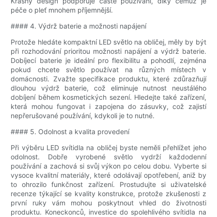
Krásný design podporuje časté používání, díky čemuž je
péče o pleť mnohem příjemnější.
#### 4. Výdrž baterie a možnosti napájení
Protože hledáte kompaktní LED světlo na obličej, měly by být
při rozhodování prioritou možnosti napájení a výdrž baterie.
Dobíjecí baterie je ideální pro flexibilitu a pohodlí, zejména
pokud chcete světlo používat na různých místech v
domácnosti. Zvažte specifikace produktu, které zdůrazňují
dlouhou výdrž baterie, což eliminuje nutnost neustálého
dobíjení během kosmetických sezení. Hledejte také zařízení,
která mohou fungovat i zapojena do zásuvky, což zajistí
nepřerušované používání, kdykoli je to nutné.
#### 5. Odolnost a kvalita provedení
Při výběru LED svítidla na obličej byste neměli přehlížet jeho
odolnost. Dobře vyrobené světlo vydrží každodenní
používání a zachová si svůj výkon po celou dobu. Vyberte si
vysoce kvalitní materiály, které odolávají opotřebení, aniž by
to ohrozilo funkčnost zařízení. Prostudujte si uživatelské
recenze týkající se kvality konstrukce, protože zkušenosti z
první ruky vám mohou poskytnout vhled do životnosti
produktu. Koneckonců, investice do spolehlivého svítidla na