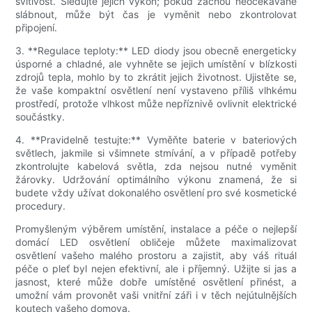
svítivost. Sledujte jejich výkon; pokud začnou neočekávaně
slábnout, může být čas je vyměnit nebo zkontrolovat
připojení.
3. **Regulace teploty:** LED diody jsou obecně energeticky
úsporné a chladné, ale vyhněte se jejich umístění v blízkosti
zdrojů tepla, mohlo by to zkrátit jejich životnost. Ujistěte se,
že vaše kompaktní osvětlení není vystaveno příliš vlhkému
prostředí, protože vlhkost může nepříznivě ovlivnit elektrické
součástky.
4. **Pravidelně testujte:** Vyměňte baterie v bateriových
světlech, jakmile si všimnete stmívání, a v případě potřeby
zkontrolujte kabelová světla, zda nejsou nutné vyměnit
žárovky. Udržování optimálního výkonu znamená, že si
budete vždy užívat dokonalého osvětlení pro své kosmetické
procedury.
Promyšleným výběrem umístění, instalace a péče o nejlepší
domácí LED osvětlení obličeje můžete maximalizovat
osvětlení vašeho malého prostoru a zajistit, aby váš rituál
péče o pleť byl nejen efektivní, ale i příjemný. Užijte si jas a
jasnost, které může dobře umístěné osvětlení přinést, a
umožní vám provonět vaši vnitřní záři i v těch nejútulnějších
koutech vašeho domova.