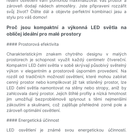
řešení osvětlení vám pomohou maximalizovat váš prostor a
zároveň dodají nádech atmosféry. Jste připraveni rozzářit
svůj život? Čtěte dál a objevte perfektní kombinaci jasu a
stylu pro váš domov!
Proč jsou kompaktní a výkonná LED světla na
obličej ideální pro malé prostory
#### Prostorová efektivita
Charakteristickým znakem chytrého designu v malých
prostorech je schopnost využít každý centimetr čtvereční.
Kompaktní LED čelní světla v sobě skrývají působivý světelný
výkon v elegantním a prostorově úsporném provedení. Na
rozdíl od tradičních možností osvětlení, které mohou zabírat
cenný prostor nebo komplikovat již tak stísněný prostor, lze
LED čelní světla namontovat na stěny nebo stropy, aniž by
zahlcovala daný prostor. Jejich štíhlé profily a nízká hmotnost
jim umožňují bezproblémově splynout s těmi nejmenšími
zákoutími a skulinami, což zajišťuje přehledné zorné pole a
zároveň optimální osvětlení.
#### Energetická účinnost
LED osvětlení je známé svou energetickou účinností.