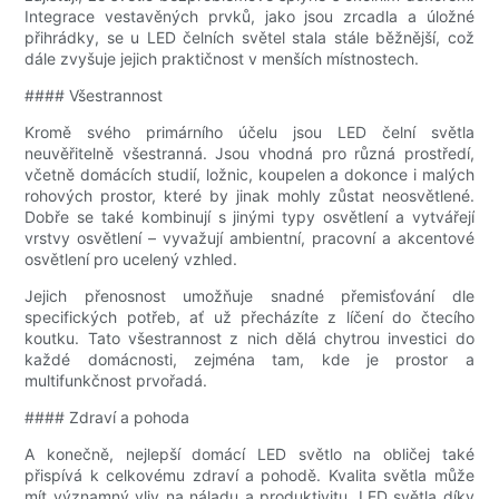
Integrace vestavěných prvků, jako jsou zrcadla a úložné
přihrádky, se u LED čelních světel stala stále běžnější, což
dále zvyšuje jejich praktičnost v menších místnostech.
#### Všestrannost
Kromě svého primárního účelu jsou LED čelní světla
neuvěřitelně všestranná. Jsou vhodná pro různá prostředí,
včetně domácích studií, ložnic, koupelen a dokonce i malých
rohových prostor, které by jinak mohly zůstat neosvětlené.
Dobře se také kombinují s jinými typy osvětlení a vytvářejí
vrstvy osvětlení – vyvažují ambientní, pracovní a akcentové
osvětlení pro ucelený vzhled.
Jejich přenosnost umožňuje snadné přemisťování dle
specifických potřeb, ať už přecházíte z líčení do čtecího
koutku. Tato všestrannost z nich dělá chytrou investici do
každé domácnosti, zejména tam, kde je prostor a
multifunkčnost prvořadá.
#### Zdraví a pohoda
A konečně, nejlepší domácí LED světlo na obličej také
přispívá k celkovému zdraví a pohodě. Kvalita světla může
mít významný vliv na náladu a produktivitu. LED světla díky