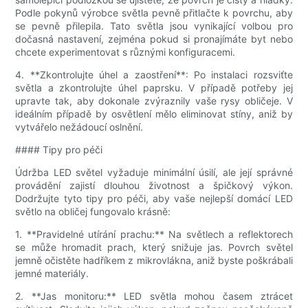
Podle pokynů výrobce světla pevně přitlačte k povrchu, aby
se pevně přilepila. Tato světla jsou vynikající volbou pro
dočasná nastavení, zejména pokud si pronajímáte byt nebo
chcete experimentovat s různými konfiguracemi.
4. **Zkontrolujte úhel a zaostření**: Po instalaci rozsviťte
světla a zkontrolujte úhel paprsku. V případě potřeby jej
upravte tak, aby dokonale zvýraznily vaše rysy obličeje. V
ideálním případě by osvětlení mělo eliminovat stíny, aniž by
vytvářelo nežádoucí oslnění.
#### Tipy pro péči
Údržba LED světel vyžaduje minimální úsilí, ale její správné
provádění zajistí dlouhou životnost a špičkový výkon.
Dodržujte tyto tipy pro péči, aby vaše nejlepší domácí LED
světlo na obličej fungovalo krásně:
1. **Pravidelné utírání prachu:** Na světlech a reflektorech
se může hromadit prach, který snižuje jas. Povrch světel
jemně očistěte hadříkem z mikrovlákna, aniž byste poškrábali
jemné materiály.
2. **Jas monitoru:** LED světla mohou časem ztrácet