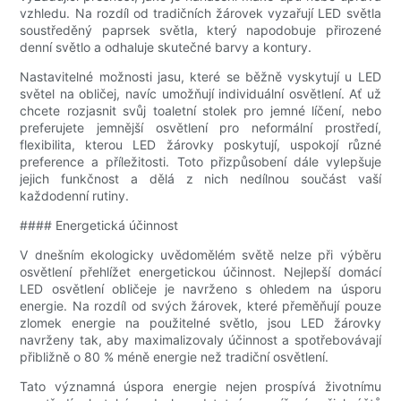
vzhledu. Na rozdíl od tradičních žárovek vyzařují LED světla
soustředěný paprsek světla, který napodobuje přirozené
denní světlo a odhaluje skutečné barvy a kontury.
Nastavitelné možnosti jasu, které se běžně vyskytují u LED
světel na obličej, navíc umožňují individuální osvětlení. Ať už
chcete rozjasnit svůj toaletní stolek pro jemné líčení, nebo
preferujete jemnější osvětlení pro neformální prostředí,
flexibilita, kterou LED žárovky poskytují, uspokojí různé
preference a příležitosti. Toto přizpůsobení dále vylepšuje
jejich funkčnost a dělá z nich nedílnou součást vaší
každodenní rutiny.
#### Energetická účinnost
V dnešním ekologicky uvědomělém světě nelze při výběru
osvětlení přehlížet energetickou účinnost. Nejlepší domácí
LED osvětlení obličeje je navrženo s ohledem na úsporu
energie. Na rozdíl od svých žárovek, které přeměňují pouze
zlomek energie na použitelné světlo, jsou LED žárovky
navrženy tak, aby maximalizovaly účinnost a spotřebovávají
přibližně o 80 % méně energie než tradiční osvětlení.
Tato významná úspora energie nejen prospívá životnímu