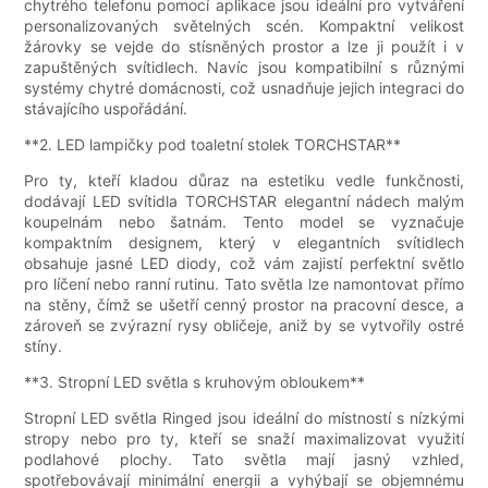
chytrého telefonu pomocí aplikace jsou ideální pro vytváření
personalizovaných světelných scén. Kompaktní velikost
žárovky se vejde do stísněných prostor a lze ji použít i v
zapuštěných svítidlech. Navíc jsou kompatibilní s různými
systémy chytré domácnosti, což usnadňuje jejich integraci do
stávajícího uspořádání.
**2. LED lampičky pod toaletní stolek TORCHSTAR**
Pro ty, kteří kladou důraz na estetiku vedle funkčnosti,
dodávají LED svítidla TORCHSTAR elegantní nádech malým
koupelnám nebo šatnám. Tento model se vyznačuje
kompaktním designem, který v elegantních svítidlech
obsahuje jasné LED diody, což vám zajistí perfektní světlo
pro líčení nebo ranní rutinu. Tato světla lze namontovat přímo
na stěny, čímž se ušetří cenný prostor na pracovní desce, a
zároveň se zvýrazní rysy obličeje, aniž by se vytvořily ostré
stíny.
**3. Stropní LED světla s kruhovým obloukem**
Stropní LED světla Ringed jsou ideální do místností s nízkými
stropy nebo pro ty, kteří se snaží maximalizovat využití
podlahové plochy. Tato světla mají jasný vzhled,
spotřebovávají minimální energii a vyhýbají se objemnému