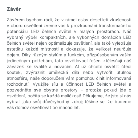
Závěr
Závěrem bychom rádi, že v rámci oslav desetiletí zkušeností
v oboru osvětlení zveme vás k prozkoumání transformačního
potenciálu LED čelních světel v malých prostorách. Náš
vybraný výběr kompaktních, ale výkonných domácích LED
čelních světel nejen optimalizuje osvětlení, ale také vylepšuje
estetiku každé místnosti a dokazuje, že velikost neurčuje
dojem. Díky různým stylům a funkcím, přizpůsobeným vašim
jedinečným potřebám, tato osvětlovací řešení ztělesňují náš
závazek ke kvalitě a inovacím. Ať už chcete osvětlit čtecí
koutek, zvýraznit umělecká díla nebo vytvořit útulnou
atmosféru, naše doporučení vám pomohou činit informovaná
rozhodnutí. Využijte sílu a účinnost LED čelních světel a
pozvedněte své obytné prostory – protože pokud jde o
osvětlení, počítá se každá maličkost! Děkujeme, že jste si nás
vybrali jako svůj důvěryhodný zdroj; těšíme se, že budeme
váš domov osvětlovat po mnoho let.