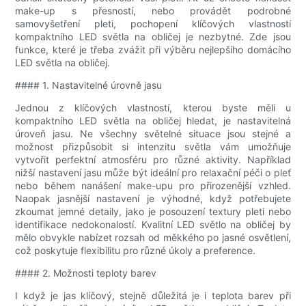
make-up s přesností, nebo provádět podrobné
samovyšetření pleti, pochopení klíčových vlastností
kompaktního LED světla na obličej je nezbytné. Zde jsou
funkce, které je třeba zvážit při výběru nejlepšího domácího
LED světla na obličej.
#### 1. Nastavitelné úrovně jasu
Jednou z klíčových vlastností, kterou byste měli u
kompaktního LED světla na obličej hledat, je nastavitelná
úroveň jasu. Ne všechny světelné situace jsou stejné a
možnost přizpůsobit si intenzitu světla vám umožňuje
vytvořit perfektní atmosféru pro různé aktivity. Například
nižší nastavení jasu může být ideální pro relaxační péči o pleť
nebo během nanášení make-upu pro přirozenější vzhled.
Naopak jasnější nastavení je výhodné, když potřebujete
zkoumat jemné detaily, jako je posouzení textury pleti nebo
identifikace nedokonalostí. Kvalitní LED světlo na obličej by
mělo obvykle nabízet rozsah od měkkého po jasné osvětlení,
což poskytuje flexibilitu pro různé úkoly a preference.
#### 2. Možnosti teploty barev
I když je jas klíčový, stejně důležitá je i teplota barev při