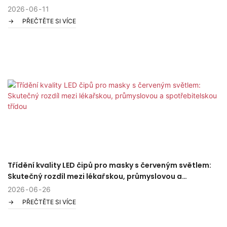
cesta poznamenaná frustrací a slábnoucím sebevědomím.
2026
06
11
PŘEČTĚTE SI VÍCE
Pravděpodobně jste vyzkoušeli šampony, vitamíny, možná jste se
dokonce smířili s klobouky. Ale co kdyby řešení bylo tak jednoduché
a vědecky ověřené jako světlo?
Vítejte ve světě čepiček pro terapii červeným světlem – neinvazivních
zařízení schválených FDA, která mění náš pohled na opětovný růst
vlasů.
Třídění kvality LED čipů pro masky s červeným světlem:
Skutečný rozdíl mezi lékařskou, průmyslovou a
spotřebitelskou třídou
2026
06
26
PŘEČTĚTE SI VÍCE