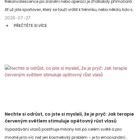
Rekonvalescence po zranění nebo operaci je zřídkakdy přímočará.
Ať už jste sportovec, který se touží vrátit k tréninku, nebo někdo, kdo se
potýká s pomalým hojením po chirurgickém zákroku, tento proces
2026
07
27
PŘEČTĚTE SI VÍCE
může být frustrující a bolestivý. I když odpočinek a rehabilitace
zůstávají nezbytné, terapie červeným světlem se stává silným,
neinvazivním nástrojem k urychlení přirozených regeneračních
procesů v těle, pomáhá k rychlejšímu uzavírání ran, rychlejšímu
ústupu bolesti a silnější obnově tkání.
Nechte si odrůst, co jste si mysleli, že je pryč: Jak terapie
červeným světlem stimuluje opětovný růst vlasů
Vypadávání vlasů postihuje miliony lidí po celém světě a pro
mnohé je to víc než jen kosmetický problém – je to emocionální