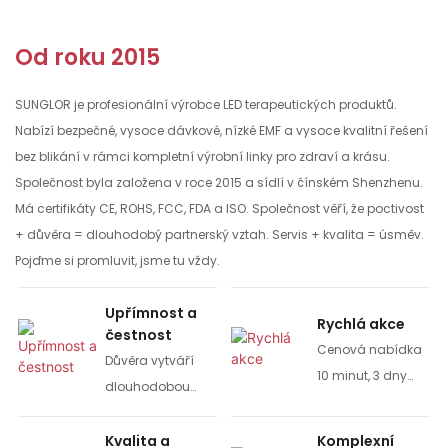
Od roku 2015
SUNGLOR je profesionální výrobce LED terapeutických produktů.
Nabízí bezpečné, vysoce dávkové, nízké EMF a vysoce kvalitní řešení
bez blikání v rámci kompletní výrobní linky pro zdraví a krásu.
Společnost byla založena v roce 2015 a sídlí v čínském Shenzhenu.
Má certifikáty CE, ROHS, FCC, FDA a ISO. Společnost věří, že poctivost
+ důvěra = dlouhodobý partnerský vztah. Servis + kvalita = úsměv.
Pojďme si promluvit, jsme tu vždy.
Upřímnost a
Rychlá akce
čestnost
Cenová nabídka
Důvěra vytváří
10 minut, 3 dny
dlouhodobou
pro vzorovou
strategickou
objednávku, 7-10
spolupráci.
Kvalita a
Komplexní