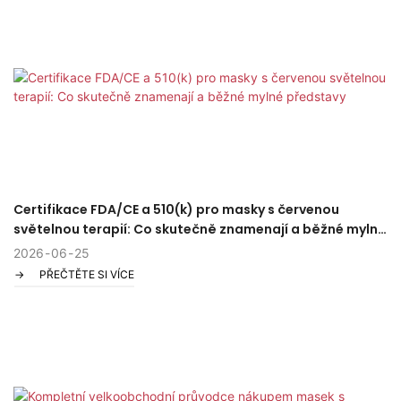
Certifikace FDA/CE a 510(k) pro masky s červenou
světelnou terapií: Co skutečně znamenají a běžné mylné
představy
2026
06
25
PŘEČTĚTE SI VÍCE