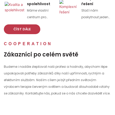
dní pro velkou
spolehlivost
řešení
objednávku.
Máme vlastní
Stačí nám
centrum pro
poskytnout jeden
testování kvality
výkres nebo
ČÍST DÁLE
výrobků a
vzorek a vše
kompletní
ostatní nechte na
COOPERATION
sortiment
nás. Náš tým pro
testovacích
vás vytvoří
Zákazníci po celém světě
zařízení; 100%
výkresy a vysoce
kompletní
kvalitní produkt.
Budeme i nadále zlepšovat naši profesi a hodnoty, abychom lépe
kontrola před
uspokojovali potřeby zákazníků díky naší upřímnosti, rychlým a
odesláním.
efektivním službám. Naším cílem je být předním světovým
výrobcem terapie červeným světlem a budovat dlouhodobé vztahy
se zákazníky. Kontaktujte nás, pokud se o nás chcete dozvědět více.