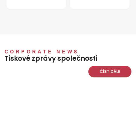
vidíme výsledky! Tato
anglickým návodem.
společnost inzerovala
Objednala jsem si ji asi
čepici přesně tak, jak je,
před týdnem a už
funguje přesně tak, jak
dorazila do Austrálie.
bylo uvedeno, a dorazila.
Vřele doporučuji.
Velmi dobře zabalená!
Děkujeme. Určitě jim
CORPORATE NEWS
Tiskové zprávy společnosti
znovu důvěřujeme.
Bobby a Liz
ČÍST DÁLE