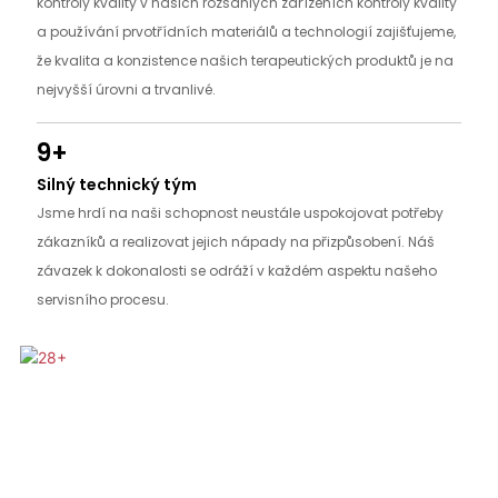
kontroly kvality v našich rozsáhlých zařízeních kontroly kvality
a používání prvotřídních materiálů a technologií zajišťujeme,
že kvalita a konzistence našich terapeutických produktů je na
nejvyšší úrovni a trvanlivé.
9+
Silný technický tým
Jsme hrdí na naši schopnost neustále uspokojovat potřeby
zákazníků a realizovat jejich nápady na přizpůsobení. Náš
závazek k dokonalosti se odráží v každém aspektu našeho
servisního procesu.