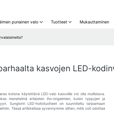
äimen punainen valo
Tuotteet
Mukauttaminen
nvalaisimelta?
 parhaalta kasvojen LED-kodin
as kotona käytettävä LED-valo kasvoille voi olla mullistava.
ehokas menetelmä erilaisten iho-ongelmien, kuten ryppyjen ja
yyn. Sunglorin LED-hoitotuotteet on suunniteltu tarjoamaan
ongelmiin. Tässä artikkelissa syvennymme siihen, mitä voit odottaa