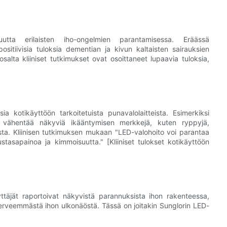
uutta erilaisten iho-ongelmien parantamisessa. Eräässä
ositiivisia tuloksia dementian ja kivun kaltaisten sairauksien
salta kliiniset tutkimukset ovat osoittaneet lupaavia tuloksia,
ia kotikäyttöön tarkoitetuista punavalolaitteista. Esimerkiksi
oi vähentää näkyviä ikääntymisen merkkejä, kuten ryppyjä,
ista. Kliinisen tutkimuksen mukaan "LED-valohoito voi parantaa
stasapainoa ja kimmoisuutta." [Kliiniset tulokset kotikäyttöön
ttäjät raportoivat näkyvistä parannuksista ihon rakenteessa,
terveemmästä ihon ulkonäöstä. Tässä on joitakin Sunglorin LED-