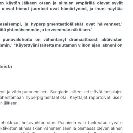
n käytön jälkeen otsan ja silmien ympärillä olevat syvät
 olevat hienot juonteet ovat hämärtyneet, ja ihoni näyttää
asaisempi, ja hyperpigmentaatioläiskät ovat hälvenneet."
 siitä yhtenäisemmän ja terveemmän näköisen."
punavalohoito on vähentänyt dramaattisesti aktiivisten
mmin."
"Käytettyäni laitetta muutaman viikon ajan, akneni on
loista
 ja värin paraneminen. Sunglorin laitteet edistävät ihosolujen
vähentämään hyperpigmentaatiota. Käyttäjät raportoivat usein
n jälkeen.
a tehokkaan hoitovaihtoehdon. Punainen valo tunkeutuu syvälle
 aktiivisten akneläiskien vähenemiseen ja olemassa olevan aknen