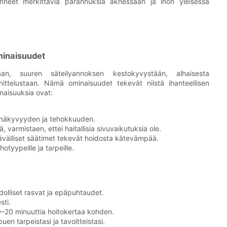
eet merkittäviä parannuksia aknessaan ja ihon yleisessä
ominaisuudet
staan, suuren säteilyannoksen kestokyvystään, alhaisesta
ittelustaan. Nämä ominaisuudet tekevät niistä ihanteellisen
inaisuuksia ovat:
 näkyvyyden ja tehokkuuden.
, varmistaen, ettei haitallisia sivuvaikutuksia ole.
ävälliset säätimet tekevät hoidosta kätevämpää.
otyypeille ja tarpeille.
dolliset rasvat ja epäpuhtaudet.
sti.
 10–20 minuuttia hoitokertaa kohden.
puen tarpeistasi ja tavoitteistasi.