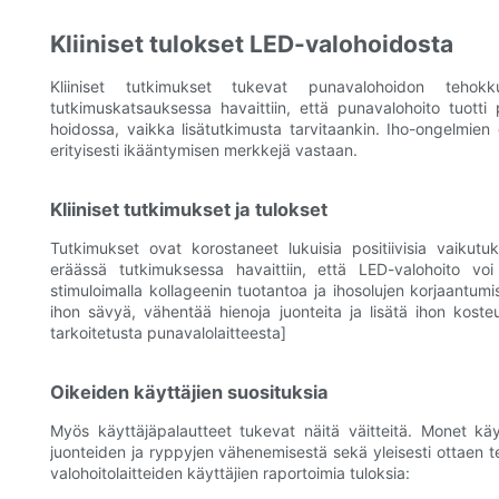
Kliiniset tulokset LED-valohoidosta
Kliiniset tutkimukset tukevat punavalohoidon tehokk
tutkimuskatsauksessa havaittiin, että punavalohoito tuotti p
hoidossa, vaikka lisätutkimusta tarvitaankin. Iho-ongelmien o
erityisesti ikääntymisen merkkejä vastaan.
Kliiniset tutkimukset ja tulokset
Tutkimukset ovat korostaneet lukuisia positiivisia vaikutuks
eräässä tutkimuksessa havaittiin, että LED-valohoito v
stimuloimalla kollageenin tuotantoa ja ihosolujen korjaantum
ihon sävyä, vähentää hienoja juonteita ja lisätä ihon kosteu
tarkoitetusta punavalolaitteesta]
Oikeiden käyttäjien suosituksia
Myös käyttäjäpalautteet tukevat näitä väitteitä. Monet käy
juonteiden ja ryppyjen vähenemisestä sekä yleisesti ottaen 
valohoitolaitteiden käyttäjien raportoimia tuloksia: