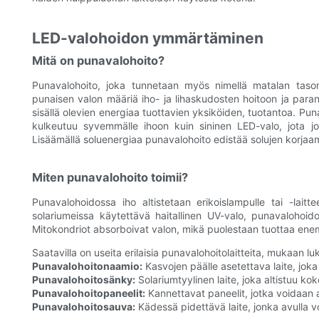
LED-valohoidon ymmärtäminen
Mitä on punavalohoito?
Punavalohoito, joka tunnetaan myös nimellä matalan tason
punaisen valon määriä iho- ja lihaskudosten hoitoon ja paran
sisällä olevien energiaa tuottavien yksiköiden, tuotantoa. 
kulkeutuu syvemmälle ihoon kuin sininen LED-valo, jota j
Lisäämällä soluenergiaa punavalohoito edistää solujen korjaam
Miten punavalohoito toimii?
Punavalohoidossa iho altistetaan erikoislampulle tai -laitt
solariumeissa käytettävä haitallinen UV-valo, punavalohoi
Mitokondriot absorboivat valon, mikä puolestaan ​​tuottaa en
Saatavilla on useita erilaisia ​​punavalohoitolaitteita, mukaan lu
Punavalohoitonaamio:
Kasvojen päälle asetettava laite, joka
Punavalohoitosänky:
Solariumtyylinen laite, joka altistuu kok
Punavalohoitopaneelit:
Kannettavat paneelit, jotka voidaan a
Punavalohoitosauva:
Kädessä pidettävä laite, jonka avulla voi