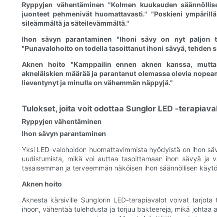
Ryppyjen vähentäminen
"Kolmen kuukauden säännöllise
juonteet pehmenivät huomattavasti."
"Poskieni ympärillä
sileämmältä ja säteilevämmältä."
Ihon sävyn parantaminen
"Ihoni sävy on nyt paljon t
"Punavalohoito on todella tasoittanut ihoni sävyä, tehden
Aknen hoito
"Kamppailin ennen aknen kanssa, mutta 
akneläiskien määrää ja parantanut olemassa olevia nopea
lieventynyt ja minulla on vähemmän näppyjä."
Tulokset, joita voit odottaa Sunglor LED -terapiava
Ryppyjen vähentäminen
Ihon sävyn parantaminen
Yksi LED-valohoidon huomattavimmista hyödyistä on ihon sävyn
uudistumista, mikä voi auttaa tasoittamaan ihon sävyä ja 
tasaisemman ja terveemmän näköisen ihon säännöllisen käytö
Aknen hoito
Aknesta kärsiville Sunglorin LED-terapiavalot voivat tarjot
ihoon, vähentää tulehdusta ja torjuu bakteereja, mikä johtaa