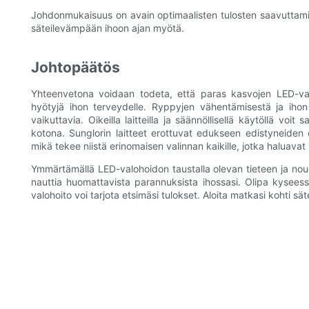
Johdonmukaisuus on avain optimaalisten tulosten saavuttami
säteilevämpään ihoon ajan myötä.
Johtopäätös
Yhteenvetona voidaan todeta, että paras kasvojen LED-valo 
hyötyjä ihon terveydelle. Ryppyjen vähentämisestä ja ihon
vaikuttavia. Oikeilla laitteilla ja säännöllisellä käytöllä 
kotona. Sunglorin laitteet erottuvat edukseen edistyneiden 
mikä tekee niistä erinomaisen valinnan kaikille, jotka haluava
Ymmärtämällä LED-valohoidon taustalla olevan tieteen ja noud
nauttia huomattavista parannuksista ihossasi. Olipa kyseess
valohoito voi tarjota etsimäsi tulokset. Aloita matkasi kohti sä