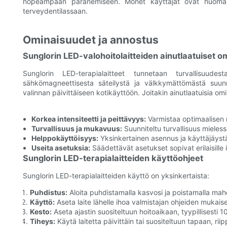
nopeampaan paranemiseen. Monet käyttäjät ovat huomann
terveydentilassaan.
Ominaisuudet ja annostus
Sunglorin LED-valohoitolaitteiden ainutlaatuiset 
Sunglorin LED-terapialaitteet tunnetaan turvallisuude
sähkömagneettisesta säteilystä ja välkkymättömästä suunn
valinnan päivittäiseen kotikäyttöön. Joitakin ainutlaatuisia om
Korkea intensiteetti ja peittävyys:
Varmistaa optimaalisen
Turvallisuus ja mukavuus:
Suunniteltu turvallisuus mielessä
Helppokäyttöisyys:
Yksinkertainen asennus ja käyttäjäyst
Useita asetuksia:
Säädettävät asetukset sopivat erilaisille ih
Sunglorin LED-terapialaitteiden käyttöohjeet
Sunglorin LED-terapialaitteiden käyttö on yksinkertaista:
Puhdistus:
Aloita puhdistamalla kasvosi ja poistamalla mah
Käyttö:
Aseta laite lähelle ihoa valmistajan ohjeiden mukaise
Kesto:
Aseta ajastin suositeltuun hoitoaikaan, tyypillisesti
Tiheys:
Käytä laitetta päivittäin tai suositeltuun tapaan, riip