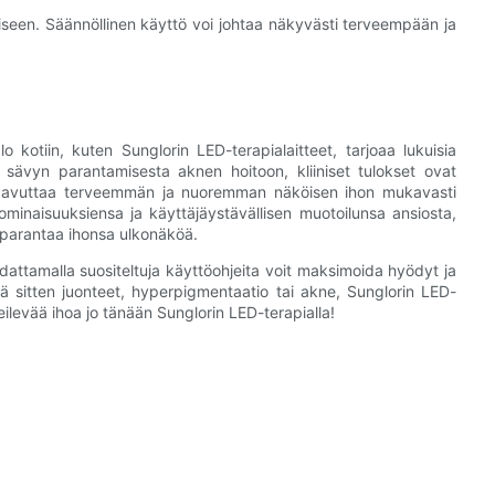
seen. Säännöllinen käyttö voi johtaa näkyvästi terveempään ja
kotiin, kuten Sunglorin LED-terapialaitteet, tarjoaa lukuisia
 sävyn parantamisesta aknen hoitoon, kliiniset tulokset ovat
voit saavuttaa terveemmän ja nuoremman näköisen ihon mukavasti
ominaisuuksiensa ja käyttäjäystävällisen muotoilunsa ansiosta,
t parantaa ihonsa ulkonäköä.
attamalla suositeltuja käyttöohjeita voit maksimoida hyödyt ja
ä sitten juonteet, hyperpigmentaatio tai akne, Sunglorin LED-
teilevää ihoa jo tänään Sunglorin LED-terapialla!