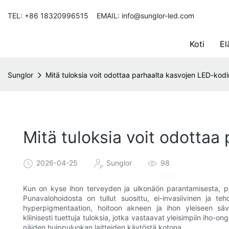
TEL: +86 18320996515 EMAIL: info@sunglor-led.com
Koti
El
Sunglor
Mitä tuloksia voit odottaa parhaalta kasvojen LED-kodi
Mitä tuloksia voit odottaa
2026-04-25
Sunglor
98
Kun on kyse ihon terveyden ja ulkonäön parantamisesta, par
Punavalohoidosta on tullut suosittu, ei-invasiivinen ja t
hyperpigmentaation, hoitoon akneen ja ihon yleiseen säv
kliinisesti tuettuja tuloksia, jotka vastaavat yleisimpiin iho-
näiden huippuluokan laitteiden käytöstä kotona.