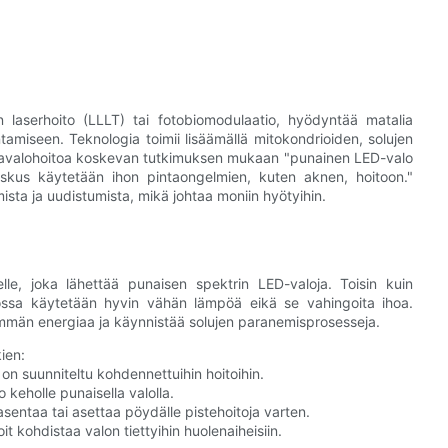
 laserhoito (LLLT) tai fotobiomodulaatio, hyödyntää matalia
tamiseen. Teknologia toimii lisäämällä mitokondrioiden, solujen
Punavalohoitoa koskevan tutkimuksen mukaan "punainen LED-valo
oskus käytetään ihon pintaongelmien, kuten aknen, hoitoon."
ista ja uudistumista, mikä johtaa moniin hyötyihin.
eelle, joka lähettää punaisen spektrin LED-valoja. Toisin kuin
dossa käytetään hyvin vähän lämpöä eikä se vahingoita ihoa.
emmän energiaa ja käynnistää solujen paranemisprosesseja.
kien:
 on suunniteltu kohdennettuihin hoitoihin.
o keholle punaisella valolla.
sentaa tai asettaa pöydälle pistehoitoja varten.
t kohdistaa valon tiettyihin huolenaiheisiin.