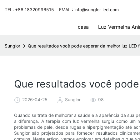
TEL: +86 18320996515 EMAIL: info@sunglor-led.com
casa
Luz Vermelha Ani
Sunglor
Que resultados você pode esperar da melhor luz LED f
Que resultados você pode 
2026-04-25
Sunglor
98
Quando se trata de melhorar a saúde e a aparência da sua pe
a diferença. A terapia com luz vermelha surgiu como um m
problemas de pele, desde rugas e hiperpigmentação até acn
Sunglor são projetados para fornecer resultados clinic
comuns. Neste artigo, vamos explorar em detalhes o que vo