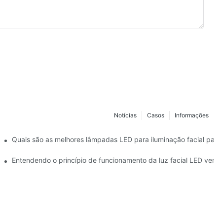
Notícias
Casos
Informações
inação facial em casa
Quais são as melhores lâmpadas LED para iluminação facial pa
melho e de LED?
Entendendo o princípio de funcionamento da luz facial LED verm