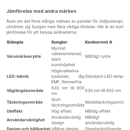
Jämförelse med andra märken
Även om det finns många märken av paneler för rödljusterapi,
utmärker sig Sunglor med flera viktiga fördelar. Här är en kort
jämförelse för att belysa skillnaderna:
Stämpla
Sunglor
Konkurrent A
Mycket
välrenommerad,
Varumärkesrykte
Måttligt rykte
stark
kundnöjdhet
Högkvalitativa
LED-teknik
lysdioder, låg
Standard-LED-lampor
EMF, flimmerfria
630 nm till 900
Våglängdsområde
630 nm till 850 nm
nm
Stort
Täckningsområde
Medeltäckningsområde
täckningsområde
Uteffekt
Hög effekt
Måttlig effekt
Användarvänlig
Måttligt
Användarvänlighet
design
användarvänlig
Design och hållbarhet
Hållbar design
Standardutförande