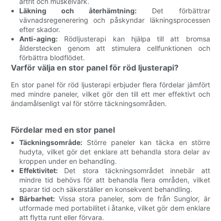
artrit och muskelvärk.
Läkning och återhämtning:
Det förbättrar
vävnadsregenerering och påskyndar läkningsprocessen
efter skador.
Anti-aging:
Rödljusterapi kan hjälpa till att bromsa
ålderstecken genom att stimulera cellfunktionen och
förbättra blodflödet.
Varför välja en stor panel för röd ljusterapi?
En stor panel för röd ljusterapi erbjuder flera fördelar jämfört
med mindre paneler, vilket gör den till ett mer effektivt och
ändamålsenligt val för större täckningsområden.
Fördelar med en stor panel
Täckningsområde:
Större paneler kan täcka en större
hudyta, vilket gör det enklare att behandla stora delar av
kroppen under en behandling.
Effektivitet:
Det stora täckningsområdet innebär att
mindre tid behövs för att behandla flera områden, vilket
sparar tid och säkerställer en konsekvent behandling.
Bärbarhet:
Vissa stora paneler, som de från Sunglor, är
utformade med portabilitet i åtanke, vilket gör dem enklare
att flytta runt eller förvara.