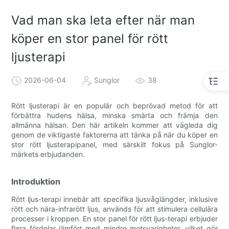
Vad man ska leta efter när man
köper en stor panel för rött
ljusterapi
2026-06-04
Sunglor
38
Rött ljusterapi är en populär och beprövad metod för att
förbättra hudens hälsa, minska smärta och främja den
allmänna hälsan. Den här artikeln kommer att vägleda dig
genom de viktigaste faktorerna att tänka på när du köper en
stor rött ljusterapipanel, med särskilt fokus på Sunglor-
märkets erbjudanden.
Introduktion
Rött ljus-terapi innebär att specifika ljusvåglängder, inklusive
rött och nära-infrarött ljus, används för att stimulera cellulära
processer i kroppen. En stor panel för rött ljus-terapi erbjuder
flera fördelar jämfört med mindre motsvarigheter, vilket gör