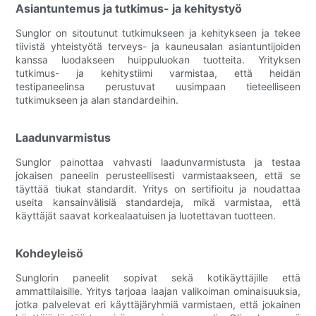
Asiantuntemus ja tutkimus- ja kehitystyö
Sunglor on sitoutunut tutkimukseen ja kehitykseen ja tekee
tiivistä yhteistyötä terveys- ja kauneusalan asiantuntijoiden
kanssa luodakseen huippuluokan tuotteita. Yrityksen
tutkimus- ja kehitystiimi varmistaa, että heidän
testipaneelinsa perustuvat uusimpaan tieteelliseen
tutkimukseen ja alan standardeihin.
Laadunvarmistus
Sunglor painottaa vahvasti laadunvarmistusta ja testaa
jokaisen paneelin perusteellisesti varmistaakseen, että se
täyttää tiukat standardit. Yritys on sertifioitu ja noudattaa
useita kansainvälisiä standardeja, mikä varmistaa, että
käyttäjät saavat korkealaatuisen ja luotettavan tuotteen.
Kohdeyleisö
Sunglorin paneelit sopivat sekä kotikäyttäjille että
ammattilaisille. Yritys tarjoaa laajan valikoiman ominaisuuksia,
jotka palvelevat eri käyttäjäryhmiä varmistaen, että jokainen