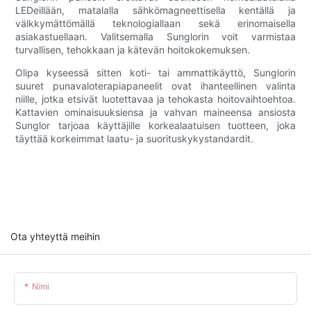
LEDeillään, matalalla sähkömagneettisella kentällä ja
välkkymättömällä teknologiallaan sekä erinomaisella
asiakastuellaan. Valitsemalla Sunglorin voit varmistaa
turvallisen, tehokkaan ja kätevän hoitokokemuksen.
Olipa kyseessä sitten koti- tai ammattikäyttö, Sunglorin
suuret punavaloterapiapaneelit ovat ihanteellinen valinta
niille, jotka etsivät luotettavaa ja tehokasta hoitovaihtoehtoa.
Kattavien ominaisuuksiensa ja vahvan maineensa ansiosta
Sunglor tarjoaa käyttäjille korkealaatuisen tuotteen, joka
täyttää korkeimmat laatu- ja suorituskykystandardit.
Ota yhteyttä meihin
Nimi