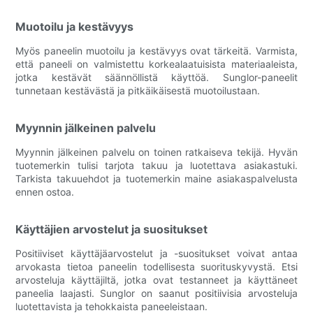
Muotoilu ja kestävyys
Myös paneelin muotoilu ja kestävyys ovat tärkeitä. Varmista,
että paneeli on valmistettu korkealaatuisista materiaaleista,
jotka kestävät säännöllistä käyttöä. Sunglor-paneelit
tunnetaan kestävästä ja pitkäikäisestä muotoilustaan.
Myynnin jälkeinen palvelu
Myynnin jälkeinen palvelu on toinen ratkaiseva tekijä. Hyvän
tuotemerkin tulisi tarjota takuu ja luotettava asiakastuki.
Tarkista takuuehdot ja tuotemerkin maine asiakaspalvelusta
ennen ostoa.
Käyttäjien arvostelut ja suositukset
Positiiviset käyttäjäarvostelut ja -suositukset voivat antaa
arvokasta tietoa paneelin todellisesta suorituskyvystä. Etsi
arvosteluja käyttäjiltä, ​​jotka ovat testanneet ja käyttäneet
paneelia laajasti. Sunglor on saanut positiivisia arvosteluja
luotettavista ja tehokkaista paneeleistaan.