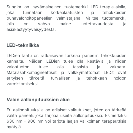
Sunglor on hyvämaineinen tuotemerkki LED-terapia-alalla,
joka tunnetaan korkealaatuisten ja tehokkaiden
punavalohoitopaneelien valmistajana. Valitse tuotemerkki,
jolla on vahva maine luotettavuudesta ja
asiakastyytyväisyydestä.
LED-tekniikka
LEDien laatu on ratkaisevan tärkeää paneelin tehokkuuden
kannalta. Näiden LEDien tulee olla kestäviä ja niiden
valontuoton tulee olla tasaista ja vakaata.
Matalasähkömagneettiset ja välkkymättömät LEDit ovat
erityisen tärkeitä turvallisen ja tehokkaan hoidon
varmistamiseksi.
Valon aallonpituuksien alue
Eri aallonpituuksilla on erilaiset vaikutukset, joten on tärkeää
valita paneeli, joka tarjoaa useita aallonpituuksia. Esimerkiksi
630 nm - 900 nm voi tarjota laajan valikoiman terapeuttisia
hyötyjä.