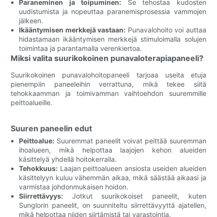
Paraneminen ja toipuminen:
Se tehostaa kudosten
uudistumista ja nopeuttaa paranemisprosessia vammojen
jälkeen.
Ikääntymisen merkkejä vastaan:
Punavalohoito voi auttaa
hidastamaan ikääntymisen merkkejä stimuloimalla solujen
toimintaa ja parantamalla verenkiertoa.
Miksi valita suurikokoinen punavaloterapiapaneeli?
Suurikokoinen punavalohoitopaneeli tarjoaa useita etuja
pienempiin paneeleihin verrattuna, mikä tekee siitä
tehokkaamman ja toimivamman vaihtoehdon suuremmille
peittoalueille.
Suuren paneelin edut
Peittoalue:
Suuremmat paneelit voivat peittää suuremman
ihoalueen, mikä helpottaa laajojen kehon alueiden
käsittelyä yhdellä hoitokerralla.
Tehokkuus:
Laajan peittoalueen ansiosta useiden alueiden
käsittelyyn kuluu vähemmän aikaa, mikä säästää aikaasi ja
varmistaa johdonmukaisen hoidon.
Siirrettävyys:
Jotkut suurikokoiset paneelit, kuten
Sunglorin paneelit, on suunniteltu siirrettävyyttä ajatellen,
mikä helpottaa niiden siirtämistä tai varastointia.