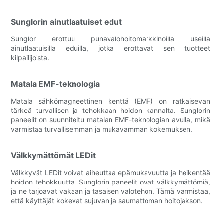
Sunglorin ainutlaatuiset edut
Sunglor erottuu punavalohoitomarkkinoilla useilla
ainutlaatuisilla eduilla, jotka erottavat sen tuotteet
kilpailijoista.
Matala EMF-teknologia
Matala sähkömagneettinen kenttä (EMF) on ratkaisevan
tärkeä turvallisen ja tehokkaan hoidon kannalta. Sunglorin
paneelit on suunniteltu matalan EMF-teknologian avulla, mikä
varmistaa turvallisemman ja mukavamman kokemuksen.
Välkkymättömät LEDit
Välkkyvät LEDit voivat aiheuttaa epämukavuutta ja heikentää
hoidon tehokkuutta. Sunglorin paneelit ovat välkkymättömiä,
ja ne tarjoavat vakaan ja tasaisen valotehon. Tämä varmistaa,
että käyttäjät kokevat sujuvan ja saumattoman hoitojakson.