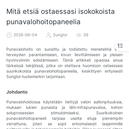
Mitä etsiä ostaessasi isokokoista
punavalohoitopaneelia
2026-06-04
Sunglor
39
Punavalohoito on suosittu ja todistettu menetelmä ihon
terveyden parantamiseen, kivun lievittämiseen ja yleisen
hyvinvoinnin edistämiseen. Tämä artikkeli opastaa sinua
tärkeissä tekijöissä, jotka on otettava huomioon ostaessasi
suurikokoista punavalohoitopaneelia, keskittyen erityisesti
Sunglor-tuotemerkin tarjontaan.
Johdanto
Punavalohoidossa käytetään tiettyjä valon aallonpituuksia,
mukaan lukien punaista ja lähi-infrapunavaloa, kehon
soluprosessien stimuloimiseksi. Suurikokoinen
punavalohoitopaneeli tarjoaa useita etuja pienempiin
verrattuna, joten se sopii erinomaisesti laajemmille