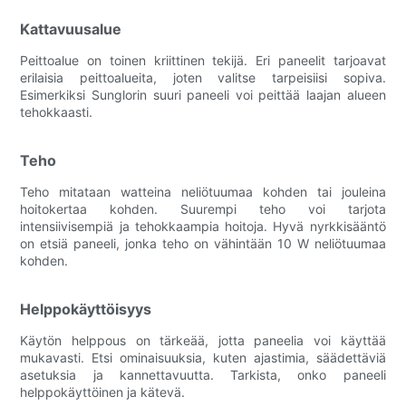
Kattavuusalue
Peittoalue on toinen kriittinen tekijä. Eri paneelit tarjoavat
erilaisia ​​peittoalueita, joten valitse tarpeisiisi sopiva.
Esimerkiksi Sunglorin suuri paneeli voi peittää laajan alueen
tehokkaasti.
Teho
Teho mitataan watteina neliötuumaa kohden tai jouleina
hoitokertaa kohden. Suurempi teho voi tarjota
intensiivisempiä ja tehokkaampia hoitoja. Hyvä nyrkkisääntö
on etsiä paneeli, jonka teho on vähintään 10 W neliötuumaa
kohden.
Helppokäyttöisyys
Käytön helppous on tärkeää, jotta paneelia voi käyttää
mukavasti. Etsi ominaisuuksia, kuten ajastimia, säädettäviä
asetuksia ja kannettavuutta. Tarkista, onko paneeli
helppokäyttöinen ja kätevä.