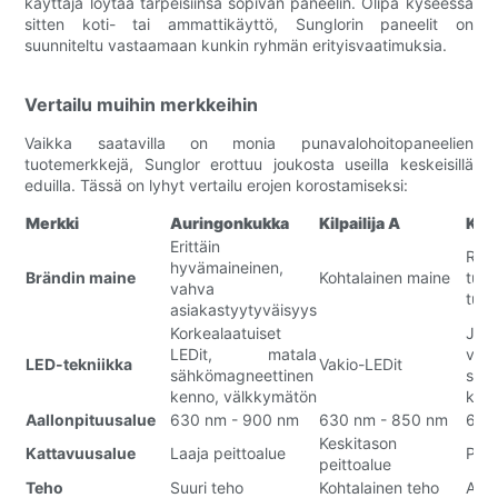
käyttäjä löytää tarpeisiinsa sopivan paneelin. Olipa kyseessä
sitten koti- tai ammattikäyttö, Sunglorin paneelit on
suunniteltu vastaamaan kunkin ryhmän erityisvaatimuksia.
Vertailu muihin merkkeihin
Vaikka saatavilla on monia punavalohoitopaneelien
tuotemerkkejä, Sunglor erottuu joukosta useilla keskeisillä
eduilla. Tässä on lyhyt vertailu erojen korostamiseksi:
Merkki
Auringonkukka
Kilpailija A
Kilp
Erittäin
Raja
hyvämaineinen,
Brändin maine
Kohtalainen maine
tuot
vahva
tunn
asiakastyytyväisyys
Korkealaatuiset
Jo
LEDit, matala
välk
LED-tekniikka
Vakio-LEDit
sähkömagneettinen
säh
kenno, välkkymätön
kent
Aallonpituusalue
630 nm - 900 nm
630 nm - 850 nm
630
Keskitason
Kattavuusalue
Laaja peittoalue
Pien
peittoalue
Teho
Suuri teho
Kohtalainen teho
Alha