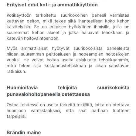
Erityiset edut koti- ja ammattikäyttöön
Kotikäyttöön tarkoitettu suurikokoinen paneeli varmistaa
kattavan peiton, mikä tekee siitä ihanteellisen koko kehon
käsittelyihin. Se on erityisen hyödyllinen ihmisille, joilla on
suuremmat kehon alueet ja jotka haluavat tehokkaan ja
kätevän hoitovaihtoehdon.
Myös ammattilaiset hyötyvät suurikokoisista paneeleista
niiden suuremman peittoalueen ja nopeampien hoitoaikojen
vuoksi. He voivat hoitaa useita asiakkaita tehokkaammin,
mikä tekee siitä kustannustehokkaan ja aikaa säästävän
ratkaisun.
Huomioitavia tekijöitä suurikokoista
punavalohoitopaneelia ostettaessa
Ostoa tehdessä on useita tärkeitä tekijöitä, jotka on otettava
huomioon varmistaaksesi, että saat parhaan tuotteen
tarpeisiisi.
Brändin maine