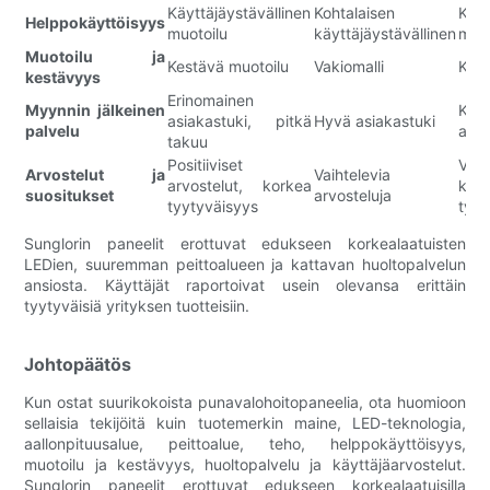
Käyttäjäystävällinen
Kohtalaisen
Käyt
Helppokäyttöisyys
muotoilu
käyttäjäystävällinen
muot
Muotoilu ja
Kestävä muotoilu
Vakiomalli
Kest
kestävyys
Erinomainen
Myynnin jälkeinen
Kes
asiakastuki, pitkä
Hyvä asiakastuki
palvelu
asia
takuu
Positiiviset
Väh
Arvostelut ja
Vaihtelevia
arvostelut, korkea
koht
suositukset
arvosteluja
tyytyväisyys
tyyt
Sunglorin paneelit erottuvat edukseen korkealaatuisten
LEDien, suuremman peittoalueen ja kattavan huoltopalvelun
ansiosta. Käyttäjät raportoivat usein olevansa erittäin
tyytyväisiä yrityksen tuotteisiin.
Johtopäätös
Kun ostat suurikokoista punavalohoitopaneelia, ota huomioon
sellaisia ​​tekijöitä kuin tuotemerkin maine, LED-teknologia,
aallonpituusalue, peittoalue, teho, helppokäyttöisyys,
muotoilu ja kestävyys, huoltopalvelu ja käyttäjäarvostelut.
Sunglorin paneelit erottuvat edukseen korkealaatuisilla