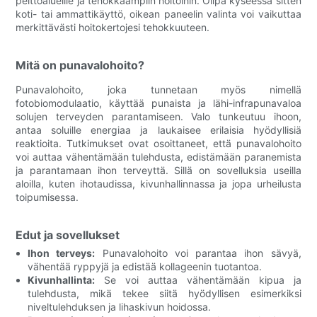
peittoalueille ja tehokkaampiin hoitoihin. Olipa kyseessä sitten
koti- tai ammattikäyttö, oikean paneelin valinta voi vaikuttaa
merkittävästi hoitokertojesi tehokkuuteen.
Mitä on punavalohoito?
Punavalohoito, joka tunnetaan myös nimellä
fotobiomodulaatio, käyttää punaista ja lähi-infrapunavaloa
solujen terveyden parantamiseen. Valo tunkeutuu ihoon,
antaa soluille energiaa ja laukaisee erilaisia ​​hyödyllisiä
reaktioita. Tutkimukset ovat osoittaneet, että punavalohoito
voi auttaa vähentämään tulehdusta, edistämään paranemista
ja parantamaan ihon terveyttä. Sillä on sovelluksia useilla
aloilla, kuten ihotaudissa, kivunhallinnassa ja jopa urheilusta
toipumisessa.
Edut ja sovellukset
Ihon terveys:
Punavalohoito voi parantaa ihon sävyä,
vähentää ryppyjä ja edistää kollageenin tuotantoa.
Kivunhallinta:
Se voi auttaa vähentämään kipua ja
tulehdusta, mikä tekee siitä hyödyllisen esimerkiksi
niveltulehduksen ja lihaskivun hoidossa.