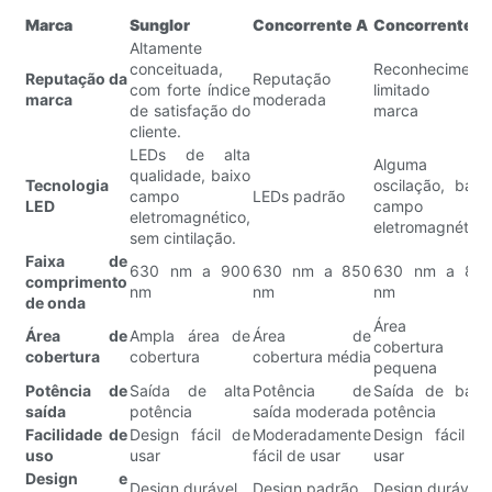
Marca
Sunglor
Concorrente A
Concorrente B
Altamente
conceituada,
Reconheciment
Reputação da
Reputação
com forte índice
limitado d
marca
moderada
de satisfação do
marca
cliente.
LEDs de alta
Alguma
qualidade, baixo
Tecnologia
oscilação, baix
campo
LEDs padrão
LED
campo
eletromagnético,
eletromagnético
sem cintilação.
Faixa de
630 nm a 900
630 nm a 850
630 nm a 80
comprimento
nm
nm
nm
de onda
Área d
Área de
Ampla área de
Área de
cobertura
cobertura
cobertura
cobertura média
pequena
Potência de
Saída de alta
Potência de
Saída de baix
saída
potência
saída moderada
potência
Facilidade de
Design fácil de
Moderadamente
Design fácil d
uso
usar
fácil de usar
usar
Design e
Design durável
Design padrão
Design durável