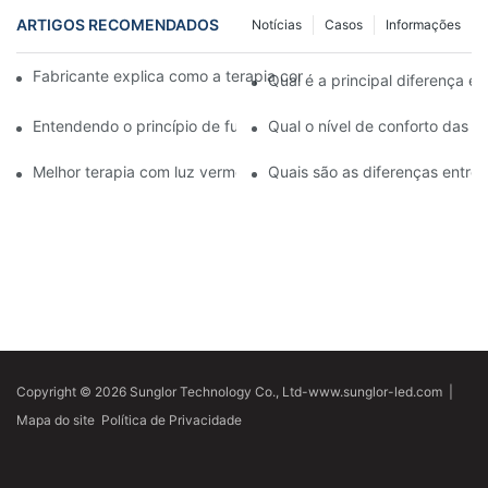
ARTIGOS RECOMENDADOS
Notícias
Casos
Informações
Fabricante explica como a terapia com luz vermelha melhora a 
Qual é a principal diferença e
Entendendo o princípio de funcionamento da luz facial LED ver
Qual o nível de conforto das l
Melhor terapia com luz vermelha para o rosto versus peelings q
Quais são as diferenças entre 
Copyright © 2026 Sunglor Technology Co., Ltd-www.sunglor-led.com
|
Mapa do site
Política de Privacidade