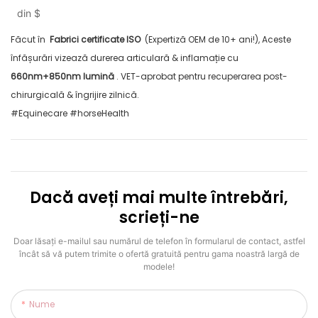
Warps pentru copita ecvină
din
$
Făcut în
Fabrici certificate ISO
(Expertiză OEM de 10+ ani!), Aceste
înfășurări vizează durerea articulară & inflamație cu
660nm+850nm lumină
. VET-aprobat pentru recuperarea post-
chirurgicală & îngrijire zilnică.
#Equinecare #horseHealth
Dacă aveți mai multe întrebări,
scrieți-ne
Doar lăsați e-mailul sau numărul de telefon în formularul de contact, astfel
încât să vă putem trimite o ofertă gratuită pentru gama noastră largă de
modele!
Nume