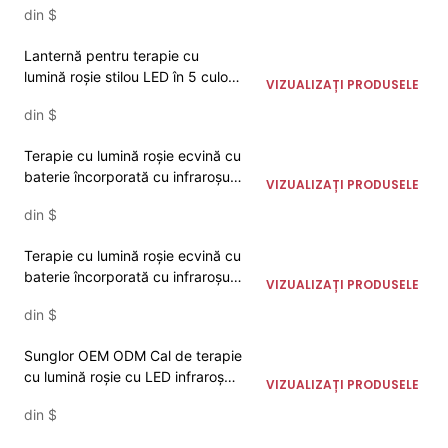
din
$
ameliorarea durerii cailor
Lanternă pentru terapie cu
lumină roșie stilou LED în 5 culori
VIZUALIZAȚI PRODUSELE
cu NIR albastru pentru îngrijirea
din
$
cailor
Terapie cu lumină roșie ecvină cu
baterie încorporată cu infraroșu
VIZUALIZAȚI PRODUSELE
LED de 660NM 850NM pentru
din
$
tratamentul durerii de spate
Terapie cu lumină roșie ecvină cu
baterie încorporată cu infraroșu
VIZUALIZAȚI PRODUSELE
LED de 660NM 850NM pentru
din
$
tratamentul durerii de burtă
Sunglor OEM ODM Cal de terapie
cu lumină roșie cu LED infraroșu
VIZUALIZAȚI PRODUSELE
pentru glugă ecvină genunchi
din
$
picioare cizme pătură