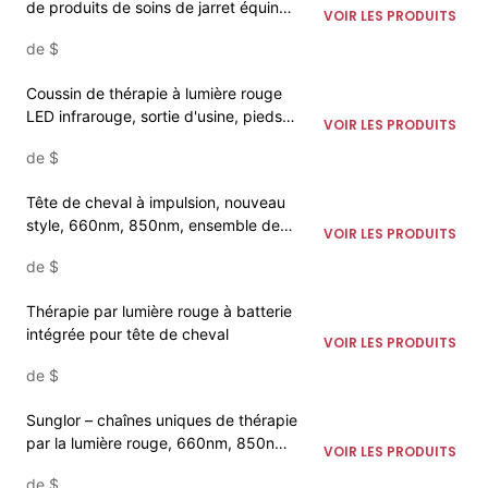
de produits de soins de jarret équin
VOIR LES PRODUITS
personnalisés pour le genou de
de
$
cheval
Coussin de thérapie à lumière rouge
LED infrarouge, sortie d'usine, pieds
VOIR LES PRODUITS
équins pour animaux de compagnie,
de
$
660nm, 850nm, pour jambe de
cheval
Tête de cheval à impulsion, nouveau
style, 660nm, 850nm, ensemble de
VOIR LES PRODUITS
thérapie par capuche équine,
de
$
thérapie à la lumière rouge, sondage
cheval, 2023
Thérapie par lumière rouge à batterie
intégrée pour tête de cheval
VOIR LES PRODUITS
de
$
Sunglor – chaînes uniques de thérapie
par la lumière rouge, 660nm, 850nm,
VOIR LES PRODUITS
pour sabot équin
de
$