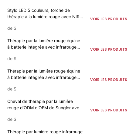
Stylo LED 5 couleurs, torche de
thérapie à la lumière rouge avec NIR
VOIR LES PRODUITS
bleu pour les soins des chevaux
de
$
Thérapie par la lumière rouge équine
à batterie intégrée avec infrarouge
VOIR LES PRODUITS
LED 660NM 850NM pour le
de
$
traitement du soulagement des maux
de dos
Thérapie par la lumière rouge équine
à batterie intégrée avec infrarouge
VOIR LES PRODUITS
LED 660NM 850NM pour le
de
$
traitement du soulagement des
douleurs abdominales
Cheval de thérapie par la lumière
rouge d'ODM d'OEM de Sunglor avec
VOIR LES PRODUITS
l'infrarouge de LED pour la couverture
de
$
équine de bottes de jambes de
genoux de capot
Thérapie par lumière rouge infrarouge