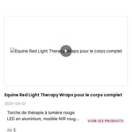
Equine Red Light Therapy Wraps pour le corps complet
2025-04-01
Torche de thérapie à lumière rouge
LED en aluminium, modèle NIR rouge
VOIR LES PRODUITS
et bleu, 3 couleurs, pour soulager la
de
$
douleur des chevaux