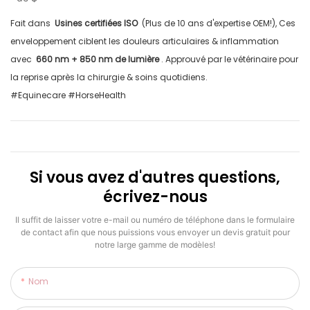
Fait dans
Usines certifiées ISO
(Plus de 10 ans d'expertise OEM!), Ces
enveloppement ciblent les douleurs articulaires & inflammation
avec
660 nm + 850 nm de lumière
. Approuvé par le vétérinaire pour
la reprise après la chirurgie & soins quotidiens.
#Equinecare #HorseHealth
Si vous avez d'autres questions,
écrivez-nous
Il suffit de laisser votre e-mail ou numéro de téléphone dans le formulaire
de contact afin que nous puissions vous envoyer un devis gratuit pour
notre large gamme de modèles!
Nom