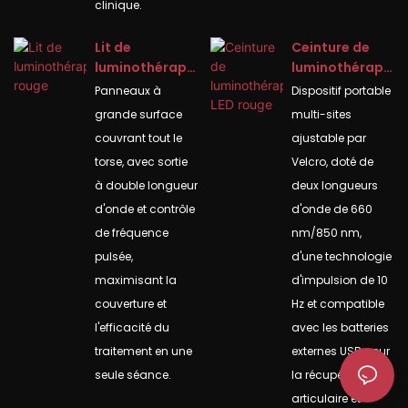
clinique.
Lit de
Ceinture de
luminothérapi
luminothérapi
e rouge
e LED rouge
Panneaux à
Dispositif portable
grande surface
multi-sites
couvrant tout le
ajustable par
torse, avec sortie
Velcro, doté de
à double longueur
deux longueurs
d'onde et contrôle
d'onde de 660
de fréquence
nm/850 nm,
pulsée,
d'une technologie
maximisant la
d'impulsion de 10
couverture et
Hz et compatible
l'efficacité du
avec les batteries
traitement en une
externes USB pour
seule séance.
la récupération
articulaire et