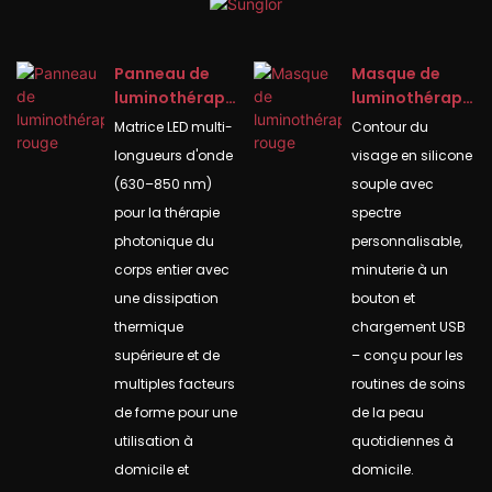
Panneau de
Masque de
luminothérapi
luminothérapi
e rouge
e rouge
Matrice LED multi-
Contour du
longueurs d'onde
visage en silicone
(630–850 nm)
souple avec
pour la thérapie
spectre
photonique du
personnalisable,
corps entier avec
minuterie à un
une dissipation
bouton et
thermique
chargement USB
supérieure et de
– conçu pour les
multiples facteurs
routines de soins
de forme pour une
de la peau
utilisation à
quotidiennes à
domicile et
domicile.