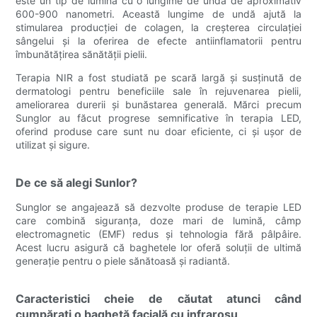
este un tip de lumină cu o lungime de undă de aproximativ
600-900 nanometri. Această lungime de undă ajută la
stimularea producției de colagen, la creșterea circulației
sângelui și la oferirea de efecte antiinflamatorii pentru
îmbunătățirea sănătății pielii.
Terapia NIR a fost studiată pe scară largă și susținută de
dermatologi pentru beneficiile sale în rejuvenarea pielii,
ameliorarea durerii și bunăstarea generală. Mărci precum
Sunglor au făcut progrese semnificative în terapia LED,
oferind produse care sunt nu doar eficiente, ci și ușor de
utilizat și sigure.
De ce să alegi Sunlor?
Sunglor se angajează să dezvolte produse de terapie LED
care combină siguranța, doze mari de lumină, câmp
electromagnetic (EMF) redus și tehnologia fără pâlpâire.
Acest lucru asigură că baghetele lor oferă soluții de ultimă
generație pentru o piele sănătoasă și radiantă.
Caracteristici cheie de căutat atunci când
cumpărați o baghetă facială cu infraroșu