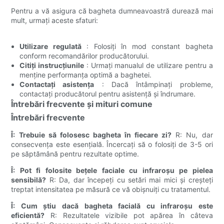
Pentru a vă asigura că bagheta dumneavoastră durează mai
mult, urmați aceste sfaturi:
Utilizare regulată
: Folosiți în mod constant bagheta
conform recomandărilor producătorului.
Citiți instrucțiunile
: Urmați manualul de utilizare pentru a
menține performanța optimă a baghetei.
Contactați asistența
: Dacă întâmpinați probleme,
contactați producătorul pentru asistență și îndrumare.
Întrebări frecvente și mituri comune
Întrebări frecvente
Î: Trebuie să folosesc bagheta în fiecare zi?
R: Nu, dar
consecvența este esențială. Încercați să o folosiți de 3-5 ori
pe săptămână pentru rezultate optime.
Î: Pot fi folosite bețele faciale cu infraroșu pe pielea
sensibilă?
R: Da, dar începeți cu setări mai mici și creșteți
treptat intensitatea pe măsură ce vă obișnuiți cu tratamentul.
Î: Cum știu dacă bagheta facială cu infraroșu este
eficientă?
R: Rezultatele vizibile pot apărea în câteva