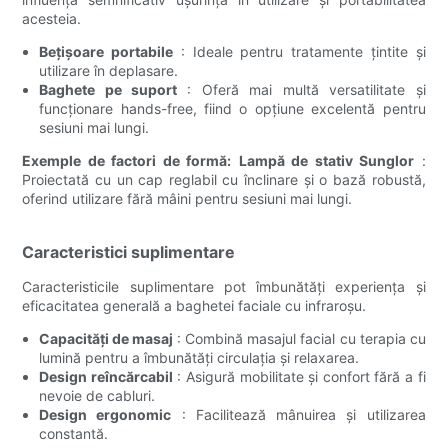
acesteia.
Bețișoare portabile
: Ideale pentru tratamente țintite și
utilizare în deplasare.
Baghete pe suport
: Oferă mai multă versatilitate și
funcționare hands-free, fiind o opțiune excelentă pentru
sesiuni mai lungi.
Exemple de factori de formă:
Lampă de stativ Sunglor
:
Proiectată cu un cap reglabil cu înclinare și o bază robustă,
oferind utilizare fără mâini pentru sesiuni mai lungi.
Caracteristici suplimentare
Caracteristicile suplimentare pot îmbunătăți experiența și
eficacitatea generală a baghetei faciale cu infraroșu.
Capacități de masaj
: Combină masajul facial cu terapia cu
lumină pentru a îmbunătăți circulația și relaxarea.
Design reîncărcabil
: Asigură mobilitate și confort fără a fi
nevoie de cabluri.
Design ergonomic
: Facilitează mânuirea și utilizarea
constantă.