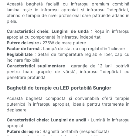
Această baghetă facială cu infraroșu premium combină
lumina roșie în infraroșu apropiat și infraroșu îndepărtat,
oferind o terapie de nivel profesional care pătrunde adânc în
piele.
Caracteristici cheie:
Lungimi de undă
: Roșu în infraroșu
apropiat cu componentă în infraroșu îndepărtat
Putere de ieșire
: 275W de mare putere
Factor de formă
: Lampă de stat cu cap reglabil în înclinare
Reglabilitate
: Setări de temperatură reglabile liber, cap cu
înclinare flexibilă
Caracteristici suplimentare
: garanție de 12 luni, potrivit
pentru toate grupele de vârstă, infraroșu îndepărtat cu
penetrare profundă
Baghetă de terapie cu LED portabilă Sunglor
Această baghetă compactă și convenabilă oferă terapie
puternică în infraroșu apropiat, ideală pentru tratamente în
deplasare.
Caracteristici cheie:
Lungimi de undă
: Lumină în infraroșu
apropiat
Putere de ieșire
: Baghetă portabilă (nespecificată)