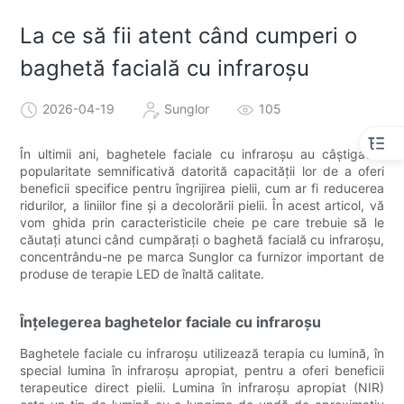
La ce să fii atent când cumperi o
baghetă facială cu infraroșu
2026-04-19
Sunglor
105
În ultimii ani, baghetele faciale cu infraroșu au câștigat o
popularitate semnificativă datorită capacității lor de a oferi
beneficii specifice pentru îngrijirea pielii, cum ar fi reducerea
ridurilor, a liniilor fine și a decolorării pielii. În acest articol, vă
vom ghida prin caracteristicile cheie pe care trebuie să le
căutați atunci când cumpărați o baghetă facială cu infraroșu,
concentrându-ne pe marca Sunglor ca furnizor important de
produse de terapie LED de înaltă calitate.
Înțelegerea baghetelor faciale cu infraroșu
Baghetele faciale cu infraroșu utilizează terapia cu lumină, în
special lumina în infraroșu apropiat, pentru a oferi beneficii
terapeutice direct pielii. Lumina în infraroșu apropiat (NIR)