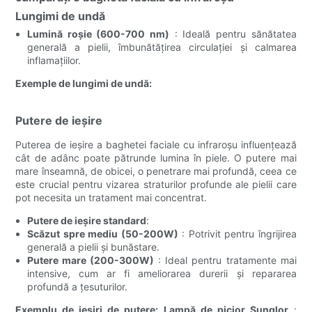
Lungimi de undă
Lumină roșie (600-700 nm)
: Ideală pentru sănătatea
generală a pielii, îmbunătățirea circulației și calmarea
inflamațiilor.
Exemple de lungimi de undă:
Putere de ieșire
Puterea de ieșire a baghetei faciale cu infraroșu influențează
cât de adânc poate pătrunde lumina în piele. O putere mai
mare înseamnă, de obicei, o penetrare mai profundă, ceea ce
este crucial pentru vizarea straturilor profunde ale pielii care
pot necesita un tratament mai concentrat.
Putere de ieșire standard
:
Scăzut spre mediu (50-200W)
: Potrivit pentru îngrijirea
generală a pielii și bunăstare.
Putere mare (200-300W)
: Ideal pentru tratamente mai
intensive, cum ar fi ameliorarea durerii și repararea
profundă a țesuturilor.
Exemplu de ieșiri de putere:
Lampă de picior Sunglor
: