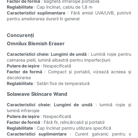
Factor de formă
: Baghetă infraroșie portabilă
Reglabilitate
: Cap înclinat, cablu de 1,8 m
Caracteristici suplimentare
: Fără emisii UVA/UVB, potrivit
pentru ameliorarea durerii în general
Concurenți
Omnilux Blemish Eraser
Caracteristici cheie:
Lungimi de undă
: Lumină roșie pentru
calmarea pielii, lumină albastră pentru imperfecțiuni
Putere de ieșire
: Nespecificată
Factor de formă
: Compact și portabil, vizează acneea și
decolorarea
Reglabilitate
: Setări fixe de temperatură
Solawave Skincare Wand
Caracteristici cheie:
Lungimi de undă
: lumină roșie și
lumină infraroșie
Putere de ieșire
: Nespecificată
Factor de formă
: Fără fir, reîncărcabil și portabil
Reglabilitate
: Cap înclinat pentru utilizare specifică
Caracteristici suplimentare
: Curent galvanic pentru o