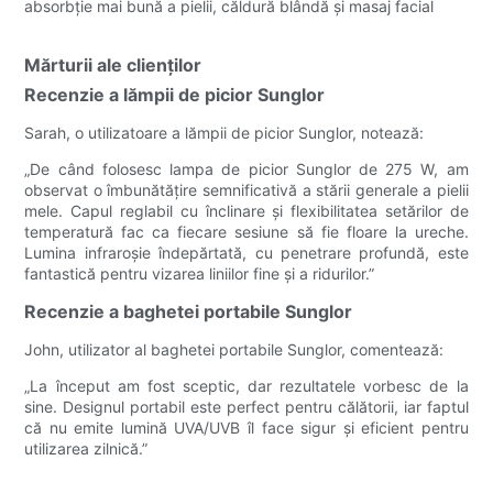
absorbție mai bună a pielii, căldură blândă și masaj facial
Mărturii ale clienților
Recenzie a lămpii de picior Sunglor
Sarah, o utilizatoare a lămpii de picior Sunglor, notează:
„De când folosesc lampa de picior Sunglor de 275 W, am
observat o îmbunătățire semnificativă a stării generale a pielii
mele. Capul reglabil cu înclinare și flexibilitatea setărilor de
temperatură fac ca fiecare sesiune să fie floare la ureche.
Lumina infraroșie îndepărtată, cu penetrare profundă, este
fantastică pentru vizarea liniilor fine și a ridurilor.”
Recenzie a baghetei portabile Sunglor
John, utilizator al baghetei portabile Sunglor, comentează:
„La început am fost sceptic, dar rezultatele vorbesc de la
sine. Designul portabil este perfect pentru călătorii, iar faptul
că nu emite lumină UVA/UVB îl face sigur și eficient pentru
utilizarea zilnică.”