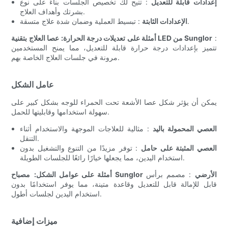
إعدادات قابلة للتعديل
: تتيح لك تخصيص الجلسات بناءً على نوع
بشرتك وأهداف العلاج.
: تبسيط العملية وضمان شدة علاج متسقة.
الإعدادات الثابتة
:
عصا العلاج بتقنية LED من Sunglor
أمثلة على تعديلات درجة الحرارة:
تتميز بإعدادات درجة حرارة قابلة للتعديل، مما يمنح المستخدمين
مرونة في جلسات العلاج الخاصة بهم.
عامل الشكل
يمكن أن يؤثر شكل عصا الأشعة تحت الحمراء للوجه بشكل كبير على
سهولة استخدامها وقابليتها للحمل.
العصي المحمولة باليد
: مثالية للعلاجات الموجهة والاستخدام أثناء
التنقل.
العصي المثبتة على حامل
: توفر مزيدًا من التنوع والتشغيل بدون
استخدام اليدين، مما يجعلها خيارًا رائعًا للجلسات الطويلة.
مصباح Sunglor الأرضي
: مصمم برأس
أمثلة على عوامل الشكل:
قابل للإمالة قابل للتعديل وقاعدة متينة، مما يوفر استخدامًا بدون
استخدام اليدين لجلسات أطول.
ميزات إضافية