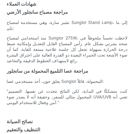
شهادات العملاء
مراجعة مصباح سانجلور الأرضي
تشير سارة، وهي مستخدمة لمصباح Sunglor Stand Lamp، إلى ما
يلي:
منذ استخدامي لمصباح Sunglor 275W، لاحظت تحسناً ملحوظاً في
صحة بشرتي بشكل عام. رأس المصباح القابل للتعديل وإمكانية ضبط
درجة الحرارة بسهولة تجعل كل جلسة علاجية ممتعة للغاية. كما أن
ضوء الأشعة تحت الحمراء البعيدة ذو القدرة العالية على اختراق البشرة
رائع لاستهداف الخطوط الدقيقة والتجاعيد.
مراجعة عصا التلميع المحمولة من سانجلور
يعلق جون، أحد مستخدمي عصا Sunglor المحمولة، قائلاً:
"كنت متشككًا في البداية، لكن النتائج تتحدث عن نفسها. التصميم
المحمول مثالي للسفر، وحقيقة أنه لا يصدر ضوء UVA/UVB تعني أنه
آمن وفعال للاستخدام اليومي."
نصائح الصيانة
التنظيف والتعقيم