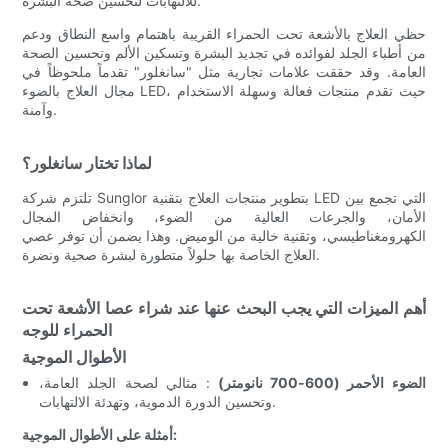
للالتهابات لتحسين صحة البشرة.
حظي العلاج بالأشعة تحت الحمراء القريبة باهتمام واسع النطاق ودعم
من أطباء الجلد لفوائده في تجديد البشرة وتسكين الألم وتحسين الصحة
العامة. وقد حققت علامات تجارية مثل "سانغلور" تقدماً ملحوظاً في
مجال العلاج بالضوء LED، حيث تقدم منتجات فعالة وسهلة الاستخدام
وآمنة.
لماذا تختار سانغلور؟
تلتزم شركة Sunglor بتطوير منتجات العلاج بتقنية LED التي تجمع بين
الأمان، والجرعات العالية من الضوء، وانخفاض المجال
الكهرومغناطيسي، وتقنية خالية من الوميض. وهذا يضمن أن توفر عصي
العلاج الخاصة بها حلولاً متطورة لبشرة صحية ونضرة.
أهم الميزات التي يجب البحث عنها عند شراء عصا الأشعة تحت
الحمراء للوجه
الأطوال الموجية
الضوء الأحمر (600-700 نانومتر)
: مثالي لصحة الجلد العامة،
وتحسين الدورة الدموية، وتهدئة الالتهابات.
أمثلة على الأطوال الموجية: