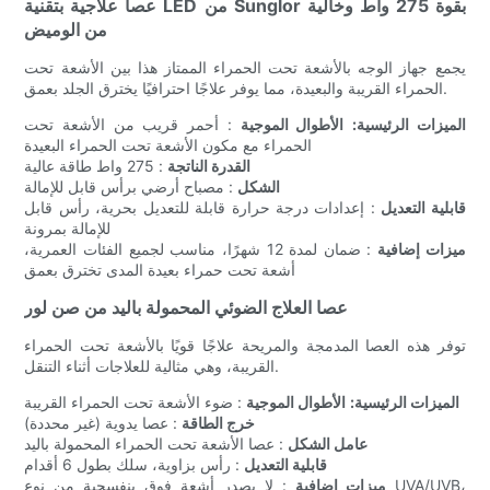
عصا علاجية بتقنية LED من Sunglor بقوة 275 واط وخالية
من الوميض
يجمع جهاز الوجه بالأشعة تحت الحمراء الممتاز هذا بين الأشعة تحت
الحمراء القريبة والبعيدة، مما يوفر علاجًا احترافيًا يخترق الجلد بعمق.
الميزات الرئيسية:
الأطوال الموجية
: أحمر قريب من الأشعة تحت
الحمراء مع مكون الأشعة تحت الحمراء البعيدة
القدرة الناتجة
: 275 واط طاقة عالية
الشكل
: مصباح أرضي برأس قابل للإمالة
قابلية التعديل
: إعدادات درجة حرارة قابلة للتعديل بحرية، رأس قابل
للإمالة بمرونة
ميزات إضافية
: ضمان لمدة 12 شهرًا، مناسب لجميع الفئات العمرية،
أشعة تحت حمراء بعيدة المدى تخترق بعمق
عصا العلاج الضوئي المحمولة باليد من صن لور
توفر هذه العصا المدمجة والمريحة علاجًا قويًا بالأشعة تحت الحمراء
القريبة، وهي مثالية للعلاجات أثناء التنقل.
الميزات الرئيسية:
الأطوال الموجية
: ضوء الأشعة تحت الحمراء القريبة
خرج الطاقة
: عصا يدوية (غير محددة)
عامل الشكل
: عصا الأشعة تحت الحمراء المحمولة باليد
قابلية التعديل
: رأس بزاوية، سلك بطول 6 أقدام
ميزات إضافية
: لا يصدر أشعة فوق بنفسجية من نوع UVA/UVB،