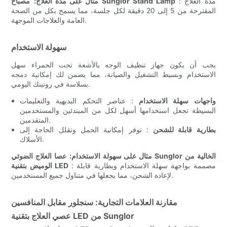
: مدة العلاج
مصباح Sunglor Stand Lamp
مثال على مدة العلاج:
المقترحة من 5 إلى 20 دقيقة لكل جلسة، مما يسمح بكل من الصحة
العامة والعلاجات الموجهة.
سهولة الاستخدام
يجب أن يكون جهاز تنظيف الوجه بالأشعة تحت الحمراء سهل
الاستخدام وبسيط التشغيل والصيانة، مما يضمن لك إمكانية دمجه
بسلاسة في روتينك اليومي.
واجهات سهلة الاستخدام
: عناصر التحكم البديهية والتعليمات
البسيطة تجعل استخدامها أسهل لكل من المبتدئين والمستخدمين
المتقدمين.
بطارية قابلة للشحن
: توفر إمكانية الحمل وتقلل الحاجة إلى
الأسلاك.
مثال على سهولة الاستخدام:
عصا العلاج الضوئي Sunglor الخالية من
: مصممة بواجهة سهلة الاستخدام وبطارية قابلة
الوميض بتقنية LED
لإعادة الشحن، مما يجعلها في متناول جميع المستخدمين.
مقارنة العلامات التجارية: سنجلور مقابل المنافسين
عصي العلاج بتقنية LED من Sunglor