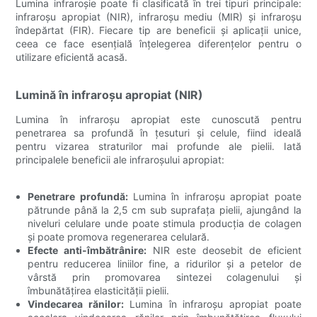
Lumina infraroșie poate fi clasificată în trei tipuri principale:
infraroșu apropiat (NIR), infraroșu mediu (MIR) și infraroșu
îndepărtat (FIR). Fiecare tip are beneficii și aplicații unice,
ceea ce face esențială înțelegerea diferențelor pentru o
utilizare eficientă acasă.
Lumină în infraroșu apropiat (NIR)
Lumina în infraroșu apropiat este cunoscută pentru
penetrarea sa profundă în țesuturi și celule, fiind ideală
pentru vizarea straturilor mai profunde ale pielii. Iată
principalele beneficii ale infraroșului apropiat:
Penetrare profundă:
Lumina în infraroșu apropiat poate
pătrunde până la 2,5 cm sub suprafața pielii, ajungând la
niveluri celulare unde poate stimula producția de colagen
și poate promova regenerarea celulară.
Efecte anti-îmbătrânire:
NIR este deosebit de eficient
pentru reducerea liniilor fine, a ridurilor și a petelor de
vârstă prin promovarea sintezei colagenului și
îmbunătățirea elasticității pielii.
Vindecarea rănilor:
Lumina în infraroșu apropiat poate