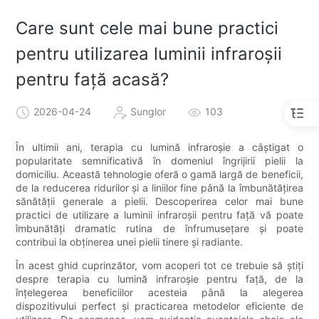
Care sunt cele mai bune practici
pentru utilizarea luminii infraroșii
pentru față acasă?
2026-04-24
Sunglor
103
În ultimii ani, terapia cu lumină infraroșie a câștigat o
popularitate semnificativă în domeniul îngrijirii pielii la
domiciliu. Această tehnologie oferă o gamă largă de beneficii,
de la reducerea ridurilor și a liniilor fine până la îmbunătățirea
sănătății generale a pielii. Descoperirea celor mai bune
practici de utilizare a luminii infraroșii pentru față vă poate
îmbunătăți dramatic rutina de înfrumusețare și poate
contribui la obținerea unei pielii tinere și radiante.
În acest ghid cuprinzător, vom acoperi tot ce trebuie să știți
despre terapia cu lumină infraroșie pentru față, de la
înțelegerea beneficiilor acesteia până la alegerea
dispozitivului perfect și practicarea metodelor eficiente de