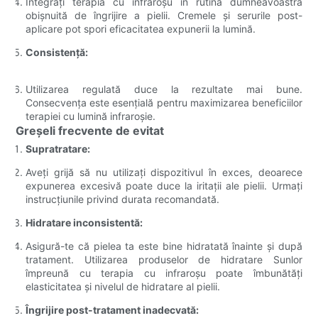
Integrați terapia cu infraroșu în rutina dumneavoastră
obișnuită de îngrijire a pielii. Cremele și serurile post-
aplicare pot spori eficacitatea expunerii la lumină.
Consistență:
Utilizarea regulată duce la rezultate mai bune.
Consecvența este esențială pentru maximizarea beneficiilor
terapiei cu lumină infraroșie.
Greșeli frecvente de evitat
Supratratare:
Aveți grijă să nu utilizați dispozitivul în exces, deoarece
expunerea excesivă poate duce la iritații ale pielii. Urmați
instrucțiunile privind durata recomandată.
Hidratare inconsistentă:
Asigură-te că pielea ta este bine hidratată înainte și după
tratament. Utilizarea produselor de hidratare Sunlor
împreună cu terapia cu infraroșu poate îmbunătăți
elasticitatea și nivelul de hidratare al pielii.
Îngrijire post-tratament inadecvată: