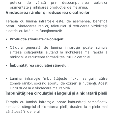
petelor de vârstă prin descompunerea celulelor
pigmentate și inhibarea producției de melanină.
Vindecarea rănilor și reducerea cicatricilor
Terapia cu lumină infraroșie este, de asemenea, benefică
pentru vindecarea rănilor, tăieturilor și reducerea vizibilității
cicatricilor. Iată cum funcționează:
Producția stimulată de colagen:
Căldura generată de lumina infraroșie poate stimula
sinteza colagenului, ajutând la închiderea mai rapidă a
rănilor și la reducerea formării țesutului cicatricial.
Îmbunătățirea circulației sângelui:
Lumina infraroșie îmbunătățește fluxul sanguin către
zonele rănilor, sporind aportul de oxigen și nutrienți. Acest
lucru duce la o vindecare mai rapidă.
Îmbunătățirea circulației sângelui și a hidratării pielii
Terapia cu lumină infraroșie poate îmbunătăți semnificativ
circulația sângelui și hidratarea pielii, ducând la o piele mai
sănătoasă în general: