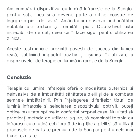
Am cumpărat dispozitivul cu lumină infraroșie de la Sunglor
pentru soția mea și a devenit parte a rutinei noastre de
îngrijire a pielii de seară. Amândoi am observat îmbunătățiri
notabile ale texturii și fermității pielii. Dispozitivul este
incredibil de delicat, ceea ce îl face sigur pentru utilizarea
zilnică.
Aceste testimoniale prezintă povești de succes din lumea
reală, subliniind impactul pozitiv și ușurința în utilizare a
dispozitivelor de terapie cu lumină infraroșie de la Sunglor.
Concluzie
Terapia cu lumină infraroșie oferă o modalitate puternică și
neinvazivă de a îmbunătăți sănătatea pielii și de a combate
semnele îmbătrânirii. Prin înțelegerea diferitelor tipuri de
lumină infraroșie și selectarea dispozitivului potrivit, puteți
obține rezultate optime în confortul propriei case. Nu uitați să
practicați metode de utilizare sigure, să combinați terapia cu
infraroșu cu o rutină echilibrată de îngrijire a pielii și să utilizați
produsele de calitate premium de la Sunglor pentru cele mai
bune rezultate.