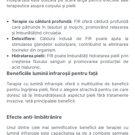
terapeutice asupra corpului și pielii:
Terapie cu căldură profundă:
FIR oferă căldură profundă
care pătrunde în țesuturi și mușchi, promovând relaxarea
și îmbunătățind circulația.
Detoxifiere:
Căldura indusă de FIR poate ajuta la
stimularea glandelor sudoripare, contribuind la eliminarea
toxinelor din organism.
Hidratarea pielii:
FIR poate îmbunătăți hidratarea pielii prin
creșterea fluxului sanguin și promovarea producției de
acid hialuronic.
Beneficiile luminii infraroșii pentru față
Terapia cu lumină infraroșie oferă o multitudine de beneficii
pentru îngrijirea pielii, fiind o alegere atractivă pentru cei care
doresc să își îmbunătățească aspectul pielii fără tratamente
invazive. Iată principalele beneficii:
Efecte anti-îmbătrânire
Unul dintre cele mai semnificative beneficii ale terapiei cu
lumină infraroșie este capacitatea sa de a combate semnele