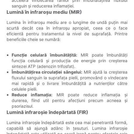
accelera vindecarea rănilor prin îmbunătățirea fluxului
sanguin și reducerea inflamației.
Lumină în infraroșu mediu (MIR)
Lumina în infraroșu mediu are o lungime de undă puțin mai
scurtă decât cea în infraroșu apropiat, ceea ce o face
eficientă pentru tratamentul la nivel de suprafață. Printre
beneficiile cheie se numără:
Funcție celulară îmbunătățită:
MIR poate îmbunătăți
funcția celulară și producția de energie prin creșterea
sintezei ATP (adenozin trifosfat).
Îmbunătățirea circulației sângelui:
MIR ajută la creșterea
fluxului sanguin la suprafața pielii, promovând o vindecare
mai rapidă și o livrare îmbunătățită a nutrienților către
celulele pielii.
Reduce inflamația:
MIR poate reduce inflamația și
durerea, fiind util pentru afecțiuni precum acneea și
psoriazisul.
Lumină infraroșie îndepărtată (FIR)
Lumina infraroșie îndepărtată este cea mai penetrantă formă,
capabilă să ajungă adânc în țesuturi. Lumina infraroșie
îndepărtată este utilizată pe scară largă pentru efectele sale