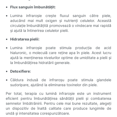
Flux sanguin îmbunătățit:
Lumina infraroșie crește fluxul sanguin către piele,
aducând mai mult oxigen și nutrienți celulelor. Această
circulație îmbunătățită promovează o vindecare mai rapidă
și ajută la întinerirea celulelor pielii.
Hidratarea pielii:
Lumina infraroșie poate stimula producția de acid
hialuronic, o moleculă care reține apa în piele. Acest lucru
ajută la menținerea nivelurilor optime de umiditate a pielii și
la îmbunătățirea hidratării generale.
Detoxifiere:
Căldura indusă de infraroșu poate stimula glandele
sudoripare, ajutând la eliminarea toxinelor din piele.
Per total, terapia cu lumină infraroșie este un instrument
eficient pentru îmbunătățirea sănătății pielii și combaterea
semnelor îmbătrânirii. Pentru cele mai bune rezultate, alegeți
un dispozitiv de înaltă calitate care produce lungimile de
undă și intensitatea corespunzătoare.