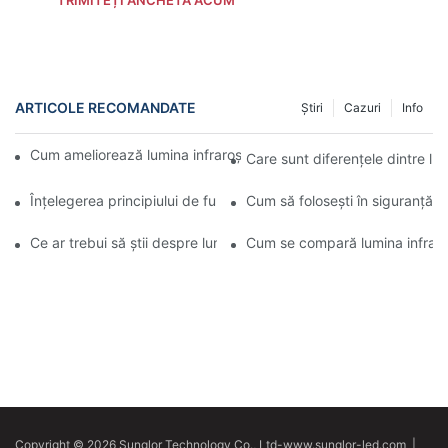
ARTICOLE RECOMANDATE
Știri
Cazuri
Info
Cum ameliorează lumina infraroșie pentru față durerea și inflama
Care sunt diferențele dintre lum
Înțelegerea principiului de funcționare al luminii infraroșii pentru 
Cum să folosești în siguranță l
Ce ar trebui să știi despre lumina infraroșie pentru tratamentele 
Cum se compară lumina infraroș
Copyright © 2026 Sunglor Technology Co., Ltd-www.sunglor-led.com
|