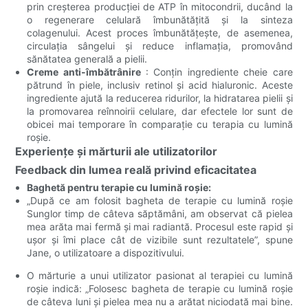
prin creșterea producției de ATP în mitocondrii, ducând la
o regenerare celulară îmbunătățită și la sinteza
colagenului. Acest proces îmbunătățește, de asemenea,
circulația sângelui și reduce inflamația, promovând
sănătatea generală a pielii.
Creme anti-îmbătrânire
: Conțin ingrediente cheie care
pătrund în piele, inclusiv retinol și acid hialuronic. Aceste
ingrediente ajută la reducerea ridurilor, la hidratarea pielii și
la promovarea reînnoirii celulare, dar efectele lor sunt de
obicei mai temporare în comparație cu terapia cu lumină
roșie.
Experiențe și mărturii ale utilizatorilor
Feedback din lumea reală privind eficacitatea
Baghetă pentru terapie cu lumină roșie:
„După ce am folosit bagheta de terapie cu lumină roșie
Sunglor timp de câteva săptămâni, am observat că pielea
mea arăta mai fermă și mai radiantă. Procesul este rapid și
ușor și îmi place cât de vizibile sunt rezultatele”, spune
Jane, o utilizatoare a dispozitivului.
O mărturie a unui utilizator pasionat al terapiei cu lumină
roșie indică: „Folosesc bagheta de terapie cu lumină roșie
de câteva luni și pielea mea nu a arătat niciodată mai bine.