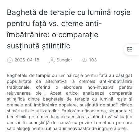
Baghetă de terapie cu lumină roșie
pentru față vs. creme anti-
îmbătrânire: o comparație
susținută științific
2026-04-18
Sunglor
103
Baghetele de terapie cu lumină roșie pentru față au câștigat
popularitate ca alternativă la cremele anti-îmbătrânire
tradiționale, oferind o abordare non-invazivă pentru
rejuvenarea pielii. Acest articol analizează comparația
științifică dintre baghetele de terapie cu lumină roșie și
cremele anti-îmbătrânire populare, susținută de studii clinice
și mărturii ale utilizatorilor. Explorăm eficacitatea, siguranța și
beneficiile pe termen lung ale acestora, ajutându-vă să luați o
decizie în cunoștință de cauză cu privire la metoda pe care
să o alegeți pentru rutina dumneavoastră de îngrijire a pielii.