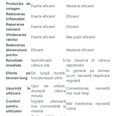
Producția de
Foarte eficient
Moderat eficient
colagen
Reducerea
Foarte eficient
Eficient
inflamației
Repararea
Foarte eficient
Eficient
celulară
Vindecarea
Foarte eficient
Mai puțin eficient
rănilor
Reducerea
dimensiunii
Eficient
Moderat eficient
porilor
Rezultate
Semnificabil în
Se observă în câteva
imediate
câteva zile
săptămâni
În general pe termen
Efecte pe
De lungă durată,
scurt, necesită reaplicare
termen lung
funcționează zilnic
regulată
Ușor de utilizat,
Ușurință în
Convențional, necesită
durează câteva
utilizare
mai mult timp
minute
Confort
Îngrijire ulterioară
Mai tradițional, necesită
pentru
mai convenabilă și
rutină
utilizator
minimă