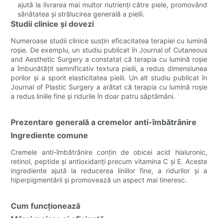
ajută la livrarea mai multor nutrienți către piele, promovând
sănătatea și strălucirea generală a pielii.
Studii clinice și dovezi
Numeroase studii clinice susțin eficacitatea terapiei cu lumină
roșie. De exemplu, un studiu publicat în Journal of Cutaneous
and Aesthetic Surgery a constatat că terapia cu lumină roșie
a îmbunătățit semnificativ textura pielii, a redus dimensiunea
porilor și a sporit elasticitatea pielii. Un alt studiu publicat în
Journal of Plastic Surgery a arătat că terapia cu lumină roșie
a redus liniile fine și ridurile în doar patru săptămâni.
Prezentare generală a cremelor anti-îmbătrânire
Ingrediente comune
Cremele anti-îmbătrânire conțin de obicei acid hialuronic,
retinol, peptide și antioxidanți precum vitamina C și E. Aceste
ingrediente ajută la reducerea liniilor fine, a ridurilor și a
hiperpigmentării și promovează un aspect mai tineresc.
Cum funcționează