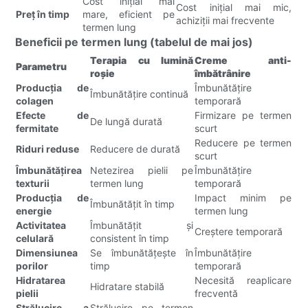
Cost inițial mai
Cost inițial mai mic,
Preț în timp
mare, eficient pe
achiziții mai frecvente
termen lung
Beneficii pe termen lung (tabelul de mai jos)
Terapia cu lumină
Creme anti-
Parametru
roșie
îmbătrânire
Producția de
Îmbunătățire
Îmbunătățire continuă
colagen
temporară
Efecte de
Firmizare pe termen
De lungă durată
fermitate
scurt
Reducere pe termen
Riduri reduse
Reducere de durată
scurt
Îmbunătățirea
Netezirea pielii pe
Îmbunătățire
texturii
termen lung
temporară
Producția de
Impact minim pe
Îmbunătățit în timp
energie
termen lung
Activitatea
Îmbunătățit și
Creștere temporară
celulară
consistent în timp
Dimensiunea
Se îmbunătățește în
Îmbunătățire
porilor
timp
temporară
Hidratarea
Necesită reaplicare
Hidratare stabilă
pielii
frecventă
Strălucire a
Strălucire pe termen