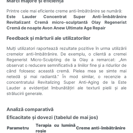
Mărci majore și eficiență
Printre cele mai eficiente creme anti-îmbătrânire se numără:
Este Lauder Concentrat Super Anti-Îmbătrânire
Revitalizant
Cremă micro-sculptantă Olay Regenerist
Cremă de noapte Avon Anew Ultimate Age Repair
Feedback și mărturii ale utilizatorilor
Mulți utilizatori raportează rezultate pozitive în urma utilizării
cremelor anti-îmbătrânire. De exemplu, o clientă a cremei
Regenerist Micro-Sculpting de la Olay a remarcat: „Am
observat o reducere semnificativă a liniilor fine și a ridurilor de
când folosesc această cremă. Pielea mea se simte mai
netedă și mai radiantă.” În mod similar, o recenzie a
concentratului Revitalizing Super Anti-Aging de la Este
Lauder a evidențiat îmbunătățiri ale texturii pielii și ale
strălucirii generale.
Analiză comparativă
Eficacitate și dovezi (tabelul de mai jos)
Terapia cu lumină
Parametru
Creme anti-îmbătrânire
roșie