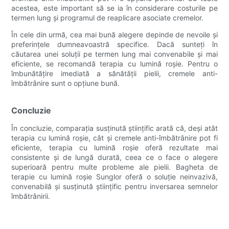
acestea, este important să se ia în considerare costurile pe
termen lung și programul de reaplicare asociate cremelor.
În cele din urmă, cea mai bună alegere depinde de nevoile și
preferințele dumneavoastră specifice. Dacă sunteți în
căutarea unei soluții pe termen lung mai convenabile și mai
eficiente, se recomandă terapia cu lumină roșie. Pentru o
îmbunătățire imediată a sănătății pielii, cremele anti-
îmbătrânire sunt o opțiune bună.
Concluzie
În concluzie, comparația susținută științific arată că, deși atât
terapia cu lumină roșie, cât și cremele anti-îmbătrânire pot fi
eficiente, terapia cu lumină roșie oferă rezultate mai
consistente și de lungă durată, ceea ce o face o alegere
superioară pentru multe probleme ale pielii. Bagheta de
terapie cu lumină roșie Sunglor oferă o soluție neinvazivă,
convenabilă și susținută științific pentru inversarea semnelor
îmbătrânirii.