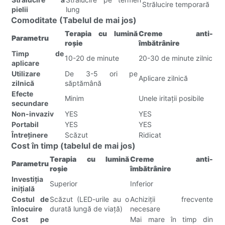
Strălucire temporară
pielii
lung
Comoditate (Tabelul de mai jos)
Terapia cu lumină
Creme anti-
Parametru
roșie
îmbătrânire
Timp de
10-20 de minute
20-30 de minute zilnic
aplicare
Utilizare
De 3-5 ori pe
Aplicare zilnică
zilnică
săptămână
Efecte
Minim
Unele iritații posibile
secundare
Non-invaziv
YES
YES
Portabil
YES
YES
Întreţinere
Scăzut
Ridicat
Cost în timp (tabelul de mai jos)
Terapia cu lumină
Creme anti-
Parametru
roșie
îmbătrânire
Investiția
Superior
Inferior
inițială
Costul de
Scăzut (LED-urile au o
Achiziții frecvente
înlocuire
durată lungă de viață)
necesare
Cost pe
Mai mare în timp din