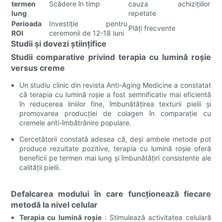
termen
Scădere în timp
cauza achizițiilor
lung
repetate
Perioada
Investiție pentru
Plăți frecvente
ROI
ceremonii de 12-18 luni
Studii și dovezi științifice
Studii comparative privind terapia cu lumină roșie
versus creme
Un studiu clinic din revista Anti-Aging Medicine a constatat
că terapia cu lumină roșie a fost semnificativ mai eficientă
în reducerea liniilor fine, îmbunătățirea texturii pielii și
promovarea producției de colagen în comparație cu
cremele anti-îmbătrânire populare.
Cercetătorii constată adesea că, deși ambele metode pot
produce rezultate pozitive, terapia cu lumină roșie oferă
beneficii pe termen mai lung și îmbunătățiri consistente ale
calității pielii.
Defalcarea modului în care funcționează fiecare
metodă la nivel celular
Terapia cu lumină roșie
: Stimulează activitatea celulară