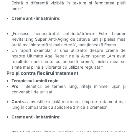
Există o diferență vizibilă în textura și fermitatea pielii
mele.”
Creme anti-îmbătrânire:
„Folosesc concentratul anti-îmbătrânire Este Lauder
Revitalizing Super Anti-Aging de câteva luni și pielea mea
arată mai hidratată și mai netedă”, menționează Emma.
Un raport exemplar al unui utilizator despre crema de
noapte Ultimate Age Repair de la Avon spune: „Am avut
rezultate consistente cu această cremă; pielea mea se
simte mai plină și vibrantă cu utilizare regulată.”
Pro și contra fiecărui tratament
Terapie cu lumină roșie:
Pro
: Beneficii pe termen lung, iritații minime, ușor și
convenabil de utilizat.
Contra
: Investiție inițială mai mare, timp de tratament mai
lung în comparație cu aplicarea zilnică a cremelor.
Creme anti-îmbătrânire: