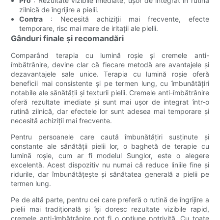
Pro
: Rezultate vizibile imediate, ușor de integrat în rutina
zilnică de îngrijire a pielii.
Contra
: Necesită achiziții mai frecvente, efecte
temporare, risc mai mare de iritații ale pielii.
Gânduri finale și recomandări
Comparând terapia cu lumină roșie și cremele anti-
îmbătrânire, devine clar că fiecare metodă are avantajele și
dezavantajele sale unice. Terapia cu lumină roșie oferă
beneficii mai consistente și pe termen lung, cu îmbunătățiri
notabile ale sănătății și texturii pielii. Cremele anti-îmbătrânire
oferă rezultate imediate și sunt mai ușor de integrat într-o
rutină zilnică, dar efectele lor sunt adesea mai temporare și
necesită achiziții mai frecvente.
Pentru persoanele care caută îmbunătățiri susținute și
constante ale sănătății pielii lor, o baghetă de terapie cu
lumină roșie, cum ar fi modelul Sunglor, este o alegere
excelentă. Acest dispozitiv nu numai că reduce liniile fine și
ridurile, dar îmbunătățește și sănătatea generală a pielii pe
termen lung.
Pe de altă parte, pentru cei care preferă o rutină de îngrijire a
pielii mai tradițională și își doresc rezultate vizibile rapid,
cremele anti-îmbătrânire pot fi o opțiune potrivită. Cu toate