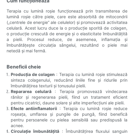
Cum funcționează
Terapia cu lumină roșie funcționează prin transmiterea de
lumină roșie către piele, care este absorbită de mitocondrii
(„centrele de energie” ale celulelor) și promovează activitatea
celulară. Acest lucru duce la o producție sporită de colagen,
o producție crescută de energie și o elasticitate îmbunătățită
a pielii. Procesul reduce, de asemenea, inflamația și
îmbunătățește circulația sângelui, rezultând o piele mai
netedă și mai fermă.
Beneficii cheie
Producția de colagen
: Terapia cu lumină roșie stimulează
sinteza colagenului, reducând liniile fine și ridurile prin
îmbunătățirea texturii și tonusului pielii.
Repararea celulară
: Terapia promovează vindecarea
rănilor și regenerarea pielii, fiind un tratament eficient
pentru cicatrici, daune solare și alte imperfecțiuni ale pielii.
Efecte antiinflamatorii
: Terapia cu lumină roșie reduce
roșeața, umflarea și pungile de pungă, fiind benefică
pentru persoanele cu pielea sensibilă sau predispusă la
acnee.
Circulație îmbunătățită
: Îmbunătățirea fluxului sanguin