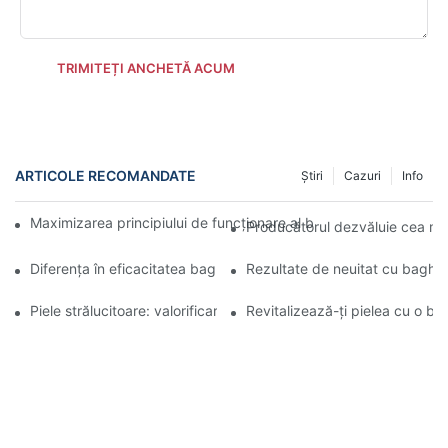
TRIMITEȚI ANCHETĂ ACUM
ARTICOLE RECOMANDATE
Știri
Cazuri
Info
Maximizarea principiului de funcționare al baghetei de terapie c
Producătorul dezvăluie cea mai
Diferența în eficacitatea baghetelor de terapie cu lumină roșie p
Rezultate de neuitat cu baghet
Piele strălucitoare: valorificarea puterii terapiei cu lumină roșie
Revitalizează-ți pielea cu o ba