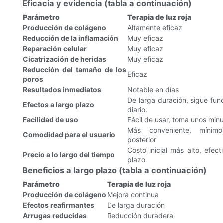
Eficacia y evidencia (tabla a continuación)
Parámetro
Terapia de luz roja
Producción de colágeno
Altamente eficaz
Reducción de la inflamación
Muy eficaz
Reparación celular
Muy eficaz
Cicatrización de heridas
Muy eficaz
Reducción del tamaño de los
Eficaz
poros
Resultados inmediatos
Notable en días
De larga duración, sigue fun
Efectos a largo plazo
diario.
Facilidad de uso
Fácil de usar, toma unos min
Más conveniente, mínim
Comodidad para el usuario
posterior
Costo inicial más alto, efect
Precio a lo largo del tiempo
plazo
Beneficios a largo plazo (tabla a continuación)
Parámetro
Terapia de luz roja
Producción de colágeno
Mejora continua
Efectos reafirmantes
De larga duración
Arrugas reducidas
Reducción duradera