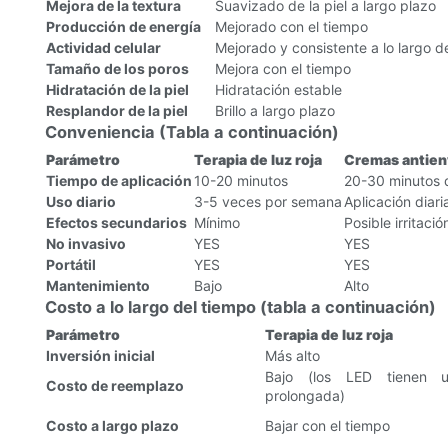
Mejora de la textura
Suavizado de la piel a largo plazo
Producción de energía
Mejorado con el tiempo
Actividad celular
Mejorado y consistente a lo largo d
Tamaño de los poros
Mejora con el tiempo
Hidratación de la piel
Hidratación estable
Resplandor de la piel
Brillo a largo plazo
Conveniencia (Tabla a continuación)
Parámetro
Terapia de luz roja
Cremas antien
Tiempo de aplicación
10-20 minutos
20-30 minutos d
Uso diario
3-5 veces por semana
Aplicación diari
Efectos secundarios
Mínimo
Posible irritació
No invasivo
YES
YES
Portátil
YES
YES
Mantenimiento
Bajo
Alto
Costo a lo largo del tiempo (tabla a continuación)
Parámetro
Terapia de luz roja
Inversión inicial
Más alto
Bajo (los LED tienen u
Costo de reemplazo
prolongada)
Costo a largo plazo
Bajar con el tiempo