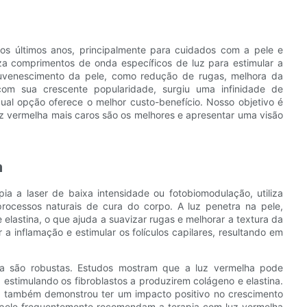
os últimos anos, principalmente para cuidados com a pele e
iza comprimentos de onda específicos de luz para estimular a
rejuvenescimento da pele, como redução de rugas, melhora da
 com sua crescente popularidade, surgiu uma infinidade de
 qual opção oferece o melhor custo-benefício. Nosso objetivo é
luz vermelha mais caros são os melhores e apresentar uma visão
a
a a laser de baixa intensidade ou fotobiomodulação, utiliza
rocessos naturais de cura do corpo. A luz penetra na pele,
elastina, o que ajuda a suavizar rugas e melhorar a textura da
a inflamação e estimular os folículos capilares, resultando em
lha são robustas. Estudos mostram que a luz vermelha pode
estimulando os fibroblastos a produzirem colágeno e elastina.
, e também demonstrou ter um impacto positivo no crescimento
a pele frequentemente recomendam a terapia com luz vermelha