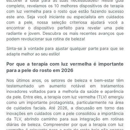
escolher a ideal para as suas necessidades? Neste guia
completo, revelamos os 10 melhores dispositivos de terapia
com luz vermelha para o rosto que estão fazendo sucesso
este ano. Seja você iniciante ou especialista em cuidados
com a pele, nossa seleção criteriosa ajudará você a
encontrar o dispositivo perfeito para revelar uma pele
radiante e jovem. Descubra os mais recentes avanços que
podem revolucionar sua rotina de beleza!
Sinta-se à vontade para ajustar qualquer parte para que se
adapte melhor ao seu estilo!
Por que a terapia com luz vermelha é importante
para a pele do rosto em 2026
Nos últimos anos, os setores de beleza e bem-estar têm
testemunhado um aumento notável em tratamentos
inovadores voltados para a melhoria da saúde e aparência
da pele. Entre eles, a terapia com luz vermelha (TLV) emergiu
como um importante protagonista, particularmente na área
de cuidados faciais. Até 2026, a discussão em torno das
inovações em cuidados com a pele consolidou a importância
da TLV, abrindo caminho para sua integração em rotinas
diárias de beleza. Compreender por que a terapia com luz
vermelha é relevante para a pele do rosto hoje não apenas