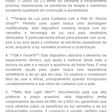
corpo. O Joovv Go 2.0 emite luz vermelha e infravermelha
próxima, maximizando os benefícios da terapia e mantendo
excelente qualidade de construção e durabilidade.
3. **Terapia de Luz para Cuidados com a Pele Dr. Dennis
Gross**: Perfeito para quem busca uma abordagem
multifacetada, este dispositivo combina terapia com luz
vermelha e tecnologia de luz azul para resultados
otimizados. É particularmente eficaz para pessoas com acne,
pois a luz azul ajuda a combater as bactérias causadoras da
acne, enquanto a luz vermelha promove a cicatrização.
4. **Silk'n FaceFX**: Este dispositivo adiciona o elemento de
aquecimento térmico, que ajuda a melhorar ainda mais a
textura da pele e a reduzir a aparência de linhas finas. É uma
excelente opção para quem busca uma experiência
semelhante à de um spa em casa. Os usuários o consideram
fácil de usar e eficaz, principalmente quando incorporado
consistentemente à sua rotina de cuidados com a pele.
5. **Mito Red Light Mini**: Reconhecido pela sua alta
potência e preço acessível, este dispositivo emite
comprimentos de onda de 660 nm e 850 nm, garantindo que
você obtenha todos os benefícios da luz vermelha e da luz
infravermelha próxima. É compacto e versátil, perfeito para