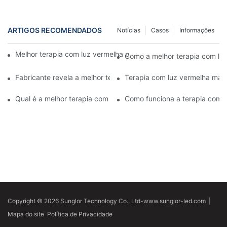
ARTIGOS RECOMENDADOS
Notícias
Casos
Informações
Melhor terapia com luz vermelha para o rosto versus peelings q
Como a melhor terapia com luz
Fabricante revela a melhor terapia com luz vermelha para o rost
Terapia com luz vermelha mais
Qual é a melhor terapia com luz vermelha para o rosto?
Como funciona a terapia com l
Copyright © 2026 Sunglor Technology Co., Ltd-www.sunglor-led.com
|
Mapa do site
Política de Privacidade