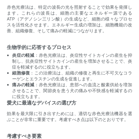
赤色光療法は、特定の波長の光を照射することで効果を発揮し
ます。これらの波長は、細胞の主要なエネルギー源である
ATP（アデノシン三リン酸）の生成など、細胞の様々なプロセ
スを活性化させます。エネルギー生成の増加は、細胞機能の改
善、組織修復、そして痛みの軽減につながります。
生物学的に応答するプロセス
炎症の軽減
：赤色光療法は、炎症性サイトカインの産生を抑
制し、抗炎症性サイトカインの産生を増加させることで、炎
症を軽減するのに役立ちます。
細胞修復
：この治療法は、組織の修復と再生に不可欠なコラ
ーゲンとエラスチンの生成を促進します。
痛みの軽減
：赤色光療法は、患部への血流と酸素供給を増加
させることで、関節炎を患う犬の痛みや不快感を軽減するの
に役立ちます。
愛犬に最適なデバイスの選び方
効果を最大限に引き出すためには、適切な赤色光療法機器を選
ぶことが非常に重要です。考慮すべき点は以下のとおりです。
考慮すべき要素