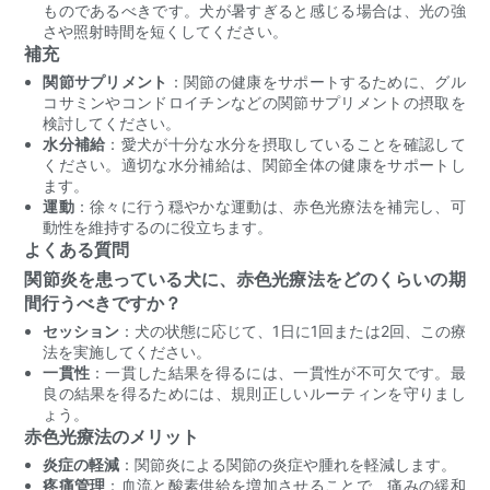
ものであるべきです。犬が暑すぎると感じる場合は、光の強
さや照射時間を短くしてください。
補充
関節サプリメント
：関節の健康をサポートするために、グル
コサミンやコンドロイチンなどの関節サプリメントの摂取を
検討してください。
水分補給
：愛犬が十分な水分を摂取していることを確認して
ください。適切な水分補給は、関節全体の健康をサポートし
ます。
運動
：徐々に行う穏やかな運動は、赤色光療法を補完し、可
動性を維持するのに役立ちます。
よくある質問
関節炎を患っている犬に、赤色光療法をどのくらいの期
間行うべきですか？
セッション
：犬の状態に応じて、1日に1回または2回、この療
法を実施してください。
一貫性
：一貫した結果を得るには、一貫性が不可欠です。最
良の結果を得るためには、規則正しいルーティンを守りまし
ょう。
赤色光療法のメリット
炎症の軽減
：関節炎による関節の炎症や腫れを軽減します。
疼痛管理
：血流と酸素供給を増加させることで、痛みの緩和