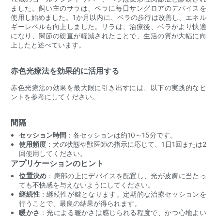
ました。飼い主のサラは、ベラに毎日サングロアのデバイスを
使用し始めました。1か月以内に、ベラの歩行は改善し、エネル
ギーレベルも向上しました。サラは、治療後、ベラがより快適
になり、関節の硬直が軽減されたことで、生活の質が大幅に向
上したと述べています。
赤色光療法を効果的に活用する
赤色光療法の効果を最大限に引き出すには、以下の実践的なヒ
ントを参考にしてください。
間隔
セッション時間
：各セッションは約10～15分です。
使用頻度
：犬の状態や獣医師の指示に応じて、1日1回または2
回使用してください。
アプリケーションのヒント
位置決め
：患部の上にデバイスを配置し、光が皮膚に当たっ
ても不快感を与えないようにしてください。
継続性
：継続性が鍵となります。定期的な治療セッションを
行うことで、最良の結果が得られます。
暖かさ
：光による暖かさは感じられる程度で、かつ心地よい