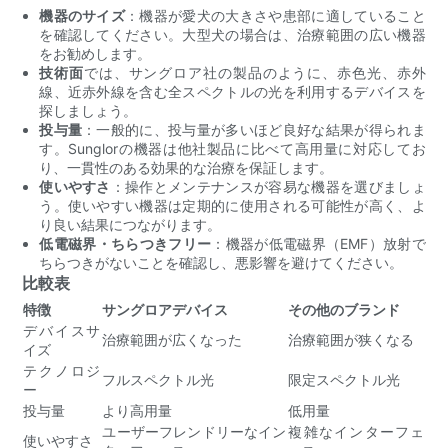
機器のサイズ
：機器が愛犬の大きさや患部に適していること
を確認してください。大型犬の場合は、治療範囲の広い機器
をお勧めします。
技術面
では、サングロア社の製品のように、赤色光、赤外
線、近赤外線を含む全スペクトルの光を利用するデバイスを
探しましょう。
投与量
：一般的に、投与量が多いほど良好な結果が得られま
す。Sunglorの機器は他社製品に比べて高用量に対応してお
り、一貫性のある効果的な治療を保証します。
使いやすさ
：操作とメンテナンスが容易な機器を選びましょ
う。使いやすい機器は定期的に使用される可能性が高く、よ
り良い結果につながります。
低電磁界・ちらつきフリー
：機器が低電磁界（EMF）放射で
ちらつきがないことを確認し、悪影響を避けてください。
比較表
特徴
サングロアデバイス
その他のブランド
デバイスサ
治療範囲が広くなった
治療範囲が狭くなる
イズ
テクノロジ
フルスペクトル光
限定スペクトル光
ー
投与量
より高用量
低用量
ユーザーフレンドリーなイン
複雑なインターフェ
使いやすさ