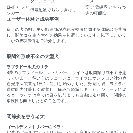
ターフェース
ース
EMFとフリ
高い電磁界とちらつ
低電磁波でちらつきなし
ッカー
きの可能性
ユーザー体験と成功事例
多くの犬の飼い主や獣医師が赤色光療法に関する体験談を共有
し、関節炎を患う犬への効果を強調しています。以下に、いく
つかの成功事例をご紹介します。
股関節形成不全の大型犬
ラブラドール犬のリラ
：
9歳のラブラドール・レトリバー、ライラは股関節形成不全を患
っています。飼い主のジェーンは、ライラにサングロア社の赤
色光療法装置を1日2回使用し始めました。数週間後、ライラの
運動能力は著しく改善し、痛みも軽減しました。ジェーンによ
ると、ライラは今では庭を以前よりも自由に走り回り、関節の
柔軟性も向上したとのことです。
関節炎を患う老犬
ゴールデンレトリバーのベラ
：
12歳のゴールデンレトリバー、ベラは変形性関節症と診断され