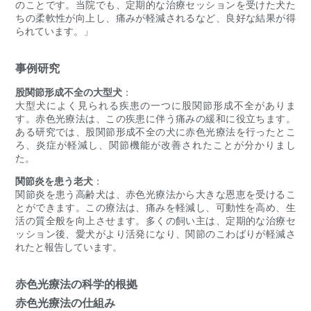
のことです。当院でも、定期的な治療セッションを受けた犬た
ちの柔軟性が向上し、痛みが軽減されるなど、良好な結果が得
られています。」
事例研究
股関節形成不全の大型犬
：
大型犬によく見られる疾患の一つに股関節形成不全がありま
す。赤色光療法は、この疾患に伴う痛みの緩和に役立ちます。
ある研究では、股関節形成不全の犬に赤色光療法を行ったとこ
ろ、炎症が軽減し、関節機能が改善されたことが分かりまし
た。
関節炎を患う老犬
：
関節炎を患う高齢犬は、赤色光療法から大きな恩恵を受けるこ
とができます。この療法は、痛みを軽減し、可動性を高め、生
活の質全般を向上させます。多くの飼い主は、定期的な治療セ
ッション後、愛犬がより活発になり、関節のこわばりが軽減さ
れたと報告しています。
赤色光療法の科学的根拠
赤色光療法の仕組み