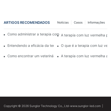
ARTIGOS RECOMENDADOS
Notícias
Casos
Informações
Como administrar a terapia com luz vermelha para cães com art
A terapia com luz vermelha pro
Entendendo a eficácia da terapia com luz vermelha otimizada pa
O que é a terapia com luz verm
Como encontrar um veterinário que utilize terapia com luz verm
A terapia com luz vermelha aliv
Copyright © 2026 Sunglor Technology Co., Ltd-www.sunglor-led.com
|