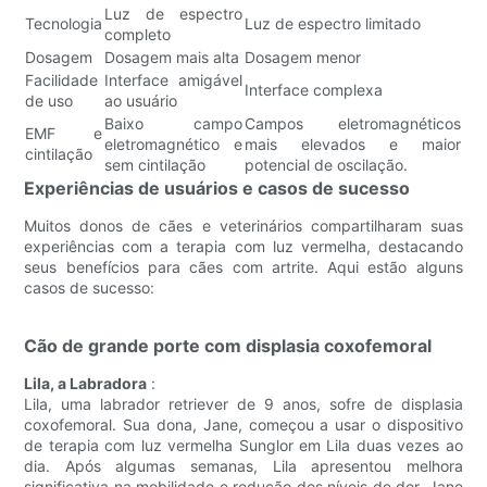
Luz de espectro
Tecnologia
Luz de espectro limitado
completo
Dosagem
Dosagem mais alta
Dosagem menor
Facilidade
Interface amigável
Interface complexa
de uso
ao usuário
Baixo campo
Campos eletromagnéticos
EMF e
eletromagnético e
mais elevados e maior
cintilação
sem cintilação
potencial de oscilação.
Experiências de usuários e casos de sucesso
Muitos donos de cães e veterinários compartilharam suas
experiências com a terapia com luz vermelha, destacando
seus benefícios para cães com artrite. Aqui estão alguns
casos de sucesso:
Cão de grande porte com displasia coxofemoral
Lila, a Labradora
:
Lila, uma labrador retriever de 9 anos, sofre de displasia
coxofemoral. Sua dona, Jane, começou a usar o dispositivo
de terapia com luz vermelha Sunglor em Lila duas vezes ao
dia. Após algumas semanas, Lila apresentou melhora
significativa na mobilidade e redução dos níveis de dor. Jane