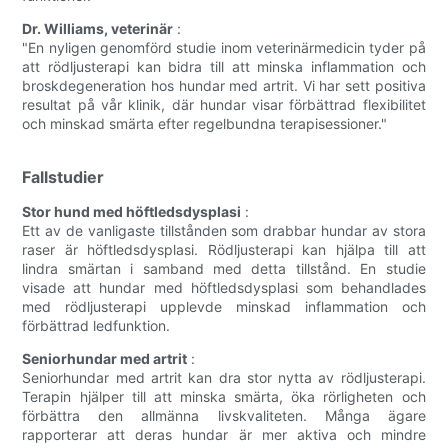
Dr. Williams, veterinär
:
"En nyligen genomförd studie inom veterinärmedicin tyder på
att rödljusterapi kan bidra till att minska inflammation och
broskdegeneration hos hundar med artrit. Vi har sett positiva
resultat på vår klinik, där hundar visar förbättrad flexibilitet
och minskad smärta efter regelbundna terapisessioner."
Fallstudier
Stor hund med höftledsdysplasi
:
Ett av de vanligaste tillstånden som drabbar hundar av stora
raser är höftledsdysplasi. Rödljusterapi kan hjälpa till att
lindra smärtan i samband med detta tillstånd. En studie
visade att hundar med höftledsdysplasi som behandlades
med rödljusterapi upplevde minskad inflammation och
förbättrad ledfunktion.
Seniorhundar med artrit
:
Seniorhundar med artrit kan dra stor nytta av rödljusterapi.
Terapin hjälper till att minska smärta, öka rörligheten och
förbättra den allmänna livskvaliteten. Många ägare
rapporterar att deras hundar är mer aktiva och mindre