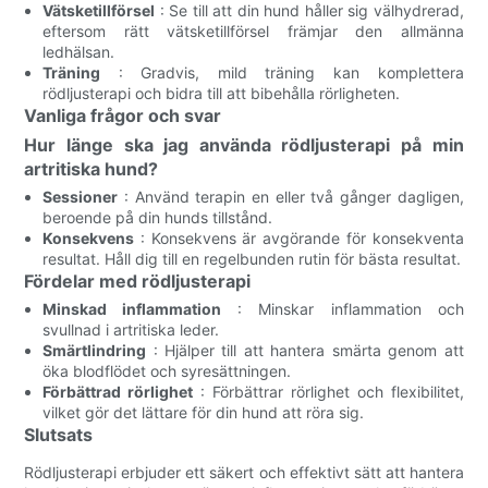
Vätsketillförsel
: Se till att din hund håller sig välhydrerad,
eftersom rätt vätsketillförsel främjar den allmänna
ledhälsan.
Träning
: Gradvis, mild träning kan komplettera
rödljusterapi och bidra till att bibehålla rörligheten.
Vanliga frågor och svar
Hur länge ska jag använda rödljusterapi på min
artritiska hund?
Sessioner
: Använd terapin en eller två gånger dagligen,
beroende på din hunds tillstånd.
Konsekvens
: Konsekvens är avgörande för konsekventa
resultat. Håll dig till en regelbunden rutin för bästa resultat.
Fördelar med rödljusterapi
Minskad inflammation
: Minskar inflammation och
svullnad i artritiska leder.
Smärtlindring
: Hjälper till att hantera smärta genom att
öka blodflödet och syresättningen.
Förbättrad rörlighet
: Förbättrar rörlighet och flexibilitet,
vilket gör det lättare för din hund att röra sig.
Slutsats
Rödljusterapi erbjuder ett säkert och effektivt sätt att hantera