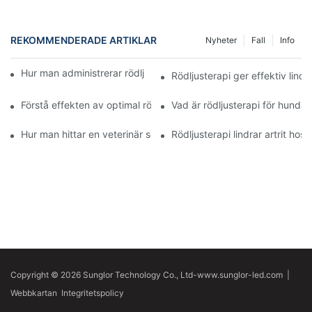
REKOMMENDERADE ARTIKLAR
Nyheter
Fall
Info
Hur man administrerar rödljusterapi för hundar med artrit
Rödljusterapi ger effektiv lindr
Förstå effekten av optimal rödljusterapi för hundar med artrit
Vad är rödljusterapi för hundar
Hur man hittar en veterinär som använder rödljusterapi för artri
Rödljusterapi lindrar artrit hos
Copyright © 2026 Sunglor Technology Co., Ltd-www.sunglor-led.com
|
Webbkartan
Integritetspolicy