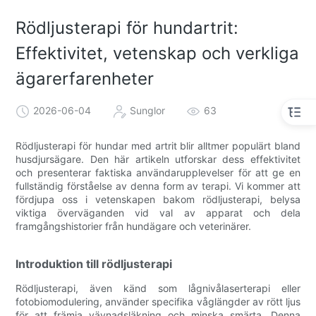
Rödljusterapi för hundartrit:
Effektivitet, vetenskap och verkliga
ägarerfarenheter
2026-06-04
Sunglor
63
Rödljusterapi för hundar med artrit blir alltmer populärt bland
husdjursägare. Den här artikeln utforskar dess effektivitet
och presenterar faktiska användarupplevelser för att ge en
fullständig förståelse av denna form av terapi. Vi kommer att
fördjupa oss i vetenskapen bakom rödljusterapi, belysa
viktiga överväganden vid val av apparat och dela
framgångshistorier från hundägare och veterinärer.
Introduktion till rödljusterapi
Rödljusterapi, även känd som lågnivålaserterapi eller
fotobiomodulering, använder specifika våglängder av rött ljus
för att främja vävnadsläkning och minska smärta. Denna