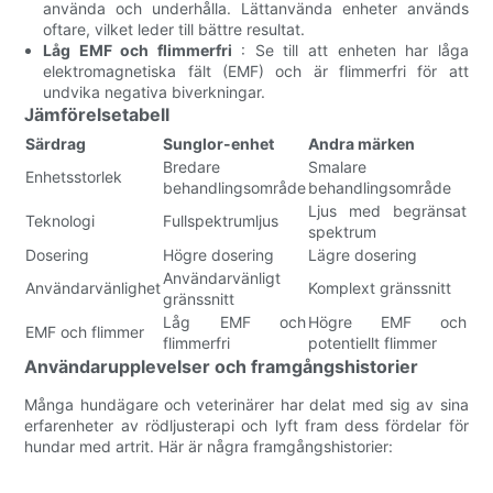
använda och underhålla. Lättanvända enheter används
oftare, vilket leder till bättre resultat.
Låg EMF och flimmerfri
: Se till att enheten har låga
elektromagnetiska fält (EMF) och är flimmerfri för att
undvika negativa biverkningar.
Jämförelsetabell
Särdrag
Sunglor-enhet
Andra märken
Bredare
Smalare
Enhetsstorlek
behandlingsområde
behandlingsområde
Ljus med begränsat
Teknologi
Fullspektrumljus
spektrum
Dosering
Högre dosering
Lägre dosering
Användarvänligt
Användarvänlighet
Komplext gränssnitt
gränssnitt
Låg EMF och
Högre EMF och
EMF och flimmer
flimmerfri
potentiellt flimmer
Användarupplevelser och framgångshistorier
Många hundägare och veterinärer har delat med sig av sina
erfarenheter av rödljusterapi och lyft fram dess fördelar för
hundar med artrit. Här är några framgångshistorier: