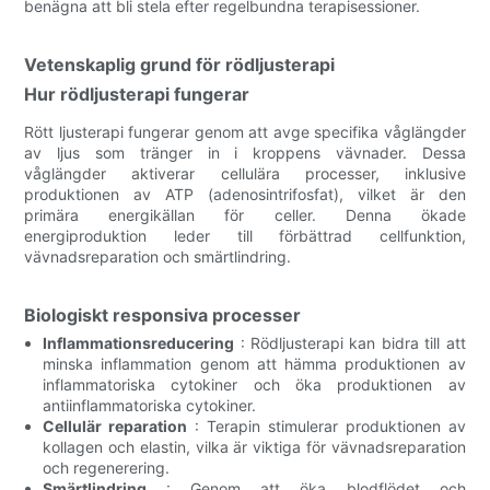
benägna att bli stela efter regelbundna terapisessioner.
Vetenskaplig grund för rödljusterapi
Hur rödljusterapi fungerar
Rött ljusterapi fungerar genom att avge specifika våglängder
av ljus som tränger in i kroppens vävnader. Dessa
våglängder aktiverar cellulära processer, inklusive
produktionen av ATP (adenosintrifosfat), vilket är den
primära energikällan för celler. Denna ökade
energiproduktion leder till förbättrad cellfunktion,
vävnadsreparation och smärtlindring.
Biologiskt responsiva processer
Inflammationsreducering
: Rödljusterapi kan bidra till att
minska inflammation genom att hämma produktionen av
inflammatoriska cytokiner och öka produktionen av
antiinflammatoriska cytokiner.
Cellulär reparation
: Terapin stimulerar produktionen av
kollagen och elastin, vilka är viktiga för vävnadsreparation
och regenerering.
Smärtlindring
: Genom att öka blodflödet och