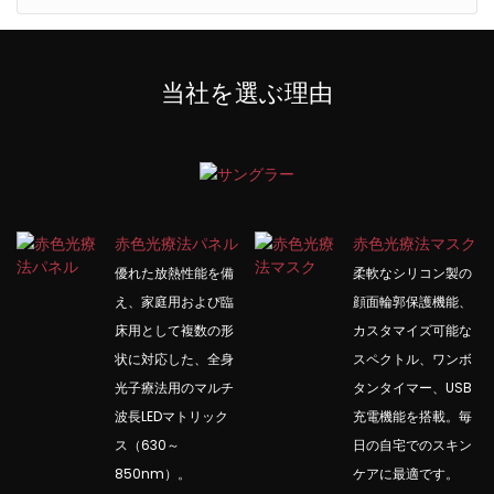
当社を選ぶ理由
赤色光療法パネル
赤色光療法マスク
優れた放熱性能を備
柔軟なシリコン製の
え、家庭用および臨
顔面輪郭保護機能、
床用として複数の形
カスタマイズ可能な
状に対応した、全身
スペクトル、ワンボ
光子療法用のマルチ
タンタイマー、USB
波長LEDマトリック
充電機能を搭載。毎
ス（630～
日の自宅でのスキン
850nm）。
ケアに最適です。