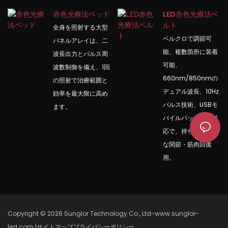
赤色光療法ベッド
LED赤色光療法ベ
ルト
全身を照射する大型
ベルクロで調節可
パネルアレイは、二
能、複数箇所に装着
波長出力とパルス周
可能、
波数制御を備え、1回
660nm/850nmの
の照射で治療範囲と
デュアル波長、10Hz
効率を最大限に高め
パルス技術、USBモ
ます。
バイルバッテリー対
応で、持ち運び可能
な関節・筋肉回復
用。
Copyright © 2026 Sunglor Technology Co., Ltd-www.sunglor-
led.com
|
サイトマップ
プライバシー
ポリシー