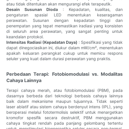
atau tidak ditentukan akan mengurangi efek terapeutik.
Desain Susunan Dioda
: Kepadatan, kualitas, dan
pengaturan spasial LED menentukan keseragaman
perawatan. Susunan dengan kepadatan tinggi dan
penempatan yang tepat memastikan iradiasi yang konsisten
di seluruh area perawatan, yang sangat penting untuk
keandalan protokol.
Intensitas Radiasi (Kepadatan Daya)
: Spesifikasi yang tidak
dapat dinegociasikan ini, diukur dalam mW/cm², menentukan
apakah keluaran perangkat cukup untuk memicu respons
seluler yang kuat dalam durasi perawatan yang praktis.
Perbedaan Terapi: Fotobiomodulasi vs. Modalitas
Cahaya Lainnya
Terapi cahaya merah, atau fotobiomodulasi (PBM), pada
dasarnya berbeda dari teknologi berbasis cahaya lainnya
baik dalam mekanisme maupun tujuannya. Tidak seperti
laser ablatif atau sistem cahaya berdenyut intens (IPL), yang
beroperasi melalui fototermolisis selektif untuk menargetkan
kromofor spesifik secara destruktif, PBM menggunakan
cahaya tingkat rendah pada panjang gelombang tertentu
untuk menstimulasi bioenergetika seluler secara non-termal.