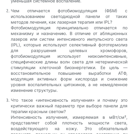
уменьшая системное воспаление.
Чем отличается фотобиомодуляция (ФБМ) с
использованием светодиодной панели от таких
методов лечения, как лазерная терапия или IPL?
Фотобиомодуляция принципиально отличается по
механизму и назначению. В отличие от абляционных
лазеров или систем интенсивного импульсного света
(IPL), которые используют селективный фототермолиз
для разрушения целевых хромофоров,
фотобиомодуляция использует низкоинтенсивные,
специфические длины волн света для нетермической
стимуляции клеточной биоэнергетики. Ее цель —
восстановительное повышение выработки АТФ,
модуляция активных форм кислорода и снижение
уровня воспалительных цитокинов, а не немедленное
изменение структуры.
Что такое «интенсивность излучения» и почему это
критически важный параметр при выборе панели для
терапии красным светом?
Интенсивность излучения, измеряемая в мВт/см²,
представляет собой плотность мощности света,
воздействующего на кожу. Это обязательный