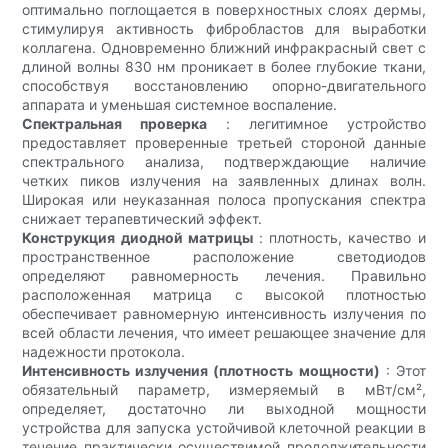
оптимально поглощается в поверхностных слоях дермы,
стимулируя активность фибробластов для выработки
коллагена. Одновременно ближний инфракрасный свет с
длиной волны 830 нм проникает в более глубокие ткани,
способствуя восстановлению опорно-двигательного
аппарата и уменьшая системное воспаление.
Спектральная проверка
: легитимное устройство
предоставляет проверенные третьей стороной данные
спектрального анализа, подтверждающие наличие
четких пиков излучения на заявленных длинах волн.
Широкая или неуказанная полоса пропускания спектра
снижает терапевтический эффект.
Конструкция диодной матрицы
: плотность, качество и
пространственное расположение светодиодов
определяют равномерность лечения. Правильно
расположенная матрица с высокой плотностью
обеспечивает равномерную интенсивность излучения по
всей области лечения, что имеет решающее значение для
надежности протокола.
Интенсивность излучения (плотность мощности)
: Этот
обязательный параметр, измеряемый в мВт/см²,
определяет, достаточно ли выходной мощности
устройства для запуска устойчивой клеточной реакции в
течение практически осуществимой продолжительности