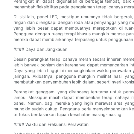
Perangkat ini dapat digunakan di berbagai tempat, baik 
menambah fleksibilitas pada pengalaman terapi cahaya mera
Di sisi lain, panel LED, meskipun umumnya tidak bergera
ringan dan dilengkapi dengan roda atau penyangga yang m
yang lebih besar dapat membuatnya merepotkan di rua
Pengguna dengan ruang terapi khusus mungkin merasa pane
mereka dapat membiarkannya terpasang untuk penggunaan 
#### Daya dan Jangkauan
Desain perangkat terapi cahaya merah secara inheren memen
lebih banyak bohlam dan karenanya dapat memancarkan inte
Daya yang lebih tinggi ini memungkinkan waktu perawatan 
jaringan. Akibatnya, pengguna mungkin melihat hasil yan
membutuhkan penyembuhan lebih dalam, seperti nyeri kronis
Perangkat genggam, yang dirancang terutama untuk perawa
lampu. Meskipun masih dapat memberikan terapi cahaya me
panel. Namun, bagi mereka yang ingin merawat area yang 
mungkin sudah cukup. Pengguna perlu menyeimbangkan ke
terfokus berdasarkan tujuan kesehatan masing-masing.
#### Waktu dan Frekuensi Perawatan