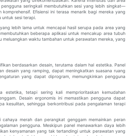
erawatan yang direkomendasikan. Karena intensitas dan area
, pengguna seringkali membutuhkan sesi yang lebih singkat—
omprehensif. Efisiensi ini terasa menarik bagi mereka yang
untuk sesi terapi.
yang lebih lama untuk mencapai hasil serupa pada area yang
n membutuhkan beberapa aplikasi untuk mencakup area tubuh
perlu meluangkan waktu tambahan untuk perawatan mereka, yang
ikan berdasarkan desain, terutama dalam hal estetika. Panel
ngan desain yang ramping, dapat meningkatkan suasana ruang
pengaturan yang dapat diprogram, memungkinkan pengguna
 estetika, tetapi sering kali memprioritaskan kemudahan
nggam. Desain ergonomis ini memastikan pengguna dapat
a kesulitan, sehingga berkontribusi pada pengalaman terapi
api cahaya merah dan perangkat genggam memainkan peran
 pengalaman pengguna. Meskipun panel menawarkan daya lebih
ikan kenyamanan yang tak tertandingi untuk perawatan yang