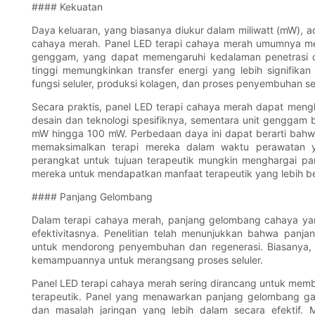
#### Kekuatan
Daya keluaran, yang biasanya diukur dalam miliwatt (mW), ad
cahaya merah. Panel LED terapi cahaya merah umumnya mena
genggam, yang dapat memengaruhi kedalaman penetrasi ca
tinggi memungkinkan transfer energi yang lebih signifika
fungsi seluler, produksi kolagen, dan proses penyembuhan s
Secara praktis, panel LED terapi cahaya merah dapat meng
desain dan teknologi spesifiknya, sementara unit genggam b
mW hingga 100 mW. Perbedaan daya ini dapat berarti bahwa p
memaksimalkan terapi mereka dalam waktu perawatan ya
perangkat untuk tujuan terapeutik mungkin menghargai pa
mereka untuk mendapatkan manfaat terapeutik yang lebih be
#### Panjang Gelombang
Dalam terapi cahaya merah, panjang gelombang cahaya y
efektivitasnya. Penelitian telah menunjukkan bahwa panj
untuk mendorong penyembuhan dan regenerasi. Biasanya,
kemampuannya untuk merangsang proses seluler.
Panel LED terapi cahaya merah sering dirancang untuk mem
terapeutik. Panel yang menawarkan panjang gelombang g
dan masalah jaringan yang lebih dalam secara efektif.