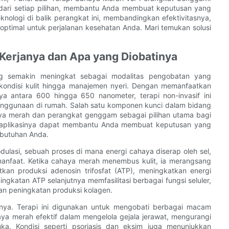
 dari setiap pilihan, membantu Anda membuat keputusan yang
knologi di balik perangkat ini, membandingkan efektivitasnya,
imal untuk perjalanan kesehatan Anda. Mari temukan solusi
erjanya dan Apa yang Diobatinya
ng semakin meningkat sebagai modalitas pengobatan yang
 kondisi kulit hingga manajemen nyeri. Dengan memanfaatkan
a antara 600 hingga 650 nanometer, terapi non-invasif ini
 penggunaan di rumah. Salah satu komponen kunci dalam bidang
haya merah dan perangkat genggam sebagai pilihan utama bagi
 aplikasinya dapat membantu Anda membuat keputusan yang
ebutuhan Anda.
odulasi, sebuah proses di mana energi cahaya diserap oleh sel,
manfaat. Ketika cahaya merah menembus kulit, ia merangsang
atkan produksi adenosin trifosfat (ATP), meningkatkan energi
gkatan ATP selanjutnya memfasilitasi berbagai fungsi seluler,
an peningkatan produksi kolagen.
nya. Terapi ini digunakan untuk mengobati berbagai macam
aya merah efektif dalam mengelola gejala jerawat, mengurangi
a. Kondisi seperti psoriasis dan eksim juga menunjukkan