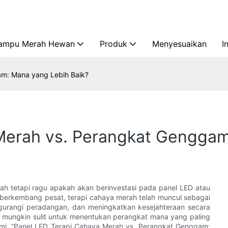
ampu Merah Hewan
Produk
Menyesuaikan
I
am: Mana yang Lebih Baik?
Merah vs. Perangkat Genggam
h tetapi ragu apakah akan berinvestasi pada panel LED atau
berkembang pesat, terapi cahaya merah telah muncul sebagai
gurangi peradangan, dan meningkatkan kesejahteraan secara
, mungkin sulit untuk menentukan perangkat mana yang paling
mi, “Panel LED Terapi Cahaya Merah vs. Perangkat Genggam: