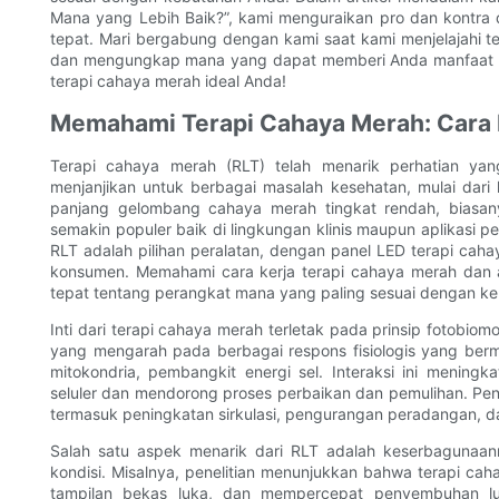
Mana yang Lebih Baik?”, kami menguraikan pro dan kontra
tepat. Mari bergabung dengan kami saat kami menjelajahi te
dan mengungkap mana yang dapat memberi Anda manfaat opt
terapi cahaya merah ideal Anda!
Memahami Terapi Cahaya Merah: Cara K
Terapi cahaya merah (RLT) telah menarik perhatian ya
menjanjikan untuk berbagai masalah kesehatan, mulai dari
panjang gelombang cahaya merah tingkat rendah, biasany
semakin populer baik di lingkungan klinis maupun aplikasi
RLT adalah pilihan peralatan, dengan panel LED terapi ca
konsumen. Memahami cara kerja terapi cahaya merah dan
tepat tentang perangkat mana yang paling sesuai dengan k
Inti dari terapi cahaya merah terletak pada prinsip fotobiom
yang mengarah pada berbagai respons fisiologis yang ber
mitokondria, pembangkit energi sel. Interaksi ini meningk
seluler dan mendorong proses perbaikan dan pemulihan. Penin
termasuk peningkatan sirkulasi, pengurangan peradangan, d
Salah satu aspek menarik dari RLT adalah keserbagunaan
kondisi. Misalnya, penelitian menunjukkan bahwa terapi cah
tampilan bekas luka, dan mempercepat penyembuhan luk