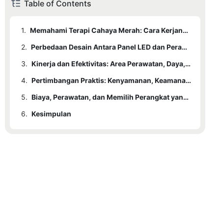
Table of Contents
1.
Memahami Terapi Cahaya Merah: Cara Kerjanya dan Apa yang Diobatinya
2.
Perbedaan Desain Antara Panel LED dan Perangkat Genggam
3.
Kinerja dan Efektivitas: Area Perawatan, Daya, dan Panjang Gelombang
4.
Pertimbangan Praktis: Kenyamanan, Keamanan, dan Pengalaman Pengguna
5.
Biaya, Perawatan, dan Memilih Perangkat yang Tepat untuk Kebutuhan Anda
6.
Kesimpulan