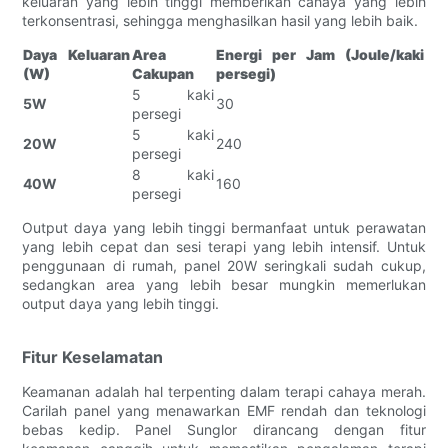
keluaran yang lebih tinggi memberikan cahaya yang lebih
terkonsentrasi, sehingga menghasilkan hasil yang lebih baik.
Daya Keluaran
Area
Energi per Jam (Joule/kaki
(W)
Cakupan
persegi)
5 kaki
5W
30
persegi
5 kaki
20W
240
persegi
8 kaki
40W
160
persegi
Output daya yang lebih tinggi bermanfaat untuk perawatan
yang lebih cepat dan sesi terapi yang lebih intensif. Untuk
penggunaan di rumah, panel 20W seringkali sudah cukup,
sedangkan area yang lebih besar mungkin memerlukan
output daya yang lebih tinggi.
Fitur Keselamatan
Keamanan adalah hal terpenting dalam terapi cahaya merah.
Carilah panel yang menawarkan EMF rendah dan teknologi
bebas kedip. Panel Sunglor dirancang dengan fitur