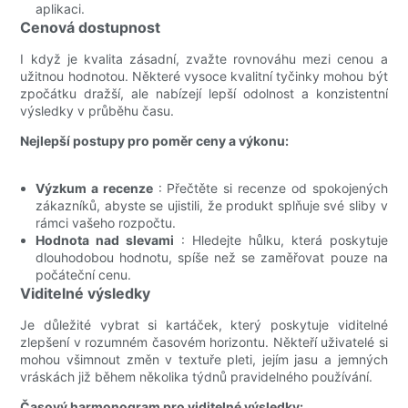
aplikaci.
Cenová dostupnost
I když je kvalita zásadní, zvažte rovnováhu mezi cenou a
užitnou hodnotou. Některé vysoce kvalitní tyčinky mohou být
zpočátku dražší, ale nabízejí lepší odolnost a konzistentní
výsledky v průběhu času.
Nejlepší postupy pro poměr ceny a výkonu:
Výzkum a recenze
: Přečtěte si recenze od spokojených
zákazníků, abyste se ujistili, že produkt splňuje své sliby v
rámci vašeho rozpočtu.
Hodnota nad slevami
: Hledejte hůlku, která poskytuje
dlouhodobou hodnotu, spíše než se zaměřovat pouze na
počáteční cenu.
Viditelné výsledky
Je důležité vybrat si kartáček, který poskytuje viditelné
zlepšení v rozumném časovém horizontu. Někteří uživatelé si
mohou všimnout změn v textuře pleti, jejím jasu a jemných
vráskách již během několika týdnů pravidelného používání.
Časový harmonogram pro viditelné výsledky: