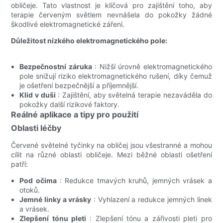
obličeje. Tato vlastnost je klíčová pro zajištění toho, aby
terapie červeným světlem nevnášela do pokožky žádné
škodlivé elektromagnetické záření.
Důležitost nízkého elektromagnetického pole:
Bezpečnostní záruka
: Nižší úrovně elektromagnetického
pole snižují riziko elektromagnetického rušení, díky čemuž
je ošetření bezpečnější a příjemnější.
Klid v duši
: Zajištění, aby světelná terapie nezaváděla do
pokožky další rizikové faktory.
Reálné aplikace a tipy pro použití
Oblasti léčby
Červené světelné tyčinky na obličej jsou všestranné a mohou
cílit na různé oblasti obličeje. Mezi běžné oblasti ošetření
patří:
Pod očima
: Redukce tmavých kruhů, jemných vrásek a
otoků.
Jemné linky a vrásky
: Vyhlazení a redukce jemných linek
a vrásek.
Zlepšení tónu pleti
: Zlepšení tónu a zářivosti pleti pro