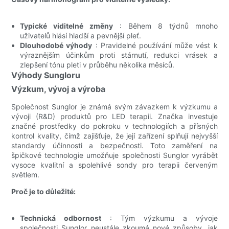
Typické viditelné změny
: Během 8 týdnů mnoho
uživatelů hlásí hladší a pevnější pleť.
Dlouhodobé výhody
: Pravidelné používání může vést k
výraznějším účinkům proti stárnutí, redukci vrásek a
zlepšení tónu pleti v průběhu několika měsíců.
Výhody Sungloru
Výzkum, vývoj a výroba
Společnost Sunglor je známá svým závazkem k výzkumu a
vývoji (R&D) produktů pro LED terapii. Značka investuje
značné prostředky do pokroku v technologiích a přísných
kontrol kvality, čímž zajišťuje, že její zařízení splňují nejvyšší
standardy účinnosti a bezpečnosti. Toto zaměření na
špičkové technologie umožňuje společnosti Sunglor vyrábět
vysoce kvalitní a spolehlivé sondy pro terapii červeným
světlem.
Proč je to důležité:
Technická odbornost
: Tým výzkumu a vývoje
společnosti Sunglor neustále zkoumá nové způsoby, jak