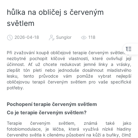
hůlka na obličej s červeným
světlem
2026-04-18
Sunglor
118
Při zvažování koupě obličejové terapie červeným světlem je
nezbytné pochopit klíčové vlastnosti, které ovlivňují její
účinnost. Ať už chcete redukovat jemné linky a vrásky,
zlepšit tón pleti nebo jednoduše dosáhnout mladistvého
lesku, tento průvodce vám pomůže vybrat nejlepší
obličejovou terapii červeným světlem pro vaše specifické
potřeby.
Pochopení terapie červeným světlem
Co je terapie červeným světlem?
Terapie červeným světlem, známá také jako
fotobiomodulace, je léčba, která využívá nízké hladiny
červeného světla k cílenému působení na kůži a buňky, čímž