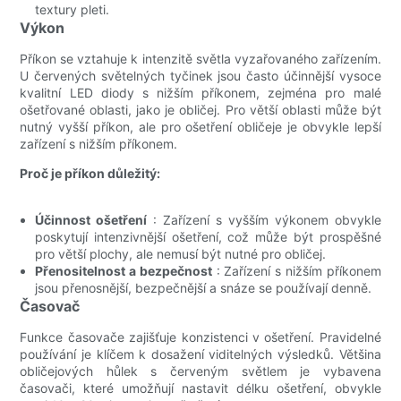
textury pleti.
Výkon
Příkon se vztahuje k intenzitě světla vyzařovaného zařízením.
U červených světelných tyčinek jsou často účinnější vysoce
kvalitní LED diody s nižším příkonem, zejména pro malé
ošetřované oblasti, jako je obličej. Pro větší oblasti může být
nutný vyšší příkon, ale pro ošetření obličeje je obvykle lepší
zařízení s nižším příkonem.
Proč je příkon důležitý:
Účinnost ošetření
: Zařízení s vyšším výkonem obvykle
poskytují intenzivnější ošetření, což může být prospěšné
pro větší plochy, ale nemusí být nutné pro obličej.
Přenositelnost a bezpečnost
: Zařízení s nižším příkonem
jsou přenosnější, bezpečnější a snáze se používají denně.
Časovač
Funkce časovače zajišťuje konzistenci v ošetření. Pravidelné
používání je klíčem k dosažení viditelných výsledků. Většina
obličejových hůlek s červeným světlem je vybavena
časovači, které umožňují nastavit délku ošetření, obvykle