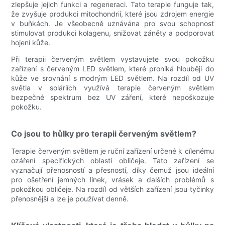
zlepšuje jejich funkci a regeneraci. Tato terapie funguje tak,
že zvyšuje produkci mitochondrií, které jsou zdrojem energie
v buňkách. Je všeobecně uznávána pro svou schopnost
stimulovat produkci kolagenu, snižovat záněty a podporovat
hojení kůže.
Při terapii červeným světlem vystavujete svou pokožku
zařízení s červeným LED světlem, které proniká hlouběji do
kůže ve srovnání s modrým LED světlem. Na rozdíl od UV
světla v soláriích využívá terapie červeným světlem
bezpečné spektrum bez UV záření, které nepoškozuje
pokožku.
Co jsou to hůlky pro terapii červeným světlem?
Terapie červeným světlem je ruční zařízení určené k cílenému
ozáření specifických oblastí obličeje. Tato zařízení se
vyznačují přenosností a přesností, díky čemuž jsou ideální
pro ošetření jemných linek, vrásek a dalších problémů s
pokožkou obličeje. Na rozdíl od větších zařízení jsou tyčinky
přenosnější a lze je používat denně.