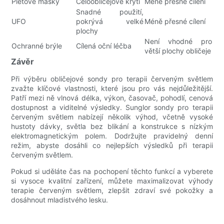
Pleťové masky
Celoobličejové krytí
Méně přesné cílení
Snadné použití,
UFO
pokrývá velké
Méně přesné cílení
plochy
Není vhodné pro
Ochranné brýle
Cílená oční léčba
větší plochy obličeje
Závěr
Při výběru obličejové sondy pro terapii červeným světlem
zvažte klíčové vlastnosti, které jsou pro vás nejdůležitější.
Patří mezi ně vlnová délka, výkon, časovač, pohodlí, cenová
dostupnost a viditelné výsledky. Sunglor sondy pro terapii
červeným světlem nabízejí několik výhod, včetně vysoké
hustoty dávky, světla bez blikání a konstrukce s nízkým
elektromagnetickým polem. Dodržujte pravidelný denní
režim, abyste dosáhli co nejlepších výsledků při terapii
červeným světlem.
Pokud si uděláte čas na pochopení těchto funkcí a vyberete
si vysoce kvalitní zařízení, můžete maximalizovat výhody
terapie červeným světlem, zlepšit zdraví své pokožky a
dosáhnout mladistvého lesku.