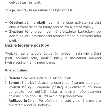
celkově jasnější pleť.
Zde je návod, jak se zaměřit na tyto oblasti:
Ošetření očního okolí
: Jemně naneste aplikátor na oční
okolí a zaměřte se na kruhy pod očima a jemné vrásky.
Zlepšení tónu pleti
: Jemně přejíždějte kartáčkem po
celém obličeji pro dosažení rovnoměrného a zářivého tónu
pleti.
Běžné léčebné postupy
Typická rutina terapie červeným světlem zahrnuje čištění
pleti, aplikaci séra, použití hůlky a následnou aplikaci
hydratačního krému nebo krému.
Příklad rutiny:
Čištění
: Začněte s čistou a suchou pletí.
Sérum
: Na cílové oblasti naneste vhodné sérum nebo gel.
Použití hůlky
: Zapněte přístroj a klouzáním po něm
pohybujte po obličeji, krku a dalších ošetřovaných
oblastech po dobu 10–20 minut na jedno sezení.
Aplikace krému
: Po ošetření naneste vhodný krém pro
hydrataci a výživu pokožky.