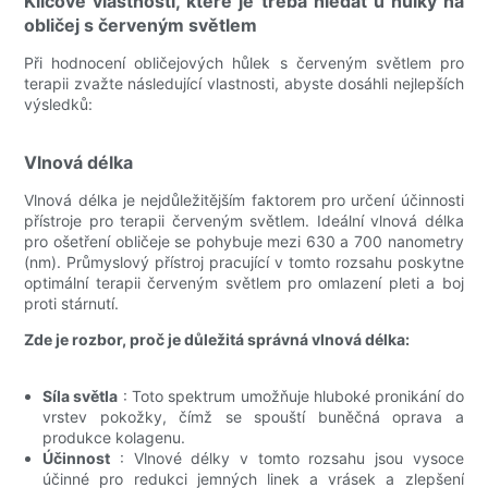
Klíčové vlastnosti, které je třeba hledat u hůlky na
obličej s červeným světlem
Při hodnocení obličejových hůlek s červeným světlem pro
terapii zvažte následující vlastnosti, abyste dosáhli nejlepších
výsledků:
Vlnová délka
Vlnová délka je nejdůležitějším faktorem pro určení účinnosti
přístroje pro terapii červeným světlem. Ideální vlnová délka
pro ošetření obličeje se pohybuje mezi 630 a 700 nanometry
(nm). Průmyslový přístroj pracující v tomto rozsahu poskytne
optimální terapii červeným světlem pro omlazení pleti a boj
proti stárnutí.
Zde je rozbor, proč je důležitá správná vlnová délka:
Síla světla
: Toto spektrum umožňuje hluboké pronikání do
vrstev pokožky, čímž se spouští buněčná oprava a
produkce kolagenu.
Účinnost
: Vlnové délky v tomto rozsahu jsou vysoce
účinné pro redukci jemných linek a vrásek a zlepšení