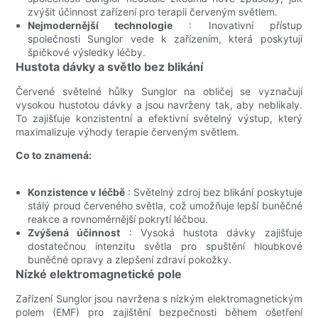
zvýšit účinnost zařízení pro terapii červeným světlem.
Nejmodernější technologie
: Inovativní přístup
společnosti Sunglor vede k zařízením, která poskytují
špičkové výsledky léčby.
Hustota dávky a světlo bez blikání
Červené světelné hůlky Sunglor na obličej se vyznačují
vysokou hustotou dávky a jsou navrženy tak, aby neblikaly.
To zajišťuje konzistentní a efektivní světelný výstup, který
maximalizuje výhody terapie červeným světlem.
Co to znamená:
Konzistence v léčbě
: Světelný zdroj bez blikání poskytuje
stálý proud červeného světla, což umožňuje lepší buněčné
reakce a rovnoměrnější pokrytí léčbou.
Zvýšená účinnost
: Vysoká hustota dávky zajišťuje
dostatečnou intenzitu světla pro spuštění hloubkové
buněčné opravy a zlepšení zdraví pokožky.
Nízké elektromagnetické pole
Zařízení Sunglor jsou navržena s nízkým elektromagnetickým
polem (EMF) pro zajištění bezpečnosti během ošetření