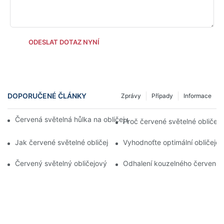
ODESLAT DOTAZ NYNÍ
DOPORUČENÉ ČLÁNKY
Zprávy
Případy
Informace
Červená světelná hůlka na obličej pro bezpečnou a účinnou lé
Proč červené světelné obličejo
Jak červené světelné obličejové hůlky transformují pleť během 
Vyhodnoťte optimální obličejov
Červený světelný obličejový hůl vs. konvenční krémy proti stárn
Odhalení kouzelného červenohn