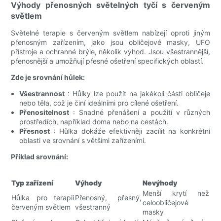
Výhody přenosných světelných tyčí s červeným
světlem
Světelné terapie s červeným světlem nabízejí oproti jiným
přenosným zařízením, jako jsou obličejové masky, UFO
přístroje a ochranné brýle, několik výhod. Jsou všestrannější,
přenosnější a umožňují přesné ošetření specifických oblastí.
Zde je srovnání hůlek:
Všestrannost
: Hůlky lze použít na jakékoli části obličeje
nebo těla, což je činí ideálními pro cílené ošetření.
Přenositelnost
: Snadné přenášení a použití v různých
prostředích, například doma nebo na cestách.
Přesnost
: Hůlka dokáže efektivněji zacílit na konkrétní
oblasti ve srovnání s většími zařízeními.
Příklad srovnání:
Typ zařízení
Výhody
Nevýhody
Menší krytí než
Hůlka pro terapii
Přenosný, přesný,
celoobličejové
červeným světlem
všestranný
masky