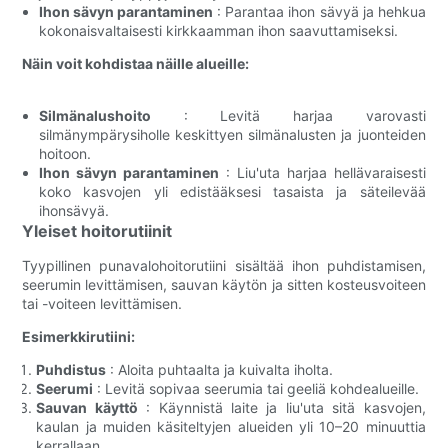
Ihon sävyn parantaminen
: Parantaa ihon sävyä ja hehkua
kokonaisvaltaisesti kirkkaamman ihon saavuttamiseksi.
Näin voit kohdistaa näille alueille:
Silmänalushoito
: Levitä harjaa varovasti
silmänympärysiholle keskittyen silmänalusten ja juonteiden
hoitoon.
Ihon sävyn parantaminen
: Liu'uta harjaa hellävaraisesti
koko kasvojen yli edistääksesi tasaista ja säteilevää
ihonsävyä.
Yleiset hoitorutiinit
Tyypillinen punavalohoitorutiini sisältää ihon puhdistamisen,
seerumin levittämisen, sauvan käytön ja sitten kosteusvoiteen
tai -voiteen levittämisen.
Esimerkkirutiini:
Puhdistus
: Aloita puhtaalta ja kuivalta iholta.
Seerumi
: Levitä sopivaa seerumia tai geeliä kohdealueille.
Sauvan käyttö
: Käynnistä laite ja liu'uta sitä kasvojen,
kaulan ja muiden käsiteltyjen alueiden yli 10–20 minuuttia
kerrallaan.