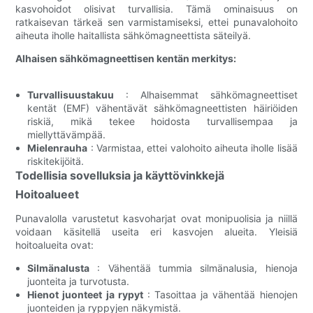
kasvohoidot olisivat turvallisia. Tämä ominaisuus on
ratkaisevan tärkeä sen varmistamiseksi, ettei punavalohoito
aiheuta iholle haitallista sähkömagneettista säteilyä.
Alhaisen sähkömagneettisen kentän merkitys:
Turvallisuustakuu
: Alhaisemmat sähkömagneettiset
kentät (EMF) vähentävät sähkömagneettisten häiriöiden
riskiä, ​​mikä tekee hoidosta turvallisempaa ja
miellyttävämpää.
Mielenrauha
: Varmistaa, ettei valohoito aiheuta iholle lisää
riskitekijöitä.
Todellisia sovelluksia ja käyttövinkkejä
Hoitoalueet
Punavalolla varustetut kasvoharjat ovat monipuolisia ja niillä
voidaan käsitellä useita eri kasvojen alueita. Yleisiä
hoitoalueita ovat:
Silmänalusta
: Vähentää tummia silmänalusia, hienoja
juonteita ja turvotusta.
Hienot juonteet ja rypyt
: Tasoittaa ja vähentää hienojen
juonteiden ja ryppyjen näkymistä.