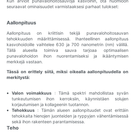
Kun arvioit punavalohoitosauvoja kasvoihin, ota huomioon
seuraavat ominaisuudet varmistaaksesi parhaat tulokset:
Aallonpituus
Aallonpituus on kriittisin tekijä punavalohoitosauvan
tehokkuuden määrittämisessä. Ihanteellinen aallonpituus
kasvohoidoille vaihtelee 630 ja 700 nanometrin (nm) välillä.
Tällä alueella toimiva sauva tarjoaa optimaalisen
punavalohoidon ihon nuorentamiseksi ja ikääntymisen
merkkejä vastaan.
Tässä on erittely siitä, miksi oikealla aallonpituudella on
merkitystä:
Valon voimakkuus
: Tämä spektri mahdollistaa syvän
tunkeutumisen ihon kerroksiin, käynnistäen solujen
korjautumisen ja kollageenin tuotannon.
Tehokkuus
: Tämän alueen aallonpituudet ovat erittäin
tehokkaita hienojen juonteiden ja ryppyjen vähentämisessä
sekä ihon rakenteen parantamisessa.
Teho