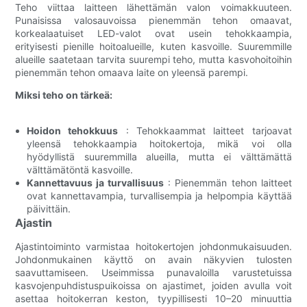
Teho viittaa laitteen lähettämän valon voimakkuuteen.
Punaisissa valosauvoissa pienemmän tehon omaavat,
korkealaatuiset LED-valot ovat usein tehokkaampia,
erityisesti pienille hoitoalueille, kuten kasvoille. Suuremmille
alueille saatetaan tarvita suurempi teho, mutta kasvohoitoihin
pienemmän tehon omaava laite on yleensä parempi.
Miksi teho on tärkeä:
Hoidon tehokkuus
: Tehokkaammat laitteet tarjoavat
yleensä tehokkaampia hoitokertoja, mikä voi olla
hyödyllistä suuremmilla alueilla, mutta ei välttämättä
välttämätöntä kasvoille.
Kannettavuus ja turvallisuus
: Pienemmän tehon laitteet
ovat kannettavampia, turvallisempia ja helpompia käyttää
päivittäin.
Ajastin
Ajastintoiminto varmistaa hoitokertojen johdonmukaisuuden.
Johdonmukainen käyttö on avain näkyvien tulosten
saavuttamiseen. Useimmissa punavaloilla varustetuissa
kasvojenpuhdistuspuikoissa on ajastimet, joiden avulla voit
asettaa hoitokerran keston, tyypillisesti 10–20 minuuttia