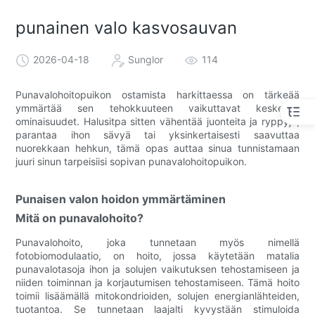
punainen valo kasvosauvan
2026-04-18
Sunglor
114
Punavalohoitopuikon ostamista harkittaessa on tärkeää
ymmärtää sen tehokkuuteen vaikuttavat keskeiset
ominaisuudet. Halusitpa sitten vähentää juonteita ja ryppyjä,
parantaa ihon sävyä tai yksinkertaisesti saavuttaa
nuorekkaan hehkun, tämä opas auttaa sinua tunnistamaan
juuri sinun tarpeisiisi sopivan punavalohoitopuikon.
Punaisen valon hoidon ymmärtäminen
Mitä on punavalohoito?
Punavalohoito, joka tunnetaan myös nimellä
fotobiomodulaatio, on hoito, jossa käytetään matalia
punavalotasoja ihon ja solujen vaikutuksen tehostamiseen ja
niiden toiminnan ja korjautumisen tehostamiseen. Tämä hoito
toimii lisäämällä mitokondrioiden, solujen energianlähteiden,
tuotantoa. Se tunnetaan laajalti kyvystään stimuloida