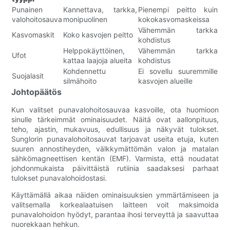
Punainen
Kannettava, tarkka,
Pienempi peitto kuin
valohoitosauva
monipuolinen
kokokasvomaskeissa
Vähemmän tarkka
Kasvomaskit
Koko kasvojen peitto
kohdistus
Helppokäyttöinen,
Vähemmän tarkka
Ufot
kattaa laajoja alueita
kohdistus
Kohdennettu
Ei sovellu suuremmille
Suojalasit
silmähoito
kasvojen alueille
Johtopäätös
Kun valitset punavalohoitosauvaa kasvoille, ota huomioon
sinulle tärkeimmät ominaisuudet. Näitä ovat aallonpituus,
teho, ajastin, mukavuus, edullisuus ja näkyvät tulokset.
Sunglorin punavalohoitosauvat tarjoavat useita etuja, kuten
suuren annostiheyden, välkkymättömän valon ja matalan
sähkömagneettisen kentän (EMF). Varmista, että noudatat
johdonmukaista päivittäistä rutiinia saadaksesi parhaat
tulokset punavalohoidostasi.
Käyttämällä aikaa näiden ominaisuuksien ymmärtämiseen ja
valitsemalla korkealaatuisen laitteen voit maksimoida
punavalohoidon hyödyt, parantaa ihosi terveyttä ja saavuttaa
nuorekkaan hehkun.