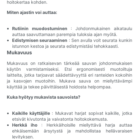
hoitokertaa kohden.
Miten ajastin voi auttaa:
Rutiinin muodostuminen
: Johdonmukainen aikataulu
auttaa saavuttamaan parempia tuloksia ajan myötä.
Edistymisen seuraaminen
: Sen avulla voit seurata kunkin
istunnon kestoa ja seurata edistymistäsi tehokkaasti.
Mukavuus
Mukavuus on ratkaisevan tärkeää sauvan johdonmukaisen
käytön varmistamiseksi. Etsi ergonomisesti muotoiltuja
laitteita, jotka tarjoavat säädettävyyttä eri ranteiden kokoihin
ja kasvojen muotoihin. Mukava sauva on miellyttävämpi
käyttää ja tekee päivittäisestä hoidosta helpompaa.
Kuka hyötyy mukavista sauvoista?
Kaikille käyttäjille
: Mukavat harjat sopivat kaikille, jotka
etsivät kivutonta ja vaivatonta hoitokokemusta.
Herkkä iho
: Herkkäihoisille miellyttävä harja auttaa
ehkäisemään ärsytystä ja mahdollistaa hellävaraisen
levityksen.