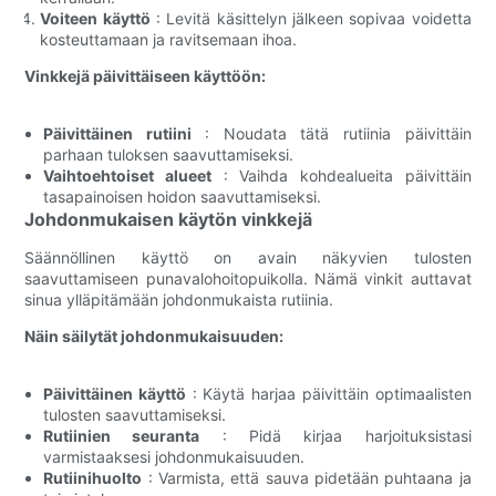
Voiteen käyttö
: Levitä käsittelyn jälkeen sopivaa voidetta
kosteuttamaan ja ravitsemaan ihoa.
Vinkkejä päivittäiseen käyttöön:
Päivittäinen rutiini
: Noudata tätä rutiinia päivittäin
parhaan tuloksen saavuttamiseksi.
Vaihtoehtoiset alueet
: Vaihda kohdealueita päivittäin
tasapainoisen hoidon saavuttamiseksi.
Johdonmukaisen käytön vinkkejä
Säännöllinen käyttö on avain näkyvien tulosten
saavuttamiseen punavalohoitopuikolla. Nämä vinkit auttavat
sinua ylläpitämään johdonmukaista rutiinia.
Näin säilytät johdonmukaisuuden:
Päivittäinen käyttö
: Käytä harjaa päivittäin optimaalisten
tulosten saavuttamiseksi.
Rutiinien seuranta
: Pidä kirjaa harjoituksistasi
varmistaaksesi johdonmukaisuuden.
Rutiinihuolto
: Varmista, että sauva pidetään puhtaana ja