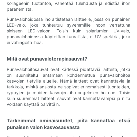
kollageenin tuotantoa, vähentää tulehdusta ja edistää ihon
paranemista.
Punavalohoidossa iho altistetaan laitteelle, jossa on punainen
LED-valo, joka tunkeutuu syvemmälle ihoon verrattuna
siniseen LED-valoon. Toisin kuin solariumien UV-valo,
punavalohoidossa käytetään turvallista, ei-UV-spektriä, joka
ei vahingoita ihoa.
Mitä ovat punavaloterapiasauvat?
Punavalohoitosauvat ovat kädessä pidettäviä laitteita, jotka
on suunniteltu antamaan kohdennettua punavalohoitoa
kasvojen tietyille alueille. Nämä laitteet ovat kannettavia ja
tarkkoja, minkä ansiosta ne sopivat erinomaisesti juonteiden,
ryppyjen ja muiden kasvojen iho-ongelmien hoitoon. Toisin
kuin suuremmat laitteet, sauvat ovat kannettavampia ja niitä
voidaan käyttää päivittäin.
Tärkeimmät ominaisuudet, joita kannattaa etsiä
punaisen valon kasvosauvasta