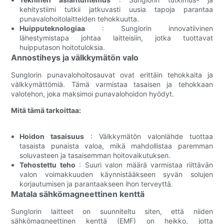
kehitystiimi tutkii jatkuvasti uusia tapoja parantaa
punavalohoitolaitteiden tehokkuutta.
Huipputeknologiaa
: Sunglorin innovatiivinen
lähestymistapa johtaa laitteisiin, jotka tuottavat
huipputason hoitotuloksia.
Annostiheys ja välkkymätön valo
Sunglorin punavalohoitosauvat ovat erittäin tehokkaita ja
välkkymättömiä. Tämä varmistaa tasaisen ja tehokkaan
valotehon, joka maksimoi punavalohoidon hyödyt.
Mitä tämä tarkoittaa:
Hoidon tasaisuus
: Välkkymätön valonlähde tuottaa
tasaista punaista valoa, mikä mahdollistaa paremman
soluvasteen ja tasaisemman hoitovaikutuksen.
Tehostettu teho
: Suuri valon määrä varmistaa riittävän
valon voimakkuuden käynnistääkseen syvän solujen
korjautumisen ja parantaakseen ihon terveyttä.
Matala sähkömagneettinen kenttä
Sunglorin laitteet on suunniteltu siten, että niiden
sähkömagneettinen kenttä (EMF) on heikko, jotta