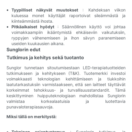
Tyypilliset näkyvät muutokset
: Kahdeksan viikon
kuluessa monet käyttäjät raportoivat sileämmästä ja
kiinteämmästä ihosta.
Pitkäaikaiset hyödyt
: Säännöllinen käyttö voi johtaa
voimakkaampiin ikääntymistä ehkäiseviin vaikutuksiin,
ryppyjen vähenemiseen ja ihon sävyn paranemiseen
useiden kuukausien aikana.
Sunglorin edut
Tutkimus ja kehitys sekä tuotanto
Sunglor tunnetaan sitoutumisestaan ​​LED-terapiatuotteiden
tutkimukseen ja kehitykseen (T&K). Tuotemerkki investoi
voimakkaasti teknologian kehittämiseen ja tiukkoihin
laatutarkastuksiin varmistaakseen, että sen laitteet täyttävät
korkeimmat tehokkuus- ja turvallisuusstandardit. Tämä
keskittyminen huipputeknologiaan mahdollistaa Sunglorin
valmistaa korkealaatuisia ja luotettavia
punavaloterapiasauvoja.
Miksi tällä on merkitystä:
Tekninen asiantuntemus
: Sunglorin tutkimus- ja