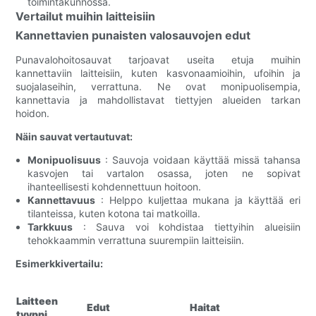
toimintakunnossa.
Vertailut muihin laitteisiin
Kannettavien punaisten valosauvojen edut
Punavalohoitosauvat tarjoavat useita etuja muihin
kannettaviin laitteisiin, kuten kasvonaamioihin, ufoihin ja
suojalaseihin, verrattuna. Ne ovat monipuolisempia,
kannettavia ja mahdollistavat tiettyjen alueiden tarkan
hoidon.
Näin sauvat vertautuvat:
Monipuolisuus
: Sauvoja voidaan käyttää missä tahansa
kasvojen tai vartalon osassa, joten ne sopivat
ihanteellisesti kohdennettuun hoitoon.
Kannettavuus
: Helppo kuljettaa mukana ja käyttää eri
tilanteissa, kuten kotona tai matkoilla.
Tarkkuus
: Sauva voi kohdistaa tiettyihin alueisiin
tehokkaammin verrattuna suurempiin laitteisiin.
Esimerkkivertailu:
Laitteen
Edut
Haitat
tyyppi