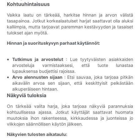
Kohtuuhintaisuus
Vaikka laatu on tärkeää, harkitse hinnan ja arvon välistä
tasapainoa. Jotkut korkealaatuiset harjat saattavat olla aluksi
kalliimpia, mutta tarjoavat paremman kestävyyden ja tasaiset
tulokset ajan myötä.
Hinnan ja suorituskyvyn parhaat käytännöt:
Tutkimus ja arvostelut
: Lue tyytyväisten asiakkaiden
arvosteluja varmistaaksesi, että tuote lunastaa
lupauksensa budjettisi rajoissa.
Arvo alennusten sijaan
: Etsi sauvaa, joka tarjoaa pitkän
aikavälin arvoa sen sijaan, että keskittyisit pelkästään
alkuperäiseen hintaan.
Näkyviä tuloksia
On tärkeää valita harja, joka tarjoaa näkyviä parannuksia
kohtuullisessa ajassa. Jotkut käyttäjät saattavat huomata
muutoksia ihon rakenteessa, kirkkaudessa ja juonteissa jo
viikkojen säännöllisen käytön jälkeen.
Näkyvien tulosten aikataulu: