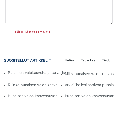
LÄHETÄ KYSELY NYT
SUOSITELLUT ARTIKKELIT
Uutiset
Tapaukset
Tiedot
Punainen valokasvoharja turvalliseen ja tehokkaaseen aknen ho
Miksi punaisen valon kasvosauv
Kuinka punaisen valon kasvosauvat muuttavat ihoa viikoissa
Arvioi ihollesi sopivaa punais
Punaisen valon kasvosauvan ja perinteisten ikääntymistä estävie
Punaisen valon kasvosauvan tai